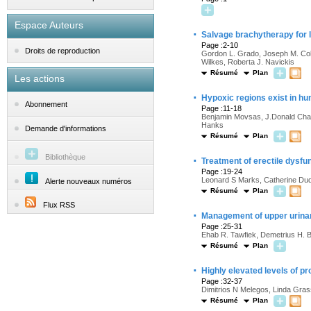
Espace Auteurs
·
Salvage brachytherapy for l
Page :2-10
Droits de reproduction
Gordon L. Grado, Joseph M. Coll
Wilkes, Roberta J. Navickis
Résumé
Plan
Les actions
·
Hypoxic regions exist in h
Abonnement
Page :11-18
Benjamin Movsas, J.Donald Chap
Hanks
Demande d'informations
Résumé
Plan
Bibliothèque
·
Treatment of erectile dysfun
Page :19-24
Leonard S Marks, Catherine Dud
Alerte nouveaux numéros
Résumé
Plan
Flux RSS
·
Management of upper urinary
Page :25-31
Ehab R. Tawfiek, Demetrius H. 
Résumé
Plan
·
Highly elevated levels of pr
Page :32-37
Dimitrios N Melegos, Linda Gras
Résumé
Plan