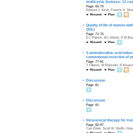
multicystic features: 12 ca
Page :65-70
Edward J. Kirsh, Francis H. Str
Résumé
Plan
·
Quality of life of women wit
QOL)
Page :71-76
D.L Patrick, M.L Martin, D.M Bus
Résumé
Plan
·
5-aminolevulinic acid-induc
conventional resection of p
Page :77-81
T Filbeck, W Roessler, R Knuech
Résumé
Plan
·
Discussion
Page :81
·
Discussion
Page :81
·
Intravesical therapy for tra
Page :82-87
Can Öbek, Scott W. Shelfo, How
Résumé
Plan