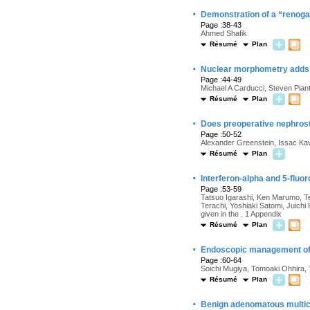
·
Demonstration of a “renogast
Page :38-43
Ahmed Shafik
Résumé
Plan
·
Nuclear morphometry adds si
Page :44-49
Michael A Carducci, Steven Pian
Résumé
Plan
·
Does preoperative nephrost
Page :50-52
Alexander Greenstein, Issac Ka
Résumé
Plan
·
Interferon-alpha and 5-fluor
Page :53-59
Tatsuo Igarashi, Ken Marumo, Te
Terachi, Yoshiaki Satomi, Juich
given in the . 1 Appendix
Résumé
Plan
·
Endoscopic management of up
Page :60-64
Soichi Mugiya, Tomoaki Ohhira,
Résumé
Plan
·
Benign adenomatous multicy