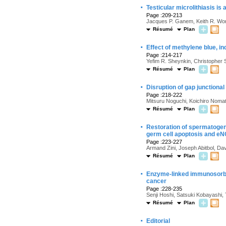
·
Testicular microlithiasis is
Page :209-213
Jacques P. Ganem, Keith R. Wo
Résumé
Plan
·
Effect of methylene blue, i
Page :214-217
Yefim R. Sheynkin, Christopher St
Résumé
Plan
·
Disruption of gap junctional
Page :218-222
Mitsuru Noguchi, Koichiro Nomat
Résumé
Plan
·
Restoration of spermatogene
germ cell apoptosis and e
Page :223-227
Armand Zini, Joseph Abitbol, Dav
Résumé
Plan
·
Enzyme-linked immunosorben
cancer
Page :228-235
Senji Hoshi, Satsuki Kobayashi,
Résumé
Plan
·
Editorial