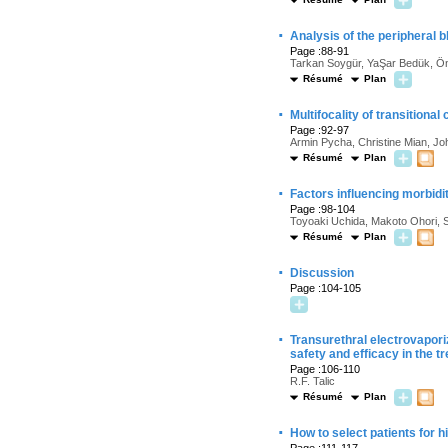
·
Analysis of the peripheral 
Page :88-91
Tarkan Soygür, YaŞar Bedük, Ö
Résumé
Plan
·
Multifocality of transitional
Page :92-97
Armin Pycha, Christine Mian, Jo
Résumé
Plan
·
Factors influencing morbidit
Page :98-104
Toyoaki Uchida, Makoto Ohori, 
Résumé
Plan
·
Discussion
Page :104-105
·
Transurethral electrovaporiz
safety and efficacy in the t
Page :106-110
R.F. Talic
Résumé
Plan
·
How to select patients for