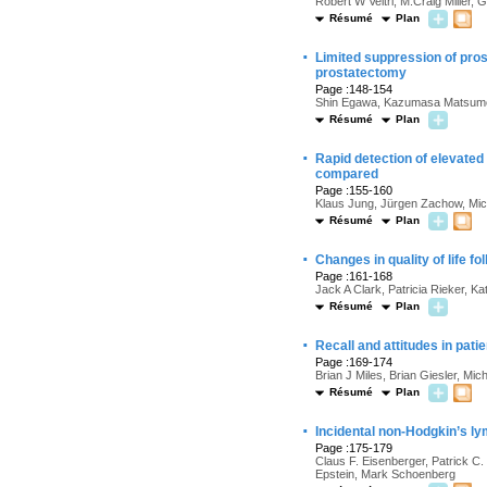
Robert W Veltri, M.Craig Miller
Résumé
Plan
·
Limited suppression of prost
prostatectomy
Page :148-154
Shin Egawa, Kazumasa Matsumo
Résumé
Plan
·
Rapid detection of elevated
compared
Page :155-160
Klaus Jung, Jürgen Zachow, Mich
Résumé
Plan
·
Changes in quality of life f
Page :161-168
Jack A Clark, Patricia Rieker, K
Résumé
Plan
·
Recall and attitudes in pati
Page :169-174
Brian J Miles, Brian Giesler, Mic
Résumé
Plan
·
Incidental non-Hodgkin’s ly
Page :175-179
Claus F. Eisenberger, Patrick C.
Epstein, Mark Schoenberg