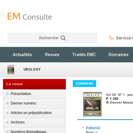
Rechercher
Service C
Rechercher
Actualités
Revues
Traités EMC
Domaines
UROLOGY
La revue
SOMMAIRE
Présentation
Vol 53 - N° 1 - jan
P. 1-242
© Elsevier Mass
Dernier numéro
Articles en prépublication
Archives
·
Editorial
Numéros thématiques
Page :1