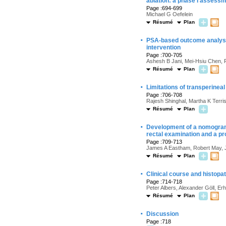
ablation: a phase I assess
Page :694-699
Michael G Oefelein
Résumé
Plan
·
PSA-based outcome analysis 
intervention
Page :700-705
Ashesh B Jani, Mei-Hsiu Chen, F
Résumé
Plan
·
Limitations of transperinea
Page :706-708
Rajesh Shinghal, Martha K Terri
Résumé
Plan
·
Development of a nomogram t
rectal examination and a pr
Page :709-713
James A Eastham, Robert May, J
Résumé
Plan
·
Clinical course and histopat
Page :714-718
Peter Albers, Alexander Göll, Er
Résumé
Plan
·
Discussion
Page :718