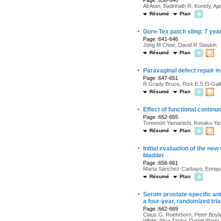
Page :636-640
Ali Atan, Badrinath R. Konety, Aj
Résumé
Plan
·
Gore-Tex patch sling: 7 year
Page :641-646
Jong M Choe, David R Staskin
Résumé
Plan
·
Paravaginal defect repair i
Page :647-651
R.Grady Bruce, Rizk E.S El-Gall
Résumé
Plan
·
Effect of functional continu
Page :652-655
Tomonori Yamanishi, Kosaku Yas
Résumé
Plan
·
Initial evaluation of the new
bladder
Page :656-661
Marta Sánchez-Carbayo, Enrique 
Résumé
Plan
·
Serum prostate-specific ant
a four-year, randomized tri
Page :662-669
Claus G. Roehrborn, Peter Boyl
White, Alice Taylor, Daniel Wan