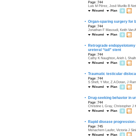
Page :744
Luis M Pérez, José Murillo B N
Résumé
Plan
·
Organ-sparing surgery for bil
Page :744
Jonathan F Masoudi, Keith Van A
Résumé
Plan
·
Retrograde endopyelotomy in 
ureteral “tail” stent
Page :744
Cathy K Naughton, Arieh L Shal
Résumé
Plan
·
Traumatic testicular disloca
Page :744
S Shefi, Y Mor, Z.A Dotan, J Ra
Résumé
Plan
·
Drug-seeking behavior in u
Page :744
Christine L Gray, Christopher J
Résumé
Plan
·
Rapid disease progression a
Page :745
Menachem Laufer, Victoria J Sini
Résumé
Plan