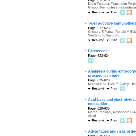
Page :612-616
Dario Fontana, Francesco Porpigli
Gruppo Piemontese Incidentalomi s
Résumé
Plan
·
T-cell adoptive immunothera
Page :617-623
Gregory E Plautz, Ronald M Buko
Sandstrom, Suyu Shu
Résumé
Plan
·
Discussion
Page :623-624
·
Analgesia during extracorpo
prospective study
Page :625-628
Muta M Issa, Rizk El-Galley, Di
Résumé
Plan
·
Acid-base and electrolyte ba
neobladder
Page :629-635
Marco Racioppi, Alessandro D’Ad
Alcini
Résumé
Plan
·
Advantages and risks of il