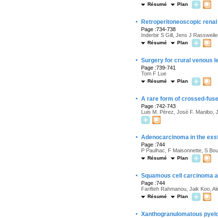
Résumé
Plan
·
Retroperitoneoscopic renal
Page :734-738
Inderbir S Gill, Jens J Rassweile
Résumé
Plan
·
Surgery for crural venous 
Page :739-741
Tom F Lue
Résumé
Plan
·
A rare form of crossed-fused
Page :742-743
Luis M. Pérez, José F. Manibo, J
·
Adenocarcinoma in the exst
Page :744
P Paulhac, F Maisonnette, S Bo
Résumé
Plan
·
Squamous cell carcinoma at
Page :744
Farifteh Rahmanou, Jaik Koo, A
Résumé
Plan
·
Xanthogranulomatous pyelone