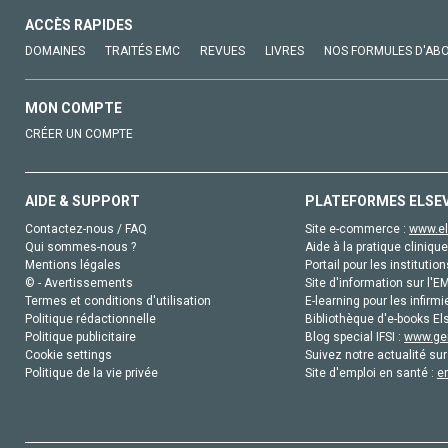
ACCÈS RAPIDES
DOMAINES
TRAITÉS EMC
REVUES
LIVRES
NOS FORMULES D'AB
MON COMPTE
CRÉER UN COMPTE
AIDE & SUPPORT
PLATEFORMES ELSE
Contactez-nous / FAQ
Site e-commerce :
www.el
Qui sommes-nous ?
Aide à la pratique clinique
Mentions légales
Portail pour les institution
© - Avertissements
Site d'information sur l'E
Termes et conditions d'utilisation
E-learning pour les infirmi
Politique rédactionnelle
Bibliothèque d'e-books Els
Politique publicitaire
Blog special IFSI :
www.gen
Cookie settings
Suivez notre actualité sur
Politique de la vie privée
Site d'emploi en santé :
e