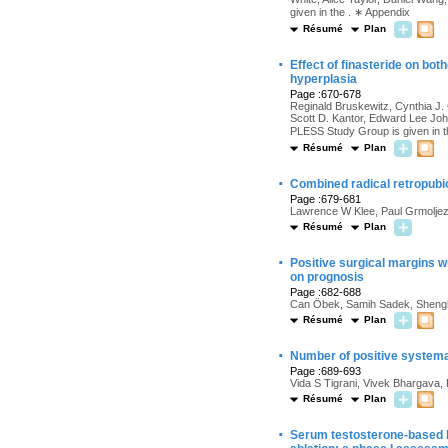
given in the . ∗ Appendix
Résumé
Plan
·
Effect of finasteride on bot
hyperplasia
Page :670-678
Reginald Bruskewitz, Cynthia J. 
Scott D. Kantor, Edward Lee Joh
PLESS Study Group is given in t
Résumé
Plan
·
Combined radical retropubi
Page :679-681
Lawrence W Klee, Paul Grmolje
Résumé
Plan
·
Positive surgical margins w
on prognosis
Page :682-688
Can Öbek, Samih Sadek, Shengh
Résumé
Plan
·
Number of positive systemat
Page :689-693
Vida S Tigrani, Vivek Bhargava,
Résumé
Plan
·
Serum testosterone-based l