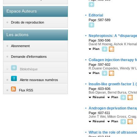
Espace Auteurs
·
Editorial
Page :587-589
Droits de reproduction
Les actions
·
Nephroptosis: A “disparaged
Page :590-596
David M Hoenig, Ashok K Hemal,
Abonnement
Plan
Demande d'informations
·
Collagen injection therapy 
Page :597-602
R.Duane Cespedes, Wendy W L
Bibliothèque
Plan
Alerte nouveaux numéros
·
Insulin-like growth factor 1
Page :603-606
Flux RSS
Bob Djavan, Bernd Bursa, Christ
Résumé
Plan
·
Androgen deprivation therapy
Page :607-611
John T Wei, Milton Gross, Craig 
Résumé
Plan
·
What is the role of ultrason