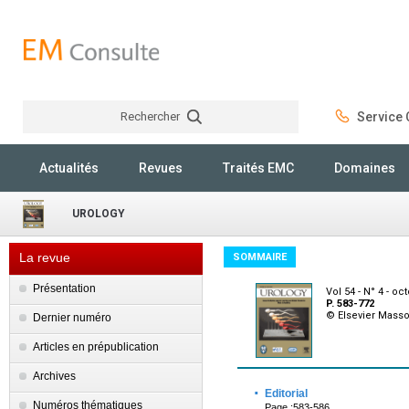
Rechercher
Service C
Rechercher
Actualités
Revues
Traités EMC
Domaines
UROLOGY
La revue
SOMMAIRE
Présentation
Vol 54 - N° 4 - oc
P. 583-772
© Elsevier Mass
Dernier numéro
Articles en prépublication
Archives
·
Editorial
Numéros thématiques
Page :583-586