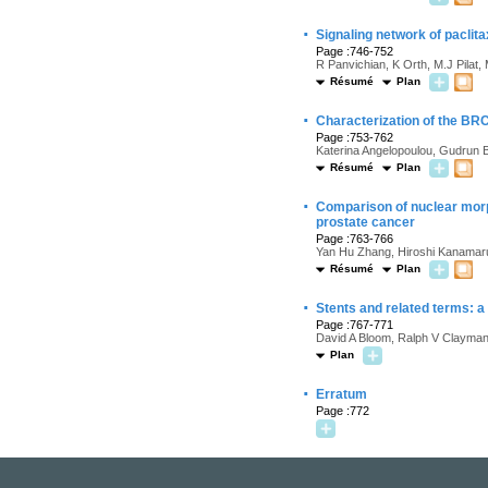
·
Signaling network of paclit
Page :746-752
R Panvichian, K Orth, M.J Pilat,
Résumé
Plan
·
Characterization of the BR
Page :753-762
Katerina Angelopoulou, Gudrun Bo
Résumé
Plan
·
Comparison of nuclear morp
prostate cancer
Page :763-766
Yan Hu Zhang, Hiroshi Kanamaru,
Résumé
Plan
·
Stents and related terms: a 
Page :767-771
David A Bloom, Ralph V Clayma
Plan
·
Erratum
Page :772