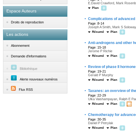
E.David Crawford, Mark Rosenbl
Plan
Espace Auteurs
·
Complications of advanced 
Droits de reproduction
Page :8-14
Joseph A Smith, Mark S Soloway
Résumé
Plan
Les actions
·
Anti-androgens and other h
Abonnement
Page :15-18
Jerome P Richie
Résumé
Plan
Demande d'informations
·
Review of phase
II
hormone r
Bibliothèque
Page :19-21
Gerald P Murphy
Alerte nouveaux numéros
Résumé
Plan
·
Flux RSS
Taxanes: an overview of t
Page :22-29
Ulka Vaishampayan, Ralph E Pa
Résumé
Plan
·
Chemotherapy for advanced
Page :30-35
Daniel P Petrylak
Résumé
Plan