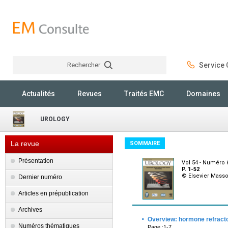
Rechercher
Service C
Rechercher
Actualités
Revues
Traités EMC
Domaines
UROLOGY
La revue
SOMMAIRE
Présentation
Vol 54 - Numéro
P. 1-52
© Elsevier Mass
Dernier numéro
Articles en prépublication
Archives
·
Overview: hormone refracto
Numéros thématiques
Page :1-7