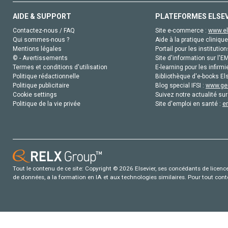
AIDE & SUPPORT
PLATEFORMES ELSE
Contactez-nous / FAQ
Site e-commerce :
www.el
Qui sommes-nous ?
Aide à la pratique clinique
Mentions légales
Portail pour les institution
© - Avertissements
Site d'information sur l'E
Termes et conditions d'utilisation
E-learning pour les infirmi
Politique rédactionnelle
Bibliothèque d'e-books Els
Politique publicitaire
Blog special IFSI :
www.gen
Cookie settings
Suivez notre actualité sur
Politique de la vie privée
Site d'emploi en santé :
e
Tout le contenu de ce site: Copyright © 2026 Elsevier, ses concédants de licence e
de données, a la formation en IA et aux technologies similaires. Pour tout con