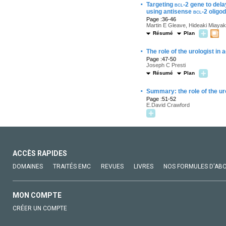
·
Targeting
bcl-2
gene to dela
using antisense
bcl-2
oligo
Page :36-46
Martin E Gleave, Hideaki Miayak
Résumé
Plan
·
The role of the urologist in
Page :47-50
Joseph C Presti
Résumé
Plan
·
Summary: the role of the u
Page :51-52
E.David Crawford
ACCÈS RAPIDES
DOMAINES
TRAITÉS EMC
REVUES
LIVRES
NOS FORMULES D'AB
MON COMPTE
CRÉER UN COMPTE