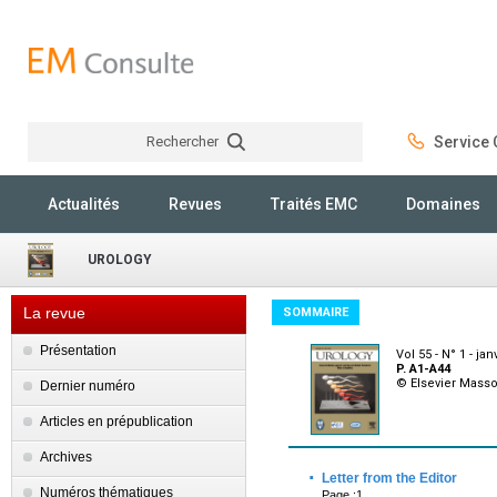
Rechercher
Service C
Rechercher
Actualités
Revues
Traités EMC
Domaines
UROLOGY
La revue
SOMMAIRE
Présentation
Vol 55 - N° 1 - jan
P. A1-A44
© Elsevier Mass
Dernier numéro
Articles en prépublication
Archives
·
Letter from the Editor
Numéros thématiques
Page :1