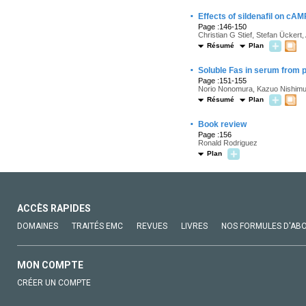
·
Effects of sildenafil on cA
Page :146-150
Christian G Stief, Stefan Ücker
Résumé
Plan
·
Soluble Fas in serum from p
Page :151-155
Norio Nonomura, Kazuo Nishimur
Résumé
Plan
·
Book review
Page :156
Ronald Rodriguez
Plan
ACCÈS RAPIDES
DOMAINES
TRAITÉS EMC
REVUES
LIVRES
NOS FORMULES D'AB
MON COMPTE
CRÉER UN COMPTE