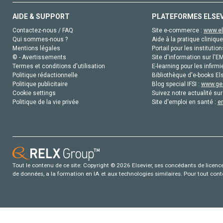
AIDE & SUPPORT
PLATEFORMES ELSE
Contactez-nous / FAQ
Site e-commerce :
www.el
Qui sommes-nous ?
Aide à la pratique clinique
Mentions légales
Portail pour les institution
© - Avertissements
Site d'information sur l'E
Termes et conditions d'utilisation
E-learning pour les infirmi
Politique rédactionnelle
Bibliothèque d'e-books Els
Politique publicitaire
Blog special IFSI :
www.gen
Cookie settings
Suivez notre actualité sur
Politique de la vie privée
Site d'emploi en santé :
e
Tout le contenu de ce site: Copyright © 2026 Elsevier, ses concédants de licence e
de données, a la formation en IA et aux technologies similaires. Pour tout con