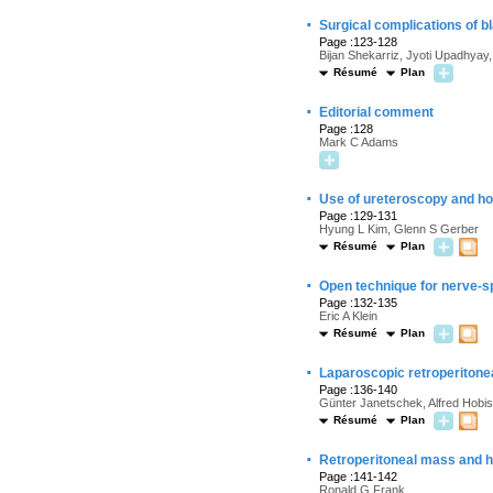
·
Surgical complications of 
Page :123-128
Bijan Shekarriz, Jyoti Upadhyay
Résumé
Plan
·
Editorial comment
Page :128
Mark C Adams
·
Use of ureteroscopy and hol
Page :129-131
Hyung L Kim, Glenn S Gerber
Résumé
Plan
·
Open technique for nerve-s
Page :132-135
Eric A Klein
Résumé
Plan
·
Laparoscopic retroperitone
Page :136-140
Günter Janetschek, Alfred Hobi
Résumé
Plan
·
Retroperitoneal mass and 
Page :141-142
Ronald G Frank