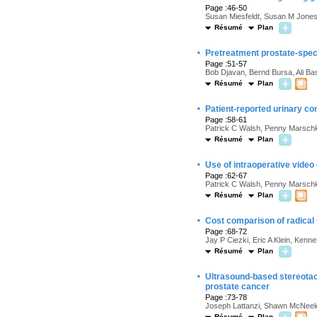
Page :46-50
Susan Miesfeldt, Susan M Jones,
Résumé
Plan
·
Pretreatment prostate-spec
Page :51-57
Bob Djavan, Bernd Bursa, Ali B
Résumé
Plan
·
Patient-reported urinary co
Page :58-61
Patrick C Walsh, Penny Marschke
Résumé
Plan
·
Use of intraoperative video
Page :62-67
Patrick C Walsh, Penny Marschke
Résumé
Plan
·
Cost comparison of radical
Page :68-72
Jay P Ciezki, Eric A Klein, Kenn
Résumé
Plan
·
Ultrasound-based stereotact
prostate cancer
Page :73-78
Joseph Lattanzi, Shawn McNeele
Résumé
Plan