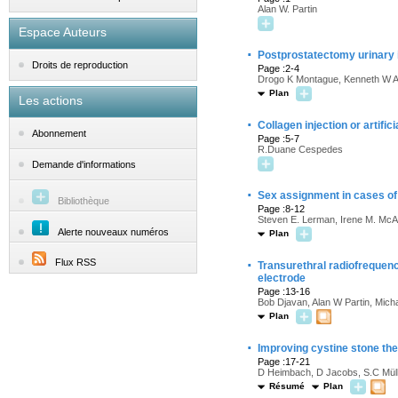
Alan W. Partin
Espace Auteurs
·
Postprostatectomy urinary in
Droits de reproduction
Page :2-4
Drogo K Montague, Kenneth W 
Plan
Les actions
·
Collagen injection or artifi
Abonnement
Page :5-7
R.Duane Cespedes
Demande d'informations
·
Sex assignment in cases of
Bibliothèque
Page :8-12
Steven E. Lerman, Irene M. McA
Alerte nouveaux numéros
Plan
·
Flux RSS
Transurethral radiofrequency
electrode
Page :13-16
Bob Djavan, Alan W Partin, Mic
Plan
·
Improving cystine stone ther
Page :17-21
D Heimbach, D Jacobs, S.C Müll
Résumé
Plan