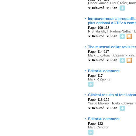
Önder Yaman, Erol Özdi̇ler, Kad
Résumé
Plan
·
Intracavernous alprostadil a
plus optional ACTIS: a comp
Page :109-113
R Shabsigh, H Padma-Nathan, M 
Résumé
Plan
·
The mucosal collar revisite
Page :114-117
Mark E Kolligian, Casimir F Firlit
Résumé
Plan
·
Editorial comment
Page :117
Mark R Zaontz
·
Clinical results of fetal ob
Page :118-122
Yasuo Makino, Hideki Kobayash
Résumé
Plan
·
Editorial comment
Page :122
Marc Cendron