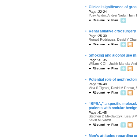
·
Clinical significance of gro
Page :22-24
Yoav Avidor, Andrei Nadu, Haim 
Résumé
Plan
·
Renal ablative cryosurgery 
Page :25-30
Ronald Rodriguez, David Y Chan,
Résumé
Plan
·
Smoking and alcohol use may
Page :31-35
William K Oh, Judith Manola, An
Résumé
Plan
·
Potential role of nephrectom
Page :36-40
Vida S Tigrani, David M Reese, E
Résumé
Plan
·
“BPSA,” a specific molecular
patients with nodular benig
Page :41-45
Stephen D Mikolajczyk, Lisa S M
Kevin M Slawin
Résumé
Plan
·
Men’s attitudes regarding ge