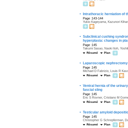
·
Intrathoracic herniation of 
Page :143-144
Yukio Kageyama, Kazunori Kihar
·
Subclinical cushing syndro
hyperplasia: changes in pla
Page :145
Takumi Sasao, Naoki Itoh, Yoshi
Résumé
Plan
·
Laparoscopic nephrectomy f
Page :145
Michael D Fabrizio, Louis R Kav
Résumé
Plan
·
Ventral hernia of the urinar
fascial sling
Page :145
Eric S Rovner, Cristiano M Gom
Résumé
Plan
·
Testicular amyloid deposit
Page :145
Christopher G Schrepferman, Dar
Résumé
Plan