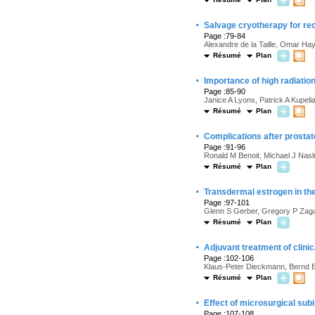
·
Salvage cryotherapy for rec
Page :79-84
Alexandre de la Taille, Omar Hay
Résumé
Plan
·
Importance of high radiatio
Page :85-90
Janice A Lyons, Patrick A Kupel
Résumé
Plan
·
Complications after prostat
Page :91-96
Ronald M Benoit, Michael J Nasl
Résumé
Plan
·
Transdermal estrogen in the
Page :97-101
Glenn S Gerber, Gregory P Zagaj
Résumé
Plan
·
Adjuvant treatment of clinic
Page :102-106
Klaus-Peter Dieckmann, Bernd Br
Résumé
Plan
·
Effect of microsurgical subi
Page :107-108