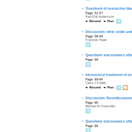
·
Treatment of overactive bl
Page :51-57
Karl-Erik Andersson
Résumé
Plan
·
Discussion: nitric oxide and
Page :58-59
François Haab
·
Questions and answers afte
Page :59
·
Intravesical treatment of o
Page :60-64
Clare J Fowler
Résumé
Plan
·
Discussion: Resiniferatoxi
Page :65
Michael B Chancellor
·
Questions and answers after
Page :66