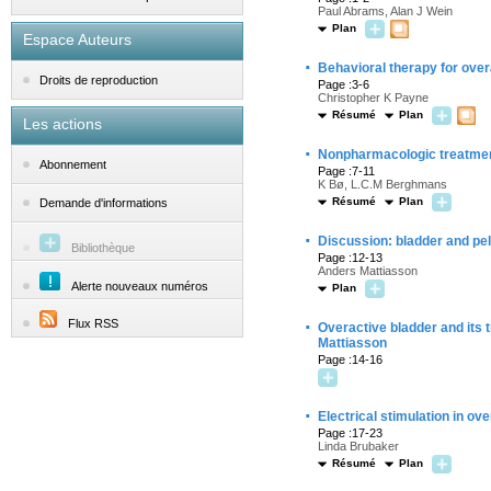
Paul Abrams, Alan J Wein
Plan
Espace Auteurs
·
Behavioral therapy for over
Droits de reproduction
Page :3-6
Christopher K Payne
Résumé
Plan
Les actions
·
Nonpharmacologic treatment
Abonnement
Page :7-11
K Bø, L.C.M Berghmans
Résumé
Plan
Demande d'informations
·
Discussion: bladder and pel
Bibliothèque
Page :12-13
Anders Mattiasson
Alerte nouveaux numéros
Plan
·
Flux RSS
Overactive bladder and its
Mattiasson
Page :14-16
·
Electrical stimulation in ov
Page :17-23
Linda Brubaker
Résumé
Plan