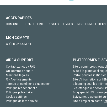
ACCÈS RAPIDES
DOMAINES
TRAITÉS EMC
REVUES
LIVRES
NOS FORMULES D'AB
MON COMPTE
CRÉER UN COMPTE
AIDE & SUPPORT
PLATEFORMES ELSE
Contactez-nous / FAQ
Site e-commerce :
www.el
Qui sommes-nous ?
Aide à la pratique clinique
Mentions légales
Portail pour les institution
© - Avertissements
Site d'information sur l'E
Termes et conditions d'utilisation
E-learning pour les infirmi
Politique rédactionnelle
Bibliothèque d'e-books Els
Politique publicitaire
Blog special IFSI :
www.gen
Cookie settings
Suivez notre actualité sur
Politique de la vie privée
Site d'emploi en santé :
e