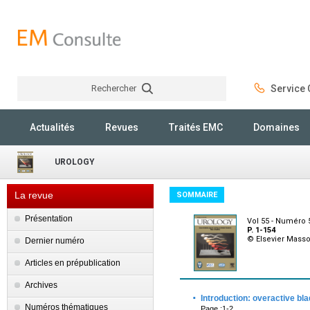
Rechercher
Service C
Rechercher
Actualités
Revues
Traités EMC
Domaines
UROLOGY
La revue
SOMMAIRE
Présentation
Vol 55 - Numéro 
P. 1-154
© Elsevier Mass
Dernier numéro
Articles en prépublication
Archives
·
Introduction: overactive bl
Numéros thématiques
Page :1-2