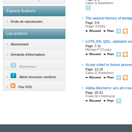
Claus G Roehrborn
Espace Auteurs
·
The natural history of beni
Droits de reproduction
Page :3-6
Roger S Kirby
Résumé
Plan
Les actions
·
LUTS, ED, QOL
: alphabet s
Abonnement
Page :7-11
Michael P O’Leary
Résumé
Plan
Demande d'informations
·
Acute relief or future preve
Bibliothèque
Page :12-19
Claus G Roehrborn
Alerte nouveaux numéros
Résumé
Plan
·
Flux RSS
Alpha blockers: are all cre
Page :20-22
Frans M.J Debruyne
Résumé
Plan