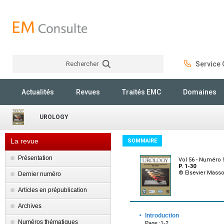
Rechercher
Service C
Rechercher
Actualités
Revues
Traités EMC
Domaines
UROLOGY
La revue
SOMMAIRE
Présentation
Vol 56 - Numéro
P. 1-30
© Elsevier Mass
Dernier numéro
Articles en prépublication
Archives
·
Introduction
Numéros thématiques
Page :1-2