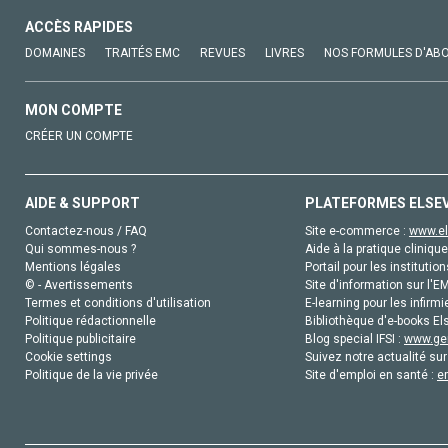
ACCÈS RAPIDES
DOMAINES
TRAITÉS EMC
REVUES
LIVRES
NOS FORMULES D'AB
MON COMPTE
CRÉER UN COMPTE
AIDE & SUPPORT
PLATEFORMES ELSE
Contactez-nous / FAQ
Site e-commerce :
www.el
Qui sommes-nous ?
Aide à la pratique clinique
Mentions légales
Portail pour les institution
© - Avertissements
Site d'information sur l'E
Termes et conditions d'utilisation
E-learning pour les infirmi
Politique rédactionnelle
Bibliothèque d'e-books Els
Politique publicitaire
Blog special IFSI :
www.gen
Cookie settings
Suivez notre actualité sur
Politique de la vie privée
Site d'emploi en santé :
e