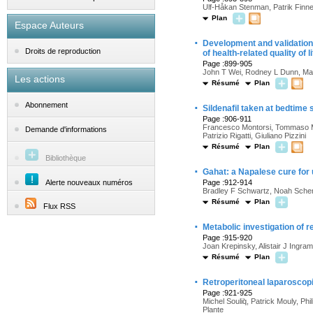
Ulf-Håkan Stenman, Patrik Finn
Plan
Espace Auteurs
·
Development and validation
Droits de reproduction
of health-related quality of 
Page :899-905
John T Wei, Rodney L Dunn, Mar
Les actions
Résumé
Plan
·
Abonnement
Sildenafil taken at bedtime 
Page :906-911
Francesco Montorsi, Tommaso Mag
Demande d'informations
Patrizio Rigatti, Giuliano Pizzini
Résumé
Plan
Bibliothèque
·
Gahat: a Napalese cure for 
Alerte nouveaux numéros
Page :912-914
Bradley F Schwartz, Noah Schen
Résumé
Plan
Flux RSS
·
Metabolic investigation of 
Page :915-920
Joan Krepinsky, Alistair J Ingram
Résumé
Plan
·
Retroperitoneal laparoscopi
Page :921-925
Michel Souliq̀, Patrick Mouly, Ph
Plante