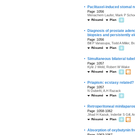
·
Paclitaxel-induced stomal ne
Page :1056
Menachem Laufer, Mark P Schoe
Résumé
Plan
·
Diagnosis of prostate adeno
biopsies and persistently el
Page :1056
Bill P Vanasupa, Todd A Miller, 
Résumé
Plan
·
Simultaneous bilateral tub
Page :1057
Kyle J Weld, Robert W Wake
Résumé
Plan
·
Priapism: ecstasy related?
Page :1057
N DubinN, A.H Razack
Résumé
Plan
·
Retroperitoneal minilaparo
Page :1058-1062
Jihad H Kaouk, Inderbir S Gill,
Résumé
Plan
·
Absorption of oxybutynin fr
Page :1063-1067