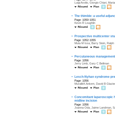
Luigi Avolio, Giorgio Chiari, Ma
Résumé
Plan
·
The thimble: a useful adjun
Page :1050-1051
Kevin R Loughlin
Résumé
·
Prospective multicenter stud
Page :1052-1055
Muta M Issa, Barry Stein, Ralp
Résumé
Plan
·
Percutaneous management of
Page :1056
Jerry Limb, Gary C Bellman
Résumé
Plan
·
Lesch-Nyhan syndrome prese
Page :1056
MuralikK Ankem, David B Glazie
Résumé
Plan
·
Concomitant laparoscopic h
midline incision
Page :1056
Joanna Oda, Jaime Landman, S
Résumé
Plan