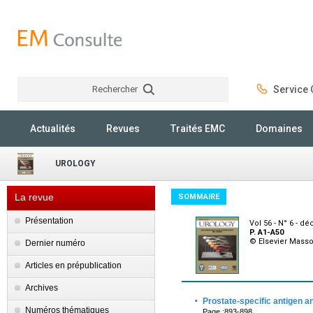
Rechercher
Service C
Rechercher
Actualités
Revues
Traités EMC
Domaines
UROLOGY
La revue
SOMMAIRE
Présentation
Vol 56 - N° 6 - 
P. A1-A50
© Elsevier Mass
Dernier numéro
Articles en prépublication
Archives
·
Prostate-specific antigen 
Numéros thématiques
Page :893-898