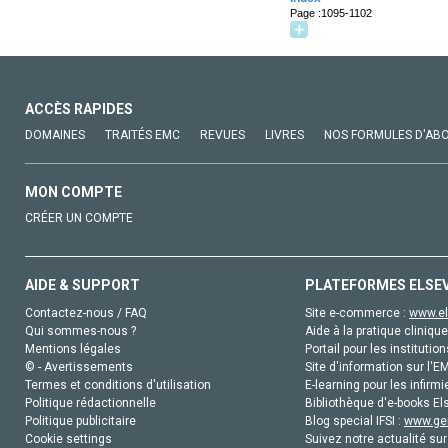
Page :1095-1102
ACCÈS RAPIDES
DOMAINES
TRAITÉS EMC
REVUES
LIVRES
NOS FORMULES D'AB
MON COMPTE
CRÉER UN COMPTE
AIDE & SUPPORT
PLATEFORMES ELSE
Contactez-nous / FAQ
Site e-commerce :
www.el
Qui sommes-nous ?
Aide à la pratique clinique
Mentions légales
Portail pour les institution
© - Avertissements
Site d'information sur l'E
Termes et conditions d'utilisation
E-learning pour les infirmi
Politique rédactionnelle
Bibliothèque d'e-books Els
Politique publicitaire
Blog special IFSI :
www.gen
Cookie settings
Suivez notre actualité sur