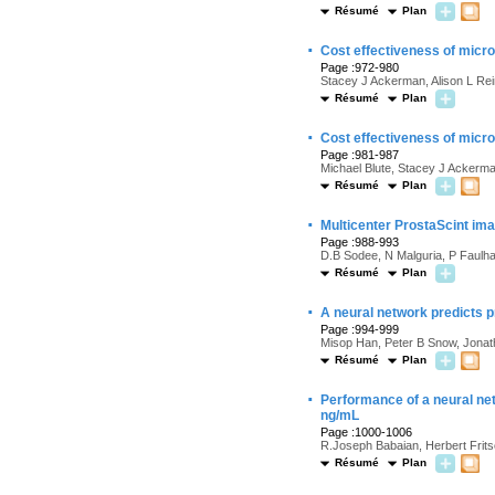
Résumé
Plan
·
Cost effectiveness of micr
Page :972-980
Stacey J Ackerman, Alison L Rein
Résumé
Plan
·
Cost effectiveness of micro
Page :981-987
Michael Blute, Stacey J Ackerman
Résumé
Plan
·
Multicenter ProstaScint ima
Page :988-993
D.B Sodee, N Malguria, P Faulha
Résumé
Plan
·
A neural network predicts 
Page :994-999
Misop Han, Peter B Snow, Jonath
Résumé
Plan
·
Performance of a neural netw
ng/mL
Page :1000-1006
R.Joseph Babaian, Herbert Frits
Résumé
Plan