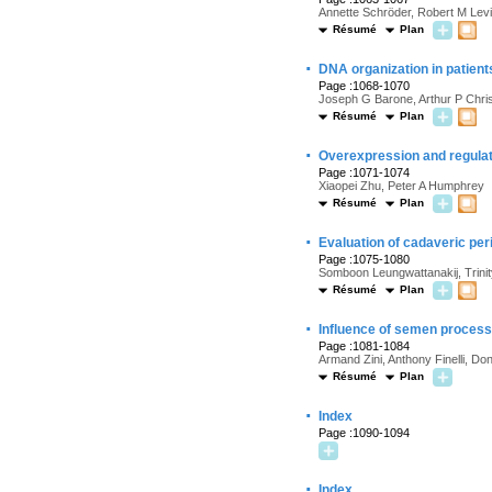
Annette Schröder, Robert M Lev
Résumé
Plan
·
DNA organization in patient
Page :1068-1070
Joseph G Barone, Arthur P Chri
Résumé
Plan
·
Overexpression and regulati
Page :1071-1074
Xiaopei Zhu, Peter A Humphrey
Résumé
Plan
·
Evaluation of cadaveric peri
Page :1075-1080
Somboon Leungwattanakij, Trinit
Résumé
Plan
·
Influence of semen process
Page :1081-1084
Armand Zini, Anthony Finelli, Do
Résumé
Plan
·
Index
Page :1090-1094
·
Index