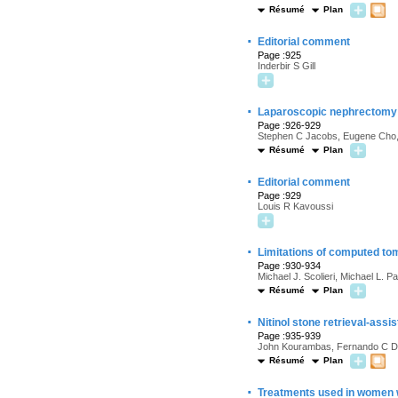
Résumé
Plan
·
Editorial comment
Page :925
Inderbir S Gill
·
Laparoscopic nephrectomy i
Page :926-929
Stephen C Jacobs, Eugene Cho, B
Résumé
Plan
·
Editorial comment
Page :929
Louis R Kavoussi
·
Limitations of computed tom
Page :930-934
Michael J. Scolieri, Michael L. P
Résumé
Plan
·
Nitinol stone retrieval-ass
Page :935-939
John Kourambas, Fernando C De
Résumé
Plan
·
Treatments used in women wit