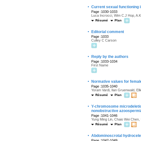
·
Current sexual functioning i
Page :1030-1033
Luca Incrocci, Wim C.J Hop, A.
Résumé
Plan
·
Editorial comment
Page :1033
Culley C Carson
·
Reply by the authors
Page :1033-1034
First Name
·
Normative values for female
Page :1035-1040
Yoram Vardi, Ilan Gruenwald, Ell
Résumé
Plan
·
Y-chromosome microdeletion 
nonobstructive azoospermi
Page :1041-1046
Yung Ming Lin, Chaio Wei Chen,
Résumé
Plan
·
Abdominoscrotal hydrocele in
Page :1047-1049