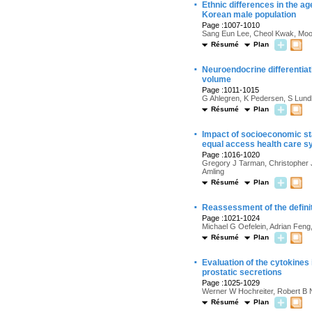
·
Ethnic differences in the ag
Korean male population
Page :1007-1010
Sang Eun Lee, Cheol Kwak, Mo
Résumé
Plan
·
Neuroendocrine differentiati
volume
Page :1011-1015
G Ahlegren, K Pedersen, S Lun
Résumé
Plan
·
Impact of socioeconomic sta
equal access health care 
Page :1016-1020
Gregory J Tarman, Christopher J
Amling
Résumé
Plan
·
Reassessment of the definiti
Page :1021-1024
Michael G Oefelein, Adrian Feng, 
Résumé
Plan
·
Evaluation of the cytokines 
prostatic secretions
Page :1025-1029
Werner W Hochreiter, Robert B Na
Résumé
Plan