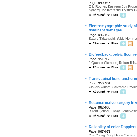
Page :940-945
Eric Rovner, Kathleen Joy Prope
Nyberg, the Interstitial Cystiti
Résumé
Plan
·
Electromyographic study of 
dominant damages
Page :946-950
Satoru Takahashi, Yukio Homma,
Résumé
Plan
·
Biofeedback, pelvic floor r
Page :951-955
J.Quentin Clemens, Robert B Nad
Résumé
Plan
·
Transvaginal bone-anchored 
Page :956-961
Claudio Giberti, Salvatore Rovid
Résumé
Plan
·
Reconstructive surgery in v
Page :962-966
Bülent Çeti̇nel, Oktay Demi̇rkesen,
Résumé
Plan
·
Reliability of color Doppler
Page :967-971
Yew Yoong Ding, Hideo Ozawa, 