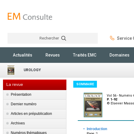
Rechercher
Service C
Rechercher
Actualités
Revues
Traités EMC
Domaines
UROLOGY
La revue
SOMMAIRE
Présentation
Vol 56 - Numéro
P. 1-92
© Elsevier Mass
Dernier numéro
Articles en prépublication
Archives
·
Introduction
Numéros thématiques
Page :1