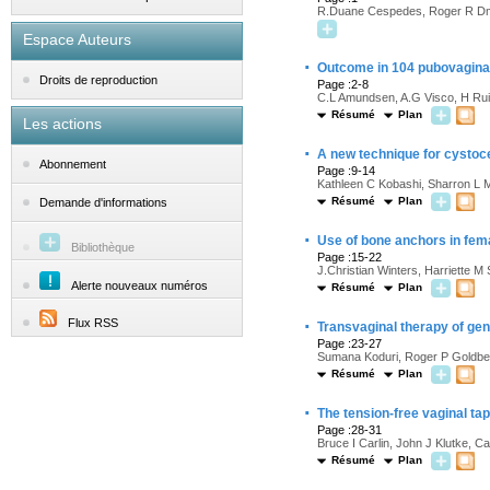
R.Duane Cespedes, Roger R D
Espace Auteurs
·
Outcome in 104 pubovaginal s
Droits de reproduction
Page :2-8
C.L Amundsen, A.G Visco, H Ru
Résumé
Plan
Les actions
·
A new technique for cystocel
Abonnement
Page :9-14
Kathleen C Kobashi, Sharron L 
Résumé
Plan
Demande d'informations
·
Use of bone anchors in fem
Bibliothèque
Page :15-22
J.Christian Winters, Harriette M
Alerte nouveaux numéros
Résumé
Plan
·
Flux RSS
Transvaginal therapy of gen
Page :23-27
Sumana Koduri, Roger P Goldbe
Résumé
Plan
·
The tension-free vaginal tap
Page :28-31
Bruce I Carlin, John J Klutke, Ca
Résumé
Plan