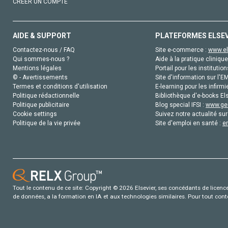
CRÉER UN COMPTE
AIDE & SUPPORT
PLATEFORMES ELSE
Contactez-nous / FAQ
Site e-commerce :
www.el
Qui sommes-nous ?
Aide à la pratique clinique
Mentions légales
Portail pour les institution
© - Avertissements
Site d'information sur l'E
Termes et conditions d'utilisation
E-learning pour les infirmi
Politique rédactionnelle
Bibliothèque d'e-books Els
Politique publicitaire
Blog special IFSI :
www.gen
Cookie settings
Suivez notre actualité sur
Politique de la vie privée
Site d'emploi en santé :
e
Tout le contenu de ce site: Copyright © 2026 Elsevier, ses concédants de licence e
de données, a la formation en IA et aux technologies similaires. Pour tout con