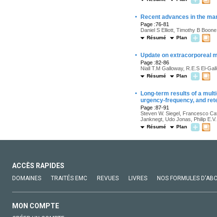
·
Recent advances in the ma
Page :76-81
Daniel S Elliott, Timothy B Boone
Résumé
Plan
·
Update on extracorporeal m
Page :82-86
Niall T.M Galloway, R.E.S El-Gal
Résumé
Plan
·
Long-term results of a multi
urgency-frequency, and ret
Page :87-91
Steven W. Siegel, Francesco Cat
Janknegt, Udo Jonas, Philip E.V.
Résumé
Plan
ACCÈS RAPIDES
DOMAINES
TRAITÉS EMC
REVUES
LIVRES
NOS FORMULES D'AB
MON COMPTE