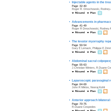
·
Injectable agents in the tr
Page :32-40
Roger R. Dmochowski, Rodney A
Résumé
Plan
·
Advancements in pharmacol
Page :41-49
Roger R Dmochowski, Rodney A 
Résumé
Plan
·
The levator myorraphy repai
Page :50-54
Gary E Lemack, Philippe E Zimm
Résumé
Plan
·
Abdominal sacral colpopexy
Page :55-63
J.Christian Winters, R.Duane C
Résumé
Plan
·
Laparoscopic paravaginal r
Page :64-69
John R Miklos, Neeraj Kohli
Résumé
Plan
·
Anterior approach bilateral 
Page :70-75
R.Duane Cespedes
Résumé
Plan