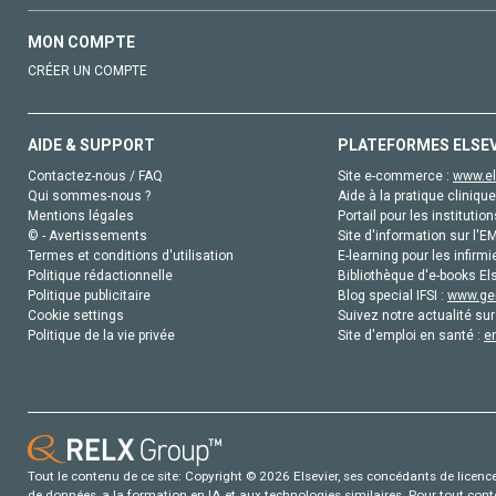
MON COMPTE
CRÉER UN COMPTE
AIDE & SUPPORT
PLATEFORMES ELSE
Contactez-nous / FAQ
Site e-commerce :
www.el
Qui sommes-nous ?
Aide à la pratique clinique
Mentions légales
Portail pour les institution
© - Avertissements
Site d'information sur l'E
Termes et conditions d'utilisation
E-learning pour les infirmi
Politique rédactionnelle
Bibliothèque d'e-books Els
Politique publicitaire
Blog special IFSI :
www.gen
Cookie settings
Suivez notre actualité sur
Politique de la vie privée
Site d'emploi en santé :
e
Tout le contenu de ce site: Copyright © 2026 Elsevier, ses concédants de licence e
de données, a la formation en IA et aux technologies similaires. Pour tout con