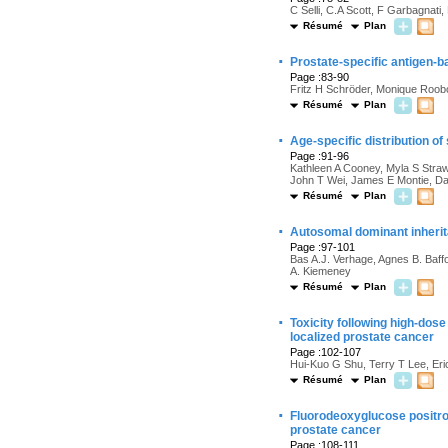
C Selli, C.A Scott, F Garbagnati,
Résumé
Plan
·
Prostate-specific antigen-b
Page :83-90
Fritz H Schröder, Monique Roob
Résumé
Plan
·
Age-specific distribution o
Page :91-96
Kathleen A Cooney, Myla S Straw
John T Wei, James E Montie, Da
Résumé
Plan
·
Autosomal dominant inherit
Page :97-101
Bas A.J. Verhage, Agnes B. Baffo
A. Kiemeney
Résumé
Plan
·
Toxicity following high-dose
localized prostate cancer
Page :102-107
Hui-Kuo G Shu, Terry T Lee, Eric
Résumé
Plan
·
Fluorodeoxyglucose positron
prostate cancer
Page :108-111