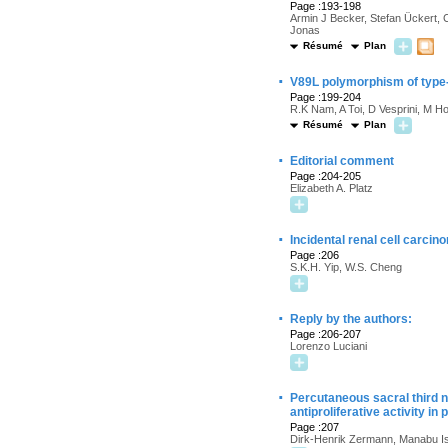
Page :193-198
Armin J Becker, Stefan Ückert, 
Jonas
Résumé
Plan
·
V89L polymorphism of type-
Page :199-204
R.K Nam, A Toi, D Vesprini, M H
Résumé
Plan
·
Editorial comment
Page :204-205
Elizabeth A. Platz
·
Incidental renal cell carcin
Page :206
S.K.H. Yip, W.S. Cheng
·
Reply by the authors:
Page :206-207
Lorenzo Luciani
·
Percutaneous sacral third 
antiproliferative activity in p
Page :207
Dirk-Henrik Zermann, Manabu Is