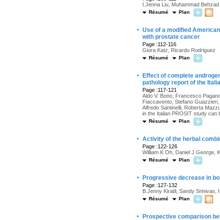
I.Jenna Liu, Muhammad Behzad Z
Résumé
Plan
·
Use of a modified American U
with prostate cancer
Page :112-116
Giora Katz, Ricardo Rodriguez
Résumé
Plan
·
Effect of complete androgen
pathology report of the Ital
Page :117-121
Aldo V. Bono, Francesco Pagano, 
Fiaccavento, Stefano Guazzieri,
Alfredo Santinelli, Roberta Mazz
in the Italian PROSIT study can 
Résumé
Plan
·
Activity of the herbal comb
Page :122-126
William K Oh, Daniel J George, K
Résumé
Plan
·
Progressive decrease in bon
Page :127-132
B.Jenny Kiratli, Sandy Srinivas,
Résumé
Plan
·
Prospective comparison bet