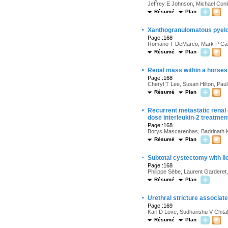
Jeffrey E Johnson, Michael Conl
Résumé
Plan
·
Xanthogranulomatous pyelone
Page :168
Romano T DeMarco, Mark P Cai
Résumé
Plan
·
Renal mass within a horses
Page :168
Cheryl T Lee, Susan Hilton, Pau
Résumé
Plan
·
Recurrent metastatic renal 
dose interleukin-2 treatmen
Page :168
Borys Mascarenhas, Badrinath 
Résumé
Plan
·
Subtotal cystectomy with il
Page :168
Philippe Sèbe, Laurent Garderet
Résumé
Plan
·
Urethral stricture associate
Page :169
Karl D Love, Sudhanshu V Chitale
Résumé
Plan