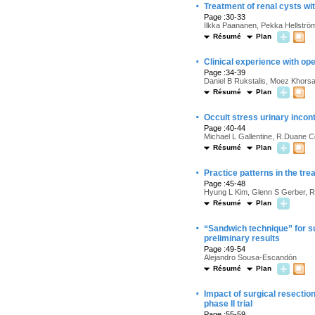
·
Treatment of renal cysts w
Page :30-33
Ilkka Paananen, Pekka Hellströ
Résumé
Plan
·
Clinical experience with op
Page :34-39
Daniel B Rukstalis, Moez Khors
Résumé
Plan
·
Occult stress urinary incon
Page :40-44
Michael L Gallentine, R.Duane 
Résumé
Plan
·
Practice patterns in the tre
Page :45-48
Hyung L Kim, Glenn S Gerber, Ra
Résumé
Plan
·
“Sandwich technique” for s
preliminary results
Page :49-54
Alejandro Sousa-Escandón
Résumé
Plan
·
Impact of surgical resectio
phase II trial
Page :55-59