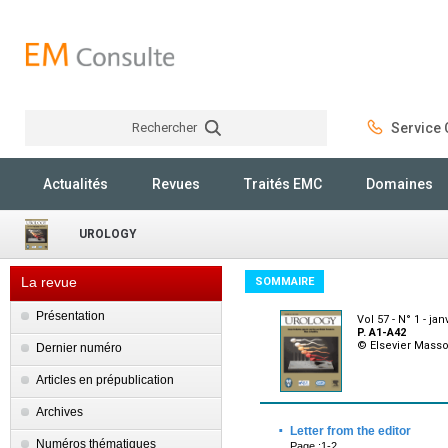
Rechercher
Service C
Rechercher
Actualités
Revues
Traités EMC
Domaines
UROLOGY
La revue
SOMMAIRE
Présentation
Vol 57 - N° 1 - jan
P. A1-A42
© Elsevier Mass
Dernier numéro
Articles en prépublication
Archives
·
Letter from the editor
Numéros thématiques
Page :1-2