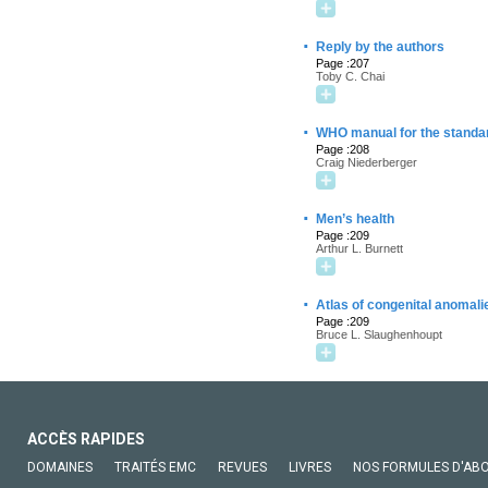
·
Reply by the authors
Page :207
Toby C. Chai
·
WHO manual for the standard
Page :208
Craig Niederberger
·
Men’s health
Page :209
Arthur L. Burnett
·
Atlas of congenital anomalie
Page :209
Bruce L. Slaughenhoupt
ACCÈS RAPIDES
DOMAINES
TRAITÉS EMC
REVUES
LIVRES
NOS FORMULES D'AB