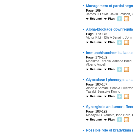
·
Management of partial segm
Page :169
James H Lewis, Javid Javidan, 
Résumé
Plan
·
Alpha-blockade downregulat
Page :170-175
Victor K Lin, Elie A Benaim, Joh
Résumé
Plan
·
Immunohistochemical assessm
Page :176-182
Massimo Terzolo, Adriana Boccuzz
Alberto Angeli
Résumé
Plan
·
Glyoxalase I phenotype as a
Page :183-187
Albert A Samadi, Sean A Fullert
Tazaki, Sensuke Konno
Résumé
Plan
·
Synergistic antitumor effect
Page :188-192
Masayuki Okamoto, Isao Hara, H
Résumé
Plan
·
Possible role of bradykinin 