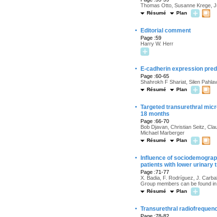
Thomas Otto, Susanne Krege, Ju
Résumé
Plan
·
Editorial comment
Page :59
Harry W. Herr
·
E-cadherin expression predi
Page :60-65
Shahrokh F Shariat, Silen Pah
Résumé
Plan
·
Targeted transurethral mic
18 months
Page :66-70
Bob Djavan, Christian Seitz, Cl
Michael Marberger
Résumé
Plan
·
Influence of sociodemograp
patients with lower urinary
Page :71-77
X. Badia, F. Rodríguez, J. Carb
Group members can be found in 
Résumé
Plan
·
Transurethral radiofrequency
Page :78-82