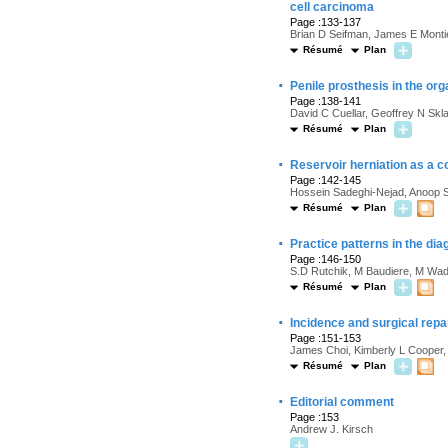
cell carcinoma
Page :133-137
Brian D Seifman, James E Montie
Résumé
Plan
·
Penile prosthesis in the org
Page :138-141
David C Cuellar, Geoffrey N Skl
Résumé
Plan
·
Reservoir herniation as a co
Page :142-145
Hossein Sadeghi-Nejad, Anoop S
Résumé
Plan
·
Practice patterns in the di
Page :146-150
S.D Rutchik, M Baudiere, M Wad
Résumé
Plan
·
Incidence and surgical repa
Page :151-153
James Choi, Kimberly L Cooper,
Résumé
Plan
·
Editorial comment
Page :153
Andrew J. Kirsch