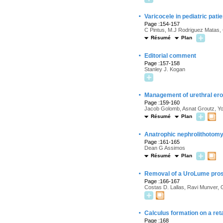
·
Varicocele in pediatric pat
Page :154-157
C Pintus, M.J Rodriguez Matas, C
Résumé
Plan
·
Editorial comment
Page :157-158
Stanley J. Kogan
·
Management of urethral eros
Page :159-160
Jacob Golomb, Asnat Groutz, Yo
Résumé
Plan
·
Anatrophic nephrolithotom
Page :161-165
Dean G Assimos
Résumé
Plan
·
Removal of a UroLume prost
Page :166-167
Costas D. Lallas, Ravi Munver,
·
Calculus formation on a ret
Page :168