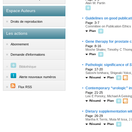
Alan W. Partin
Espace Auteurs
·
Guidelines on good publicat
Droits de reproduction
Page :3-7
Committee on Publication Ethic
Plan
Les actions
·
Gene therapy for prostate 
Abonnement
Page :8-16
Moshe Shalev, Timothy C Thomp
Plan
Demande d'informations
·
Pathologic significance of
S
Bibliothèque
Page :17-20
Satoshi Ishihara, Shigeaki Yoko
Alerte nouveaux numéros
Résumé
Plan
·
Flux RSS
Contemporary “urologic” int
Page :21-25
Lee E Ponsky, Michael A Geising
Résumé
Plan
·
Dietary supplementation wit
Page :26-29
Martha K Terris, Muta M Issa, J
Résumé
Plan