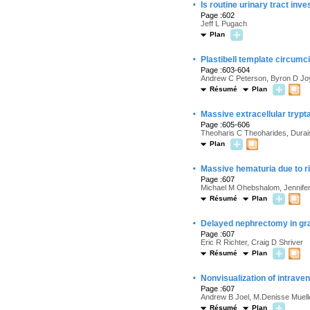
·
Is routine urinary tract in
Page :602
Jeff L Pugach
Plan
·
Plastibell template circumc
Page :603-604
Andrew C Peterson, Byron D Joy
Résumé
Plan
·
Massive extracellular trypta
Page :605-606
Theoharis C Theoharides, Dura
Plan
·
Massive hematuria due to ri
Page :607
Michael M Ohebshalom, Jennifer 
Résumé
Plan
·
Delayed nephrectomy in grad
Page :607
Eric R Richter, Craig D Shriver
Résumé
Plan
·
Nonvisualization of intraven
Page :607
Andrew B Joel, M.Denisse Muelle
Résumé
Plan