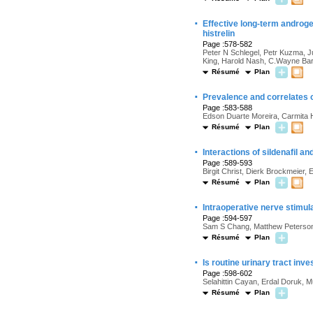
·
Effective long-term androge
histrelin
Page :578-582
Peter N Schlegel, Petr Kuzma, J
King, Harold Nash, C.Wayne Bar
Résumé
Plan
·
Prevalence and correlates of
Page :583-588
Edson Duarte Moreira, Carmita He
Résumé
Plan
·
Interactions of sildenafil a
Page :589-593
Birgit Christ, Dierk Brockmeier
Résumé
Plan
·
Intraoperative nerve stimul
Page :594-597
Sam S Chang, Matthew Peterson
Résumé
Plan
·
Is routine urinary tract in
Page :598-602
Selahittin Cayan, Erdal Doruk, 
Résumé
Plan