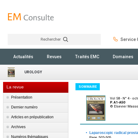
Rechercher
Service C
Rechercher
Actualités
Revues
Traités EMC
Domaines
UROLOGY
La revue
SOMMAIRE
Présentation
Vol 58 - N° 4 - oc
P. A1-A50
© Elsevier Mass
Dernier numéro
Articles en prépublication
Archives
·
Laparoscopic radical prost
Numéros thématiques
Page :503-505