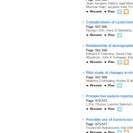
Jean-Jacques Patard, Said Moudo
Mocktar Hajri, Jacques Irani, F
Résumé
Plan
·
Complications of cystectomy 
Page :557-560
Hyung L Kim, Gary D Steinberg
Résumé
Plan
·
Relationship of demographic 
Page :561-566
Edward P Gelmann, David Chia, P
Woodrum, John K Gohagan, David
Résumé
Plan
·
Pilot study of changes in s
Page :567-569
Matthew D Munding, Hunter B We
Résumé
Plan
·
Prospective patient-reporte
Page :570-572
L.Eric Olsson, Laurent Salomon
Résumé
Plan
·
Possible use of transrectal
Page :573-577
Tsuneyuki Nakanouchi, Koji Oki
Résumé
Plan