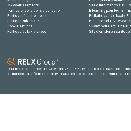
Mentions légales
Portail pour les institution
© - Avertissements
Site d'information sur l'E
Termes et conditions d'utilisation
E-learning pour les infirmi
Politique rédactionnelle
Bibliothèque d'e-books Els
Politique publicitaire
Blog special IFSI :
www.gen
Cookie settings
Suivez notre actualité sur
Politique de la vie privée
Site d'emploi en santé :
e
Tout le contenu de ce site: Copyright © 2026 Elsevier, ses concédants de licence e
de données, a la formation en IA et aux technologies similaires. Pour tout con