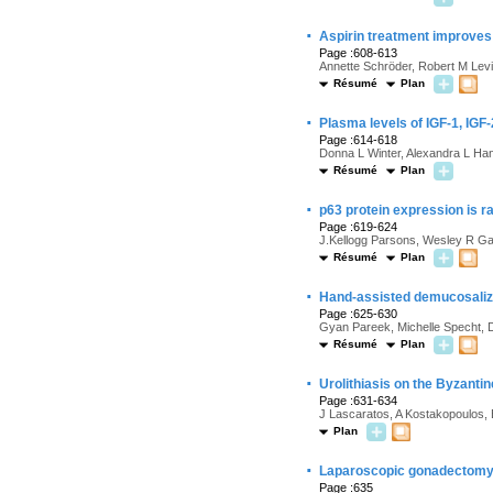
·
Aspirin treatment improves b
Page :608-613
Annette Schröder, Robert M Levi
Résumé
Plan
·
Plasma levels of IGF-1, IGF
Page :614-618
Donna L Winter, Alexandra L Ha
Résumé
Plan
·
p63 protein expression is r
Page :619-624
J.Kellogg Parsons, Wesley R Ga
Résumé
Plan
·
Hand-assisted demucosalize
Page :625-630
Gyan Pareek, Michelle Specht, D
Résumé
Plan
·
Urolithiasis on the Byzantin
Page :631-634
J Lascaratos, A Kostakopoulos,
Plan
·
Laparoscopic gonadectomy an
Page :635