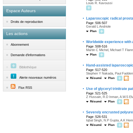
Louis R. Kavoussi
Espace Auteurs
·
Laparoscopic radical pros
Droits de reproduction
Page :506-507
Gerald L Andriole
Plan
Les actions
·
Worldwide experience with 
Abonnement
Page :508-516
Martin C Michel, Michael T Flan
Plan
Demande d'informations
·
Hand-assisted laparoscopic
Bibliothèque
Page :517-520
Stephen Y Nakada, Paul Fadden
Alerte nouveaux numéros
Résumé
Plan
·
Flux RSS
Use of glyceryl trinitrate p
Page :521-525
Z Hussain, R.D Inman, A.W.S Elv
Résumé
Plan
·
Severely encrusted polyuret
Page :526-531
Iqbal Singh, N.P Gupta, A.K Hem
Résumé
Plan