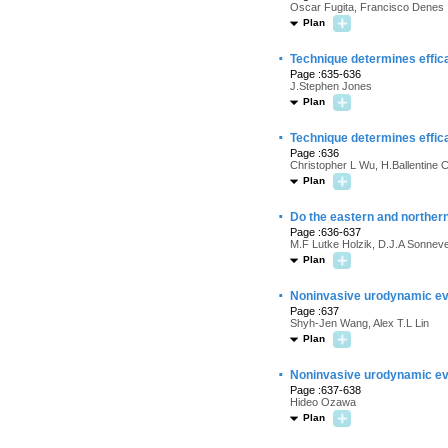
Oscar Fugita, Francisco Denes
Plan
·
Technique determines effica
Page :635-636
J.Stephen Jones
Plan
·
Technique determines effica
Page :636
Christopher L Wu, H.Ballentine 
Plan
·
Do the eastern and northern 
Page :636-637
M.F Lutke Holzik, D.J.A Sonneve
Plan
·
Noninvasive urodynamic eva
Page :637
Shyh-Jen Wang, Alex T.L Lin
Plan
·
Noninvasive urodynamic eva
Page :637-638
Hideo Ozawa
Plan