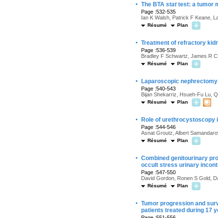
·
The BTA
stat
test: a tumor m
Page :532-535
Ian K Walsh, Patrick F Keane, L
Résumé
Plan
·
Treatment of refractory kid
Page :536-539
Bradley F Schwartz, James R Ch
Résumé
Plan
·
Laparoscopic nephrectomy an
Page :540-543
Bijan Shekarriz, Hsueh-Fu Lu, Q
Résumé
Plan
·
Role of urethrocystoscopy in
Page :544-546
Asnat Groutz, Albert Samandaro
Résumé
Plan
·
Combined genitourinary prol
occult stress urinary incont
Page :547-550
David Gordon, Ronen S Gold, Da
Résumé
Plan
·
Tumor progression and survi
patients treated during 17 
Page :551-556