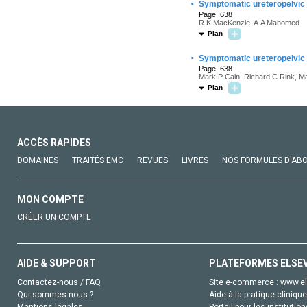
·
Symptomatic ureteropelvic j
Page :638
R.K MacKenzie, A.A Mahomed
Plan
·
Symptomatic ureteropelvic j
Page :638
Mark P Cain, Richard C Rink, Ma
Plan
ACCÈS RAPIDES
DOMAINES
TRAITÉS EMC
REVUES
LIVRES
NOS FORMULES D'AB
MON COMPTE
CRÉER UN COMPTE
AIDE & SUPPORT
PLATEFORMES ELSE
Contactez-nous / FAQ
Site e-commerce :
www.el
Qui sommes-nous ?
Aide à la pratique clinique