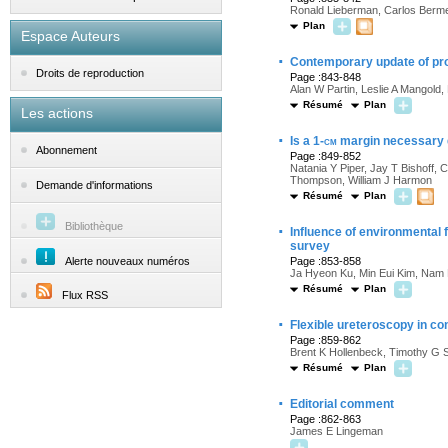
Ronald Lieberman, Carlos Bermej
Plan
Espace Auteurs
·
Contemporary update of pro
Droits de reproduction
Page :843-848
Alan W Partin, Leslie A Mangold
Résumé
Plan
Les actions
·
Is a 1-
cm
margin necessary d
Abonnement
Page :849-852
Natania Y Piper, Jay T Bishoff,
Thompson, William J Harmon
Demande d'informations
Résumé
Plan
Bibliothèque
·
Influence of environmental 
survey
Alerte nouveaux numéros
Page :853-858
Ja Hyeon Ku, Min Eui Kim, Nam
Résumé
Plan
Flux RSS
·
Flexible ureteroscopy in conj
Page :859-862
Brent K Hollenbeck, Timothy G S
Résumé
Plan
·
Editorial comment
Page :862-863
James E Lingeman