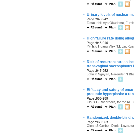
Résumé
Plan
·
Urinary levels of nuclear ma
Page :940-942
Tatsu Ishii, Aya Okadome, Fumi
Résumé
Plan
·
High failure rate using allo
Page :943-946
Yi-Hsiu Huang, Alex T.L Lin, K
Résumé
Plan
·
Risk of recurrent stress i
transvaginal sacrospinous 
Page :947-952
John K Nguyen, Narender N Bha
Résumé
Plan
·
Efficacy and safety of once-
prostatic hyperplasia: a ran
Page :953-959
Claus G Roehrborn, for the 
Résumé
Plan
·
Randomized, double-blind, p
Page :960-963
Glenn S Gerber, Dimitri Kuznets
Résumé
Plan