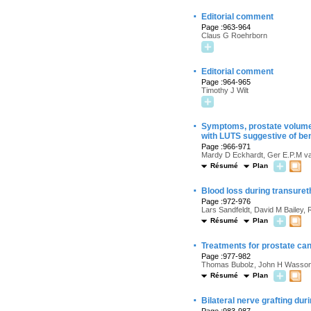
·
Editorial comment
Page :963-964
Claus G Roehrborn
·
Editorial comment
Page :964-965
Timothy J Wilt
·
Symptoms, prostate volume,
with
LUTS
suggestive of ben
Page :966-971
Mardy D Eckhardt, Ger E.P.M va
Résumé
Plan
·
Blood loss during transureth
Page :972-976
Lars Sandfeldt, David M Bailey,
Résumé
Plan
·
Treatments for prostate ca
Page :977-982
Thomas Bubolz, John H Wasson,
Résumé
Plan
·
Bilateral nerve grafting du