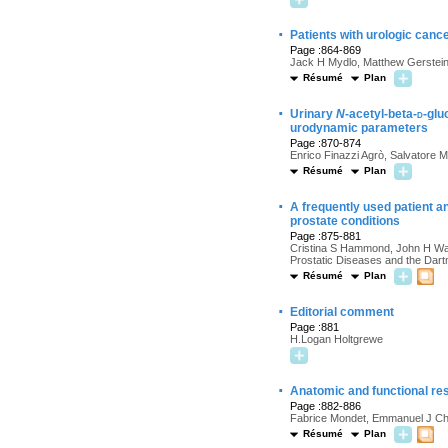
·
Patients with urologic canc
Page :864-869
Jack H Mydlo, Matthew Gerstei
Résumé
Plan
·
Urinary
N
-acetyl-beta-
d
-glu
urodynamic parameters
Page :870-874
Enrico Finazzi Agrò, Salvatore M
Résumé
Plan
·
A frequently used patient a
prostate conditions
Page :875-881
Cristina S Hammond, John H Was
Prostatic Diseases and the Da
Résumé
Plan
·
Editorial comment
Page :881
H.Logan Holtgrewe
·
Anatomic and functional resu
Page :882-886
Fabrice Mondet, Emmanuel J Chart
Résumé
Plan