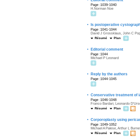
Editorial comment
Page :1039-1040
H.Norman Noe
·
Is postoperative cystograph
Page :1041-1044
David J Grossklaus, John C Po
Résumé
Plan
·
Editorial comment
Page :1044
Michael P Leonard
·
Reply by the authors
Page :1044-1045
·
Conservative treatment of ia
Page :1046-1048
Franco Bardari, Leonardo D’Urs
Résumé
Plan
·
Corporoplasty using pericar
Page :1049-1052
Michael A Palese, Arthur L Burne
Résumé
Plan