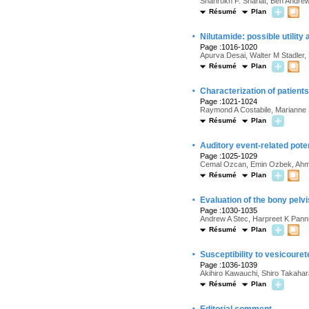
Shahrokh F. Shariat, Ben Andre
Résumé
Plan
·
Nilutamide: possible utility
Page :1016-1020
Apurva Desai, Walter M Stadler,
Résumé
Plan
·
Characterization of patients
Page :1021-1024
Raymond A Costabile, Marianne
Résumé
Plan
·
Auditory event-related poten
Page :1025-1029
Cemal Ozcan, Emin Ozbek, Ahme
Résumé
Plan
·
Evaluation of the bony pelvi
Page :1030-1035
Andrew A Stec, Harpreet K Pannu
Résumé
Plan
·
Susceptibility to vesicouret
Page :1036-1039
Akihiro Kawauchi, Shiro Takaha
Résumé
Plan
·