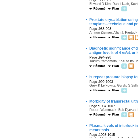
Page :983-987
Edward D Kim, Rahul Nath, Kevin
Résumé
Plan
·
Prostate cryoablation using
template—technique and pre
Page :988-993
Amnon Zisman, Allan J. Pantuck, 
Résumé
Plan
·
Diagnostic significance of d
antigen levels of 4
ng/mL
or 
Page :994-998
Takumi Yamamoto, Kazuto Ito, M
Résumé
Plan
·
Is repeat prostate biopsy fo
Page :999-1003
Gary K Lefkowitz, Gurdip S Sidh
Résumé
Plan
·
Morbidity of transrectal ul
Page :1004-1007
Robert Wammack, Bob Djavan, M
Résumé
Plan
·
Plasma levels of interleuki
metastasis
Page :1008-1015