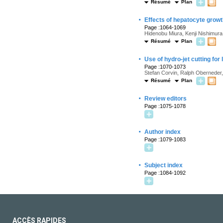
Résumé
Plan
·
Effects of hepatocyte growt
Page :1064-1069
Hidenobu Miura, Kenji Nishimur
Résumé
Plan
·
Use of hydro-jet cutting fo
Page :1070-1073
Stefan Corvin, Ralph Oberneder,
Résumé
Plan
·
Review editors
Page :1075-1078
·
Author index
Page :1079-1083
·
Subject index
Page :1084-1092
ACCÈS RAPIDES