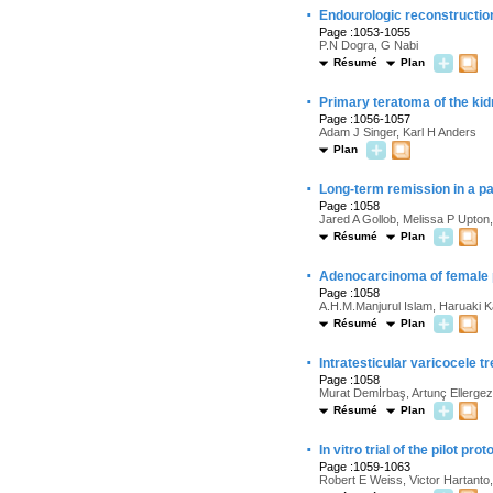
·
Endourologic reconstruction 
Page :1053-1055
P.N Dogra, G Nabi
Résumé
Plan
·
Primary teratoma of the ki
Page :1056-1057
Adam J Singer, Karl H Anders
Plan
·
Long-term remission in a pa
Page :1058
Jared A Gollob, Melissa P Upton,
Résumé
Plan
·
Adenocarcinoma of female p
Page :1058
A.H.M.Manjurul Islam, Haruaki 
Résumé
Plan
·
Intratesticular varicocele 
Page :1058
Murat Demİrbaş, Artunç Ellergez
Résumé
Plan
·
In vitro trial of the pilot 
Page :1059-1063
Robert E Weiss, Victor Hartanto