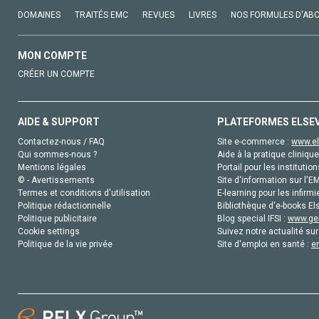
DOMAINES
TRAITÉS EMC
REVUES
LIVRES
NOS FORMULES D'AB
MON COMPTE
CRÉER UN COMPTE
AIDE & SUPPORT
PLATEFORMES ELSE
Contactez-nous / FAQ
Site e-commerce :
www.el
Qui sommes-nous ?
Aide à la pratique clinique
Mentions légales
Portail pour les institution
© - Avertissements
Site d'information sur l'E
Termes et conditions d'utilisation
E-learning pour les infirmi
Politique rédactionnelle
Bibliothèque d'e-books Els
Politique publicitaire
Blog special IFSI :
www.gen
Cookie settings
Suivez notre actualité sur
Politique de la vie privée
Site d'emploi en santé :
e