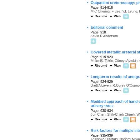
·
Outpatient ureteroscopy: pr
Page :914-918
M.C Cheung, F Lee, Y.L Leung,
Résumé
Plan
·
Editorial comment
Page :918
Kevin R Anderson
·
Covered metallic ureteral s
Page :919-923
M.IlteriŞ. Tekin, Cüneyt Ayteki
Résumé
Plan
·
Long-term results of antegr
Page :924-929
Brett A Laven, R.Corey O’Conno
Résumé
Plan
·
Modified approach of hand-a
urinary tract
Page :930-934
Jun Chen, Shih-Chieh Chueh, W
Résumé
Plan
·
Risk factors for multiple in
Page :935-939
Toshihiro Hisataki, Noriomi Miy