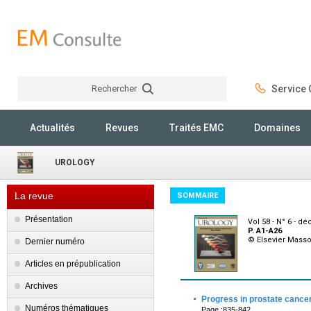
Rechercher
Service C
Rechercher
Actualités
Revues
Traités EMC
Domaines
UROLOGY
La revue
SOMMAIRE
Présentation
Vol 58 - N° 6 - 
P. A1-A26
© Elsevier Mass
Dernier numéro
Articles en prépublication
Archives
·
Progress in prostate cance
Numéros thématiques
Page :835-842