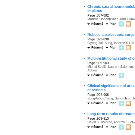
·
Chronic sacral neuromodulat
implants
Page :887-892
Markus Hohenfellner, Jörn Humk
Résumé
Plan
·
Robotic laparoscopic surge
Page :893-898
Gyung Tak Sung, Inderbir S Gill
Résumé
Plan
·
Multi-institutional study of
Page :899-903
Michel Soulié, Laurent Salomon, 
Abbou
Résumé
Plan
·
Clinical significance of uri
carcinoma
Page :904-908
Sung-Goo Chang, Sung-Hyun Je
Résumé
Plan
·
Long-term results of treatme
Page :909-913
David S DiMarco, Andrew J LeRoy
Résumé
Plan