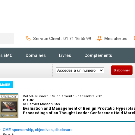
Service Client : 01 71 16 55 99
Mes alertes
Rechercher
és EMC
Domaines
Livres
Compléments
S'abonner
MAIRE
Vol 58 - Numéro 6 Supplément 1 - décembre 2001
P. 1-82
© Elsevier Masson SAS
Evaluation and Management of Benign Prostatic Hyperplas
Proceedings of an Thought Leader Conference Held March
·
CME sponsorship, objectives, disclosure
Page :iv