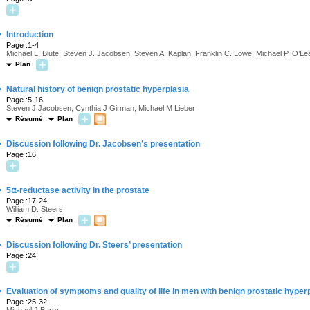
·
Introduction
Page :1-4
Michael L. Blute, Steven J. Jacobsen, Steven A. Kaplan, Franklin C. Lowe, Michael P. O’Le
Plan
·
Natural history of benign prostatic hyperplasia
Page :5-16
Steven J Jacobsen, Cynthia J Girman, Michael M Lieber
Résumé
Plan
·
Discussion following Dr. Jacobsen’s presentation
Page :16
·
5
⍺
-reductase activity in the prostate
Page :17-24
William D. Steers
Résumé
Plan
·
Discussion following Dr. Steers’ presentation
Page :24
·
Evaluation of symptoms and quality of life in men with benign prostatic hyper
Page :25-32