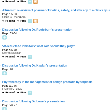
Résumé
Plan
·
Alfuzosin: overview of pharmacokinetics, safety, and efficacy of a clinically 
Page :55-63
Claus G Roehrborn
Résumé
Plan
·
Discussion following Dr. Roehrborn’s presentation
Page :63-64
·
5
⍺
-reductase inhibitors: what role should they play?
Page :65-70
Steven A Kaplan
Résumé
Plan
·
Discussion following Dr. Kaplan’s presentation
Page :70
·
Phytotherapy in the management of benign prostatic hyperplasia
Page :71-76
Franklin C. Lowe
Résumé
Plan
·
Discussion following Dr. Lowe’s presentation
Page :76-77