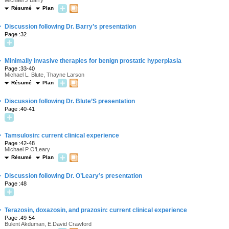
Michael J Barry
Résumé
Plan
·
Discussion following Dr. Barry’s presentation
Page :32
·
Minimally invasive therapies for benign prostatic hyperplasia
Page :33-40
Michael L. Blute, Thayne Larson
Résumé
Plan
·
Discussion following Dr. Blute’S presentation
Page :40-41
·
Tamsulosin: current clinical experience
Page :42-48
Michael P O’Leary
Résumé
Plan
·
Discussion following Dr. O’Leary’s presentation
Page :48
·
Terazosin, doxazosin, and prazosin: current clinical experience
Page :49-54
Bulent Akduman, E.David Crawford