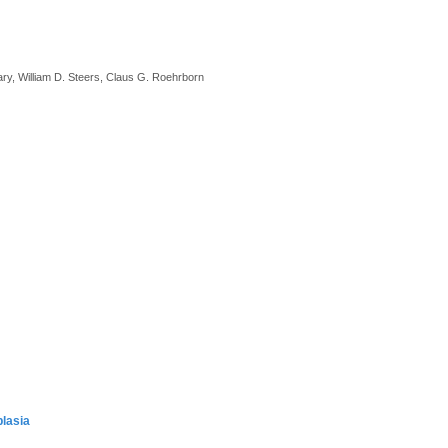
ary, William D. Steers, Claus G. Roehrborn
plasia