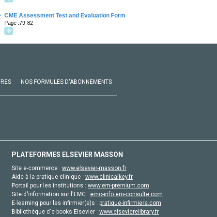
·
CME Assessment Test and Evaluation Form
Page :79-82
VRES
NOS FORMULES D'ABONNEMENTS
PLATEFORMES ELSEVIER MASSON
Site e-commerce :
www.elsevier-masson.fr
Aide à la pratique clinique :
www.clinicalkey.fr
Portail pour les institutions :
www.em-premium.com
Site d'information sur l'EMC :
emc-info.em-consulte.com
E-learning pour les infirmier(e)s :
pratique-infirmiere.com
Bibliothèque d'e-books Elsevier :
www.elsevierelibrary.fr