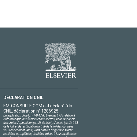
DÉCLARATION CNIL
EM-CONSULTE.COM est déclaré à la
CNIL, déclaration n° 1286925.
En application de la loi nº78-17 du 6 janvier 1978 relative à
l'informatique, aux fichiers et aux libertés, vous disposez
des droits d'opposition (art.26 de la loi), d'accès (art.34 à 38
de la loi), et de rectification (art.36 de la loi) des données
vous concernant. Ainsi, vous pouvez exiger que soient
rectifiées, complétées, clarifiées, mises à jour ou effacées