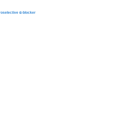
uroselective
⍺
-blocker