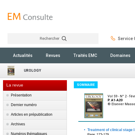
Rechercher
Service C
Rechercher
Actualités
Revues
Traités EMC
Domaines
UROLOGY
La revue
SOMMAIRE
Présentation
Vol 59 - N° 2 - fév
P. A1-A20
© Elsevier Mass
Dernier numéro
Articles en prépublication
Archives
·
Treatment of clinical stage 
Numéros thématiques
Page :173-179