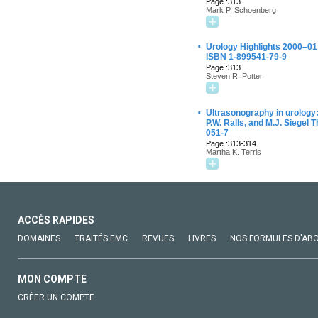
Page :313
Mark P. Schoenberg
·
Urology Highlights 2000–01 
ISBN 1-899541-79-9
Page :313
Steven R. Potter
·
Ultrasonography in urology: 
P.W. Ralls, and M.J. Siegel
051-7
Page :313-314
Martha K. Terris
ACCÈS RAPIDES
DOMAINES
TRAITÉS EMC
REVUES
LIVRES
NOS FORMULES D'AB
MON COMPTE
CRÉER UN COMPTE