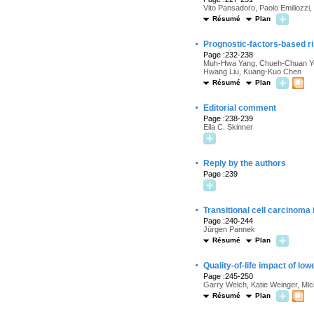
Vito Pansadoro, Paolo Emiliozzi
Résumé
Plan
·
Prognostic-factors-based ris
Page :232-238
Muh-Hwa Yang, Chueh-Chuan Yen
Hwang Liu, Kuang-Kuo Chen
Résumé
Plan
·
Editorial comment
Page :238-239
Eila C. Skinner
·
Reply by the authors
Page :239
·
Transitional cell carcinoma 
Page :240-244
Jürgen Pannek
Résumé
Plan
·
Quality-of-life impact of lo
Page :245-250
Garry Welch, Katie Weinger, Mic
Résumé
Plan