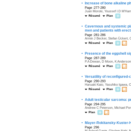
·
Increase of bone alkaline p
Page :277-280
Juan Morote, Youssef I.D M’Ham
Résumé
Plan
·
Cavernous and systemic plas
men and patients with erect
Page :281-286
Armin J Becker, Stefan Ückert,
Résumé
Plan
·
Presence of the eggshell si
Page :287-289
P.A Dewan, D Moon, K Anderson
Résumé
Plan
·
Versatility of reconfigured-
Page :290-293
Haruaki Kato, Yasuhiko Igawa,
Résumé
Plan
·
Adult testicular sarcoma: p
Page :294-295
Andrew C Peterson, Michael Por
Plan
·
Mayer-Rokitansky-Kuster-H
Page :296
M.Ashraf Ganie, Ghulam Nabi, N