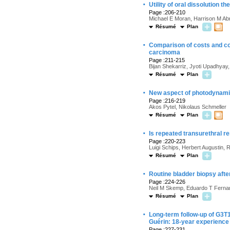
·
Utility of oral dissolution 
Page :206-210
Michael E Moran, Harrison M Ab
Résumé
Plan
·
Comparison of costs and com
carcinoma
Page :211-215
Bijan Shekarriz, Jyoti Upadhyay
Résumé
Plan
·
New aspect of photodynamic
Page :216-219
Akos Pytel, Nikolaus Schmeller
Résumé
Plan
·
Is repeated transurethral re
Page :220-223
Luigi Schips, Herbert Augustin
Résumé
Plan
·
Routine bladder biopsy afte
Page :224-226
Neil M Skemp, Eduardo T Fern
Résumé
Plan
·
Long-term follow-up of G3T1 
Guérin: 18-year experience
Page :227-231