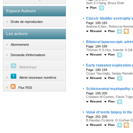
Sam S Chang, Bruce Roth
Plan
Espace Auteurs
·
Classic bladder exstrophy 
Droits de reproduction
Page :180-183
Andrew A Stec, Rebecca Hommer,
Résumé
Plan
Les actions
·
Bilateral laparoscopic adre
Abonnement
Page :184-189
Thomas H.S Hsu, Inderbir S Gill
Résumé
Plan
Demande d'informations
·
Early repeated exploration a
Bibliothèque
Page :190-194
Ozgur Yaycioglu, Sanjay Ramak
Alerte nouveaux numéros
Résumé
Plan
·
Flux RSS
Schistosomal myelopathy: u
Page :195-200
Cristiano M Gomes, Flavio Trigo
Résumé
Plan
·
Value of testis biopsy in th
Page :201-205
B.Handan Özdemir, O.Gürhan Öz
Résumé
Plan