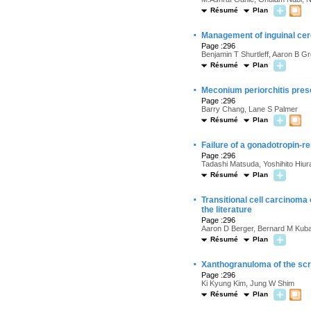
Résumé
Plan
·
Management of inguinal cereb
Page :296
Benjamin T Shurtleff, Aaron B G
Résumé
Plan
·
Meconium periorchitis pres
Page :296
Barry Chang, Lane S Palmer
Résumé
Plan
·
Failure of a gonadotropin-r
Page :296
Tadashi Matsuda, Yoshihito Hiu
Résumé
Plan
·
Transitional cell carcinoma 
the literature
Page :296
Aaron D Berger, Bernard M Kubak
Résumé
Plan
·
Xanthogranuloma of the sc
Page :296
Ki Kyung Kim, Jung W Shim
Résumé
Plan