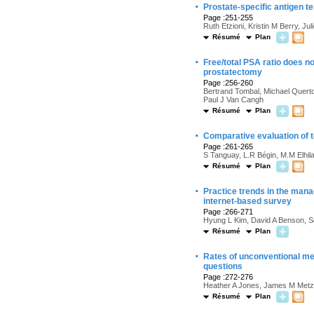
·
Prostate-specific antigen t
Page :251-255
Ruth Etzioni, Kristin M Berry, J
Résumé
Plan
·
Free/total PSA ratio does n
prostatectomy
Page :256-260
Bertrand Tombal, Michael Querto
Paul J Van Cangh
Résumé
Plan
·
Comparative evaluation of t
Page :261-265
S Tanguay, L.R Bégin, M.M Elhilal
Résumé
Plan
·
Practice trends in the mana
internet-based survey
Page :266-271
Hyung L Kim, David A Benson, S
Résumé
Plan
·
Rates of unconventional med
questions
Page :272-276
Heather A Jones, James M Metz,
Résumé
Plan