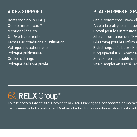
AIDE & SUPPORT
PLATEFORMES ELSE
Contactez-nous / FAQ
Site e-commerce :
www.el
Qui sommes-nous ?
Aide à la pratique clinique
Mentions légales
Portail pour les institution
© - Avertissements
Site d'information sur l'E
Termes et conditions d'utilisation
E-learning pour les infirmi
Politique rédactionnelle
Bibliothèque d'e-books Els
Politique publicitaire
Blog special IFSI :
www.gen
Cookie settings
Suivez notre actualité sur
Politique de la vie privée
Site d'emploi en santé :
e
Tout le contenu de ce site: Copyright © 2026 Elsevier, ses concédants de licence e
de données, a la formation en IA et aux technologies similaires. Pour tout con