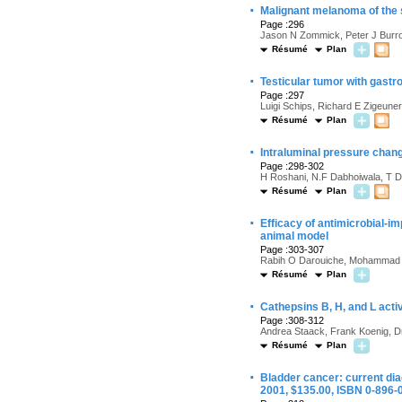
·
Malignant melanoma of the 
Page :296
Jason N Zommick, Peter J Burro
Résumé
Plan
·
Testicular tumor with gastr
Page :297
Luigi Schips, Richard E Zigeune
Résumé
Plan
·
Intraluminal pressure change
Page :298-302
H Roshani, N.F Dabhoiwala, T D
Résumé
Plan
·
Efficacy of antimicrobial-im
animal model
Page :303-307
Rabih O Darouiche, Mohammad 
Résumé
Plan
·
Cathepsins B, H, and L activi
Page :308-312
Andrea Staack, Frank Koenig, Dm
Résumé
Plan
·
Bladder cancer: current dia
2001, $135.00, ISBN 0-896-