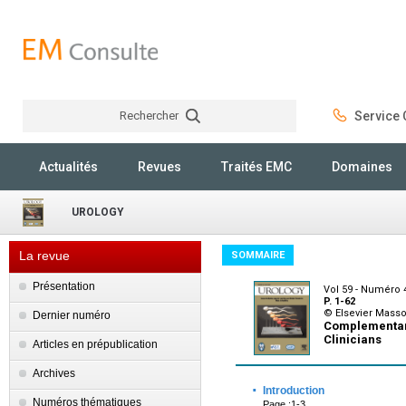
Rechercher
Service C
Rechercher
Actualités
Revues
Traités EMC
Domaines
UROLOGY
La revue
SOMMAIRE
Présentation
Vol 59 - Numéro 4
P. 1-62
© Elsevier Mass
Dernier numéro
Complementary
Clinicians
Articles en prépublication
Archives
·
Introduction
Numéros thématiques
Page :1-3