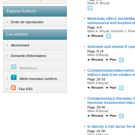
Mark A. Moyad
Espace Auteurs
·
Mind-body effect: insulinlik
Droits de reproduction
unmeasured and masked medi
Page :4-8
Mark A. Moyad, Kenneth J. Pien
Les actions
Résumé
·
Abonnement
Selenium and vitamin E sup
Page :9-19
Mark A Moyad
Demande d'informations
Résumé
Plan
Bibliothèque
·
Complementary/alternative t
indirect data from studies
Alerte nouveaux numéros
Page :20-33
Mark A Moyad
Résumé
Plan
Flux RSS
·
Complementary therapies for
hormone treatment/orchiect
Page :34-40
Mark A Moyad
Résumé
Plan
·
Is obesity a risk factor for
Page :41-50
Mark A Moyad