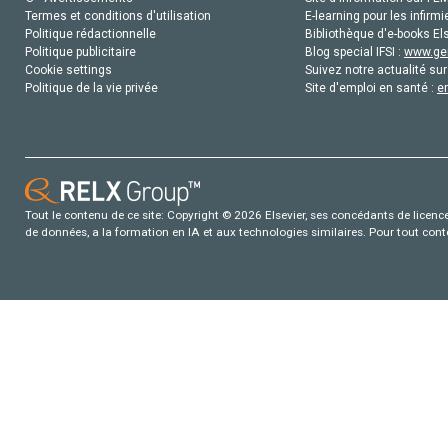
Termes et conditions d'utilisation
E-learning pour les infirmi
Politique rédactionnelle
Bibliothèque d'e-books Els
Politique publicitaire
Blog special IFSI :
www.gen
Cookie settings
Suivez notre actualité sur
Politique de la vie privée
Site d'emploi en santé :
e
Tout le contenu de ce site: Copyright © 2026 Elsevier, ses concédants de licence e
de données, a la formation en IA et aux technologies similaires. Pour tout con