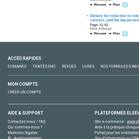
Résumé
Plan
·
Dietary fat reduction to red
cancers, and the big picture
Page :51-62
Mark A Moyad
Résumé
Plan
ACCÈS RAPIDES
DOMAINES
TRAITÉS EMC
REVUES
LIVRES
NOS FORMULES D'AB
MON COMPTE
CRÉER UN COMPTE
AIDE & SUPPORT
PLATEFORMES ELSE
Contactez-nous / FAQ
Site e-commerce :
www.el
Qui sommes-nous ?
Aide à la pratique clinique
Mentions légales
Portail pour les institution
© - Avertissements
Site d'information sur l'E