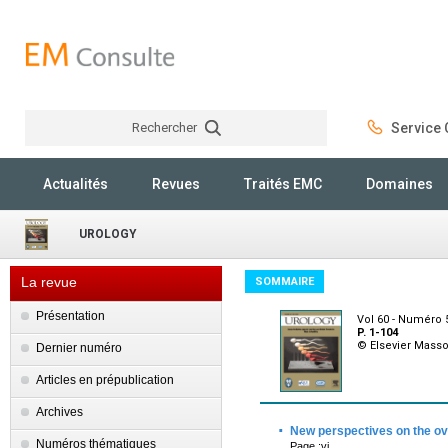
Rechercher
Service C
Rechercher
Actualités
Revues
Traités EMC
Domaines
UROLOGY
La revue
SOMMAIRE
Présentation
Vol 60 - Numéro
P. 1-104
© Elsevier Mass
Dernier numéro
Articles en prépublication
Archives
·
New perspectives on the ov
Numéros thématiques
Page :vi