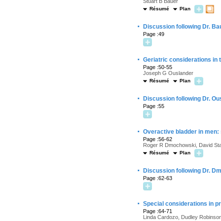
Stuart B Bauer
Résumé
Plan
·
Discussion following Dr. Ba
Page :49
·
Geriatric considerations in
Page :50-55
Joseph G Ouslander
Résumé
Plan
·
Discussion following Dr. Ou
Page :55
·
Overactive bladder in men:
Page :56-62
Roger R Dmochowski, David St
Résumé
Plan
·
Discussion following Dr. D
Page :62-63
·
Special considerations in
Page :64-71
Linda Cardozo, Dudley Robinso