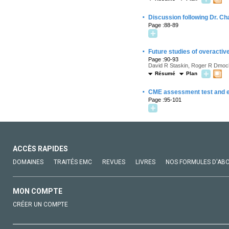
·
Discussion following Dr. Ch
Page :88-89
·
Future studies of overactive
Page :90-93
David R Staskin, Roger R Dmo
Résumé
Plan
·
CME assessment test and e
Page :95-101
ACCÈS RAPIDES
DOMAINES
TRAITÉS EMC
REVUES
LIVRES
NOS FORMULES D'AB
MON COMPTE
CRÉER UN COMPTE