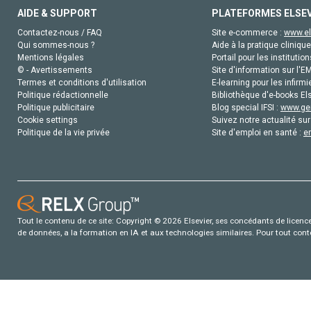
AIDE & SUPPORT
PLATEFORMES ELSE
Contactez-nous / FAQ
Site e-commerce :
www.el
Qui sommes-nous ?
Aide à la pratique clinique
Mentions légales
Portail pour les institution
© - Avertissements
Site d'information sur l'E
Termes et conditions d'utilisation
E-learning pour les infirmi
Politique rédactionnelle
Bibliothèque d'e-books Els
Politique publicitaire
Blog special IFSI :
www.gen
Cookie settings
Suivez notre actualité sur
Politique de la vie privée
Site d'emploi en santé :
e
Tout le contenu de ce site: Copyright © 2026 Elsevier, ses concédants de licence e
de données, a la formation en IA et aux technologies similaires. Pour tout con