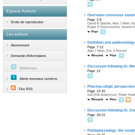
Espace Auteurs
·
Overview consensus state
Page :1-6
Droits de reproduction
David R Staskin, Alan J Wein, Ka
Roger R Dmochowski, Suneel Gup
Plan
Les actions
·
Definition and epidemiology
Abonnement
Page :7-12
Alan J Wein, Eric S Rovner
Résumé
Plan
Demande d'informations
·
Discussion following Dr. We
Bibliothèque
Page :12
Alerte nouveaux numéros
·
Pharmacologic perspective o
Flux RSS
Page :13-20
Karl-Erik Andersson, Petter Hed
Résumé
Plan
·
Discussion following Dr. A
Page :20-21
·
Pathophysiology: the varieti