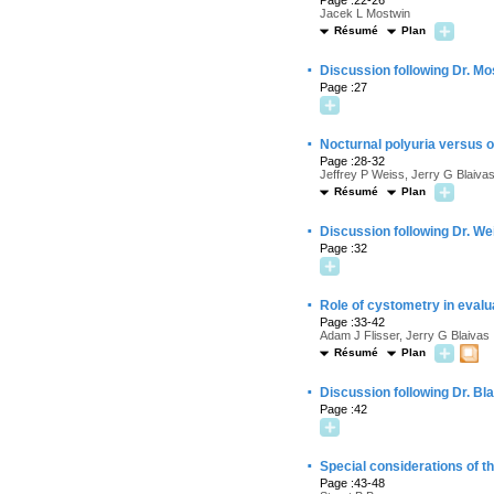
Page :22-26
Jacek L Mostwin
Résumé
Plan
·
Discussion following Dr. Mo
Page :27
·
Nocturnal polyuria versus o
Page :28-32
Jeffrey P Weiss, Jerry G Blaiva
Résumé
Plan
·
Discussion following Dr. We
Page :32
·
Role of cystometry in evalu
Page :33-42
Adam J Flisser, Jerry G Blaivas
Résumé
Plan
·
Discussion following Dr. Bla
Page :42
·
Special considerations of th
Page :43-48