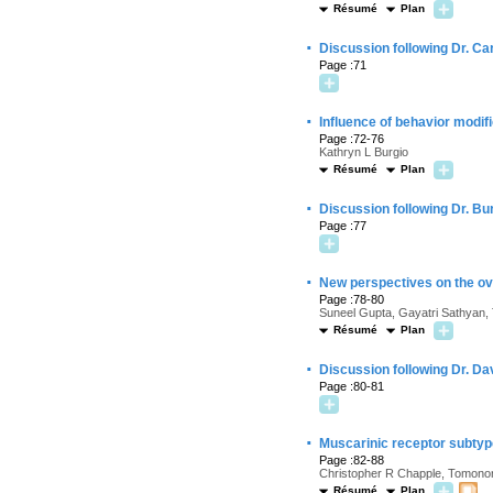
Résumé
Plan
·
Discussion following Dr. Ca
Page :71
·
Influence of behavior modif
Page :72-76
Kathryn L Burgio
Résumé
Plan
·
Discussion following Dr. Bu
Page :77
·
New perspectives on the ove
Page :78-80
Suneel Gupta, Gayatri Sathyan,
Résumé
Plan
·
Discussion following Dr. Da
Page :80-81
·
Muscarinic receptor subtyp
Page :82-88
Christopher R Chapple, Tomonor
Résumé
Plan