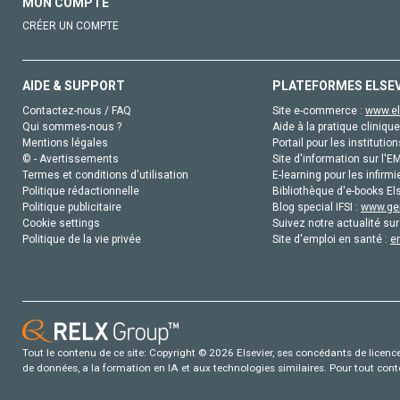
MON COMPTE
CRÉER UN COMPTE
AIDE & SUPPORT
PLATEFORMES ELSE
Contactez-nous / FAQ
Site e-commerce :
www.el
Qui sommes-nous ?
Aide à la pratique clinique
Mentions légales
Portail pour les institution
© - Avertissements
Site d'information sur l'E
Termes et conditions d'utilisation
E-learning pour les infirmi
Politique rédactionnelle
Bibliothèque d'e-books Els
Politique publicitaire
Blog special IFSI :
www.gen
Cookie settings
Suivez notre actualité sur
Politique de la vie privée
Site d'emploi en santé :
e
Tout le contenu de ce site: Copyright © 2026 Elsevier, ses concédants de licence e
de données, a la formation en IA et aux technologies similaires. Pour tout con