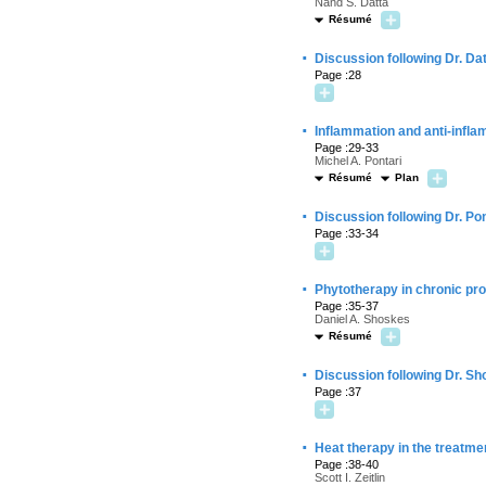
Nand S. Datta
Résumé
·
Discussion following Dr. Da
Page :28
·
Inflammation and anti-infla
Page :29-33
Michel A. Pontari
Résumé
Plan
·
Discussion following Dr. Pon
Page :33-34
·
Phytotherapy in chronic pros
Page :35-37
Daniel A. Shoskes
Résumé
·
Discussion following Dr. Sh
Page :37
·
Heat therapy in the treatmen
Page :38-40
Scott I. Zeitlin