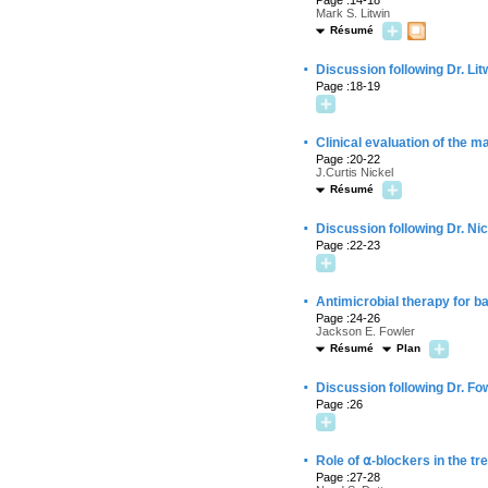
Page :14-18
Mark S. Litwin
Résumé
·
Discussion following Dr. Lit
Page :18-19
·
Clinical evaluation of the m
Page :20-22
J.Curtis Nickel
Résumé
·
Discussion following Dr. Ni
Page :22-23
·
Antimicrobial therapy for ba
Page :24-26
Jackson E. Fowler
Résumé
Plan
·
Discussion following Dr. Fo
Page :26
·
Role of ⍺-blockers in the tr
Page :27-28