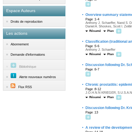
Espace Auteurs
·
Overview summary statem
Page :1-4
Droits de reproduction
Anthony J. Schaeffer, Nand S. Dat
Daniel A. Shoskes, Scott I. Zeitli
Résumé
Plan
Les actions
·
Classification (traditional a
Abonnement
Page :5-6
Anthony J. Schaeffer
Résumé
Plan
Demande d'informations
·
Discussion following Dr. Sc
Bibliothèque
Page :6-7
Alerte nouveaux numéros
·
Chronic prostatitis: epidemi
Flux RSS
Page :8-12
J.O.H.N.N KRIEGER, S.U.S.A.N
Résumé
Plan
·
Discussion following Dr. Kr
Page :13
·
A review of the development 