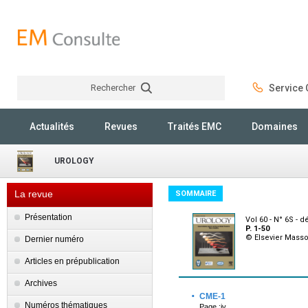
Rechercher
Service C
Rechercher
Actualités
Revues
Traités EMC
Domaines
UROLOGY
La revue
SOMMAIRE
Présentation
Vol 60 - N° 6S -
P. 1-50
© Elsevier Mass
Dernier numéro
Articles en prépublication
Archives
·
CME-1
Numéros thématiques
Page :iv