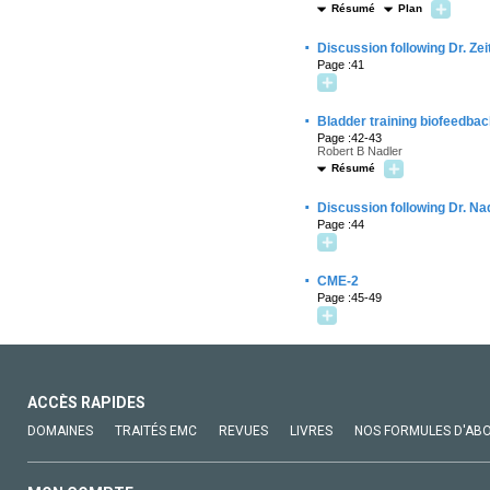
Résumé
Plan
·
Discussion following Dr. Zei
Page :41
·
Bladder training biofeedbac
Page :42-43
Robert B Nadler
Résumé
·
Discussion following Dr. Na
Page :44
·
CME-2
Page :45-49
ACCÈS RAPIDES
DOMAINES
TRAITÉS EMC
REVUES
LIVRES
NOS FORMULES D'AB