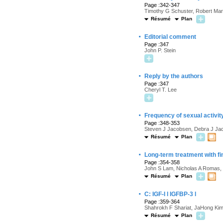
Page :342-347
Timothy G Schuster, Robert Marc
Résumé
Plan
·
Editorial comment
Page :347
John P. Stein
·
Reply by the authors
Page :347
Cheryl T. Lee
·
Frequency of sexual activity 
Page :348-353
Steven J Jacobsen, Debra J Jac
Résumé
Plan
·
Long-term treatment with fi
Page :354-358
John S Lam, Nicholas A Romas, 
Résumé
Plan
·
C: IGF-I l IGFBP-3 l
Page :359-364
Shahrokh F Shariat, JaHong Kim
Résumé
Plan