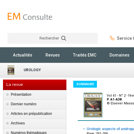
Rechercher
Service C
Rechercher
Actualités
Revues
Traités EMC
Domaines
UROLOGY
La revue
SOMMAIRE
Présentation
Vol 61 - N° 2 - fév
P. A1-A38
© Elsevier Mass
Dernier numéro
Articles en prépublication
Archives
·
Urologic aspects of androp
Numéros thématiques
Page :261-266