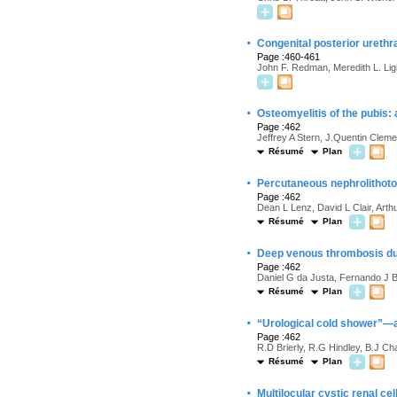
·
Congenital posterior urethra
Page :460-461
John F. Redman, Meredith L. Lig
·
Osteomyelitis of the pubis: 
Page :462
Jeffrey A Stern, J.Quentin Clem
Résumé
Plan
·
Percutaneous nephrolithoto
Page :462
Dean L Lenz, David L Clair, Art
Résumé
Plan
·
Deep venous thrombosis due 
Page :462
Daniel G da Justa, Fernando J B
Résumé
Plan
·
“Urological cold shower”—a 
Page :462
R.D Brierly, R.G Hindley, B.J C
Résumé
Plan
·
Multilocular cystic renal c