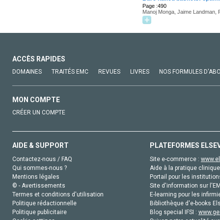
Page :490
Manoj Monga, Jaime Landman, 
ACCÈS RAPIDES
DOMAINES
TRAITÉS EMC
REVUES
LIVRES
NOS FORMULES D'AB
MON COMPTE
CRÉER UN COMPTE
AIDE & SUPPORT
PLATEFORMES ELSE
Contactez-nous / FAQ
Site e-commerce :
www.el
Qui sommes-nous ?
Aide à la pratique clinique
Mentions légales
Portail pour les institution
© - Avertissements
Site d'information sur l'E
Termes et conditions d'utilisation
E-learning pour les infirmi
Politique rédactionnelle
Bibliothèque d'e-books Els
Politique publicitaire
Blog special IFSI :
www.gen