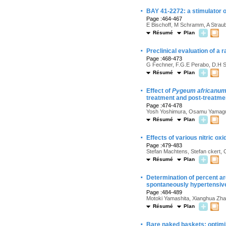
·
BAY 41-2272: a stimulator o
Page :464-467
E Bischoff, M Schramm, A Straub
Résumé
Plan
·
Preclinical evaluation of a 
Page :468-473
G Fechner, F.G.E Perabo, D.H Sch
Résumé
Plan
·
Effect of
Pygeum africanu
treatment and post-treatme
Page :474-478
Yosh Yoshimura, Osamu Yamaguch
Résumé
Plan
·
Effects of various nitric ox
Page :479-483
Stefan Machtens, Stefan ckert, C
Résumé
Plan
·
Determination of percent ar
spontaneously hypertensive
Page :484-489
Motoki Yamashita, Xianghua Zhan
Résumé
Plan
·
Bare naked baskets: optimi