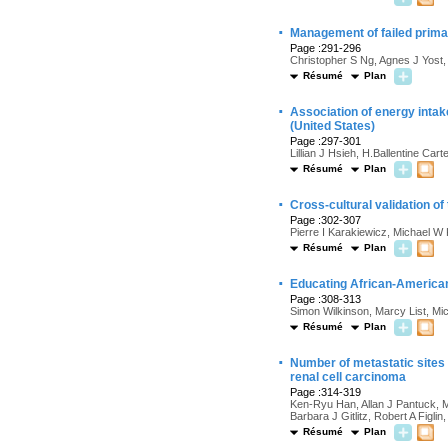
·
Management of failed primar
Page :291-296
Christopher S Ng, Agnes J Yost
Résumé
Plan
·
Association of energy intake
(United States)
Page :297-301
Lillian J Hsieh, H.Ballentine Car
Résumé
Plan
·
Cross-cultural validation o
Page :302-307
Pierre I Karakiewicz, Michael W 
Résumé
Plan
·
Educating African-America
Page :308-313
Simon Wilkinson, Marcy List, Mi
Résumé
Plan
·
Number of metastatic sites r
renal cell carcinoma
Page :314-319
Ken-Ryu Han, Allan J Pantuck, M
Barbara J Gitlitz, Robert A Figlin
Résumé
Plan