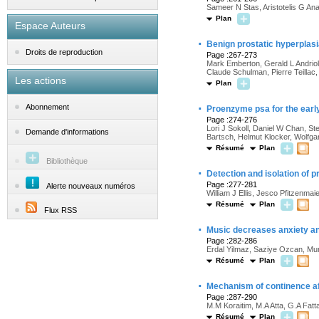
Sameer N Stas, Aristotelis G An
Plan
Espace Auteurs
·
Benign prostatic hyperplasi
Droits de reproduction
Page :267-273
Mark Emberton, Gerald L Andriol
Claude Schulman, Pierre Teillac,
Les actions
Plan
·
Abonnement
Proenzyme psa for the early 
Page :274-276
Lori J Sokoll, Daniel W Chan, S
Demande d'informations
Bartsch, Helmut Klocker, Wolfga
Résumé
Plan
Bibliothèque
·
Detection and isolation of 
Page :277-281
Alerte nouveaux numéros
William J Ellis, Jesco Pfitzenma
Résumé
Plan
Flux RSS
·
Music decreases anxiety an
Page :282-286
Erdal Yilmaz, Saziye Ozcan, Mur
Résumé
Plan
·
Mechanism of continence aft
Page :287-290
M.M Koraitim, M.A Atta, G.A Fatt
Résumé
Plan