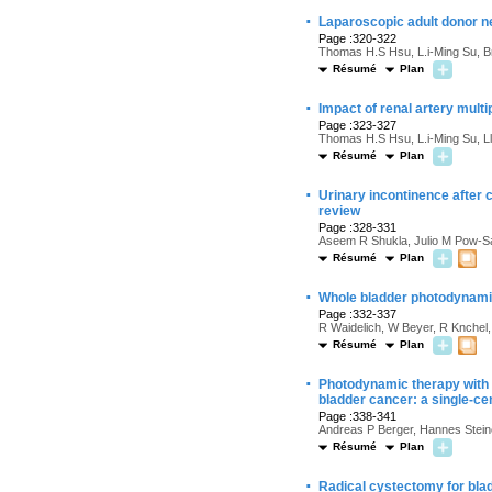
·
Laparoscopic adult donor ne
Page :320-322
Thomas H.S Hsu, L.i-Ming Su, B
Résumé
Plan
·
Impact of renal artery mult
Page :323-327
Thomas H.S Hsu, L.i-Ming Su, L
Résumé
Plan
·
Urinary incontinence after c
review
Page :328-331
Aseem R Shukla, Julio M Pow-Sa
Résumé
Plan
·
Whole bladder photodynamic 
Page :332-337
R Waidelich, W Beyer, R Knchel,
Résumé
Plan
·
Photodynamic therapy with in
bladder cancer: a single-ce
Page :338-341
Andreas P Berger, Hannes Steine
Résumé
Plan
·
Radical cystectomy for blad