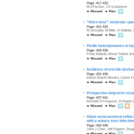
Page :417-420
M.A Fischer, J.E Grantmyre
Résumé
Plan
·
“Onco-tese”: testicular sp
Page :421-425
M Schrader, M Mller, N Sofikitis,
Résumé
Plan
·
Penile hemodynamics in hy
Page :426-430
P.Inar KadIolu, Ahmet Tefekli, B.
Résumé
Plan
·
Incidence of erectile dysfun
Page :431-436
Edson Duarte Moreira, Carlos Fe
Résumé
Plan
·
Prospective long-term resul
Page :437-441
Kenneth H Ferguson, R.Duane 
Résumé
Plan
·
Infant vesicoureteral reflu
with a urinary tract infectio
Page :442-446
John J Chen, Jeff Pugach, Doug
Résumé
Plan