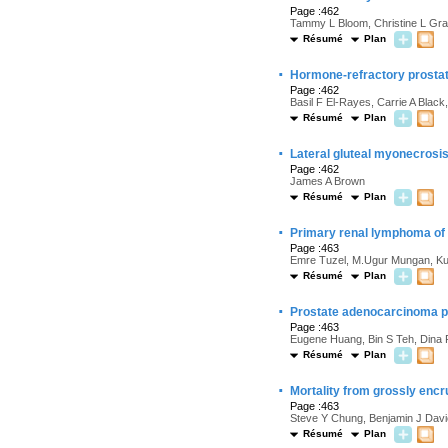
Page :462
Tammy L Bloom, Christine L Gray
Résumé
Plan
·
Hormone-refractory prostat
Page :462
Basil F El-Rayes, Carrie A Black
Résumé
Plan
·
Lateral gluteal myonecrosis 
Page :462
James A Brown
Résumé
Plan
·
Primary renal lymphoma of
Page :463
Emre Tuzel, M.Ugur Mungan, Kuts
Résumé
Plan
·
Prostate adenocarcinoma p
Page :463
Eugene Huang, Bin S Teh, Dina R
Résumé
Plan
·
Mortality from grossly encrus
Page :463
Steve Y Chung, Benjamin J Davi
Résumé
Plan