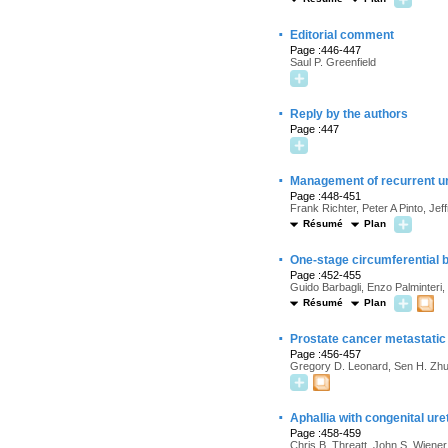
·
Editorial comment
Page :446-447
Saul P. Greenfield
·
Reply by the authors
Page :447
·
Management of recurrent ure
Page :448-451
Frank Richter, Peter A Pinto, Je
Résumé
Plan
·
One-stage circumferential b
Page :452-455
Guido Barbagli, Enzo Palminteri
Résumé
Plan
·
Prostate cancer metastatic 
Page :456-457
Gregory D. Leonard, Sen H. Zhu
·
Aphallia with congenital uret
Page :458-459
Chris B. Threatt, John S. Wiener