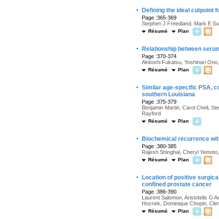
·
Defining the ideal cutpoint
Page :365-369
Stephen J Freedland, Mark E Sut
Résumé
Plan
·
Relationship between serum 
Page :370-374
Akitoshi Fukatsu, Yoshinari Ono
Résumé
Plan
·
Similar age-specific PSA, 
southern Louisiana
Page :375-379
Benjamin Martin, Carol Cheli, S
Rayford
Résumé
Plan
·
Biochemical recurrence wit
Page :380-385
Rajesh Shinghal, Cheryl Yemot
Résumé
Plan
·
Location of positive surgica
confined prostate cancer
Page :386-390
Laurent Salomon, Aristotelis G An
Hoznek, Dominique Chopin, Cle
Résumé
Plan