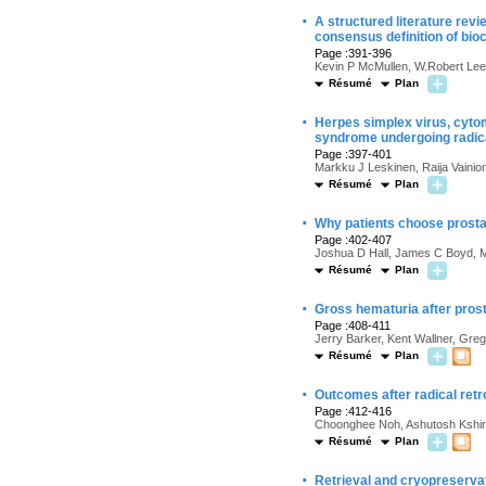
·
A structured literature rev
consensus definition of bio
Page :391-396
Kevin P McMullen, W.Robert Lee
Résumé
Plan
·
Herpes simplex virus, cytom
syndrome undergoing radica
Page :397-401
Markku J Leskinen, Raija Vainion
Résumé
Plan
·
Why patients choose prostat
Page :402-407
Joshua D Hall, James C Boyd, M
Résumé
Plan
·
Gross hematuria after pros
Page :408-411
Jerry Barker, Kent Wallner, Gre
Résumé
Plan
·
Outcomes after radical ret
Page :412-416
Choonghee Noh, Ashutosh Kshir
Résumé
Plan
·
Retrieval and cryopreserva