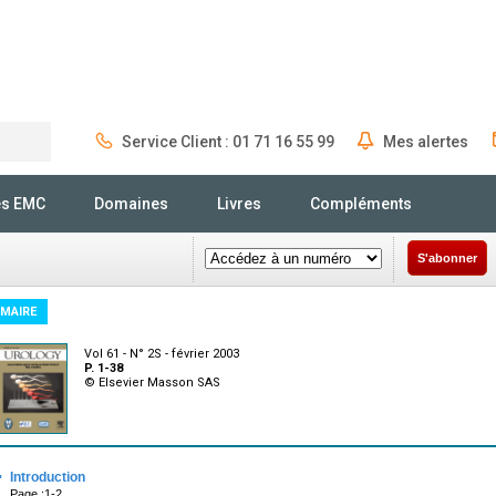
Service Client : 01 71 16 55 99
Mes alertes
Rechercher
és EMC
Domaines
Livres
Compléments
S'abonner
MAIRE
Vol 61 - N° 2S - février 2003
P. 1-38
© Elsevier Masson SAS
·
Introduction
Page :1-2