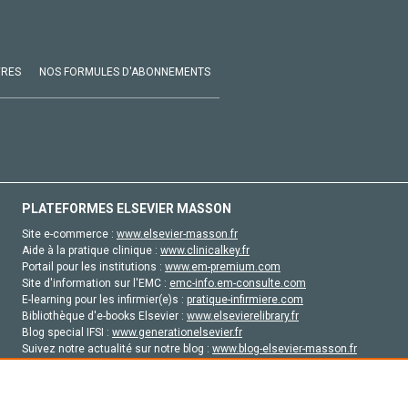
VRES
NOS FORMULES D'ABONNEMENTS
PLATEFORMES ELSEVIER MASSON
Site e-commerce :
www.elsevier-masson.fr
Aide à la pratique clinique :
www.clinicalkey.fr
Portail pour les institutions :
www.em-premium.com
Site d'information sur l'EMC :
emc-info.em-consulte.com
E-learning pour les infirmier(e)s :
pratique-infirmiere.com
Bibliothèque d'e-books Elsevier :
www.elsevierelibrary.fr
Blog special IFSI :
www.generationelsevier.fr
Suivez notre actualité sur notre blog :
www.blog-elsevier-masson.fr
Site d'emploi en santé :
emploisante.com