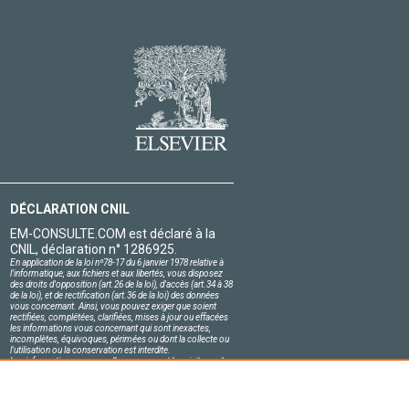
DÉCLARATION CNIL
EM-CONSULTE.COM est déclaré à la
CNIL, déclaration n° 1286925.
En application de la loi nº78-17 du 6 janvier 1978 relative à
l'informatique, aux fichiers et aux libertés, vous disposez
des droits d'opposition (art.26 de la loi), d'accès (art.34 à 38
de la loi), et de rectification (art.36 de la loi) des données
vous concernant. Ainsi, vous pouvez exiger que soient
rectifiées, complétées, clarifiées, mises à jour ou effacées
les informations vous concernant qui sont inexactes,
incomplètes, équivoques, périmées ou dont la collecte ou
l'utilisation ou la conservation est interdite.
Les informations personnelles concernant les visiteurs de
notre site, y compris leur identité, sont confidentielles.
Le responsable du site s'engage sur l'honneur à respecter
les conditions légales de confidentialité applicables en
France et à ne pas divulguer ces informations à des tiers.