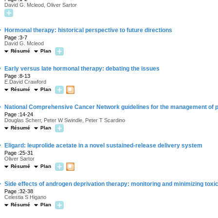
David G. Mcleod, Oliver Sartor
·
Hormonal therapy: historical perspective to future directions
Page :3-7
David G. Mcleod
Résumé
Plan
·
Early versus late hormonal therapy: debating the issues
Page :8-13
E.David Crawford
Résumé
Plan
·
National Comprehensive Cancer Network guidelines for the management of p
Page :14-24
Douglas Scherr, Peter W Swindle, Peter T Scardino
Résumé
Plan
·
Eligard: leuprolide acetate in a novel sustained-release delivery system
Page :25-31
Oliver Sartor
Résumé
Plan
·
Side effects of androgen deprivation therapy: monitoring and minimizing toxic
Page :32-38
Celestia S Higano
Résumé
Plan