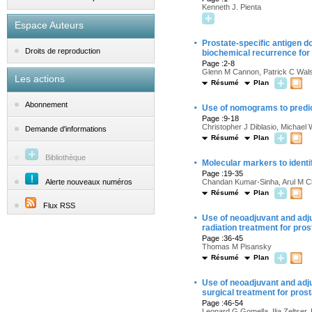
Kenneth J. Pienta
Espace Auteurs
·
Prostate-specific antigen do
Droits de reproduction
biochemical recurrence for
Page :2-8
Glenn M Cannon, Patrick C Wals
Les actions
Résumé
Plan
·
Abonnement
Use of nomograms to predict
Page :9-18
Christopher J Diblasio, Michael 
Demande d'informations
Résumé
Plan
Bibliothèque
·
Molecular markers to identif
Page :19-35
Alerte nouveaux numéros
Chandan Kumar-Sinha, Arul M C
Résumé
Plan
Flux RSS
·
Use of neoadjuvant and adju
radiation treatment for pro
Page :36-45
Thomas M Pisansky
Résumé
Plan
·
Use of neoadjuvant and adju
surgical treatment for pros
Page :46-54
Leonard G Gomella, Ilia Zeltser, 