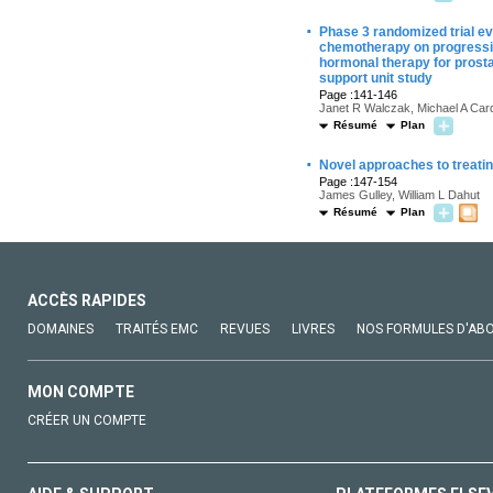
·
Phase 3 randomized trial e
chemotherapy on progression
hormonal therapy for prosta
support unit study
Page :141-146
Janet R Walczak, Michael A Car
Résumé
Plan
·
Novel approaches to treati
Page :147-154
James Gulley, William L Dahut
Résumé
Plan
ACCÈS RAPIDES
DOMAINES
TRAITÉS EMC
REVUES
LIVRES
NOS FORMULES D'AB
MON COMPTE
CRÉER UN COMPTE