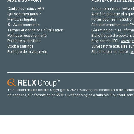
AIDE & SUPPORT
PLATEFORMES ELSE
Contactez-nous / FAQ
Site e-commerce :
www.el
Qui sommes-nous ?
Aide à la pratique clinique
Mentions légales
Portail pour les institution
© - Avertissements
Site d'information sur l'E
Termes et conditions d'utilisation
E-learning pour les infirmi
Politique rédactionnelle
Bibliothèque d'e-books Els
Politique publicitaire
Blog special IFSI :
www.gen
Cookie settings
Suivez notre actualité sur
Politique de la vie privée
Site d'emploi en santé :
e
Tout le contenu de ce site: Copyright © 2026 Elsevier, ses concédants de licence e
de données, a la formation en IA et aux technologies similaires. Pour tout con