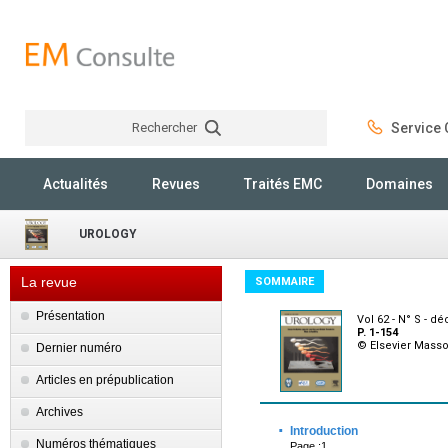
Rechercher
Service C
Rechercher
Actualités
Revues
Traités EMC
Domaines
UROLOGY
La revue
SOMMAIRE
Présentation
Vol 62 - N° S - 
P. 1-154
© Elsevier Mass
Dernier numéro
Articles en prépublication
Archives
·
Introduction
Numéros thématiques
Page :1