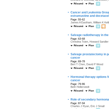
Résumé
Plan
·
Cancer and Leukemia Group
estramustine and docetaxel 
Page :55-62
James A Eastham, William K Kell
Résumé
Plan
·
Salvage radiotherapy in the
Page :63-68
Christina Tsien, Howard Sandler
Résumé
Plan
·
Salvage prostatectomy in pa
cancer
Page :69-78
Bert T Chen, David P Wood
Résumé
Plan
·
Hormonal therapy options for
cancer
Page :79-86
Beth Hellerstedt
Résumé
Plan
·
Role of secondary hormonal
Page :87-94
Charles J Ryan, Eric J Small