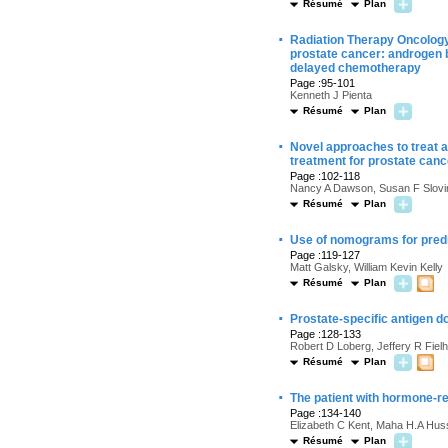
Résumé
Plan
·
Radiation Therapy Oncology
prostate cancer: androgen 
delayed chemotherapy
Page :95-101
Kenneth J Pienta
Résumé
Plan
·
Novel approaches to treat a
treatment for prostate canc
Page :102-118
Nancy A Dawson, Susan F Slovi
Résumé
Plan
·
Use of nomograms for predic
Page :119-127
Matt Galsky, William Kevin Kelly
Résumé
Plan
·
Prostate-specific antigen d
Page :128-133
Robert D Loberg, Jeffery R Fielh
Résumé
Plan
·
The patient with hormone-re
Page :134-140
Elizabeth C Kent, Maha H.A Hus
Résumé
Plan