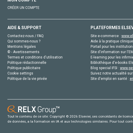
MON COMPTE
CRÉER UN COMPTE
AIDE & SUPPORT
PLATEFORMES ELSE
Contactez-nous / FAQ
Site e-commerce :
www.el
Qui sommes-nous ?
Aide à la pratique clinique
Mentions légales
Portail pour les institution
© - Avertissements
Site d'information sur l'E
Termes et conditions d'utilisation
E-learning pour les infirmi
Politique rédactionnelle
Bibliothèque d'e-books Els
Politique publicitaire
Blog special IFSI :
www.gen
Cookie settings
Suivez notre actualité sur
Politique de la vie privée
Site d'emploi en santé :
e
Tout le contenu de ce site: Copyright © 2026 Elsevier, ses concédants de licence e
de données, a la formation en IA et aux technologies similaires. Pour tout con