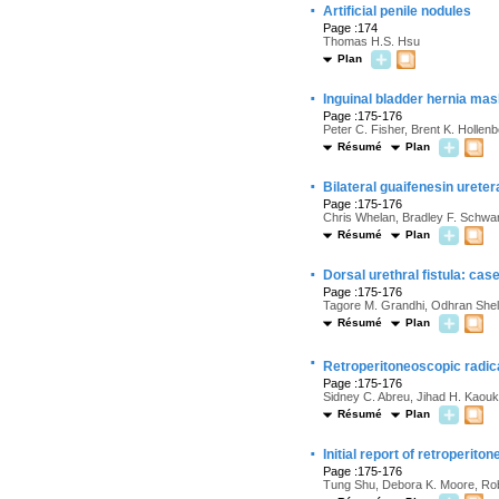
·
Artificial penile nodules
Page :174
Thomas H.S. Hsu
Plan
·
Inguinal bladder hernia ma
Page :175-176
Peter C. Fisher, Brent K. Hollen
Résumé
Plan
·
Bilateral guaifenesin uretera
Page :175-176
Chris Whelan, Bradley F. Schwa
Résumé
Plan
·
Dorsal urethral fistula: case
Page :175-176
Tagore M. Grandhi, Odhran Shel
Résumé
Plan
·
Retroperitoneoscopic radic
Page :175-176
Sidney C. Abreu, Jihad H. Kaouk, 
Résumé
Plan
·
Initial report of retroperito
Page :175-176
Tung Shu, Debora K. Moore, Ro