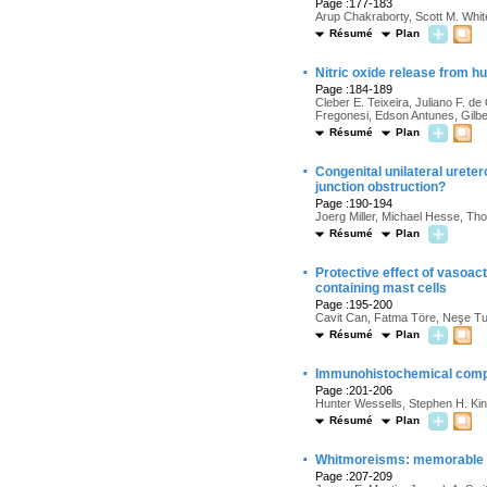
Page :177-183
Arup Chakraborty, Scott M. White
Résumé
Plan
·
Nitric oxide release from 
Page :184-189
Cleber E. Teixeira, Juliano F. d
Fregonesi, Edson Antunes, Gilb
Résumé
Plan
·
Congenital unilateral ureter
junction obstruction?
Page :190-194
Joerg Miller, Michael Hesse, Th
Résumé
Plan
·
Protective effect of vasoact
containing mast cells
Page :195-200
Cavit Can, Fatma Töre, Neşe Tun
Résumé
Plan
·
Immunohistochemical compar
Page :201-206
Hunter Wessells, Stephen H. Ki
Résumé
Plan
·
Whitmoreisms: memorable qu
Page :207-209