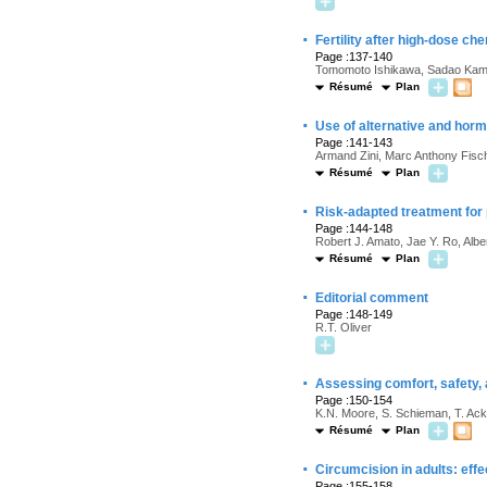
·
Fertility after high-dose ch
Page :137-140
Tomomoto Ishikawa, Sadao Kam
Résumé
Plan
·
Use of alternative and hormo
Page :141-143
Armand Zini, Marc Anthony Fisch
Résumé
Plan
·
Risk-adapted treatment for 
Page :144-148
Robert J. Amato, Jae Y. Ro, Alb
Résumé
Plan
·
Editorial comment
Page :148-149
R.T. Oliver
·
Assessing comfort, safety,
Page :150-154
K.N. Moore, S. Schieman, T. Ack
Résumé
Plan
·
Circumcision in adults: effe
Page :155-158