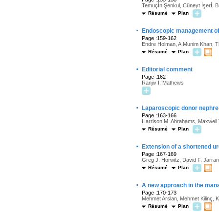
Temuçİn Şenkul, Cüneyt İşerİ,
Résumé
Plan
·
Endoscopic management of pe
Page :159-162
Endre Holman, A.Munim Khan, Ti
Résumé
Plan
·
Editorial comment
Page :162
Ranjiv I. Mathews
·
Laparoscopic donor nephrec
Page :163-166
Harrison M. Abrahams, Maxwell V.
Résumé
Plan
·
Extension of a shortened ur
Page :167-169
Greg J. Horwitz, David F. Jarrar
Résumé
Plan
·
A new approach in the manag
Page :170-173
Mehmet Arslan, Mehmet Kilinç, K
Résumé
Plan