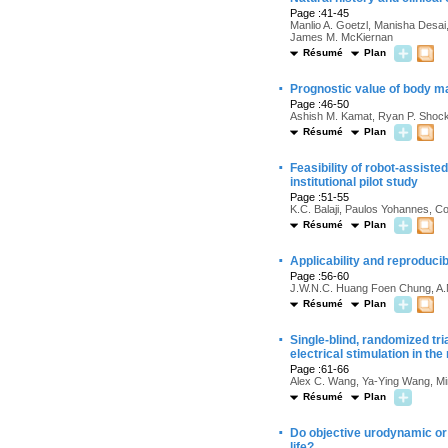
Page :41-45
Manlio A. Goetzl, Manisha Desai
James M. McKiernan
Résumé
Plan
·
Prognostic value of body ma
Page :46-50
Ashish M. Kamat, Ryan P. Shock,
Résumé
Plan
·
Feasibility of robot-assisted
institutional pilot study
Page :51-55
K.C. Balaji, Paulos Yohannes, C
Résumé
Plan
·
Applicability and reproduci
Page :56-60
J.W.N.C. Huang Foen Chung, A.M.
Résumé
Plan
·
Single-blind, randomized tri
electrical stimulation in t
Page :61-66
Alex C. Wang, Ya-Ying Wang, M
Résumé
Plan
·
Do objective urodynamic or c
life?