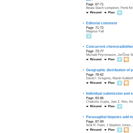
Page :67-71
Beata Stach-Lempinen, Pertti Ki
Résumé
Plan
·
Editorial comment
Page :71-72
Magnus Fall
·
Concurrent chemoradiotherapy
Page :73-77
Michaël Peyromaure, JerÔme Sla
Résumé
Plan
·
Geographic distribution of 
Page :78-82
David I. Gregorio, Martin Kulldo
Résumé
Plan
·
Individual submission and e
Page :83-86
Chakshu Gupta, Jian Z. Ren, Ki
Résumé
Plan
·
Parasagittal biopsies add m
Page :87-89
Amit R. Patel, J.Stephen Jones,
Résumé
Plan