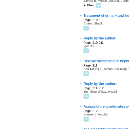
James E. Montie, Joseph A. Smi
Plan
·
Treatment of urinary and fe
Page :210
Ahmed Shafik
·
Reply by the author
Page :210-211
Igor But
·
Retroperitoneoscopic nephr
Page :211
Shu-Keung Li, Simon See-Ming H
·
Reply by the authors
Page :211-212
Yoshihiko Wakabayashi
·
Acupuncture ameliorates sy
Page :212
Stanley J. Antolak