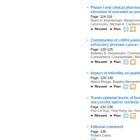
·
Phase I and clinical pharmac
elevation of estradiol as p
Page :114-119
Mario A. Eisenberger, Menachem L
Lieskovsky, Michael A. Carducc
Résumé
Plan
·
Combination of LHRH analo
refractory prostate cancer:
Page :120-125
Meletios A. Dimopoulos, Christos
Constantinos Constantinidis, Mich
Résumé
Plan
·
Impact of infertility on qual
Page :126-130
Manoj Monga, Bogdan Alexandres
Résumé
Plan
·
Transcriptional levels of f
successful sperm retrieval
Page :131-136
Pao-Lin Kuo, Ying-Hung Lin, Ye
Résumé
Plan
·
Editorial comment
Page :136
Robert Oates