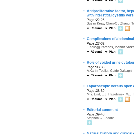
Résumé
Plan
·
Antiproliferative factor, he
with interstitial cystitis v
Page :22-26
Susan Keay, Chen-Ou Zhang, Toby
Résumé
Plan
·
Complications of abdominal 
Page :27-32
J.Kellogg Parsons, Ioannis Varka
Résumé
Plan
·
Role of voided urine cytolo
Page :33-35
A.Karim Touijer, Guido Dalbagni
Résumé
Plan
·
Laparoscopic versus open d
Page :36-39
M.Y. Lind, E.J. Hazebroek, W.J.
Résumé
Plan
·
Editorial comment
Page :39-40
Stephen C. Jacobs
·
Natural history and clinica