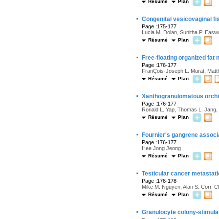
Résumé
Plan
·
Congenital vesicovaginal fi
Page :175-177
Lucia M. Dolan, Sunitha P. Easwa
Résumé
Plan
·
Free-floating organized fat
Page :176-177
FranÇois-Joseph L. Murat, Mat
Résumé
Plan
·
Xanthogranulomatous orchi
Page :176-177
Ronald L. Yap, Thomas L. Jang, 
Résumé
Plan
·
Fournier's gangrene associ
Page :176-177
Hee Jong Jeong
Résumé
Plan
·
Testicular cancer metastati
Page :176-178
Mike M. Nguyen, Alan S. Corr, C
Résumé
Plan
·
Granulocyte colony-stimulat