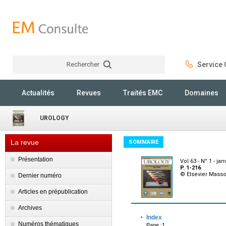
Rechercher
Service C
Rechercher
Actualités
Revues
Traités EMC
Domaines
UROLOGY
La revue
SOMMAIRE
Présentation
Vol 63 - N° 1 - jan
P. 1-216
© Elsevier Mass
Dernier numéro
Articles en prépublication
Archives
·
Index
Numéros thématiques
Page :1