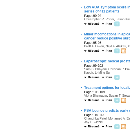
·
Low AUA symptom score inde
series of 411 patients
Page :90-94
Christopher R. Porter, Jason Ki
Résumé
Plan
·
Minor modifications in apica
cancer reduce positive sur
Page :95-98
Brett A. Laven, Nejd F. Alsikafi,
Résumé
Plan
·
Laparoscopic radical prosta
Page :99-102
Sam B. Bhayani, Christian P. Pa
Kaouk, Li-Ming Su
Résumé
Plan
·
Treatment options for locali
Page :103-109
Vibha Bhatnagar, Susan T. Stewa
Résumé
Plan
·
PSA bounce predicts early 
Page :110-113
Chandrika Patel, Mohamed A. Els
Jay P. Ciezki
Résumé
Plan