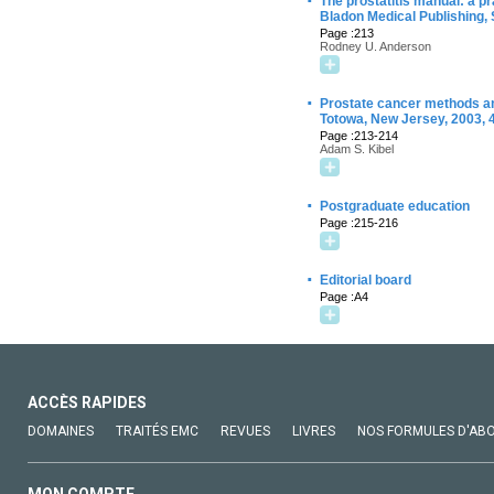
·
The prostatitis manual: a pr
Bladon Medical Publishing, 
Page :213
Rodney U. Anderson
·
Prostate cancer methods and
Totowa, New Jersey, 2003, 
Page :213-214
Adam S. Kibel
·
Postgraduate education
Page :215-216
·
Editorial board
Page :A4
ACCÈS RAPIDES
DOMAINES
TRAITÉS EMC
REVUES
LIVRES
NOS FORMULES D'AB