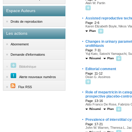
Alan W. Partin
Espace Auteurs
·
Assisted reproductive techn
Droits de reproduction
Page :2-6
Karen Elizabeth Boyle, Nikos Vl
Plan
Les actions
·
Changes in urinary paramet
Abonnement
urolithiasis
Page :7-11
Yuji Kato, Satoshi Yamaguchi, 
Demande d'informations
Résumé
Plan
Bibliothèque
·
Editorial comment
Page :11-12
Alerte nouveaux numéros
Dean G. Assimos
Flux RSS
·
Role of mepartricin in categ
prospective placebo-controll
Page :13-16
Aldo Franco De Rose, Fabrizio G
Résumé
Plan
·
Prevalence of interstitial cys
Page :17-21
John W. Warren, Theresa L. Jac