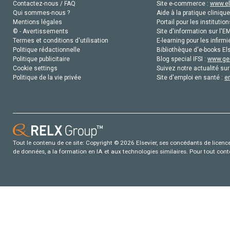
Contactez-nous / FAQ
Site e-commerce :
www.el
Qui sommes-nous ?
Aide à la pratique clinique
Mentions légales
Portail pour les institution
© - Avertissements
Site d'information sur l'E
Termes et conditions d'utilisation
E-learning pour les infirmi
Politique rédactionnelle
Bibliothèque d'e-books Els
Politique publicitaire
Blog special IFSI :
www.gen
Cookie settings
Suivez notre actualité sur
Politique de la vie privée
Site d'emploi en santé :
e
Tout le contenu de ce site: Copyright © 2026 Elsevier, ses concédants de licence e
de données, a la formation en IA et aux technologies similaires. Pour tout con