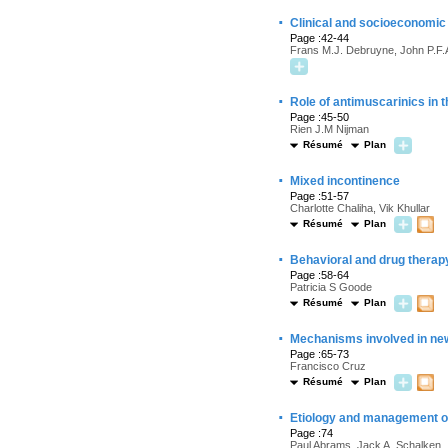
·
Clinical and socioeconomic
Page :42-44
Frans M.J. Debruyne, John P.F
·
Role of antimuscarinics in 
Page :45-50
Rien J.M Nijman
Résumé
Plan
·
Mixed incontinence
Page :51-57
Charlotte Chaliha, Vik Khullar
Résumé
Plan
·
Behavioral and drug therapy
Page :58-64
Patricia S Goode
Résumé
Plan
·
Mechanisms involved in new
Page :65-73
Francisco Cruz
Résumé
Plan
·
Etiology and management o
Page :74
Paul Abrams, Jack A. Schalken