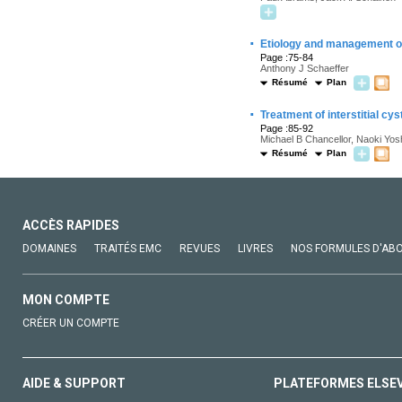
·
Etiology and management of
Page :75-84
Anthony J Schaeffer
Résumé
Plan
·
Treatment of interstitial cyst
Page :85-92
Michael B Chancellor, Naoki Yo
Résumé
Plan
ACCÈS RAPIDES
DOMAINES
TRAITÉS EMC
REVUES
LIVRES
NOS FORMULES D'AB
MON COMPTE
CRÉER UN COMPTE
AIDE & SUPPORT
PLATEFORMES ELSE