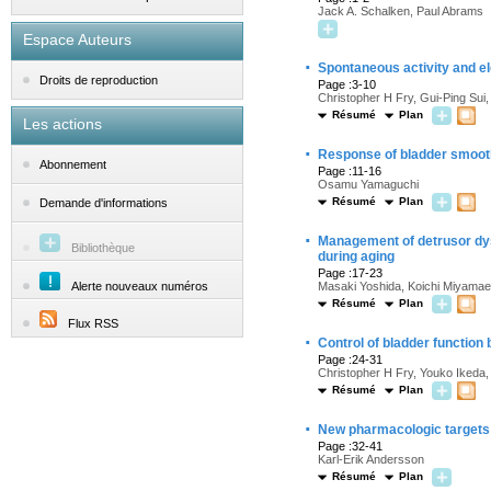
Jack A. Schalken, Paul Abrams
Espace Auteurs
·
Spontaneous activity and el
Droits de reproduction
Page :3-10
Christopher H Fry, Gui-Ping Su
Résumé
Plan
Les actions
·
Response of bladder smooth
Abonnement
Page :11-16
Osamu Yamaguchi
Résumé
Plan
Demande d'informations
·
Management of detrusor dysf
Bibliothèque
during aging
Page :17-23
Alerte nouveaux numéros
Masaki Yoshida, Koichi Miyamae,
Résumé
Plan
Flux RSS
·
Control of bladder function
Page :24-31
Christopher H Fry, Youko Ikeda
Résumé
Plan
·
New pharmacologic targets f
Page :32-41
Karl-Erik Andersson
Résumé
Plan