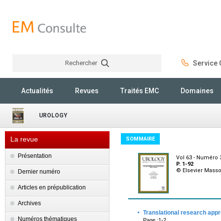
Rechercher
Service C
Rechercher
Actualités
Revues
Traités EMC
Domaines
UROLOGY
La revue
SOMMAIRE
Présentation
Vol 63 - Numéro 
P. 1-92
© Elsevier Mass
Dernier numéro
Articles en prépublication
Archives
·
Translational research appr
Numéros thématiques
Page :1-2