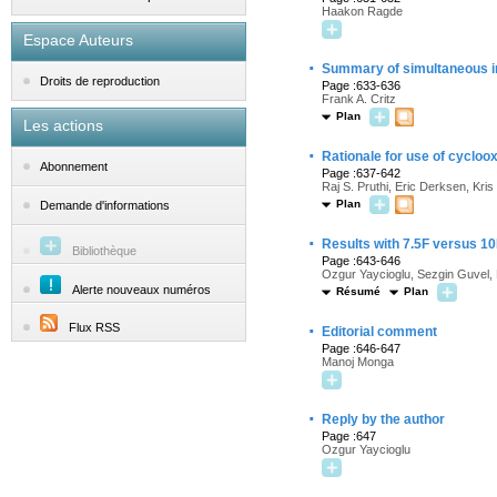
Haakon Ragde
Espace Auteurs
·
Summary of simultaneous ir
Droits de reproduction
Page :633-636
Frank A. Critz
Plan
Les actions
·
Rationale for use of cycloo
Abonnement
Page :637-642
Raj S. Pruthi, Eric Derksen, Kri
Plan
Demande d'informations
·
Results with 7.5F versus 10F
Bibliothèque
Page :643-646
Ozgur Yaycioglu, Sezgin Guvel, 
Alerte nouveaux numéros
Résumé
Plan
·
Flux RSS
Editorial comment
Page :646-647
Manoj Monga
·
Reply by the author
Page :647
Ozgur Yaycioglu