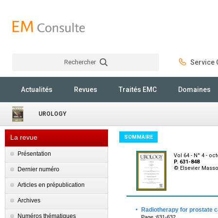
Rechercher
Service C
Rechercher
Actualités
Revues
Traités EMC
Domaines
UROLOGY
La revue
SOMMAIRE
Présentation
Vol 64 - N° 4 - oc
P. 631-848
© Elsevier Mass
Dernier numéro
Articles en prépublication
Archives
·
Radiotherapy for prostate 
Numéros thématiques
Page :631-632