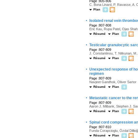
Page :805-806
C. Bona Linard, P. Ravasse, A. 
Plan
·
Isolated renal vein thrombo
Page :807-808
Eric Kau, Rupa Patel, Ojas Shah
Résumé
Plan
·
Testicular granulocytic sar
Page :807-809
J. Constantinou, T. Nitkunan, M.
Résumé
Plan
·
Unexpected response of hor
regimen
Page :807-809
Navjeet Gandhok, Oliver Sartor
Résumé
Plan
·
Metastatic cancer to the r
Page :807-809
Aaron J. Milbank, Stephen J. Sa
Résumé
Plan
·
Spinal cord compression an
Page :807-810
Funda Corapcioglu, Özdal Dillioğ
Résumé
Plan