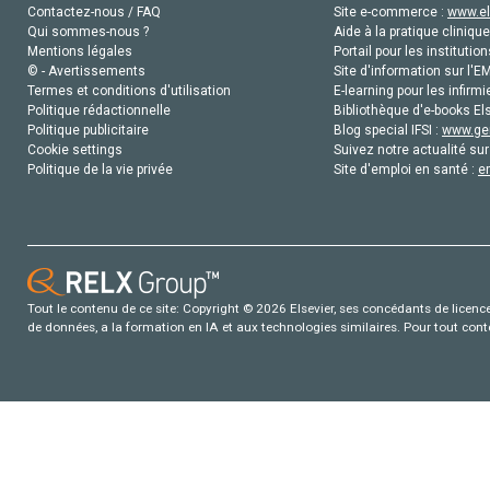
Contactez-nous / FAQ
Site e-commerce :
www.el
Qui sommes-nous ?
Aide à la pratique clinique
Mentions légales
Portail pour les institution
© - Avertissements
Site d'information sur l'E
Termes et conditions d'utilisation
E-learning pour les infirmi
Politique rédactionnelle
Bibliothèque d'e-books Els
Politique publicitaire
Blog special IFSI :
www.gen
Cookie settings
Suivez notre actualité sur
Politique de la vie privée
Site d'emploi en santé :
e
Tout le contenu de ce site: Copyright © 2026 Elsevier, ses concédants de licence e
de données, a la formation en IA et aux technologies similaires. Pour tout con