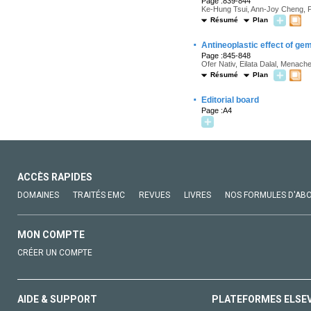
Page :839-844
Ke-Hung Tsui, Ann-Joy Cheng, P
Résumé
Plan
·
Antineoplastic effect of ge
Page :845-848
Ofer Nativ, Eilata Dalal, Mena
Résumé
Plan
·
Editorial board
Page :A4
ACCÈS RAPIDES
DOMAINES
TRAITÉS EMC
REVUES
LIVRES
NOS FORMULES D'AB
MON COMPTE
CRÉER UN COMPTE
AIDE & SUPPORT
PLATEFORMES ELSE