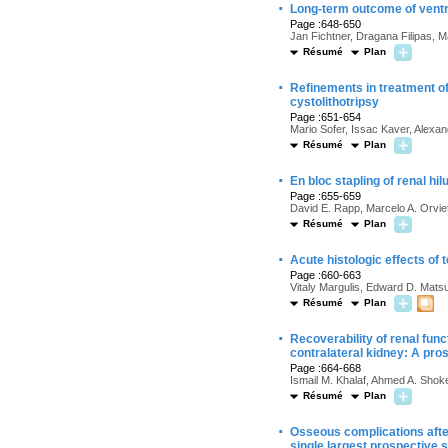
·
Long-term outcome of ventra
Page :648-650
Jan Fichtner, Dragana Filipas, M
Résumé
Plan
·
Refinements in treatment of
cystolithotripsy
Page :651-654
Mario Sofer, Issac Kaver, Alexa
Résumé
Plan
·
En bloc stapling of renal 
Page :655-659
David E. Rapp, Marcelo A. Orviet
Résumé
Plan
·
Acute histologic effects of
Page :660-663
Vitaly Margulis, Edward D. Matsu
Résumé
Plan
·
Recoverability of renal func
contralateral kidney: A pro
Page :664-668
Ismail M. Khalaf, Ahmed A. Shok
Résumé
Plan
·
Osseous complications after
single largest prospective s