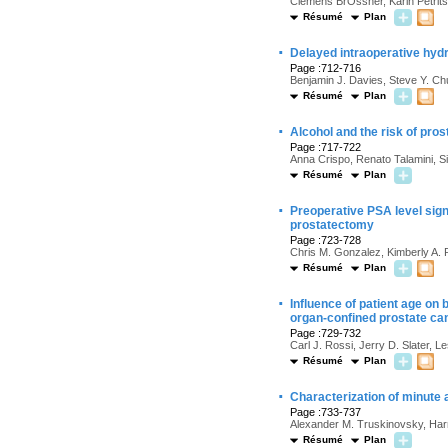
Clemens BrÖssner, Karin Petrits
Résumé
Plan
·
Delayed intraoperative hydr
Page :712-716
Benjamin J. Davies, Steve Y. Ch
Résumé
Plan
·
Alcohol and the risk of pro
Page :717-722
Anna Crispo, Renato Talamini, Sil
Résumé
Plan
·
Preoperative PSA level signi
prostatectomy
Page :723-728
Chris M. Gonzalez, Kimberly A. R
Résumé
Plan
·
Influence of patient age on
organ-confined prostate ca
Page :729-732
Carl J. Rossi, Jerry D. Slater,
Résumé
Plan
·
Characterization of minute
Page :733-737
Alexander M. Truskinovsky, Harr
Résumé
Plan