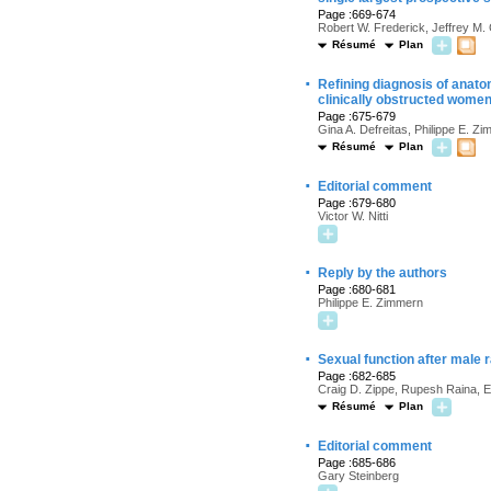
Page :669-674
Robert W. Frederick, Jeffrey M.
Résumé
Plan
·
Refining diagnosis of anato
clinically obstructed women
Page :675-679
Gina A. Defreitas, Philippe E. 
Résumé
Plan
·
Editorial comment
Page :679-680
Victor W. Nitti
·
Reply by the authors
Page :680-681
Philippe E. Zimmern
·
Sexual function after male 
Page :682-685
Craig D. Zippe, Rupesh Raina, E
Résumé
Plan
·
Editorial comment
Page :685-686
Gary Steinberg