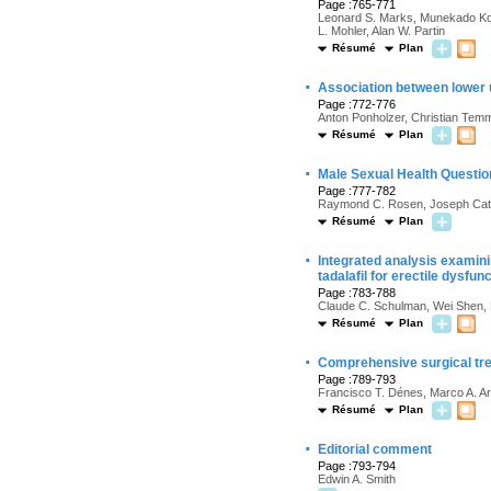
Page :765-771
Leonard S. Marks, Munekado Koji
L. Mohler, Alan W. Partin
Résumé
Plan
·
Association between lower 
Page :772-776
Anton Ponholzer, Christian Tem
Résumé
Plan
·
Male Sexual Health Questio
Page :777-782
Raymond C. Rosen, Joseph Catani
Résumé
Plan
·
Integrated analysis examin
tadalafil for erectile dysfun
Page :783-788
Claude C. Schulman, Wei Shen, 
Résumé
Plan
·
Comprehensive surgical tre
Page :789-793
Francisco T. Dénes, Marco A. Ara
Résumé
Plan
·
Editorial comment
Page :793-794
Edwin A. Smith