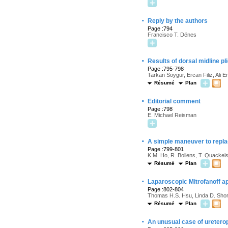
·
Reply by the authors
Page :794
Francisco T. Dénes
·
Results of dorsal midline pl
Page :795-798
Tarkan Soygur, Ercan Filiz, Ali E
Résumé
Plan
·
Editorial comment
Page :798
E. Michael Reisman
·
A simple maneuver to repla
Page :799-801
K.M. Ho, R. Bollens, T. Quacke
Résumé
Plan
·
Laparoscopic Mitrofanoff 
Page :802-804
Thomas H.S. Hsu, Linda D. Short
Résumé
Plan
·
An unusual case of ureterop