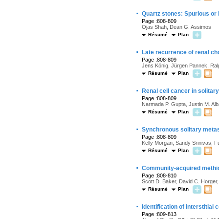
·
Quartz stones: Spurious or 
Page :808-809
Ojas Shah, Dean G. Assimos
Résumé
Plan
·
Late recurrence of renal ch
Page :808-809
Jens König, Jürgen Pannek, Ral
Résumé
Plan
·
Renal cell cancer in solita
Page :808-809
Narmada P. Gupta, Justin M. Al
Résumé
Plan
·
Synchronous solitary metasta
Page :808-809
Kelly Morgan, Sandy Srinivas, F
Résumé
Plan
·
Community-acquired methici
Page :808-810
Scott D. Baker, David C. Horge
Résumé
Plan
·
Identification of interstiti
Page :809-813