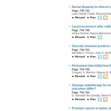
·
Racial disparity in clinica
Page :738-743
Lata Chandi Thatai, Mousumi Ba
Résumé
Plan
·
Local recurrence after radi
Page :744-748
Ichiya Honma, Naoya Masumori, E
Résumé
Plan
·
Vascular invasion predicts r
Page :749-753
Michelle K. Ferrari, John E. M
c
N
Résumé
Plan
·
Permanent interstitial brac
Page :754-759
Gregory S. Merrick, Wayne M. Bu
Résumé
Plan
·
Salvage radiotherapy for me
outcomes differ?
Page :760-764
O. Kenneth M
ac
Donald, Steven E
Résumé
Plan
·
Prostate cancer in native J