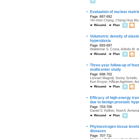
·
Evaluation of nuclear matrix
Page :687-692
Yih-Hsin Chang, Cheng-Hua Wu,
Résumé
Plan
·
Volumetric density of elastic
hyperplasia
Page :693-697
Waldemar S. Costa, Arlindo M. d
Résumé
Plan
·
Three-year follow-up of fe
multicenter study
Page :698-702
Lennart Wagrell, Sonny Schelin
Kurt Kroyer, HÅkan Ageheim, An
Résumé
Plan
·
Efficacy of high-energy tra
due to benign prostatic hyp
Page :703-706
Daniel S. Kellner, Noel A. Arme
Résumé
Plan
·
Phytoestrogen tissue levels
diseases
Page :707-711