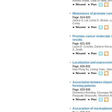
Ahmed Shafik, Olfat El-Sibai, Ali 
Résumé
Plan
·
Metastases of prostate can
Page :814-820
Janice S. Lai, Lisha G. Brown, L
Corey
Résumé
Plan
·
Prostate cancer molecular 
results
Page :821-825
Laura E. Crocitto, Darlynn Korn
S. Smith
Résumé
Plan
·
Localization and expressio
Page :826-832
Hao-Peng Xu, Liming Yuan, Jido
Résumé
Plan
·
Association between vitamin
forming patients
Page :833-838
Domenico Rendina, Giuseppe Mos
Pasquale Strazzullo, Vincenzo N
Résumé
Plan
·
Association of nucleophosm