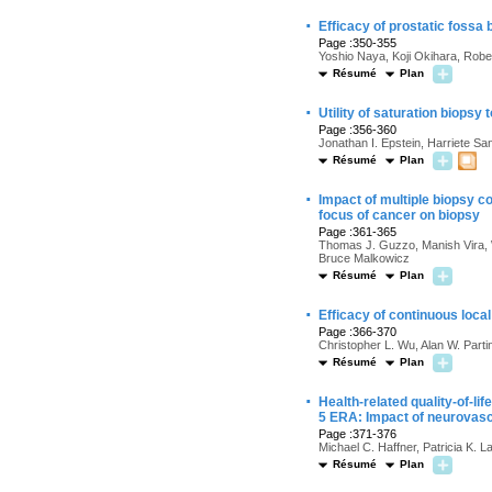
·
Efficacy of prostatic fossa 
Page :350-355
Yoshio Naya, Koji Okihara, Robe
Résumé
Plan
·
Utility of saturation biopsy
Page :356-360
Jonathan I. Epstein, Harriete San
Résumé
Plan
·
Impact of multiple biopsy c
focus of cancer on biopsy
Page :361-365
Thomas J. Guzzo, Manish Vira, W
Bruce Malkowicz
Résumé
Plan
·
Efficacy of continuous local
Page :366-370
Christopher L. Wu, Alan W. Parti
Résumé
Plan
·
Health-related quality-of-l
5 ERA: Impact of neurovasc
Page :371-376
Michael C. Haffner, Patricia K. L
Résumé
Plan