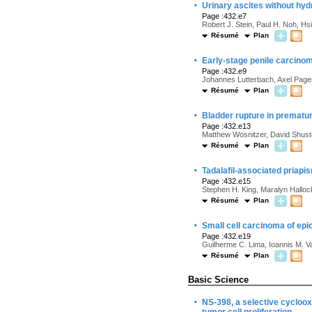
·
Urinary ascites without hyd
Page :432.e7
Robert J. Stein, Paul H. Noh, H
Résumé
Plan
·
Early-stage penile carcinom
Page :432.e9
Johannes Lutterbach, Axel Page
Résumé
Plan
·
Bladder rupture in prematur
Page :432.e13
Matthew Wosnitzer, David Shus
Résumé
Plan
·
Tadalafil-associated priapi
Page :432.e15
Stephen H. King, Maralyn Halloc
Résumé
Plan
·
Small cell carcinoma of epi
Page :432.e19
Guilherme C. Lima, Ioannis M. V
Résumé
Plan
Basic Science
·
NS-398, a selective cycloox