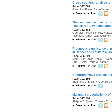
·
Cross-sectional analysis of
Page :377-381
Georgina Finney, Anne-Maree Hayn
Résumé
Plan
·
The combination of estramus
feasibility study conducted
Page :382-385
Georgios Fotios Samelis, Haral
Kiamouris, Oneynadum Adimchi, 
Résumé
Plan
·
Prognostic significance of 
in Cancer and Leukemia Gr
Page :386-391
Mary-Ellen Taplin, Daniel J. Geo
Eric J. Small, Philip W. Kantoff
Résumé
Plan
·
Comprehensive urodynamics 
Page :392-396
Stephanie J. Kielb, J. Quentin 
Résumé
Plan
·
Malignant mesothelioma of t
Page :397-401
Philippe E. Spiess, Tomasz Tuz
Résumé
Plan