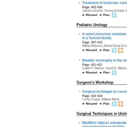
·
Treatment of testicular canc
Page :402-406
Jakob Lackner, Georg Schatzl, A
Résumé
Plan
Pediatric Urology
·
A novel missense mutation 
in a Turkish family
Page :407-410
Mithat Bahceci, Ahmet Resit Ers
Résumé
Plan
·
Bladder exstrophy in the n
Page :411-415
Caleb P. Nelson, David A. Bloom
Résumé
Plan
Surgeon's Workshop
·
Surgical technique to correc
Page :416-418
Curtis Crane, William Bihrle
Résumé
Plan
Surgical Techniques in Urol
·
Modified clipless antegrade
sexual function evaluation