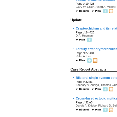
Page :419-423
Gary W. Chien, Albert A. Mikhail,
Résumé
Plan
Update
·
Cryptorchidism and its relat
Page :424-426
D.A. Husmann
Plan
·
Fertility after cryptorchid
Page :427-431
Peter A. Lee
Plan
Case Report Abstracts
·
Bilateral single system ecto
Page :432.e1
Zachary V. Zuniga, Thomas Guz
Résumé
Plan
·
Cross-fused ectopic multicy
Page :432.e3
Darcie A. Kiddoo, Richard D. Bel
Résumé
Plan