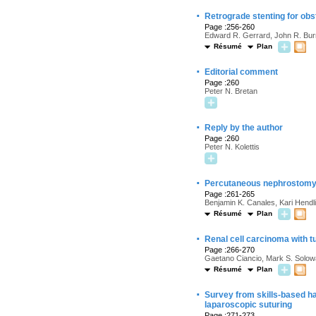
·
Retrograde stenting for obst
Page :256-260
Edward R. Gerrard, John R. Burn
Résumé
Plan
·
Editorial comment
Page :260
Peter N. Bretan
·
Reply by the author
Page :260
Peter N. Kolettis
·
Percutaneous nephrostomy c
Page :261-265
Benjamin K. Canales, Kari Hend
Résumé
Plan
·
Renal cell carcinoma with
Page :266-270
Gaetano Ciancio, Mark S. Solo
Résumé
Plan
·
Survey from skills-based h
laparoscopic suturing
Page :271-273