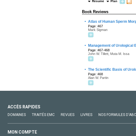
Résumé
Plan
Book Reviews
·
Atlas of Human Sperm Morp
Page :467
Mark Sigman
·
Management of Urological
Page :467-468
John W. Tillett, Muta M. Issa
·
The Scientific Basis of Urol
Page :468
Alan W. Partin
ACCÈS RAPIDES
DOMAINES
TRAITÉS EMC
REVUES
LIVRES
NOS FORMULES D'AB
MON COMPTE