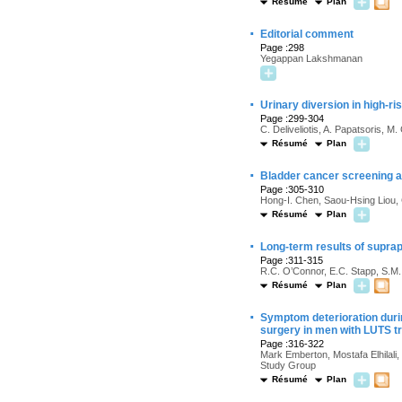
Résumé
Plan
·
Editorial comment
Page :298
Yegappan Lakshmanan
·
Urinary diversion in high-ri
Page :299-304
C. Deliveliotis, A. Papatsoris, M.
Résumé
Plan
·
Bladder cancer screening a
Page :305-310
Hong-I. Chen, Saou-Hsing Liou,
Résumé
Plan
·
Long-term results of suprap
Page :311-315
R.C. O’Connor, E.C. Stapp, S.M.
Résumé
Plan
·
Symptom deterioration duri
surgery in men with LUTS tr
Page :316-322
Mark Emberton, Mostafa Elhilali,
Study Group
Résumé
Plan