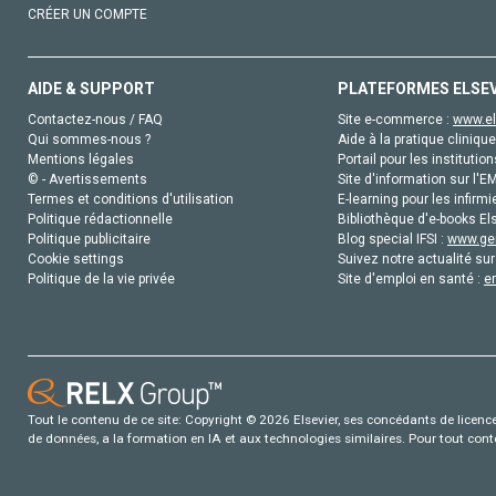
CRÉER UN COMPTE
AIDE & SUPPORT
PLATEFORMES ELSE
Contactez-nous / FAQ
Site e-commerce :
www.el
Qui sommes-nous ?
Aide à la pratique clinique
Mentions légales
Portail pour les institution
© - Avertissements
Site d'information sur l'E
Termes et conditions d'utilisation
E-learning pour les infirmi
Politique rédactionnelle
Bibliothèque d'e-books Els
Politique publicitaire
Blog special IFSI :
www.gen
Cookie settings
Suivez notre actualité sur
Politique de la vie privée
Site d'emploi en santé :
e
Tout le contenu de ce site: Copyright © 2026 Elsevier, ses concédants de licence e
de données, a la formation en IA et aux technologies similaires. Pour tout con