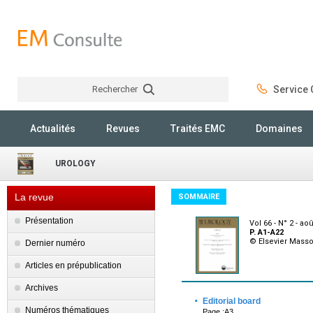
Rechercher
Service C
Rechercher
Actualités
Revues
Traités EMC
Domaines
UROLOGY
La revue
SOMMAIRE
Présentation
Vol 66 - N° 2 - ao
P. A1-A22
© Elsevier Mass
Dernier numéro
Articles en prépublication
Archives
·
Editorial board
Numéros thématiques
Page :A3