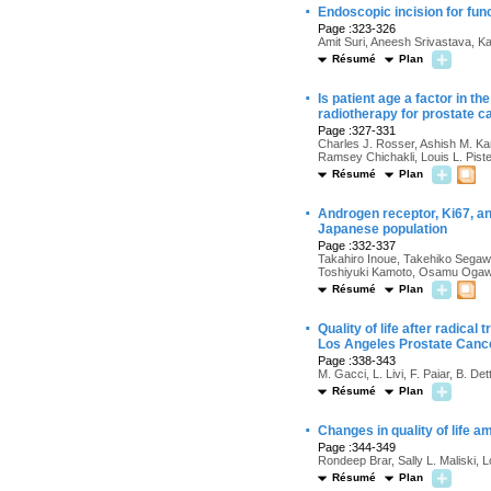
·
Endoscopic incision for fun
Page :323-326
Amit Suri, Aneesh Srivastava, 
Résumé
Plan
·
Is patient age a factor in 
radiotherapy for prostate c
Page :327-331
Charles J. Rosser, Ashish M. K
Ramsey Chichakli, Louis L. Pist
Résumé
Plan
·
Androgen receptor, Ki67, an
Japanese population
Page :332-337
Takahiro Inoue, Takehiko Segaw
Toshiyuki Kamoto, Osamu Oga
Résumé
Plan
·
Quality of life after radical
Los Angeles Prostate Canc
Page :338-343
M. Gacci, L. Livi, F. Paiar, B. Dett
Résumé
Plan
·
Changes in quality of life 
Page :344-349
Rondeep Brar, Sally L. Maliski, 
Résumé
Plan