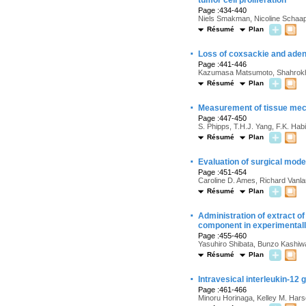
tumor cell proliferation
Page :434-440
Niels Smakman, Nicoline Schaap,
Résumé
Plan
·
Loss of coxsackie and aden
Page :441-446
Kazumasa Matsumoto, Shahrokh F
Résumé
Plan
·
Measurement of tissue mech
Page :447-450
S. Phipps, T.H.J. Yang, F.K. Hab
Résumé
Plan
·
Evaluation of surgical mode
Page :451-454
Caroline D. Ames, Richard Van
Résumé
Plan
·
Administration of extract o
component in experimentall
Page :455-460
Yasuhiro Shibata, Bunzo Kashiwag
Résumé
Plan
·
Intravesical interleukin-12
Page :461-466
Minoru Horinaga, Kelley M. Har