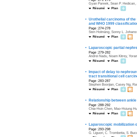
Gyan Pareek, Sean P. Hedican, J
Résumé
Plan
·
Urothelial carcinoma of th
and WHO 1999 classificati
Page :274-278
Sten Holmäng, Sonny L. Johans
Résumé
Plan
·
Laparoscopic partial nephre
Page :279-282
Andrei Nadu, Noam Kitrey, Yor
Résumé
Plan
·
Impact of delay to nephrour
tract transitional cell carc
Page :283-287
Stephen Boorjian, Casey Ng, Rav
Résumé
Plan
·
Relationship between ankle 
Page :288-292
Chia-Hsin Chen, Mao-Hsiung H
Résumé
Plan
·
Laparoscopic mobilization o
Page :293-298
G. Liguori, C. Trombetta, S. Bucc