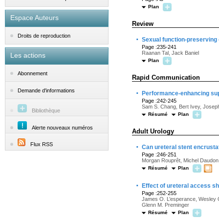
Plan
Espace Auteurs
Review
Droits de reproduction
·
Sexual function-preservin
Page :235-241
Raanan Tal, Jack Baniel
Les actions
Plan
Abonnement
Rapid Communication
·
Demande d'informations
Performance-enhancing supp
Page :242-245
Sam S. Chang, Bert Ivey, Joseph
Bibliothèque
Résumé
Plan
Alerte nouveaux numéros
Adult Urology
Flux RSS
·
Can ureteral stent encrusta
Page :246-251
Morgan Rouprêt, Michel Daudon, 
Résumé
Plan
·
Effect of ureteral access s
Page :252-255
James O. L’esperance, Wesley O.
Glenn M. Preminger
Résumé
Plan