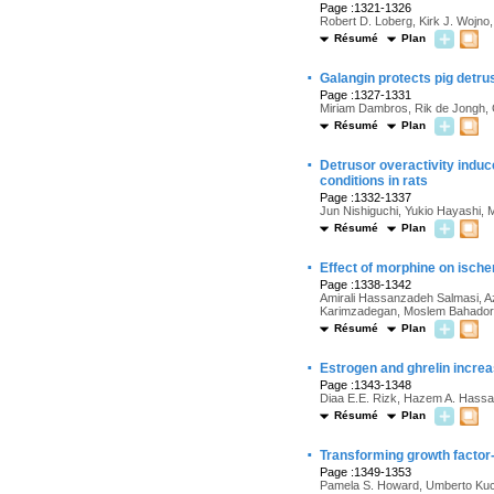
Page :1321-1326
Robert D. Loberg, Kirk J. Wojno
Résumé
Plan
·
Galangin protects pig detrus
Page :1327-1331
Miriam Dambros, Rik de Jongh, G
Résumé
Plan
·
Detrusor overactivity induc
conditions in rats
Page :1332-1337
Jun Nishiguchi, Yukio Hayashi, 
Résumé
Plan
·
Effect of morphine on ische
Page :1338-1342
Amirali Hassanzadeh Salmasi,
Karimzadegan, Moslem Bahadori
Résumé
Plan
·
Estrogen and ghrelin incre
Page :1343-1348
Diaa E.E. Rizk, Hazem A. Hass
Résumé
Plan
·
Transforming growth factor
Page :1349-1353
Pamela S. Howard, Umberto Kuci