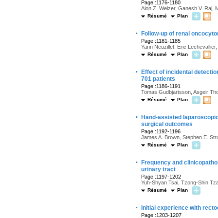
Page :1176-1180
Alon Z. Weizer, Ganesh V. Raj, 
Résumé
Plan
·
Follow-up of renal oncocyt
Page :1181-1185
Yann Neuzillet, Eric Lechevallie
Résumé
Plan
·
Effect of incidental detecti
701 patients
Page :1186-1191
Tomas Gudbjartsson, Asgeir Tho
Résumé
Plan
·
Hand-assisted laparoscopic
surgical outcomes
Page :1192-1196
James A. Brown, Stephen E. Str
Résumé
Plan
·
Frequency and clinicopathol
urinary tract
Page :1197-1202
Yuh-Shyan Tsai, Tzong-Shin Tz
Résumé
Plan
·
Initial experience with rect
Page :1203-1207