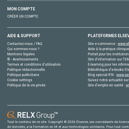
MON COMPTE
CRÉER UN COMPTE
AIDE & SUPPORT
PLATEFORMES ELSE
Contactez-nous / FAQ
Site e-commerce :
www.el
Qui sommes-nous ?
Aide à la pratique clinique
Mentions légales
Portail pour les institution
© - Avertissements
Site d'information sur l'E
Termes et conditions d'utilisation
E-learning pour les infirmi
Politique rédactionnelle
Bibliothèque d'e-books Els
Politique publicitaire
Blog special IFSI :
www.gen
Cookie settings
Suivez notre actualité sur
Politique de la vie privée
Site d'emploi en santé :
e
Tout le contenu de ce site: Copyright © 2026 Elsevier, ses concédants de licence e
de données, a la formation en IA et aux technologies similaires. Pour tout con