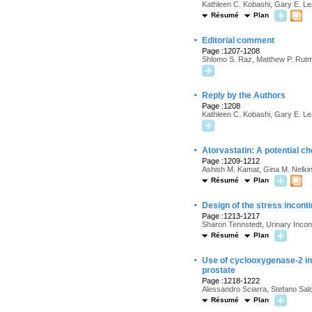
Kathleen C. Kobashi, Gary E. Le
Résumé
Plan
·
Editorial comment
Page :1207-1208
Shlomo S. Raz, Matthew P. Rut
·
Reply by the Authors
Page :1208
Kathleen C. Kobashi, Gary E. Le
·
Atorvastatin: A potential c
Page :1209-1212
Ashish M. Kamat, Gina M. Nelki
Résumé
Plan
·
Design of the stress inconti
Page :1213-1217
Sharon Tennstedt, Urinary Inco
Résumé
Plan
·
Use of cyclooxygenase-2 inhi
prostate
Page :1218-1222
Alessandro Sciarra, Stefano Salc
Résumé
Plan