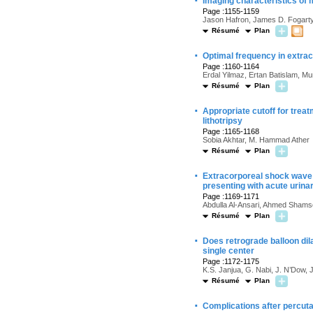
·
Imaging characteristics of 
Page :1155-1159
Jason Hafron, James D. Fogarty
Résumé
Plan
·
Optimal frequency in extra
Page :1160-1164
Erdal Yilmaz, Ertan Batislam, M
Résumé
Plan
·
Appropriate cutoff for treat
lithotripsy
Page :1165-1168
Sobia Akhtar, M. Hammad Ather
Résumé
Plan
·
Extracorporeal shock wave l
presenting with acute urinar
Page :1169-1171
Abdulla Al-Ansari, Ahmed Shamso
Résumé
Plan
·
Does retrograde balloon di
single center
Page :1172-1175
K.S. Janjua, G. Nabi, J. N’Dow, 
Résumé
Plan
·
Complications after percut