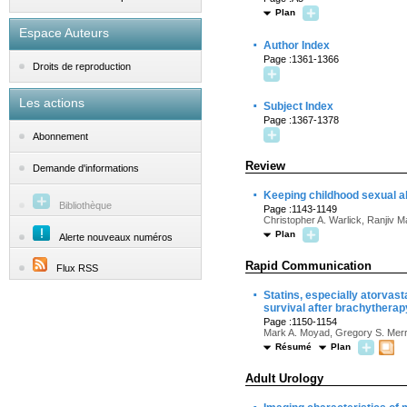
Plan
Espace Auteurs
·
Author Index
Page :1361-1366
Droits de reproduction
Les actions
·
Subject Index
Page :1367-1378
Abonnement
Review
Demande d'informations
·
Keeping childhood sexual a
Bibliothèque
Page :1143-1149
Christopher A. Warlick, Ranjiv 
Plan
Alerte nouveaux numéros
Rapid Communication
Flux RSS
·
Statins, especially atorvast
survival after brachytherapy
Page :1150-1154
Mark A. Moyad, Gregory S. Merri
Résumé
Plan
Adult Urology