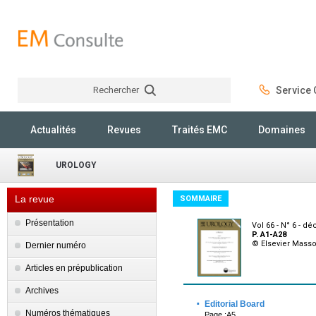
Rechercher
Service C
Rechercher
Actualités
Revues
Traités EMC
Domaines
UROLOGY
La revue
SOMMAIRE
Présentation
Vol 66 - N° 6 - 
P. A1-A28
© Elsevier Mass
Dernier numéro
Articles en prépublication
Archives
·
Editorial Board
Numéros thématiques
Page :A5