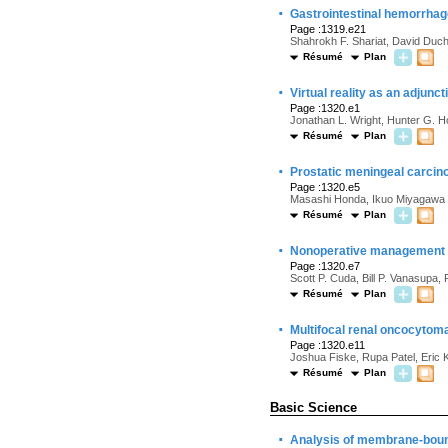
·
Gastrointestinal hemorrhage
Page :1319.e21
Shahrokh F. Shariat, David Duc
Résumé
Plan
·
Virtual reality as an adjun
Page :1320.e1
Jonathan L. Wright, Hunter G. 
Résumé
Plan
·
Prostatic meningeal carcino
Page :1320.e5
Masashi Honda, Ikuo Miyagawa
Résumé
Plan
·
Nonoperative management o
Page :1320.e7
Scott P. Cuda, Bill P. Vanasupa,
Résumé
Plan
·
Multifocal renal oncocytoma
Page :1320.e11
Joshua Fiske, Rupa Patel, Eric 
Résumé
Plan
Basic Science
·
Analysis of membrane-bound