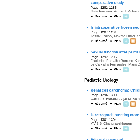
comparative study
Page :1282-1286
Sisto Perdonà, Riccardo Autorin
Résumé
Plan
·
Is intraoperative frozen sec
Page :1287-1291
Toshiki Tsuboi, Makoto Ohori, K
Résumé
Plan
·
Sexual function after parti
Page :1292-1295
Frederico Ramalho Romero, Kare
de Carvalho Fernandes, Marjo 
Résumé
Plan
Pediatric Urology
·
Renal cell carcinoma: Child
Page :1296-1300
Carlos R. Estrada, Anjali M. Suth
Résumé
Plan
·
Is retrograde stenting more 
Page :1301-1304
V.V.S.S. Chandrasekharam
Résumé
Plan
·
Editorial comment