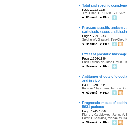
·
Total and specific compleme
Page :1223-1228
J.M. Chan, E.P. Elkin, S.J. Silva,
Résumé
Plan
·
Prostate-specific antigen v
pathologic stage, and bioch
Page :1229-1233
Stephen A. Brassell, Tzu-Cheg 
Résumé
Plan
·
Effect of prostatic massag
Page :1234-1238
Fatih Tarhan, Asuman Orçun, ?
Résumé
Plan
·
Antitumor effects of etodola
and in vivo
Page :1239-1244
Katsumi Shigemura, Toshiro Sh
Résumé
Plan
·
Prognostic impact of positiv
5831 patients
Page :1245-1250
Pierre I. Karakiewicz, James A. 
Peter T. Scardino, Michael W. Ka
Résumé
Plan