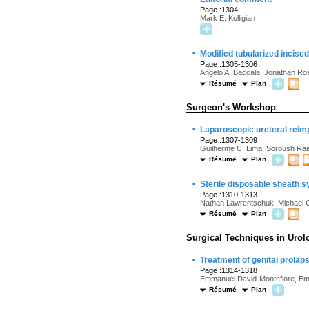
Page :1304
Mark E. Kolligian
·
Modified tubularized incise
Page :1305-1306
Angelo A. Baccala, Jonathan Ro
Résumé
Plan
Surgeon's Workshop
·
Laparoscopic ureteral reim
Page :1307-1309
Guilherme C. Lima, Soroush Rais
Résumé
Plan
·
Sterile disposable sheath s
Page :1310-1313
Nathan Lawrentschuk, Michael 
Résumé
Plan
Surgical Techniques in Urol
·
Treatment of genital prolap
Page :1314-1318
Emmanuel David-Montefiore, Emm
Résumé
Plan