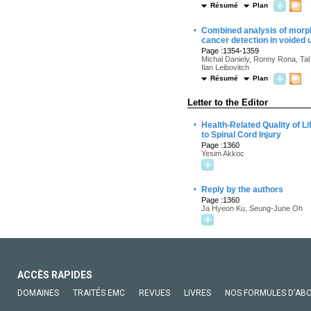
Résumé
Plan
·
Combined analysis of morpho
cancer detection in voided 
Page :1354-1359
Michal Daniely, Ronny Rona, Tal 
Ilan Leibovitch
Résumé
Plan
Letter to the Editor
·
Health-Related Quality of L
to Spinal Cord Injury
Page :1360
Yesim Akkoc
·
Reply by the authors
Page :1360
Ja Hyeon Ku, Seung-June Oh
ACCÈS RAPIDES
DOMAINES
TRAITÉS EMC
REVUES
LIVRES
NOS FORMULES D'AB