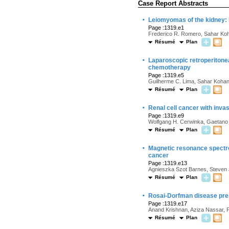
Case Report Abstracts
·
Leiomyomas of the kidney:
Page :1319.e1
Frederico R. Romero, Sahar Ko
Résumé
Plan
·
Laparoscopic retroperitone
chemotherapy
Page :1319.e5
Guilherme C. Lima, Sahar Kohan
Résumé
Plan
·
Renal cell cancer with inva
Page :1319.e9
Wolfgang H. Cerwinka, Gaetano 
Résumé
Plan
·
Magnetic resonance spectro
cancer
Page :1319.e13
Agnieszka Szot Barnes, Steven 
Résumé
Plan
·
Rosai-Dorfman disease pre
Page :1319.e17
Anand Krishnan, Aziza Nassar, P
Résumé
Plan