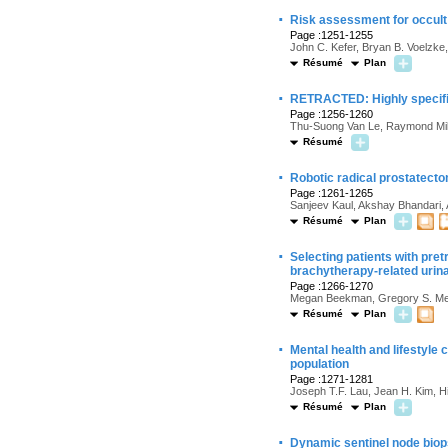
·
Risk assessment for occult
Page :1251-1255
John C. Kefer, Bryan B. Voelzke
Résumé
Plan
·
RETRACTED: Highly specifi
Page :1256-1260
Thu-Suong Van Le, Raymond Mill
Résumé
·
Robotic radical prostatectom
Page :1261-1265
Sanjeev Kaul, Akshay Bhandari,
Résumé
Plan
·
Selecting patients with pre
brachytherapy-related urin
Page :1266-1270
Megan Beekman, Gregory S. Merri
Résumé
Plan
·
Mental health and lifestyle
population
Page :1271-1281
Joseph T.F. Lau, Jean H. Kim, Hi
Résumé
Plan
·
Dynamic sentinel node biops