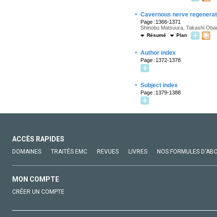
·
Cavernous nerve regenerati
Page :1366-1371
Shinobu Matsuura, Takashi Obar
Résumé
Plan
·
Author index
Page :1372-1378
·
Subject index
Page :1379-1388
ACCÈS RAPIDES
DOMAINES
TRAITÉS EMC
REVUES
LIVRES
NOS FORMULES D'AB
MON COMPTE
CRÉER UN COMPTE