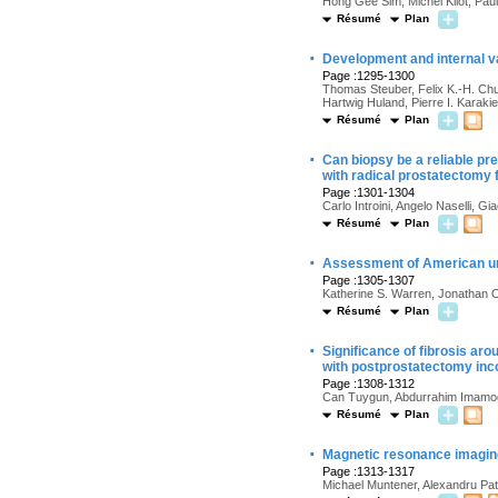
Hong Gee Sim, Michel Kliot, Paul
Résumé
Plan
·
Development and internal v
Page :1295-1300
Thomas Steuber, Felix K.-H. Chu
Hartwig Huland, Pierre I. Karaki
Résumé
Plan
·
Can biopsy be a reliable pr
with radical prostatectomy 
Page :1301-1304
Carlo Introini, Angelo Naselli, G
Résumé
Plan
·
Assessment of American ur
Page :1305-1307
Katherine S. Warren, Jonathan 
Résumé
Plan
·
Significance of fibrosis ar
with postprostatectomy inc
Page :1308-1312
Can Tuygun, Abdurrahim Imamoglu
Résumé
Plan
·
Magnetic resonance imaging
Page :1313-1317
Michael Muntener, Alexandru Pat