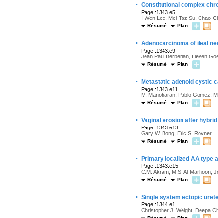
·
Constitutional complex ch
Page :1343.e5
I-Wen Lee, Mei-Tsz Su, Chao-Chi
Résumé
Plan
·
Adenocarcinoma of ileal ne
Page :1343.e9
Jean Paul Berberian, Lieven Go
Résumé
Plan
·
Metastatic adenoid cystic 
Page :1343.e11
M. Manoharan, Pablo Gomez, Ma
Résumé
Plan
·
Vaginal erosion after hybri
Page :1343.e13
Gary W. Bong, Eric S. Rovner
Résumé
Plan
·
Primary localized AA type a
Page :1343.e15
C.M. Akram, M.S. Al-Marhoon, J
Résumé
Plan
·
Single system ectopic urete
Page :1344.e1
Christopher J. Weight, Deepa C
Résumé
Plan