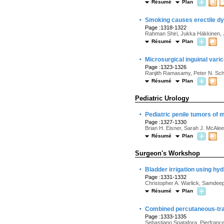
Résumé
Plan
·
Smoking causes erectile dy
Page :1318-1322
Rahman Shiri, Jukka Häkkinen, 
Résumé
Plan
·
Microsurgical inguinal vari
Page :1323-1326
Ranjith Ramasamy, Peter N. Sch
Résumé
Plan
Pediatric Urology
·
Pediatric penile tumors of
Page :1327-1330
Brian H. Eisner, Sarah J. McAlee
Résumé
Plan
Surgeon's Workshop
·
Bladder irrigation using hy
Page :1331-1332
Christopher A. Warlick, Samdeep
Résumé
Plan
·
Combined percutaneous-trans
Page :1333-1335
Sebastiano Spatafora, Pierfrance