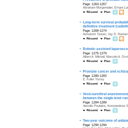
Page :1263-1267
Abraham Morgentaler, Ernani Lu
Résumé
Plan
·
Long-term survival probabili
definitive treatment (radio
Page :1268-1274
Ashutosh Tewari, Jay D. Raman
Résumé
Plan
·
Robotic-assisted laparoscop
Page :1275-1279
Albert A. Mikhail, Marcelo A. Or
Résumé
Plan
·
Prostate cancer and schizo
Page :1280-1283
E. Fuller Torrey
Résumé
Plan
·
Vesicourethral anastomosis
between the single-knot run
Page :1284-1289
Vassilis Poulakis, Konstantinos 
Résumé
Plan
·
Two-year outcome of unilater
Page :1290-1294