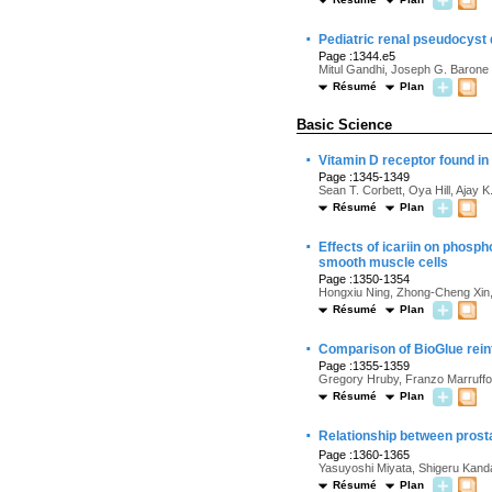
·
Pediatric renal pseudocyst 
Page :1344.e5
Mitul Gandhi, Joseph G. Barone
Résumé
Plan
Basic Science
·
Vitamin D receptor found i
Page :1345-1349
Sean T. Corbett, Oya Hill, Ajay K
Résumé
Plan
·
Effects of icariin on phosp
smooth muscle cells
Page :1350-1354
Hongxiu Ning, Zhong-Cheng Xin, 
Résumé
Plan
·
Comparison of BioGlue rein
Page :1355-1359
Gregory Hruby, Franzo Marruffo
Résumé
Plan
·
Relationship between prost
Page :1360-1365
Yasuyoshi Miyata, Shigeru Kand
Résumé
Plan