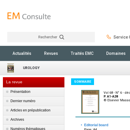
Rechercher
Service C
Rechercher
Actualités
Revues
Traités EMC
Domaines
UROLOGY
La revue
SOMMAIRE
Présentation
Vol 68 - N° 6 - 
P. A1-A28
© Elsevier Mass
Dernier numéro
Articles en prépublication
Archives
·
Editorial board
Numéros thématiques
Page :A4