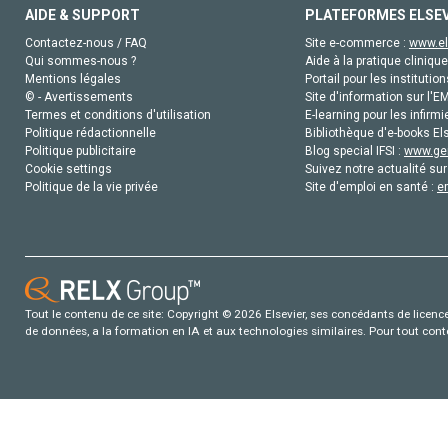
AIDE & SUPPORT
PLATEFORMES ELSE
Contactez-nous / FAQ
Site e-commerce :
www.el
Qui sommes-nous ?
Aide à la pratique clinique
Mentions légales
Portail pour les institution
© - Avertissements
Site d'information sur l'E
Termes et conditions d'utilisation
E-learning pour les infirmi
Politique rédactionnelle
Bibliothèque d'e-books Els
Politique publicitaire
Blog special IFSI :
www.gen
Cookie settings
Suivez notre actualité sur
Politique de la vie privée
Site d'emploi en santé :
e
Tout le contenu de ce site: Copyright © 2026 Elsevier, ses concédants de licence e
de données, a la formation en IA et aux technologies similaires. Pour tout con