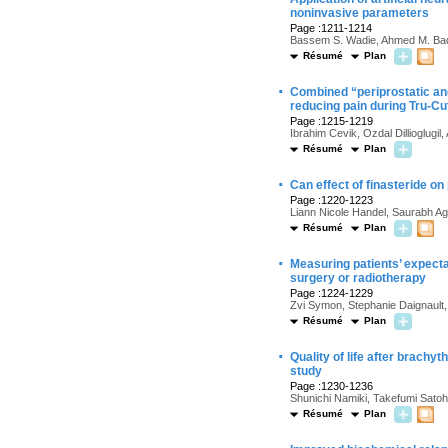
noninvasive parameters
Page :1211-1214
Bassem S. Wadie, Ahmed M. Ba
Résumé
Plan
·
Combined “periprostatic and 
reducing pain during Tru-Cu
Page :1215-1219
Ibrahim Cevik, Ozdal Dillioglugil
Résumé
Plan
·
Can effect of finasteride o
Page :1220-1223
Liann Nicole Handel, Saurabh Aga
Résumé
Plan
·
Measuring patients’ expecta
surgery or radiotherapy
Page :1224-1229
Zvi Symon, Stephanie Daignault
Résumé
Plan
·
Quality of life after brachy
study
Page :1230-1236
Shunichi Namiki, Takefumi Satoh,
Résumé
Plan