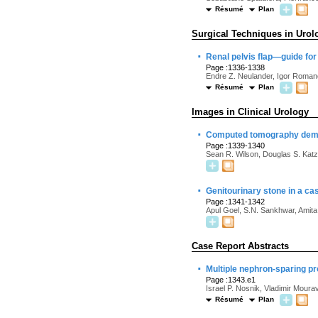
Résumé
Plan
Surgical Techniques in Urol
·
Renal pelvis flap—guide for
Page :1336-1338
Endre Z. Neulander, Igor Roman
Résumé
Plan
Images in Clinical Urology
·
Computed tomography demons
Page :1339-1340
Sean R. Wilson, Douglas S. Katz
·
Genitourinary stone in a cas
Page :1341-1342
Apul Goel, S.N. Sankhwar, Amit
Case Report Abstracts
·
Multiple nephron-sparing pr
Page :1343.e1
Israel P. Nosnik, Vladimir Mour
Résumé
Plan