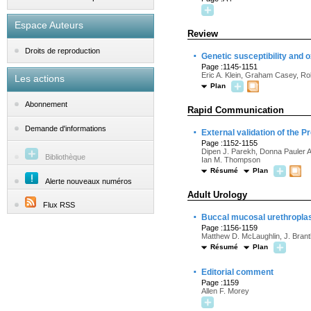
Espace Auteurs
Review
Droits de reproduction
·
Genetic susceptibility and o
Page :1145-1151
Eric A. Klein, Graham Casey, Ro
Les actions
Plan
Abonnement
Rapid Communication
·
Demande d'informations
External validation of the P
Page :1152-1155
Dipen J. Parekh, Donna Pauler A
Bibliothèque
Ian M. Thompson
Résumé
Plan
Alerte nouveaux numéros
Adult Urology
Flux RSS
·
Buccal mucosal urethroplas
Page :1156-1159
Matthew D. McLaughlin, J. Brant
Résumé
Plan
·
Editorial comment
Page :1159
Allen F. Morey