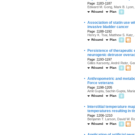
Page :1183-1187
Edward M. Gong, Mark B. Lyon, M
Résumé
Plan
·
Association of statin use wi
invasive bladder cancer
Page :1188-1192
Henry K. Tsai, Matthew S. Katz,
Résumé
Plan
·
Persistence of therapeutic e
neurogenic detrusor overact
Page :1193-1197
Gilles Karsenty, André Reitz, G
Résumé
Plan
·
Anthropometric and metaboli
Force veterans
Page :1198-1205
Amit Gupta, Sachin Gupta, Mari
Résumé
Plan
·
Interstitial temperature ma
temperatures resulting in t
Page :1206-1210
Benjamin T. Larson, David W. Ro
Résumé
Plan
·
Application of artificial ne