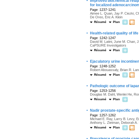
·
Improved biochemical relaps
for localized adenocarcinom
Page :1237-1241
Aimee L. Quan, Jay P. Ciezki, 
De Oreo, Eric A. Klein
Résumé
Plan
·
Health-related quality of l
Page :1242-1247
David M. Latini, June M. Chan, 
CaPSURE Investigators
Résumé
Plan
·
Ejaculatory urine incontine
Page :1248-1252
Robert Abouassaly, Brian R. Lane, 
Résumé
Plan
·
Pathologic outcome of lapa
Page :1253-1256
Douglas M. Dahl, Wenlei He, Ro
Résumé
Plan
·
Nadir prostate-specific anti
Page :1257-1262
Michael E. Ray, Larry B. Levy, E
Anthony L. Zietman, Deborah A.
Résumé
Plan
·
Prevalence of prostate canc