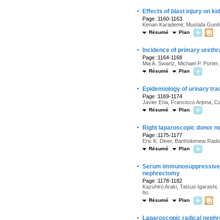
·
Effects of blast injury on 
Page :1160-1163
Kenan Karademir, Mustafa Gunh
Résumé
Plan
·
Incidence of primary urethr
Page :1164-1168
Mia A. Swartz, Michael P. Porter,
Résumé
Plan
·
Epidemiology of urinary tr
Page :1169-1174
Javier Ena, Francisco Arjona, 
Résumé
Plan
·
Right laparoscopic donor n
Page :1175-1177
Eric K. Diner, Bartholomew Rad
Résumé
Plan
·
Serum immunosuppressive aci
nephrectomy
Page :1178-1182
Kazuhiro Araki, Tatsuo Igarashi
Ito
Résumé
Plan
·
Laparoscopic radical nephr