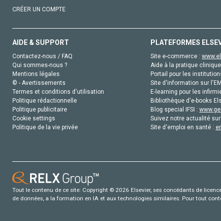
CRÉER UN COMPTE
AIDE & SUPPORT
PLATEFORMES ELSE
Contactez-nous / FAQ
Site e-commerce :
www.el
Qui sommes-nous ?
Aide à la pratique clinique
Mentions légales
Portail pour les institution
© - Avertissements
Site d'information sur l'E
Termes et conditions d'utilisation
E-learning pour les infirmi
Politique rédactionnelle
Bibliothèque d'e-books Els
Politique publicitaire
Blog special IFSI :
www.gen
Cookie settings
Suivez notre actualité sur
Politique de la vie privée
Site d'emploi en santé :
e
Tout le contenu de ce site: Copyright © 2026 Elsevier, ses concédants de licence e
de données, a la formation en IA et aux technologies similaires. Pour tout con