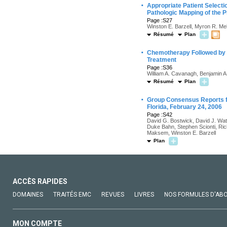
·
Appropriate Patient Selecti
Pathologic Mapping of the 
Page :S27
Winston E. Barzell, Myron R. M
Résumé
Plan
·
Chemotherapy Followed by S
Treatment
Page :S36
William A. Cavanagh, Benjamin 
Résumé
Plan
·
Group Consensus Reports f
Florida, February 24, 2006
Page :S42
David G. Bostwick, David J. Wat
Duke Bahn, Stephen Scionti, Rich
Maksem, Winston E. Barzell
Plan
ACCÈS RAPIDES
DOMAINES
TRAITÉS EMC
REVUES
LIVRES
NOS FORMULES D'AB
MON COMPTE