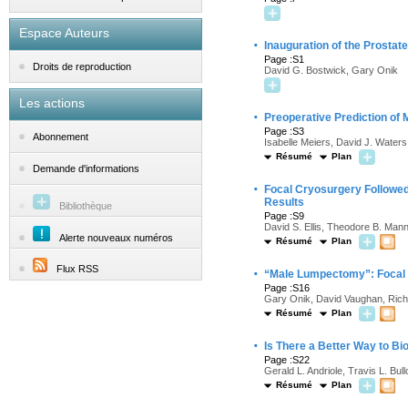
Espace Auteurs
·
Inauguration of the Prosta
Page :S1
Droits de reproduction
David G. Bostwick, Gary Onik
Les actions
·
Preoperative Prediction of 
Page :S3
Abonnement
Isabelle Meiers, David J. Water
Résumé
Plan
Demande d'informations
·
Focal Cryosurgery Followed 
Results
Bibliothèque
Page :S9
David S. Ellis, Theodore B. Man
Alerte nouveaux numéros
Résumé
Plan
Flux RSS
·
“Male Lumpectomy”: Focal 
Page :S16
Gary Onik, David Vaughan, Richa
Résumé
Plan
·
Is There a Better Way to B
Page :S22
Gerald L. Andriole, Travis L. Bu
Résumé
Plan