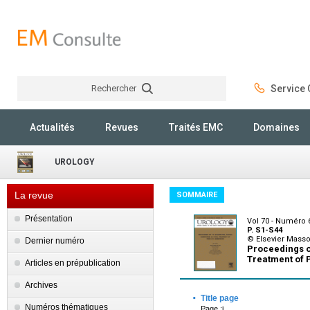
Rechercher
Service C
Rechercher
Actualités
Revues
Traités EMC
Domaines
UROLOGY
La revue
SOMMAIRE
Présentation
Vol 70 - Numéro
P. S1-S44
© Elsevier Mass
Dernier numéro
Proceedings o
Treatment of 
Articles en prépublication
Archives
·
Title page
Numéros thématiques
Page :i