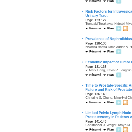
Résumé
Plan
·
Risk Factors for Intravesic
Urinary Tract
Page :123-127
Tomoaki Terakawa, Hideaki Miya
Résumé
Plan
·
Prevalence of Nephrolithiasi
Page :128-130
Nivedita Bhatta Dhar, Adrian V. 
Résumé
Plan
·
Economic Impact of Tumor 
Page :131-135
Y. Mark Hong, Kevin R. Loughlin
Résumé
Plan
·
Time to Prostate-Specific 
Failure and Risk of Prostat
Page :136-140
Christine S. Chung, Ming-Hui Ch
Résumé
Plan
·
Limited Pelvic Lymph Node 
Prostatectomy in Patients 
Page :141-145
Christopher J. Weight, Alwyn M. 
Résumé
Plan