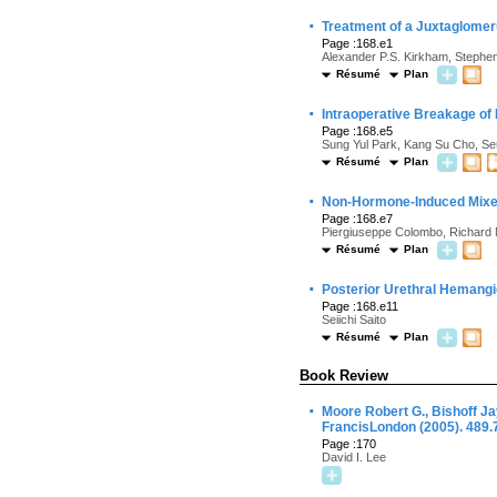
·
Treatment of a Juxtaglomer
Page :168.e1
Alexander P.S. Kirkham, Stephen
Résumé
Plan
·
Intraoperative Breakage of
Page :168.e5
Sung Yul Park, Kang Su Cho, S
Résumé
Plan
·
Non-Hormone-Induced Mixed 
Page :168.e7
Piergiuseppe Colombo, Richard Na
Résumé
Plan
·
Posterior Urethral Hemang
Page :168.e11
Seiichi Saito
Résumé
Plan
Book Review
·
Moore Robert G., Bishoff Ja
FrancisLondon (2005). 489.
Page :170
David I. Lee