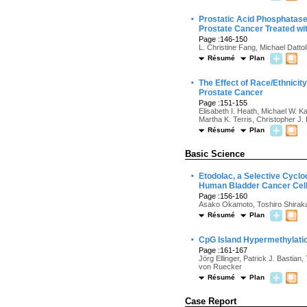
·
Prostatic Acid Phosphatase 
Prostate Cancer Treated wi
Page :146-150
L. Christine Fang, Michael Datto
Résumé
Plan
·
The Effect of Race/Ethnicity
Prostate Cancer
Page :151-155
Elisabeth I. Heath, Michael W. K
Martha K. Terris, Christopher J.
Résumé
Plan
Basic Science
·
Etodolac, a Selective Cyclo
Human Bladder Cancer Cel
Page :156-160
Asako Okamoto, Toshiro Shiraka
Résumé
Plan
·
CpG Island Hypermethylatio
Page :161-167
Jörg Ellinger, Patrick J. Bastia
von Ruecker
Résumé
Plan
Case Report