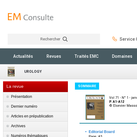
Rechercher
Service C
Rechercher
Actualités
Revues
Traités EMC
Domaines
UROLOGY
La revue
SOMMAIRE
Présentation
Vol 71 - N° 1 - jan
P. A1-A12
© Elsevier Mass
Dernier numéro
Articles en prépublication
Archives
·
Editorial Board
Numéros thématiques
Page :A3