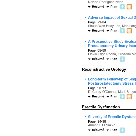
Nelson Rodrigues Netto
Résumé
Plan
·
Adverse Impact of Sexual D
Page :79-84
Shaun Wen Huey Lee, Men Long L
Résumé
Plan
·
A Prospective Study Evaluati
Prostatectomy Urinary Inc
Page :85-89
Flavio Trigo Rocha, Cristiano M
Résumé
Plan
Reconstructive Urology
·
Long-term Follow-up of Singl
Postprostatectomy Stress U
Page :90-93
R. Corey O’Connor, Mark B. Lyon
Résumé
Plan
Erectile Dysfunction
·
Severity of Erectile Dysfun
Page :94-98
Ahmed I. El-Sakka
Résumé
Plan