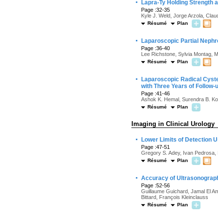
·
Lapra-Ty Holding Strength a
Page :32-35
Kyle J. Weld, Jorge Arzola, Cla
Résumé
Plan
·
Laparoscopic Partial Nephr
Page :36-40
Lee Richstone, Sylvia Montag, 
Résumé
Plan
·
Laparoscopic Radical Cyste
with Three Years of Follow-
Page :41-46
Ashok K. Hemal, Surendra B. K
Résumé
Plan
Imaging in Clinical Urology
·
Lower Limits of Detection 
Page :47-51
Gregory S. Adey, Ivan Pedrosa, 
Résumé
Plan
·
Accuracy of Ultrasonography
Page :52-56
Guillaume Guichard, Jamal El Am
Bittard, François Kleinclauss
Résumé
Plan