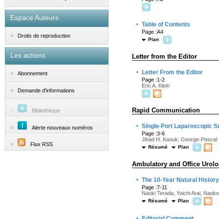
Espace Auteurs
·
Table of Contents
Page :A4
Droits de reproduction
Plan
Les actions
Letter from the Editor
·
Letter From the Editor
Abonnement
Page :1-2
Eric A. Klein
Demande d'informations
Rapid Communication
Bibliothèque
·
Single-Port Laparoscopic Su
Alerte nouveaux numéros
Page :3-6
Jihad H. Kaouk, George-Pascal H
Flux RSS
Résumé
Plan
Ambulatory and Office Urol
·
The 10-Year Natural Histor
Page :7-11
Naoki Terada, Yoichi Arai, Naoko
Résumé
Plan
·
Editorial Comment