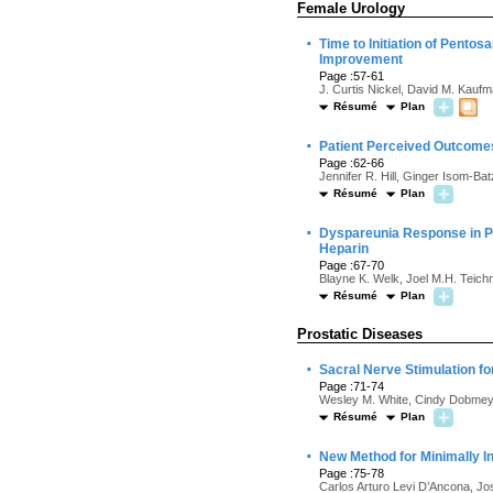
Female Urology
·
Time to Initiation of Pentos
Improvement
Page :57-61
J. Curtis Nickel, David M. Kauf
Résumé
Plan
·
Patient Perceived Outcomes 
Page :62-66
Jennifer R. Hill, Ginger Isom-B
Résumé
Plan
·
Dyspareunia Response in Pati
Heparin
Page :67-70
Blayne K. Welk, Joel M.H. Teic
Résumé
Plan
Prostatic Diseases
·
Sacral Nerve Stimulation fo
Page :71-74
Wesley M. White, Cindy Dobmeyer-
Résumé
Plan
·
New Method for Minimally 
Page :75-78
Carlos Arturo Levi D’Ancona, J