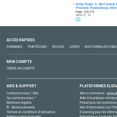
·
Kirby Roger S., McConnell J
Prostatic Hyperplasia. Inf
Page :170-171
Alexis E. Te
ACCÈS RAPIDES
DOMAINES
TRAITÉS EMC
REVUES
LIVRES
NOS FORMULES D'AB
MON COMPTE
CRÉER UN COMPTE
AIDE & SUPPORT
PLATEFORMES ELSE
Contactez-nous / FAQ
Site e-commerce :
www.el
Qui sommes-nous ?
Aide à la pratique clinique
Mentions légales
Portail pour les institution
© - Avertissements
Site d'information sur l'E
Termes et conditions d'utilisation
E-learning pour les infirmi
Politique rédactionnelle
Bibliothèque d'e-books Els