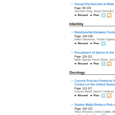
·
Sexual Dysfunction in Male
Page :99-103
Jea-Hun Jung, Sung-Chul Kam, 
Résumé
Plan
Infertility
·
Relationship Between Testicu
Page :104-109
Hideo Sakamoto, Yoshio Ogawa,
Résumé
Plan
·
Prevalence of Sperm in the 
Page :110-112
Mark Sigman, Karen Boyle, Jon 
Résumé
Plan
Oncology
·
Current Practice Patterns 
Centers in the United State
Page :113-117
Gaurav Bandi, Sean P. Hedican,
Résumé
Plan
·
Statins Might Reduce Risk 
Page :118-122
Vikas Khurana, Gloria Caldito, 