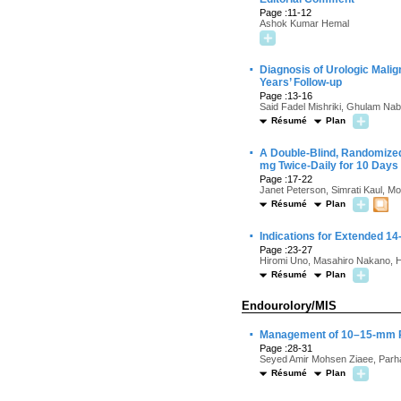
Page :11-12
Ashok Kumar Hemal
·
Diagnosis of Urologic Mali
Years’ Follow-up
Page :13-16
Said Fadel Mishriki, Ghulam Nab
Résumé
Plan
·
A Double-Blind, Randomized
mg Twice-Daily for 10 Days 
Page :17-22
Janet Peterson, Simrati Kaul, 
Résumé
Plan
·
Indications for Extended 1
Page :23-27
Hiromi Uno, Masahiro Nakano, H
Résumé
Plan
Endourolory/MIS
·
Management of 10–15-mm Pr
Page :28-31
Seyed Amir Mohsen Ziaee, Parham
Résumé
Plan