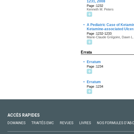
1231, 2008
Page :1232
Kenneth M. Peters
·
A Pediatric Case of Ketamin
Ketamine-associated Ulcerat
Page :1232-1233
Marie-Claude Grégoire, Dawn L. 
Errata
·
Erratum
Page :1234
·
Erratum
Page :1234
ACCÈS RAPIDES
DOMAINES
TRAITÉS EMC
REVUES
LIVRES
NOS FORMULES D'AB