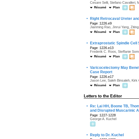
Cesare Selli, Stefano Cavalleri,
Résumé
Plan
·
Right Retrocaval Ureter an
Page :1226.e9
Jianming Rao, Jinrui Yang, Zitin
Résumé
Plan
·
Extraprostatic Spindle Cell
Page :1226.e13
Frederik C. Roos, Steffanie Som
Résumé
Plan
·
Varicocelectomy May Benefit
Case Report
Page :1226.e17
Jason Lee, Saleh Binsaleh, Kirk C
Résumé
Plan
Letters to the Editor
·
Re: Lai HH, Boone TB, Tho
and Disrupted Muscarinic Ac
Page :1227-1228
George A. Kuchel
·
Reply to Dr. Kuchel