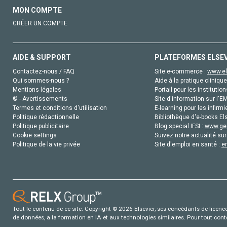
MON COMPTE
CRÉER UN COMPTE
AIDE & SUPPORT
PLATEFORMES ELSE
Contactez-nous / FAQ
Site e-commerce :
www.el
Qui sommes-nous ?
Aide à la pratique clinique
Mentions légales
Portail pour les institution
© - Avertissements
Site d'information sur l'E
Termes et conditions d'utilisation
E-learning pour les infirmi
Politique rédactionnelle
Bibliothèque d'e-books Els
Politique publicitaire
Blog special IFSI :
www.gen
Cookie settings
Suivez notre actualité sur
Politique de la vie privée
Site d'emploi en santé :
e
Tout le contenu de ce site: Copyright © 2026 Elsevier, ses concédants de licence e
de données, a la formation en IA et aux technologies similaires. Pour tout con