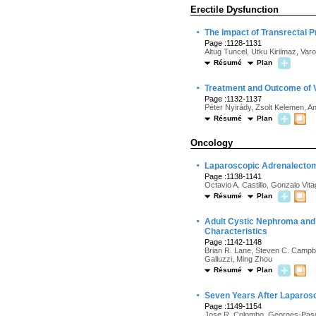
Erectile Dysfunction
·
The Impact of Transrectal P
Page :1128-1131
Altug Tuncel, Utku Kirilmaz, Varol
Résumé
Plan
·
Treatment and Outcome of V
Page :1132-1137
Péter Nyirády, Zsolt Kelemen, A
Résumé
Plan
Oncology
·
Laparoscopic Adrenalectom
Page :1138-1141
Octavio A. Castillo, Gonzalo Vit
Résumé
Plan
·
Adult Cystic Nephroma and M
Characteristics
Page :1142-1148
Brian R. Lane, Steven C. Campbe
Galluzzi, Ming Zhou
Résumé
Plan
·
Seven Years After Laparos
Page :1149-1154
Jose R. Colombo, Georges-Pascal