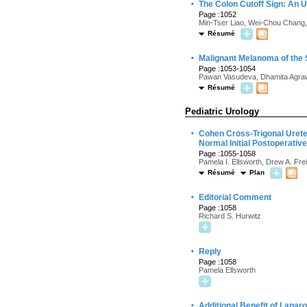
·
The Colon Cutoff Sign: An U
Page :1052
Min-Tser Liao, Wei-Chou Chang
Résumé
·
Malignant Melanoma of the
Page :1053-1054
Pawan Vasudeva, Dhamita Agraw
Résumé
Pediatric Urology
·
Cohen Cross-Trigonal Urete
Normal Initial Postoperativ
Page :1055-1058
Pamela I. Ellsworth, Drew A. Fre
Résumé
Plan
·
Editorial Comment
Page :1058
Richard S. Hurwitz
·
Reply
Page :1058
Pamela Ellsworth
·
Additional Benefit of Lapar