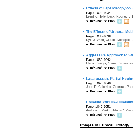
·
Effects of Laparoscopy on 
Page :1029-1034
Brent K. Hollenbeck, Rodney L. D
Résumé
Plan
·
The Effects of Ureteral Mob
Page :1035-1038
Kyle J. Weld, Claudio Montigli
Résumé
Plan
·
Aggressive Approach to Sta
Page :1039-1042
Manish Singla, Aneesh Srivasta
Résumé
Plan
·
Laparoscopic Partial Nephr
Page :1043-1048
Jose R. Colombo, Georges-Pascal
Résumé
Plan
·
Holmium:Yttrium-Aluminum-G
Page :1049-1051
Andrew J. Marks, Adam C. Mues
Résumé
Plan
Images in Clinical Urology