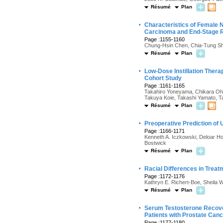
Résumé
Plan
·
Characteristics of Female 
Carcinoma and End-Stage 
Page :1155-1160
Chung-Hsin Chen, Chia-Tung S
Résumé
Plan
·
Low-Dose Instillation Thera
Cohort Study
Page :1161-1165
Takahiro Yoneyama, Chikara Ohy
Takuya Koie, Takashi Yamato, T
Résumé
Plan
·
Preoperative Prediction of 
Page :1166-1171
Kenneth A. Iczkowski, Deloar Ho
Bostwick
Résumé
Plan
·
Racial Differences in Treat
Page :1172-1176
Kathryn E. Richert-Boe, Sheila 
Résumé
Plan
·
Serum Testosterone Recove
Patients with Prostate Can
Page :1177-1180