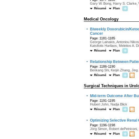
Gary W. Bong, Harry S. Clarke
Résumé
Plan
Medical Oncology
·
Biweekly Doxorubicin/Ketoc
Cancer
Page :1181-1185
George Lainakis, Antoniou Nikos,
Katsifotis Harilaos, Meletios A. 
Résumé
Plan
·
Relationship Between Patien
Page :1186-1190
Benkang Shi, Keqin Zhang, Jing
Résumé
Plan
Surgical Techniques in Urol
·
Mid-term Outcome After Bu
Page :1191-1195
Hubert John, Nadja Blick
Résumé
Plan
·
Optimizing Selective Rena
Page :1196-1198
Jörg Simon, Robert dePetriconi,
Résumé
Plan