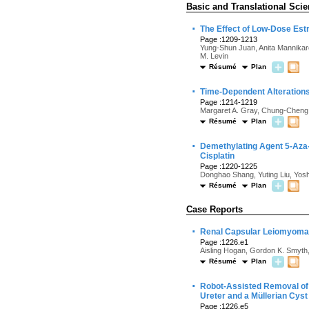
Basic and Translational Sci
·
The Effect of Low-Dose Est
Page :1209-1213
Yung-Shun Juan, Anita Mannikaro
M. Levin
Résumé
Plan
·
Time-Dependent Alterations
Page :1214-1219
Margaret A. Gray, Chung-Cheng 
Résumé
Plan
·
Demethylating Agent 5-Aza-2
Cisplatin
Page :1220-1225
Donghao Shang, Yuting Liu, Yosh
Résumé
Plan
Case Reports
·
Renal Capsular Leiomyoma
Page :1226.e1
Aisling Hogan, Gordon K. Smyth,
Résumé
Plan
·
Robot-Assisted Removal of a
Ureter and a Müllerian Cyst
Page :1226.e5