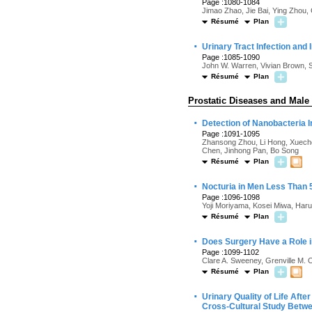
Page :1080-1084
Jimao Zhao, Jie Bai, Ying Zhou,
Résumé
Plan
·
Urinary Tract Infection and 
Page :1085-1090
John W. Warren, Vivian Brown, 
Résumé
Plan
Prostatic Diseases and Male
·
Detection of Nanobacteria Inf
Page :1091-1095
Zhansong Zhou, Li Hong, Xueche
Chen, Jinhong Pan, Bo Song
Résumé
Plan
·
Nocturia in Men Less Than
Page :1096-1098
Yoji Moriyama, Kosei Miwa, Haruh
Résumé
Plan
·
Does Surgery Have a Role i
Page :1099-1102
Clare A. Sweeney, Grenville M. 
Résumé
Plan
·
Urinary Quality of Life Aft
Cross-Cultural Study Betw