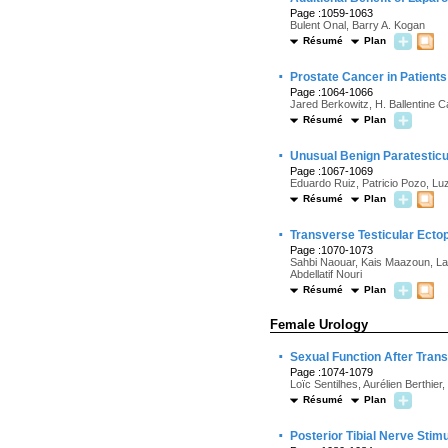
Page :1059-1063
Bulent Onal, Barry A. Kogan
Résumé
Plan
·
Prostate Cancer in Patient
Page :1064-1066
Jared Berkowitz, H. Ballentine C
Résumé
Plan
·
Unusual Benign Paratestic
Page :1067-1069
Eduardo Ruiz, Patricio Pozo, Luz
Résumé
Plan
·
Transverse Testicular Ectop
Page :1070-1073
Sahbi Naouar, Kais Maazoun, La
Abdellatif Nouri
Résumé
Plan
Female Urology
·
Sexual Function After Tran
Page :1074-1079
Loïc Sentilhes, Aurélien Berthie
Résumé
Plan
·
Posterior Tibial Nerve Stimul