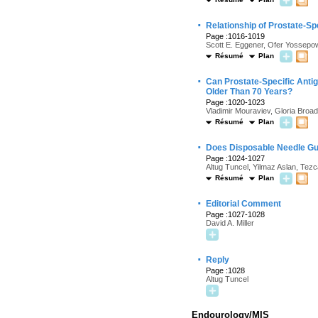
·
Relationship of Prostate-Sp
Page :1016-1019
Scott E. Eggener, Ofer Yossepowi
Résumé
Plan
·
Can Prostate-Specific Anti
Older Than 70 Years?
Page :1020-1023
Vladimir Mouraviev, Gloria Broa
Résumé
Plan
·
Does Disposable Needle Gui
Page :1024-1027
Altug Tuncel, Yilmaz Aslan, Tez
Résumé
Plan
·
Editorial Comment
Page :1027-1028
David A. Miller
·
Reply
Page :1028
Altug Tuncel
Endourology/MIS