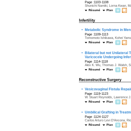
Page :1103-1108
Shunichi Namiki, Lorna Kwan, Mar
Résumé
Plan
Infertility
·
Metabolic Syndrome in Men 
Page :1109-1113
Tomomoto Ishikawa, Kohei Yama
Résumé
Plan
·
Bilateral but not Unilatera
Varicocele Undergoing Infert
Page :1114-1118
Alex K. Wu, Thomas J. Walsh, S
Résumé
Plan
Reconstructive Surgery
·
Vesicovaginal Fistula Repai
Page :1119-1123
W. Stuart Reynolds, Lawrence J. 
Résumé
Plan
·
Umbilical Grafting in Treat
Page :1124-1127
Carlos Arturo Levi D'Ancona, Ri
Résumé
Plan