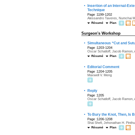
·
Insertion of an Internal-Ex
Technique
Page :1199-1202
Alessandro Taveres, Numchai Ma
Résumé
Plan
Surgeon's Workshop
·
Simultaneous “Cut and Sutu
Page :1203-1204
Oscar Schatloff, Jacob Ramon, 
Résumé
Plan
·
Editorial Comment
Page :1204-1205
Maxwell V. Meng
·
Reply
Page :1205
Oscar Schatloff, Jacob Ramon, 
·
To Bury the Knot, Then, Is 
Page :1206-1208
Shai Shefi, Jehonathan H. Pinth
Résumé
Plan