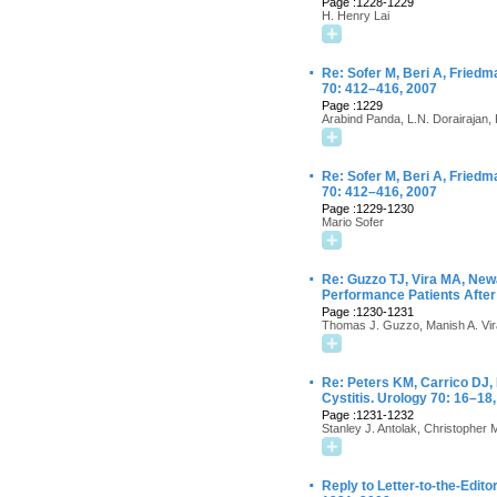
Page :1228-1229
H. Henry Lai
·
Re: Sofer M, Beri A, Friedm
70: 412–416, 2007
Page :1229
Arabind Panda, L.N. Dorairajan
·
Re: Sofer M, Beri A, Friedm
70: 412–416, 2007
Page :1229-1230
Mario Sofer
·
Re: Guzzo TJ, Vira MA, Ne
Performance Patients After
Page :1230-1231
Thomas J. Guzzo, Manish A. Vir
·
Re: Peters KM, Carrico DJ,
Cystitis. Urology 70: 16–18
Page :1231-1232
Stanley J. Antolak, Christopher 
·
Reply to Letter-to-the-Editor