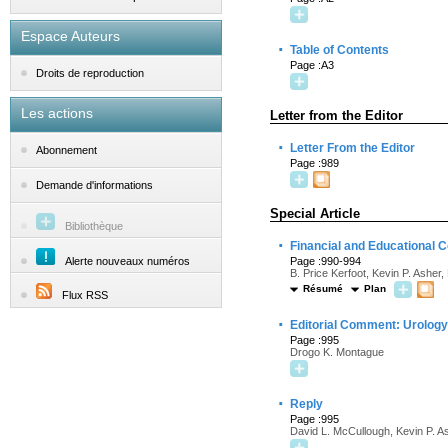
Espace Auteurs
·
Table of Contents
Page :A3
Droits de reproduction
Les actions
Letter from the Editor
·
Letter From the Editor
Abonnement
Page :989
Demande d'informations
Special Article
Bibliothèque
·
Financial and Educational C
Alerte nouveaux numéros
Page :990-994
B. Price Kerfoot, Kevin P. Asher
Résumé
Plan
Flux RSS
·
Editorial Comment: Urology
Page :995
Drogo K. Montague
·
Reply
Page :995
David L. McCullough, Kevin P. As