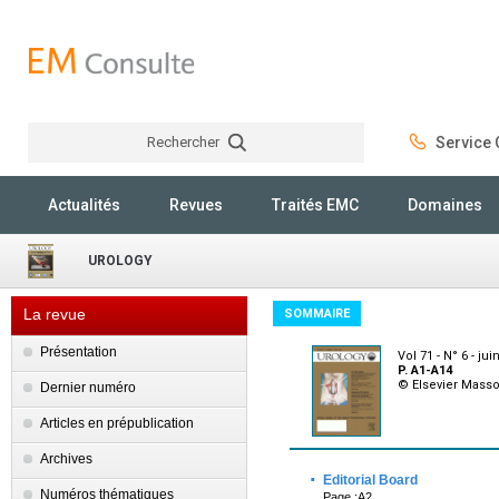
Rechercher
Service C
Rechercher
Actualités
Revues
Traités EMC
Domaines
UROLOGY
La revue
SOMMAIRE
Présentation
Vol 71 - N° 6 - jui
P. A1-A14
© Elsevier Mass
Dernier numéro
Articles en prépublication
Archives
·
Editorial Board
Numéros thématiques
Page :A2