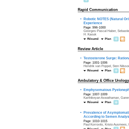
Rapid Communication
·
Robotic NOTES (Natural Orif
Experience
Page :996-1000
Georges-Pascal Haber, Sebastien
H. Kaouk
Résumé
Plan
Review Article
·
Testosterone Surge: Ratio
Page :1001-1006
Hendrik van Poppel, Sten Nilsso
Résumé
Plan
Ambulatory & Office Urology
·
Emphysematous Pyelonephr
Page :1007-1009
Karthikeyan Aswathaman, Ganesh
Résumé
Plan
·
Prevalence of Asymptomatic 
According to Semen Analys
Page :1010-1015
Paul Korrovits, Kristo Ausmees
Résumé
Plan