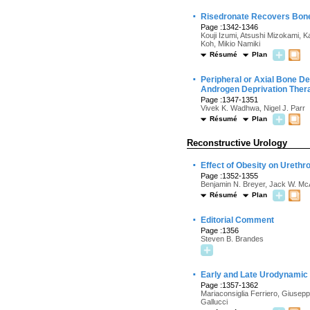
·
Risedronate Recovers Bone
Page :1342-1346
Kouji Izumi, Atsushi Mizokami, 
Koh, Mikio Namiki
Résumé
Plan
·
Peripheral or Axial Bone D
Androgen Deprivation Ther
Page :1347-1351
Vivek K. Wadhwa, Nigel J. Parr
Résumé
Plan
Reconstructive Urology
·
Effect of Obesity on Ureth
Page :1352-1355
Benjamin N. Breyer, Jack W. McAn
Résumé
Plan
·
Editorial Comment
Page :1356
Steven B. Brandes
·
Early and Late Urodynamic 
Page :1357-1362
Mariaconsiglia Ferriero, Giusep
Gallucci