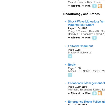
Mustafa Kösem, Reha Erkoc
Résumé
Plan
Endourology and Stones
·
Shock Wave Lithotripsy Ver
Matched-pair Study
Page :1184-1187
Ramy F. Youssef, Ahmed R. El-N
Hamdy A. El-Kappany, Khaled Z.
Résumé
Plan
·
Editorial Comment
Page :1188
Bradley F. Schwartz
·
Reply
Page :1188
Ahmed R. El-Nahas, Ramy F. Yo
·
Endoscopic Management of 
Page :1189-1194
Michael L. Eisenberg, Keith L. Le
Résumé
Plan
·
Emergency Room Follow-up T