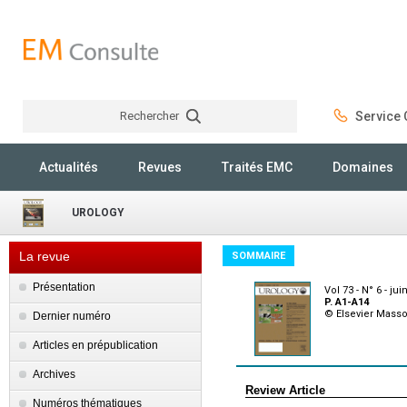
Rechercher
Service C
Rechercher
Actualités
Revues
Traités EMC
Domaines
UROLOGY
La revue
SOMMAIRE
Présentation
Vol 73 - N° 6 - jui
P. A1-A14
© Elsevier Mass
Dernier numéro
Articles en prépublication
Archives
Review Article
Numéros thématiques