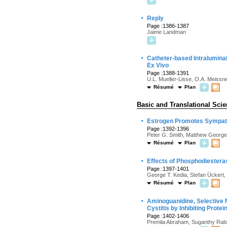
·
Reply
Page :1386-1387
Jaime Landman
·
Catheter-based Intralumina
Ex Vivo
Page :1388-1391
U.L. Mueller-Lisse, O.A. Meissne
Résumé
Plan
Basic and Translational Sci
·
Estrogen Promotes Sympath
Page :1392-1396
Peter G. Smith, Matthew Georg
Résumé
Plan
·
Effects of Phosphodiesteras
Page :1397-1401
George T. Kedia, Stefan Ückert
Résumé
Plan
·
Aminoguanidine, Selective 
Cystitis by Inhibiting Prote
Page :1402-1406
Premila Abraham, Suganthy Rabi