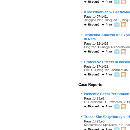
Résumé
Plan
·
Knockdown of p21-activated
Page :1407-1411
Xingqiao Wen, Xiaojuan Li, Bing
Résumé
Plan
·
Testicular Annexin A5 Exp
in Rats
Page :1412-1416
Bing Yao, Duangjai Rieanrakwo
Résumé
Plan
·
Protective Effects of Inosin
Page :1417-1422
Fei Liu, Liping Yao, Jianlin Yua
Résumé
Plan
Case Reports
·
Ischemic Cecal Perforation
Page :1423.e1
C. Cardinaux, T. Tawadros, V. Pra
Résumé
Plan
·
Trocar Site Spigelian-type
Page :1423.e3
Massimiliano Spaliviero, E.N. S
Résumé
Plan