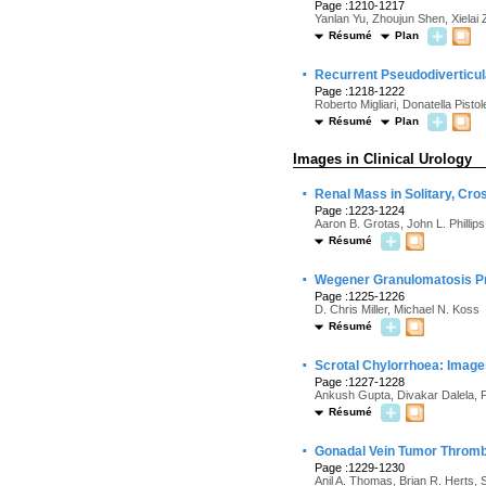
Page :1210-1217
Yanlan Yu, Zhoujun Shen, Xiela
Résumé
Plan
·
Recurrent Pseudodiverticul
Page :1218-1222
Roberto Migliari, Donatella Pist
Résumé
Plan
Images in Clinical Urology
·
Renal Mass in Solitary, Cro
Page :1223-1224
Aaron B. Grotas, John L. Phillips
Résumé
·
Wegener Granulomatosis Pr
Page :1225-1226
D. Chris Miller, Michael N. Koss
Résumé
·
Scrotal Chylorrhoea: Imag
Page :1227-1228
Ankush Gupta, Divakar Dalela, 
Résumé
·
Gonadal Vein Tumor Thromb
Page :1229-1230
Anil A. Thomas, Brian R. Herts,