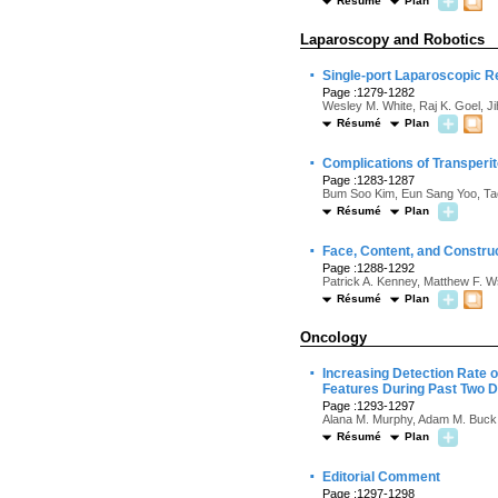
Résumé
Plan
Laparoscopy and Robotics
·
Single-port Laparoscopic R
Page :1279-1282
Wesley M. White, Raj K. Goel, J
Résumé
Plan
·
Complications of Transperi
Page :1283-1287
Bum Soo Kim, Eun Sang Yoo, T
Résumé
Plan
·
Face, Content, and Construct
Page :1288-1292
Patrick A. Kenney, Matthew F. Ws
Résumé
Plan
Oncology
·
Increasing Detection Rate o
Features During Past Two 
Page :1293-1297
Alana M. Murphy, Adam M. Buck,
Résumé
Plan
·
Editorial Comment
Page :1297-1298