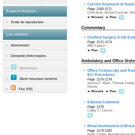
·
Current Treatment of Testic
Page :1165-1171
Espace Auteurs
Cenk Acar, Serhat Gurocak, Si
Résumé
Plan
Droits de reproduction
Commentary
Les actions
·
Urethral Surgery in the Ev
Page :1172-1174
Abonnement
Alfio Capizzi
Plan
Demande d'informations
Ambulatory and Office Urol
Bibliothèque
·
Office Cystoscopy and Tran
921 Procedures
Alerte nouveaux numéros
Page :1175-1178
Surena F. Matin, Thomas Feeley,
Dinney
Flux RSS
Résumé
Plan
·
Editorial Comment
Page :1178
Culley C. Carson
·
Renal Involvement in Brucel
Page :1179-1183
Kadir Ceylan, Mustafa Kasım Kar