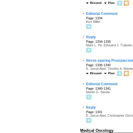
Résumé
Plan
·
Editorial Comment
Page :1334
Kurt Miller
·
Reply
Page :1334-1335
Mark L. Pe, Edouard J. Trabulsi, 
·
Nerve-sparing Prostatectom
Page :1336-1340
E. Jason Abel, Timothy A. Maste
Résumé
Plan
·
Editorial Comment
Page :1340-1341
Martin G. Sanda
·
Reply
Page :1341
E. Jason Abel, Christopher Dech
Medical Oncology