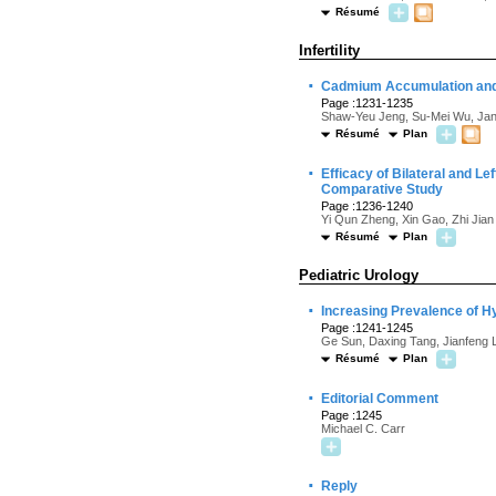
Résumé
Infertility
·
Cadmium Accumulation and M
Page :1231-1235
Shaw-Yeu Jeng, Su-Mei Wu, Ja
Résumé
Plan
·
Efficacy of Bilateral and Le
Comparative Study
Page :1236-1240
Yi Qun Zheng, Xin Gao, Zhi Jian
Résumé
Plan
Pediatric Urology
·
Increasing Prevalence of H
Page :1241-1245
Ge Sun, Daxing Tang, Jianfeng 
Résumé
Plan
·
Editorial Comment
Page :1245
Michael C. Carr
·
Reply