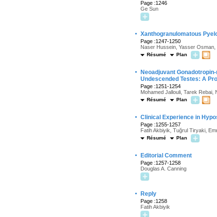
Page :1246
Ge Sun
·
Xanthogranulomatous Pyelone
Page :1247-1250
Naser Hussein, Yasser Osman,
Résumé
Plan
·
Neoadjuvant Gonadotropin-re
Undescended Testes: A Pro
Page :1251-1254
Mohamed Jallouli, Tarek Rebai,
Résumé
Plan
·
Clinical Experience in Hypo
Page :1255-1257
Fatih Akbiyik, Tuğrul Tiryaki, Em
Résumé
Plan
·
Editorial Comment
Page :1257-1258
Douglas A. Canning
·
Reply
Page :1258
Fatih Akbiyik