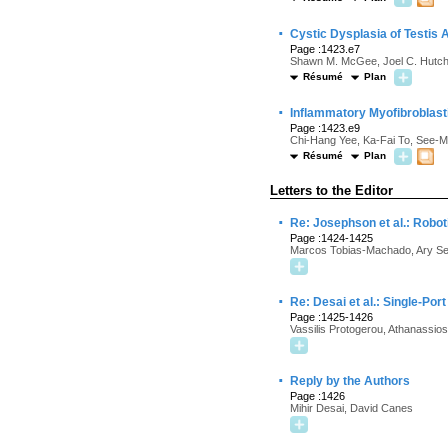
·
Cystic Dysplasia of Testis
Page :1423.e7
Shawn M. McGee, Joel C. Hutche
Résumé
Plan
·
Inflammatory Myofibroblast
Page :1423.e9
Chi-Hang Yee, Ka-Fai To, See-M
Résumé
Plan
Letters to the Editor
·
Re: Josephson et al.: Robo
Page :1424-1425
Marcos Tobias-Machado, Ary Se
·
Re: Desai et al.: Single-Por
Page :1425-1426
Vassilis Protogerou, Athanassio
·
Reply by the Authors
Page :1426
Mihir Desai, David Canes