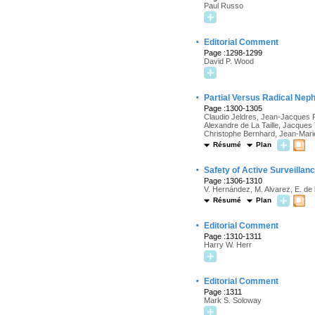
Paul Russo
·
Editorial Comment
Page :1298-1299
David P. Wood
·
Partial Versus Radical Neph
Page :1300-1305
Claudio Jeldres, Jean-Jacques P
Alexandre de La Taille, Jacques 
Christophe Bernhard, Jean-Marie
Résumé
Plan
·
Safety of Active Surveilla
Page :1306-1310
V. Hernández, M. Alvarez, E. de
Résumé
Plan
·
Editorial Comment
Page :1310-1311
Harry W. Herr
·
Editorial Comment
Page :1311
Mark S. Soloway