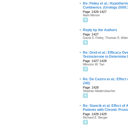
·
Re: Finley et al.: Hypotherm
Continence. (Urology 2009;
Page :1426-1427
Mani Menon
·
Reply by the Authors
Page :1427
David S. Finley, Thomas E. Ahl
·
Re: Greil et al.: Efficacy
Testosterone to Determine 
Page :1427-1428
Winston W. Tan
·
Re: De Castro et al.: Effec
240)
Page :1428
Stephan Madersbacher
·
Re: Stancik et al: Effect o
Patients with Chronic Prost
Page :1428-1429
Richard E. Berger