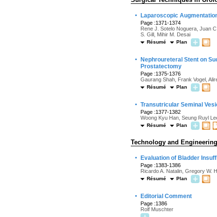
·
Laparoscopic Augmentation 
Page :1371-1374
Rene J. Sotelo Noguera, Juan C
S. Gill, Mihir M. Desai
Résumé
Plan
·
Nephroureteral Stent on Su
Prostatectomy
Page :1375-1376
Gaurang Shah, Frank Vogel, Ali
Résumé
Plan
·
Transutricular Seminal Ve
Page :1377-1382
Woong Kyu Han, Seung Ruyl Le
Résumé
Plan
Technology and Engineerin
·
Evaluation of Bladder Insuff
Page :1383-1386
Ricardo A. Natalin, Gregory W.
Résumé
Plan
·
Editorial Comment
Page :1386
Rolf Muschter