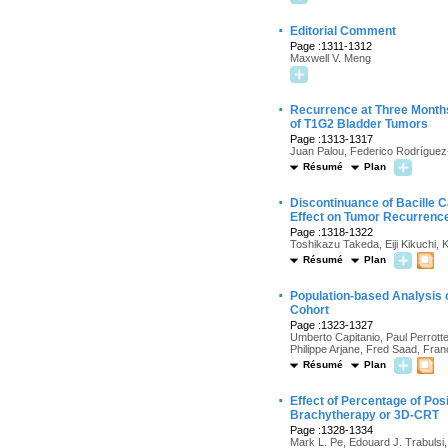
·
Editorial Comment
Page :1311-1312
Maxwell V. Meng
·
Recurrence at Three Months
of T1G2 Bladder Tumors
Page :1313-1317
Juan Palou, Federico Rodríguez-
Résumé
Plan
·
Discontinuance of Bacille 
Effect on Tumor Recurrenc
Page :1318-1322
Toshikazu Takeda, Eiji Kikuchi
Résumé
Plan
·
Population-based Analysis 
Cohort
Page :1323-1327
Umberto Capitanio, Paul Perrotte,
Philippe Arjane, Fred Saad, Fran
Résumé
Plan
·
Effect of Percentage of Po
Brachytherapy or 3D-CRT
Page :1328-1334
Mark L. Pe, Edouard J. Trabulsi