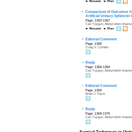
Résumé
Plan
·
Comparison of Outcomes for 
Artificial Urinary Sphincter
Page :1363-1367
Can Tuygun, Abdurrahim Imamog
Résumé
Plan
·
Editorial Comment
Page :1368
Craig V. Comiter
·
Reply
Page :1368-1369
Can Tuygun, Abdurrahim Imamo
·
Editorial Comment
Page :1369
Brian J. Flynn
·
Reply
Page :1369-1370
Can Tuygun, Abdurrahim Imamo
Surgical Techniques in Urol