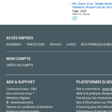
·
Re: Dave et al.: Single-Inst
Pediatric Renal Calculi. (U
Page :1429
Mihir M. Desai
ACCÈS RAPIDES
DOMAINES
TRAITÉS EMC
REVUES
LIVRES
NOS FORMULES D'AB
MON COMPTE
CRÉER UN COMPTE
AIDE & SUPPORT
PLATEFORMES ELSE
Contactez-nous / FAQ
Site e-commerce :
www.el
Qui sommes-nous ?
Aide à la pratique clinique
Mentions légales
Portail pour les institution
© - Avertissements
Site d'information sur l'E
Termes et conditions d'utilisation
E-learning pour les infirmi
Politique rédactionnelle
Bibliothèque d'e-books Els