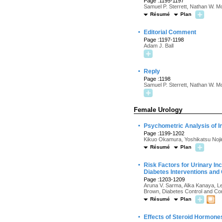
Page :1195-1197
Samuel P. Sterrett, Nathan W. 
Résumé
Plan
·
Editorial Comment
Page :1197-1198
Adam J. Ball
·
Reply
Page :1198
Samuel P. Sterrett, Nathan W. 
Female Urology
·
Psychometric Analysis of I
Page :1199-1202
Kikuo Okamura, Yoshikatsu Noji
Résumé
Plan
·
Risk Factors for Urinary I
Diabetes Interventions and
Page :1203-1209
Aruna V. Sarma, Alka Kanaya, Ler
Brown, Diabetes Control and Com
Résumé
Plan
·
Effects of Steroid Hormone