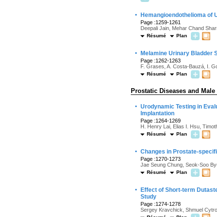
·
Hemangioendothelioma of U
Page :1259-1261
Deepali Jain, Mehar Chand Sharm
Résumé
Plan
·
Melamine Urinary Bladder 
Page :1262-1263
F. Grases, A. Costa-Bauzá, I. Gom
Résumé
Plan
Prostatic Diseases and Male
·
Urodynamic Testing in Evalu
Implantation
Page :1264-1269
H. Henry Lai, Elias I. Hsu, Timo
Résumé
Plan
·
Changes in Prostate-specif
Page :1270-1273
Jae Seung Chung, Seok-Soo Byu
Résumé
Plan
·
Effect of Short-term Dutast
Study
Page :1274-1278
Sergey Kravchick, Shmuel Cytron