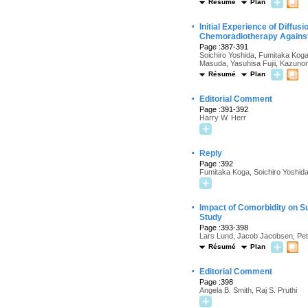
Résumé
Plan
·
Initial Experience of Diff
Chemoradiotherapy Against
Page :387-391
Soichiro Yoshida, Fumitaka Koga
Masuda, Yasuhisa Fujii, Kazunor
Résumé
Plan
·
Editorial Comment
Page :391-392
Harry W. Herr
·
Reply
Page :392
Fumitaka Koga, Soichiro Yoshida
·
Impact of Comorbidity on S
Study
Page :393-398
Lars Lund, Jacob Jacobsen, Pet
Résumé
Plan
·
Editorial Comment
Page :398
Angela B. Smith, Raj S. Pruthi