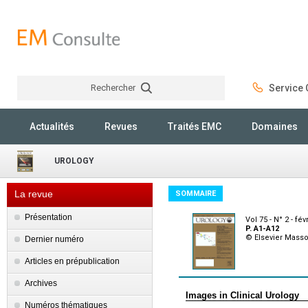
Rechercher
Service C
Rechercher
Actualités
Revues
Traités EMC
Domaines
UROLOGY
La revue
SOMMAIRE
Présentation
Vol 75 - N° 2 - fév
P. A1-A12
© Elsevier Mass
Dernier numéro
Articles en prépublication
Archives
Images in Clinical Urology
Numéros thématiques