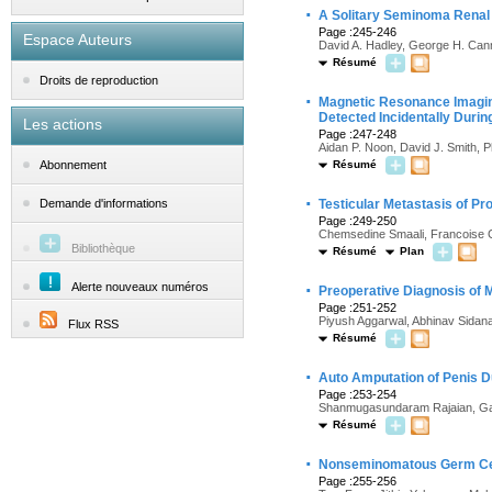
·
A Solitary Seminoma Renal 
Page :245-246
Espace Auteurs
David A. Hadley, George H. Cann
Résumé
Droits de reproduction
·
Magnetic Resonance Imaging
Detected Incidentally Duri
Les actions
Page :247-248
Aidan P. Noon, David J. Smith, 
Résumé
Abonnement
·
Testicular Metastasis of Pr
Demande d'informations
Page :249-250
Chemsedine Smaali, Francoise Go
Bibliothèque
Résumé
Plan
·
Alerte nouveaux numéros
Preoperative Diagnosis of 
Page :251-252
Piyush Aggarwal, Abhinav Sidan
Flux RSS
Résumé
·
Auto Amputation of Penis 
Page :253-254
Shanmugasundaram Rajaian, Gan
Résumé
·
Nonseminomatous Germ Cell
Page :255-256