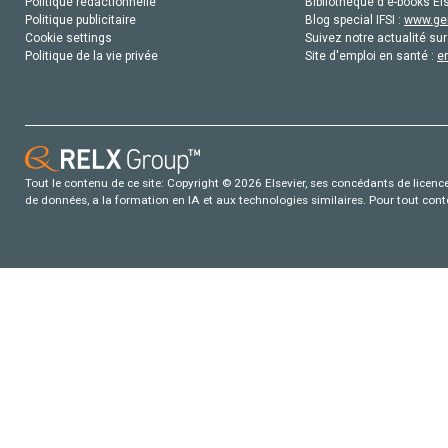
Politique rédactionnelle
Bibliothèque d'e-books Els
Politique publicitaire
Blog special IFSI :
www.gen
Cookie settings
Suivez notre actualité sur
Politique de la vie privée
Site d'emploi en santé :
e
Tout le contenu de ce site: Copyright © 2026 Elsevier, ses concédants de licence e
de données, a la formation en IA et aux technologies similaires. Pour tout con