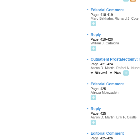
·
Editorial Comment
Page :418-419
Marc Birkhahn, Richard J. Cote
·
Reply
Page :419-420
William J. Catalona
·
Outpatient Prostatectomy: 
Page :421-424
Aaron D. Martin, Rafael N. Nune
Résumé
Plan
·
Editorial Comment
Page :425
Alireza Moinzadeh
·
Reply
Page :425
Aaron D. Martin, Erik P. Castle
·
Editorial Comment
Page :425-426