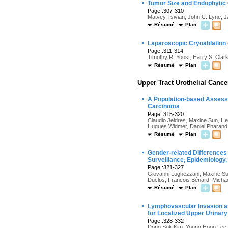
·
Tumor Size and Endophytic 
Page :307-310
Matvey Tsivian, John C. Lyne, 
Résumé
Plan
·
Laparoscopic Cryoablation 
Page :311-314
Timothy R. Yoost, Harry S. Clar
Résumé
Plan
Upper Tract Urothelial Cance
·
A Population-based Assessm
Carcinoma
Page :315-320
Claudio Jeldres, Maxine Sun, He
Hugues Widmer, Daniel Pharand, 
Résumé
Plan
·
Gender-related Differences i
Surveillance, Epidemiology
Page :321-327
Giovanni Lughezzani, Maxine Sun
Duclos, Francois Bénard, Micha
Résumé
Plan
·
Lymphovascular Invasion an
for Localized Upper Urinary
Page :328-332
Dong Suk Kim, Young Hoon Lee