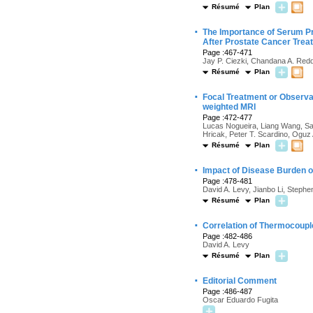
Résumé
Plan
·
The Importance of Serum Pr
After Prostate Cancer Trea
Page :467-471
Jay P. Ciezki, Chandana A. Redd
Résumé
Plan
·
Focal Treatment or Observa
weighted MRI
Page :472-477
Lucas Nogueira, Liang Wang, Sam
Hricak, Peter T. Scardino, Oguz
Résumé
Plan
·
Impact of Disease Burden o
Page :478-481
David A. Levy, Jianbo Li, Steph
Résumé
Plan
·
Correlation of Thermocouple
Page :482-486
David A. Levy
Résumé
Plan
·
Editorial Comment
Page :486-487
Oscar Eduardo Fugita