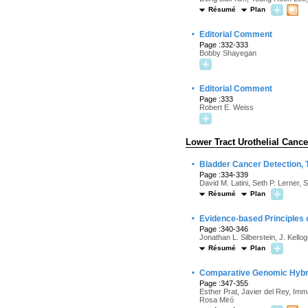
Résumé
Plan
·
Editorial Comment
Page :332-333
Bobby Shayegan
·
Editorial Comment
Page :333
Robert E. Weiss
Lower Tract Urothelial Cance
·
Bladder Cancer Detection, 
Page :334-339
David M. Latini, Seth P. Lerner,
Résumé
Plan
·
Evidence-based Principles 
Page :340-346
Jonathan L. Silberstein, J. Kell
Résumé
Plan
·
Comparative Genomic Hybrid
Page :347-355
Esther Prat, Javier del Rey, Im
Rosa Miró