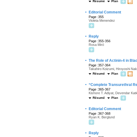
Résumé
Plan
·
Editorial Comment
Page :355
Violeta Menendez
·
Reply
Page :355-356
Rosa Miró
·
The Role of Actinin-4 in Bl
Page :357-364
Takahiro Koizumi, Hiroyoshi N
Résumé
Plan
·
“Complete Transurethral Re
Page :365-367
Kishore T. Adiyat, Devendar Ka
Résumé
Plan
·
Editorial Comment
Page :367-368
Ryan K. Berglund
·
Reply