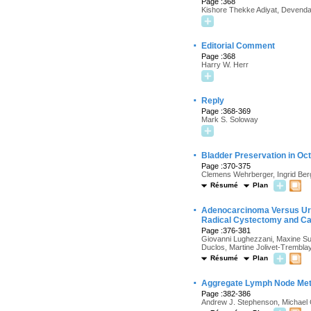
Page :368
Kishore Thekke Adiyat, Devenda
·
Editorial Comment
Page :368
Harry W. Herr
·
Reply
Page :368-369
Mark S. Soloway
·
Bladder Preservation in Oc
Page :370-375
Clemens Wehrberger, Ingrid Ber
Résumé
Plan
·
Adenocarcinoma Versus Urot
Radical Cystectomy and Can
Page :376-381
Giovanni Lughezzani, Maxine Sun
Duclos, Martine Jolivet-Tremblay
Résumé
Plan
·
Aggregate Lymph Node Meta
Page :382-386
Andrew J. Stephenson, Michael 