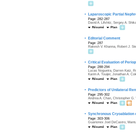
·
Laparoscopic Partial Nephr
Page :282-287
David A. Lifshitz, Sergey A. Shi
Résumé
Plan
·
Editorial Comment
Page :287
Rakesh V. Khanna, Robert J. Ste
·
Critical Evaluation of Peri
Page :288-294
Lucas Nogueira, Darren Katz, Ro
Karim A. Touijer, Jonathan A. C
Résumé
Plan
·
Predictors of Unilateral R
Page :295-302
Andrea A. Chan, Christopher G. 
Résumé
Plan
·
Synchronous Cryoablation o
Page :303-306
Guarionex Joel DeCastro, Mant
Résumé
Plan