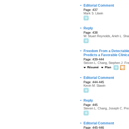
·
Editorial Comment
Page :437
Mark S. Litwin
·
Reply
Page :438
W. Stuart Reynolds, Arieh L. Sha
·
Freedom From a Detectable 
Predicts a Favorable Clini
Page :439-444
Steven L. Chang, Stephen J. Free
Résumé
Plan
·
Editorial Comment
Page :444-445
Kevin M. Slawin
·
Reply
Page :445
Steven L. Chang, Joseph C. Pres
·
Editorial Comment
Page :445-446