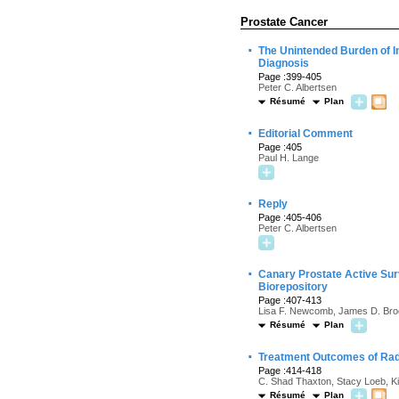
Prostate Cancer
·
The Unintended Burden of I
Diagnosis
Page :399-405
Peter C. Albertsen
Résumé
Plan
·
Editorial Comment
Page :405
Paul H. Lange
·
Reply
Page :405-406
Peter C. Albertsen
·
Canary Prostate Active Surv
Biorepository
Page :407-413
Lisa F. Newcomb, James D. Brook
Résumé
Plan
·
Treatment Outcomes of Radi
Page :414-418
C. Shad Thaxton, Stacy Loeb, Ki
Résumé
Plan