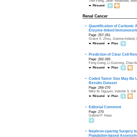
Tom Feng, Jithin Yohannan, Moh
Résumé
Renal Cancer
·
Quantification of Carbonic
Enzyme-linked Immunosorbe
Page :257-261
Grace X. Zhou, Joanna Ireland,
Résumé
Plan
·
Prediction of Clear Cell Re
Page :262-265
Feng Gang, Li Guorong, Zhao An,
Résumé
Plan
·
Coded Tumor Size May Be Un
Results Dataset
Page :266-270
Mike M. Nguyen, Inderbir S. Gill
Résumé
Plan
·
Editorial Comment
Page :270
Gabriel P. Haas
·
Nephron-sparing Surgery Is
Population-based Assessm