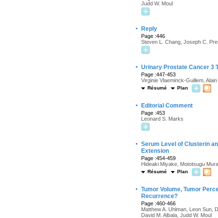
Judd W. Moul
·
Reply
Page :446
Steven L. Chang, Joseph C. Pres
·
Urinary Prostate Cancer 3 
Page :447-453
Virginie Vlaeminck-Guillem, Alai
Résumé
Plan
·
Editorial Comment
Page :453
Leonard S. Marks
·
Serum Level of Clusterin a
Extension
Page :454-459
Hideaki Miyake, Mototsugu Mura
Résumé
Plan
·
Tumor Volume, Tumor Percen
Recurrence?
Page :460-466
Matthew A. Uhlman, Leon Sun, Da
David M. Albala, Judd W. Moul