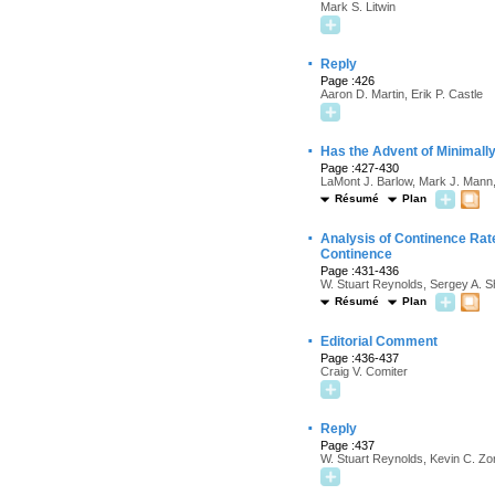
Mark S. Litwin
·
Reply
Page :426
Aaron D. Martin, Erik P. Castle
·
Has the Advent of Minimally
Page :427-430
LaMont J. Barlow, Mark J. Mann
Résumé
Plan
·
Analysis of Continence Rat
Continence
Page :431-436
W. Stuart Reynolds, Sergey A. S
Résumé
Plan
·
Editorial Comment
Page :436-437
Craig V. Comiter
·
Reply
Page :437
W. Stuart Reynolds, Kevin C. Zo