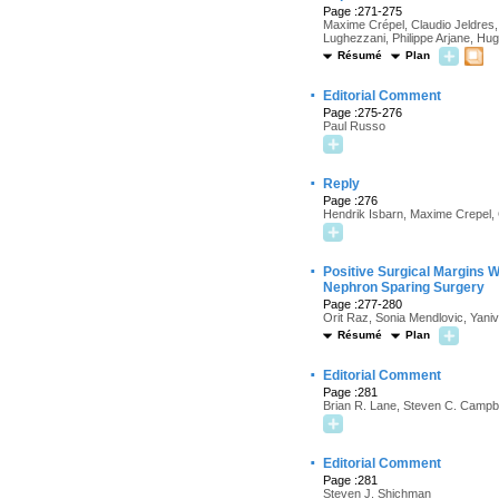
Page :271-275
Maxime Crépel, Claudio Jeldres,
Lughezzani, Philippe Arjane, H
Résumé
Plan
·
Editorial Comment
Page :275-276
Paul Russo
·
Reply
Page :276
Hendrik Isbarn, Maxime Crepel, 
·
Positive Surgical Margins 
Nephron Sparing Surgery
Page :277-280
Orit Raz, Sonia Mendlovic, Yaniv
Résumé
Plan
·
Editorial Comment
Page :281
Brian R. Lane, Steven C. Campbe
·
Editorial Comment
Page :281
Steven J. Shichman