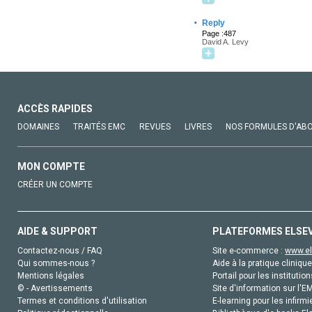
·
Reply
Page :487
David A. Levy
ACCÈS RAPIDES
DOMAINES
TRAITÉS EMC
REVUES
LIVRES
NOS FORMULES D'AB
MON COMPTE
CRÉER UN COMPTE
AIDE & SUPPORT
PLATEFORMES ELSE
Contactez-nous / FAQ
Site e-commerce :
www.el
Qui sommes-nous ?
Aide à la pratique clinique
Mentions légales
Portail pour les institution
© - Avertissements
Site d'information sur l'E
Termes et conditions d'utilisation
E-learning pour les infirmi