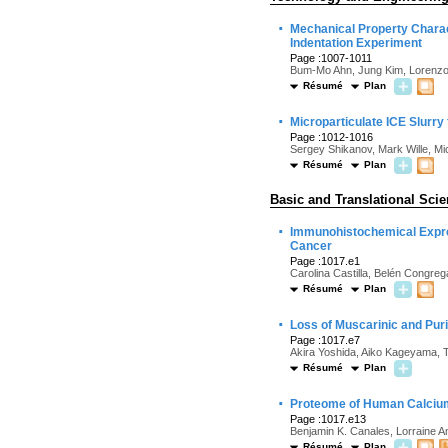
·
Mechanical Property Charact
Indentation Experiment
Page :1007-1011
Bum-Mo Ahn, Jung Kim, Lorenzo
Résumé
Plan
·
Microparticulate ICE Slurr
Page :1012-1016
Sergey Shikanov, Mark Wille, Mi
Résumé
Plan
Basic and Translational Sci
·
Immunohistochemical Expre
Cancer
Page :1017.e1
Carolina Castilla, Belén Congre
Résumé
Plan
·
Loss of Muscarinic and Puri
Page :1017.e7
Akira Yoshida, Aiko Kageyama, 
Résumé
Plan
·
Proteome of Human Calciu
Page :1017.e13
Benjamin K. Canales, Lorraine A
Résumé
Plan