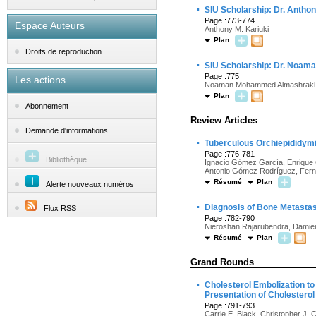
·
SIU Scholarship: Dr. Anthon
Page :773-774
Espace Auteurs
Anthony M. Kariuki
Plan
Droits de reproduction
·
SIU Scholarship: Dr. Noa
Page :775
Les actions
Noaman Mohammed Almashraki
Plan
Abonnement
Review Articles
Demande d'informations
·
Tuberculous Orchiepididymi
Page :776-781
Bibliothèque
Ignacio Gómez García, Enrique 
Antonio Gómez Rodríguez, Fer
Résumé
Plan
Alerte nouveaux numéros
·
Diagnosis of Bone Metasta
Flux RSS
Page :782-790
Nieroshan Rajarubendra, Damie
Résumé
Plan
Grand Rounds
·
Cholesterol Embolization to
Presentation of Cholestero
Page :791-793
Carrie E. Black, Christopher J. 