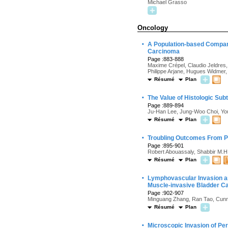
Michael Grasso
Oncology
·
A Population-based Compari
Carcinoma
Page :883-888
Maxime Crépel, Claudio Jeldres,
Philippe Arjane, Hugues Widmer,
Résumé
Plan
·
The Value of Histologic Sub
Page :889-894
Ju-Han Lee, Jung-Woo Choi, Yo
Résumé
Plan
·
Troubling Outcomes From Po
Page :895-901
Robert Abouassaly, Shabbir M.H. A
Résumé
Plan
·
Lymphovascular Invasion a
Muscle-invasive Bladder Ca
Page :902-907
Minguang Zhang, Ran Tao, Cun
Résumé
Plan
·
Microscopic Invasion of Per