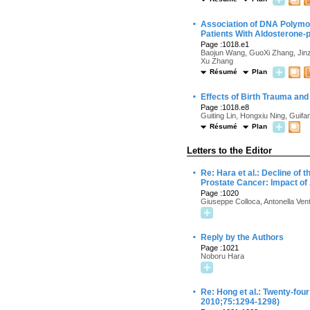
·
Association of DNA Polymo
Patients With Aldosterone
Page :1018.e1
Baojun Wang, GuoXi Zhang, Jinz
Xu Zhang
Résumé
Plan
·
Effects of Birth Trauma and
Page :1018.e8
Guiting Lin, Hongxiu Ning, Guif
Résumé
Plan
Letters to the Editor
·
Re: Hara et al.: Decline of
Prostate Cancer: Impact of 
Page :1020
Giuseppe Colloca, Antonella Vent
·
Reply by the Authors
Page :1021
Noboru Hara
·
Re: Hong et al.: Twenty-fou
2010;75:1294-1298)