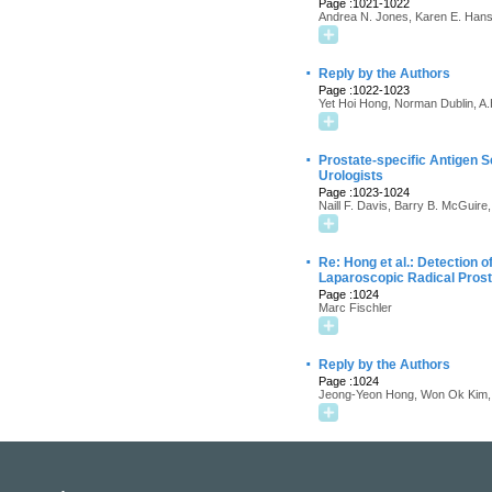
Page :1021-1022
Andrea N. Jones, Karen E. Han
·
Reply by the Authors
Page :1022-1023
Yet Hoi Hong, Norman Dublin, A
·
Prostate-specific Antigen S
Urologists
Page :1023-1024
Naill F. Davis, Barry B. McGuire
·
Re: Hong et al.: Detection
Laparoscopic Radical Pros
Page :1024
Marc Fischler
·
Reply by the Authors
Page :1024
Jeong-Yeon Hong, Won Ok Kim,