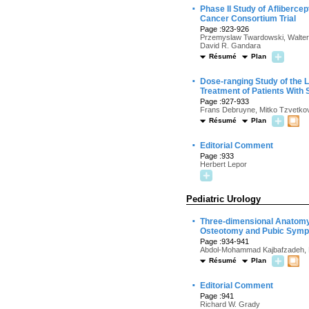
·
Phase II Study of Aflibercep
Cancer Consortium Trial
Page :923-926
Przemyslaw Twardowski, Walter M
David R. Gandara
Résumé
Plan
·
Dose-ranging Study of the 
Treatment of Patients With
Page :927-933
Frans Debruyne, Mitko Tzvetkov, 
Résumé
Plan
·
Editorial Comment
Page :933
Herbert Lepor
Pediatric Urology
·
Three-dimensional Anatomy
Osteotomy and Pubic Symphy
Page :934-941
Abdol-Mohammad Kajbafzadeh, R
Résumé
Plan
·
Editorial Comment
Page :941
Richard W. Grady