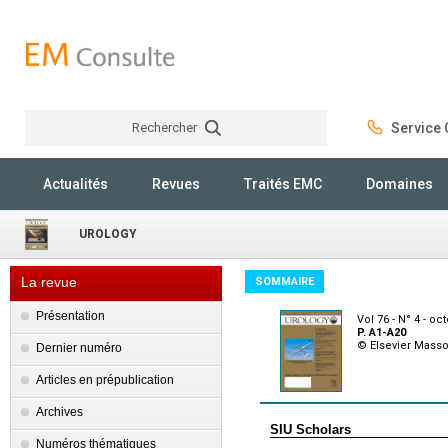
Rechercher
Service C
Rechercher
Actualités
Revues
Traités EMC
Domaines
UROLOGY
La revue
SOMMAIRE
Présentation
Vol 76 - N° 4 - oc
P. A1-A20
© Elsevier Mass
Dernier numéro
Articles en prépublication
Archives
SIU Scholars
Numéros thématiques