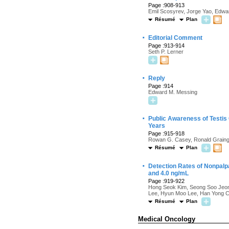
Page :908-913
Emil Scosyrev, Jorge Yao, Edw
Résumé
Plan
·
Editorial Comment
Page :913-914
Seth P. Lerner
·
Reply
Page :914
Edward M. Messing
·
Public Awareness of Testis
Years
Page :915-918
Rowan G. Casey, Ronald Grainger
Résumé
Plan
·
Detection Rates of Nonpalp
and 4.0 ng/mL
Page :919-922
Hong Seok Kim, Seong Soo Jeon
Lee, Hyun Moo Lee, Han Yong C
Résumé
Plan
Medical Oncology