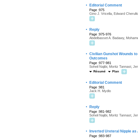
·
Editorial Comment
Page :975
Gino J. Vricella, Edward Cherull
·
Reply
Page :975-976
Abdelbasset A. Badawy, Mohame
·
Civilian Gunshot Wounds to 
Outcomes
Page :977-981
Soheil Najibi, Moritz Tannast, Jer
Résumé
Plan
·
Editorial Comment
Page :981
Jack H. Mydlo
·
Reply
Page :981-982
Soheil Najibi, Moritz Tannast, Jer
·
Inverted Ureteral Nipple as
Page :983-987