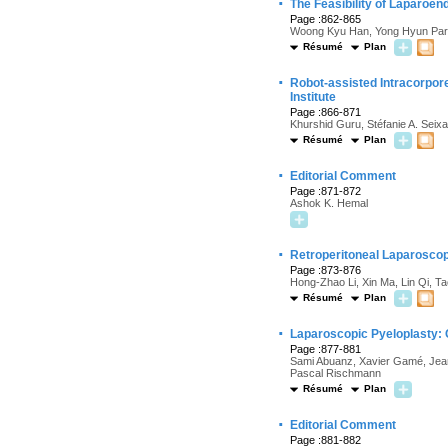
·
The Feasibility of Laparoe
Page :862-865
Woong Kyu Han, Yong Hyun Par
Résumé
Plan
·
Robot-assisted Intracorpore
Institute
Page :866-871
Khurshid Guru, Stéfanie A. Seix
Résumé
Plan
·
Editorial Comment
Page :871-872
Ashok K. Hemal
·
Retroperitoneal Laparoscop
Page :873-876
Hong-Zhao Li, Xin Ma, Lin Qi, 
Résumé
Plan
·
Laparoscopic Pyeloplasty:
Page :877-881
Sami Abuanz, Xavier Gamé, Jean
Pascal Rischmann
Résumé
Plan
·
Editorial Comment
Page :881-882