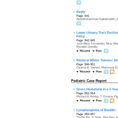
·
Reply
Page :941
Abdolmohammad Kajbafzadeh, A
·
Lower Urinary Tract Dysfun
Palsy
Page :942-945
José Ailton Fernandes Silva, Már
Ronaldo Damião
Résumé
Plan
·
Bilateral Wilms' Tumors: S
Page :946-951
Osama M. Sarhan, Mahmoud El-
Résumé
Plan
Pediatric Case Report
·
Gross Hematuria in a 3-Yea
Page :952-954
Richard A. Ashley, T. Ernesto Fi
Résumé
Plan
·
Lymphangioma of Bladder
Page :955-957
Zhi Bin Niu, Yi Yang, Ying Hou, 