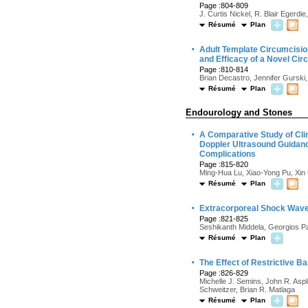
Page :804-809
J. Curtis Nickel, R. Blair Egerdi
Résumé
Plan
·
Adult Template Circumcisio
and Efficacy of a Novel Ci
Page :810-814
Brian Decastro, Jennifer Gurski
Résumé
Plan
Endourology and Stones
·
A Comparative Study of Cli
Doppler Ultrasound Guidan
Complications
Page :815-820
Ming-Hua Lu, Xiao-Yong Pu, Xin
Résumé
Plan
·
Extracorporeal Shock Wave 
Page :821-825
Seshikanth Middela, Georgios P
Résumé
Plan
·
The Effect of Restrictive B
Page :826-829
Michelle J. Semins, John R. As
Schweitzer, Brian R. Matlaga
Résumé
Plan