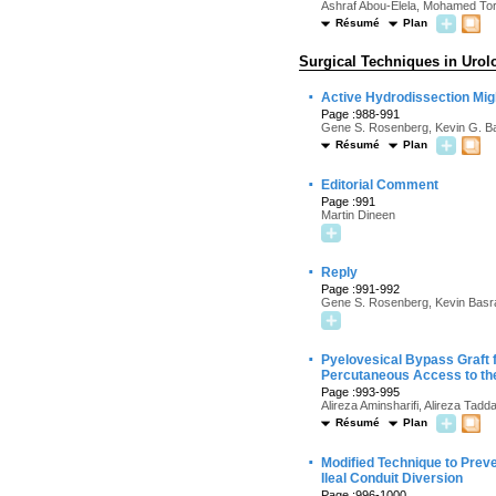
Ashraf Abou-Elela, Mohamed To
Résumé
Plan
Surgical Techniques in Urol
·
Active Hydrodissection Migh
Page :988-991
Gene S. Rosenberg, Kevin G. Ba
Résumé
Plan
·
Editorial Comment
Page :991
Martin Dineen
·
Reply
Page :991-992
Gene S. Rosenberg, Kevin Basra
·
Pyelovesical Bypass Graft f
Percutaneous Access to the
Page :993-995
Alireza Aminsharifi, Alireza Ta
Résumé
Plan
·
Modified Technique to Prev
Ileal Conduit Diversion
Page :996-1000