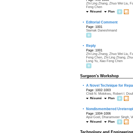
Zhi Ling Zhang, Zhuo Wei Liu, F
Feng Chen
Résumé
Plan
·
Editorial Comment
Page :1001
Siamak Daneshmand
·
Reply
Page :1001
Zhi Ling Zhang, Zhuo Wei Liu, F
Feng Chen, Zhi Ling Zhang, Zhuo
Long Yu, Xiao Feng Chen
Surgeon's Workshop
·
A Novel Technique for Repai
Page :1002-1003
Chidi N. Molokwu, Robert I. Doul
Résumé
Plan
·
Nondismembered Ureteroplas
Page :1004-1006
Apul Goel, Dharamveer Singh, 
Résumé
Plan
Technology and Engineerin