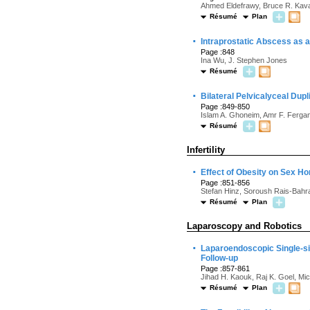
Ahmed Eldefrawy, Bruce R. Kav
Résumé
Plan
·
Intraprostatic Abscess as 
Page :848
Ina Wu, J. Stephen Jones
Résumé
·
Bilateral Pelvicalyceal Dupl
Page :849-850
Islam A. Ghoneim, Amr F. Ferga
Résumé
Infertility
·
Effect of Obesity on Sex Ho
Page :851-856
Stefan Hinz, Soroush Rais-Bahra
Résumé
Plan
Laparoscopy and Robotics
·
Laparoendoscopic Single-si
Follow-up
Page :857-861
Jihad H. Kaouk, Raj K. Goel, Mi
Résumé
Plan