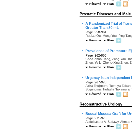
Résumé
Plan
Prostatic Diseases and Male
·
A Randomized Trial of Trans
Greater Than 80 mL
Page :958-961
Rubiao Ou, Meng You, Ping Tang,
Résumé
Plan
·
Prevalence of Premature Eja
Page :962-966
Chao-Zhao Liang, Zong-Yao Hao,
Zhou, Yu Li, Zheng-Xing Zhou, 
Résumé
Plan
·
Urgency Is an Independent 
Page :967-970
Akira Tsujimura, Tetsuya Takao
Suganuma, Tadashi Nakamura, T
Résumé
Plan
Reconstructive Urology
·
Buccal Mucosa Graft for Uret
Page :971-975
Abdelbasset A. Badawy, Ahmad 
Résumé
Plan