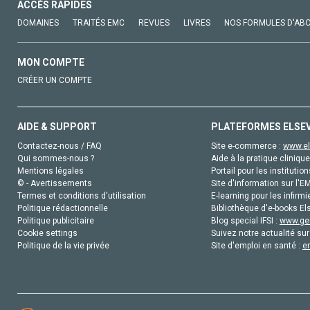
ACCÈS RAPIDES
DOMAINES
TRAITÉS EMC
REVUES
LIVRES
NOS FORMULES D'AB
MON COMPTE
CRÉER UN COMPTE
AIDE & SUPPORT
PLATEFORMES ELSE
Contactez-nous / FAQ
Site e-commerce :
www.el
Qui sommes-nous ?
Aide à la pratique clinique
Mentions légales
Portail pour les institution
© - Avertissements
Site d'information sur l'E
Termes et conditions d'utilisation
E-learning pour les infirmi
Politique rédactionnelle
Bibliothèque d'e-books Els
Politique publicitaire
Blog special IFSI :
www.gen
Cookie settings
Suivez notre actualité sur
Politique de la vie privée
Site d'emploi en santé :
e