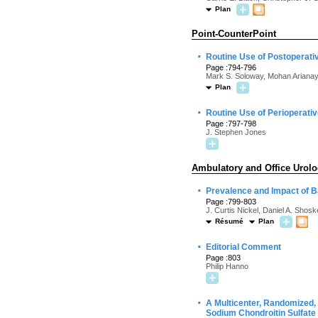
Plan
Point-CounterPoint
·
Routine Use of Postoperat
Page :794-796
Mark S. Soloway, Mohan Arian
Plan
·
Routine Use of Perioperati
Page :797-798
J. Stephen Jones
Ambulatory and Office Urol
·
Prevalence and Impact of Bac
Page :799-803
J. Curtis Nickel, Daniel A. Shosk
Résumé
Plan
·
Editorial Comment
Page :803
Philip Hanno
·
A Multicenter, Randomized, D
Sodium Chondroitin Sulfate V