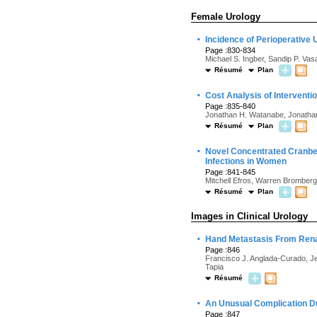
Female Urology
·
Incidence of Perioperative U
Page :830-834
Michael S. Ingber, Sandip P. Va
Résumé
Plan
·
Cost Analysis of Interventi
Page :835-840
Jonathan H. Watanabe, Jonathan 
Résumé
Plan
·
Novel Concentrated Cranber
Infections in Women
Page :841-845
Mitchell Efros, Warren Bromberg
Résumé
Plan
Images in Clinical Urology
·
Hand Metastasis From Ren
Page :846
Francisco J. Anglada-Curado, Je
Tapia
Résumé
·
An Unusual Complication Dur
Page :847