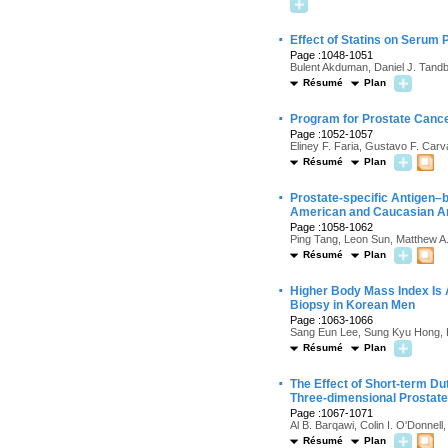
·
Effect of Statins on Serum 
Page :1048-1051
Bulent Akduman, Daniel J. Tandb
Résumé
Plan
·
Program for Prostate Cance
Page :1052-1057
Eliney F. Faria, Gustavo F. Carv
Résumé
Plan
·
Prostate-specific Antigen–b
American and Caucasian A
Page :1058-1062
Ping Tang, Leon Sun, Matthew A.
Résumé
Plan
·
Higher Body Mass Index Is 
Biopsy in Korean Men
Page :1063-1066
Sang Eun Lee, Sung Kyu Hong, 
Résumé
Plan
·
The Effect of Short-term Du
Three-dimensional Prostat
Page :1067-1071
Al B. Barqawi, Colin I. O'Donnell
Résumé
Plan