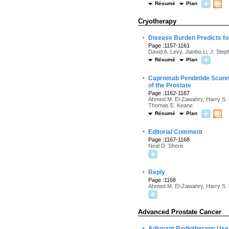
Résumé
Plan
Cryotherapy
·
Disease Burden Predicts fo
Page :1157-1161
David A. Levy, Jianbo Li, J. Ste
Résumé
Plan
·
Capromab Pendetide Scanning
of the Prostate
Page :1162-1167
Ahmed M. El-Zawahry, Harry S. C
Thomas E. Keane
Résumé
Plan
·
Editorial Comment
Page :1167-1168
Neal D. Shore
·
Reply
Page :1168
Ahmed M. El-Zawahry, Harry S.
Advanced Prostate Cancer
·
Adjuvant Radiotherapy Use 