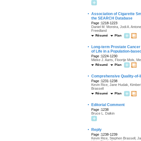
·
Association of Cigarette S
the SEARCH Database
Page :1218-1223
Daniel M. Moreira, Jodi A. Antone
Freedland
Résumé
Plan
·
Long-term Prostate Cancer 
of Life in a Population-base
Page :1224-1230
Mieke J. Aarts, Floortje Mols, 
Résumé
Plan
·
Comprehensive Quality-of-li
Page :1231-1238
Kevin Rice, Jane Hudak, Kimberl
Brassell
Résumé
Plan
·
Editorial Comment
Page :1238
Bruce L. Dalkin
·
Reply
Page :1238-1239
Kevin Rice, Stephen Brassell, Ja