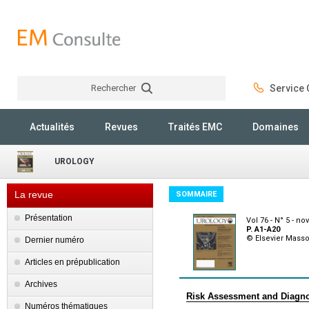
Rechercher
Service C
Rechercher
Actualités
Revues
Traités EMC
Domaines
UROLOGY
La revue
SOMMAIRE
Présentation
Vol 76 - N° 5 - n
P. A1-A20
© Elsevier Mass
Dernier numéro
Articles en prépublication
Archives
Risk Assessment and Diagn
Numéros thématiques