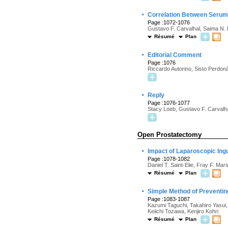
·
Correlation Between Serum 
Page :1072-1076
Gustavo F. Carvalhal, Saima N. 
Résumé
Plan
·
Editorial Comment
Page :1076
Riccardo Autorino, Sisto Perdon
·
Reply
Page :1076-1077
Stacy Loeb, Gustavo F. Carvalhal
Open Prostatectomy
·
Impact of Laparoscopic Ing
Page :1078-1082
Daniel T. Saint-Elie, Fray F. Mars
Résumé
Plan
·
Simple Method of Preventin
Page :1083-1087
Kazumi Taguchi, Takahiro Yasui,
Keiichi Tozawa, Kenjiro Kohri
Résumé
Plan