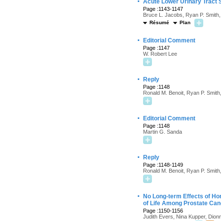
·
Acute Lower Urinary Tract
Page :1143-1147
Bruce L. Jacobs, Ryan P. Smith, 
Résumé
Plan
·
Editorial Comment
Page :1147
W. Robert Lee
·
Reply
Page :1148
Ronald M. Benoit, Ryan P. Smith,
·
Editorial Comment
Page :1148
Martin G. Sanda
·
Reply
Page :1148-1149
Ronald M. Benoit, Ryan P. Smith,
·
No Long-term Effects of Ho
of Life Among Prostate Can
Page :1150-1156
Judith Evers, Nina Kupper, Dionn