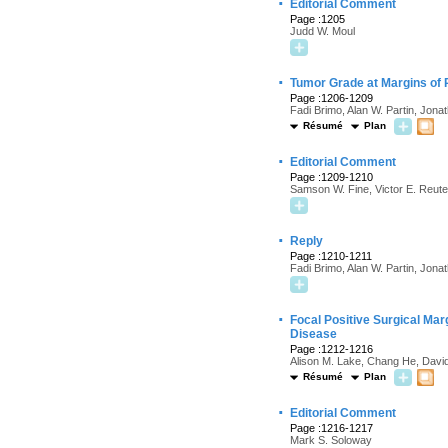
·
Editorial Comment
Page :1205
Judd W. Moul
·
Tumor Grade at Margins of 
Page :1206-1209
Fadi Brimo, Alan W. Partin, Jonat
Résumé
Plan
·
Editorial Comment
Page :1209-1210
Samson W. Fine, Victor E. Reute
·
Reply
Page :1210-1211
Fadi Brimo, Alan W. Partin, Jonat
·
Focal Positive Surgical Ma
Disease
Page :1212-1216
Alison M. Lake, Chang He, Davi
Résumé
Plan
·
Editorial Comment
Page :1216-1217
Mark S. Soloway