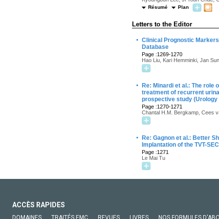
Résumé
Plan
Letters to the Editor
·
Clinical Prognostic Marker
Database
Page :1269-1270
Hao Liu, Kari Hemminki, Jan Sun
·
Re: Minardi et al.: The role
treatment of recurrent urin
prospective study (Urology
Page :1270-1271
Chantal H.M. Bergkamp, Cees va
·
Re: Gagnon et al.: Better 
Implantation of the TVT-SE
Page :1271
Le Mai Tu
ACCÈS RAPIDES
DOMAINES
TRAITÉS EMC
REVUES
LIVRES
NOS FORMULES D'AB