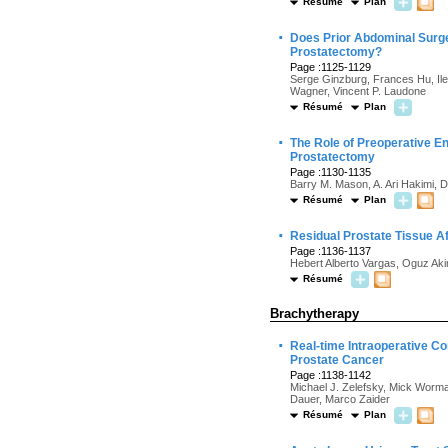
Résumé
Plan
·
Does Prior Abdominal Surge
Prostatectomy?
Page :1125-1129
Serge Ginzburg, Frances Hu, Ile
Wagner, Vincent P. Laudone
Résumé
Plan
·
The Role of Preoperative En
Prostatectomy
Page :1130-1135
Barry M. Mason, A. Ari Hakimi, 
Résumé
Plan
·
Residual Prostate Tissue A
Page :1136-1137
Hebert Alberto Vargas, Oguz Aki
Résumé
Brachytherapy
·
Real-time Intraoperative C
Prostate Cancer
Page :1138-1142
Michael J. Zelefsky, Mick Worma
Dauer, Marco Zaider
Résumé
Plan