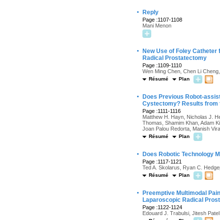
·
Reply
Page :1107-1108
Mani Menon
·
New Use of Foley Catheter 
Radical Prostatectomy
Page :1109-1110
Wen Ming Chen, Chen Li Cheng
Résumé
Plan
·
Does Previous Robot-assis
Cystectomy? Results from 
Page :1111-1116
Matthew H. Hayn, Nicholas J. He
Thomas, Shamim Khan, Adam Kibe
Joan Palou Redorta, Manish Vira
Résumé
Plan
·
Does Robotic Technology Mi
Page :1117-1121
Ted A. Skolarus, Ryan C. Hedgep
Résumé
Plan
·
Preemptive Multimodal Pain
Laparoscopic Radical Pros
Page :1122-1124
Edouard J. Trabulsi, Jitesh Pate