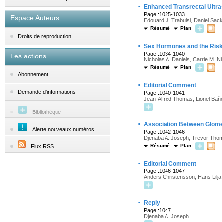
·
Enhanced Transrectal Ultra
Page :1025-1033
Espace Auteurs
Edouard J. Trabulsi, Daniel Sac
Résumé
Plan
Droits de reproduction
·
Sex Hormones and the Risk 
Page :1034-1040
Les actions
Nicholas A. Daniels, Carrie M. 
Résumé
Plan
Abonnement
·
Editorial Comment
Demande d'informations
Page :1040-1041
Jean-Alfred Thomas, Lionel Bañ
Bibliothèque
·
Association Between Glomeru
Alerte nouveaux numéros
Page :1042-1046
Djenaba A. Joseph, Trevor Tho
Résumé
Plan
Flux RSS
·
Editorial Comment
Page :1046-1047
Anders Christensson, Hans Lilja
·
Reply
Page :1047
Djenaba A. Joseph