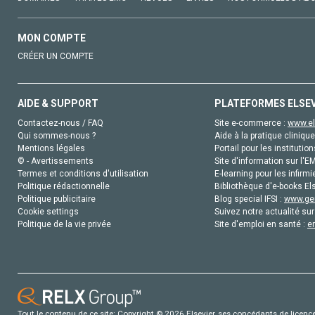
MON COMPTE
CRÉER UN COMPTE
AIDE & SUPPORT
PLATEFORMES ELSE
Contactez-nous / FAQ
Site e-commerce :
www.el
Qui sommes-nous ?
Aide à la pratique clinique
Mentions légales
Portail pour les institution
© - Avertissements
Site d'information sur l'E
Termes et conditions d'utilisation
E-learning pour les infirmi
Politique rédactionnelle
Bibliothèque d'e-books Els
Politique publicitaire
Blog special IFSI :
www.gen
Cookie settings
Suivez notre actualité sur
Politique de la vie privée
Site d'emploi en santé :
e
Tout le contenu de ce site: Copyright © 2026 Elsevier, ses concédants de licence e