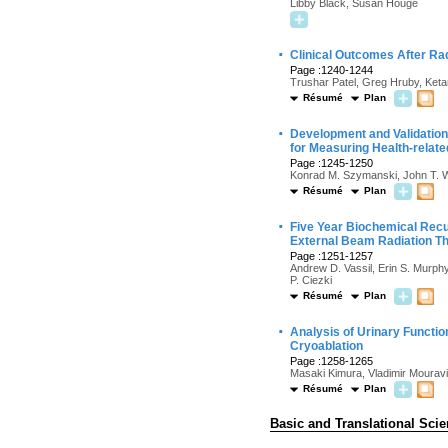
Libby Black, Susan Houge
·
Clinical Outcomes After Rad
Page :1240-1244
Trushar Patel, Greg Hruby, Ket
Résumé
Plan
·
Development and Validation
for Measuring Health-relate
Page :1245-1250
Konrad M. Szymanski, John T. W
Résumé
Plan
·
Five Year Biochemical Recu
External Beam Radiation T
Page :1251-1257
Andrew D. Vassil, Erin S. Murph
P. Ciezki
Résumé
Plan
·
Analysis of Urinary Functi
Cryoablation
Page :1258-1265
Masaki Kimura, Vladimir Mouravi
Résumé
Plan
Basic and Translational Sci