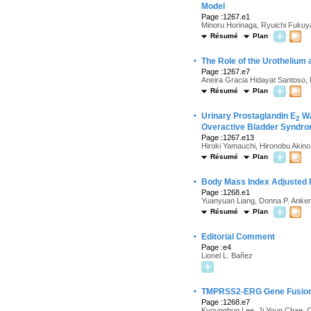
Model
Page :1267.e1
Minoru Horinaga, Ryuichi Fukuya
Résumé
Plan
·
The Role of the Urothelium 
Page :1267.e7
Aneira Gracia Hidayat Santoso, 
Résumé
Plan
·
Urinary Prostaglandin E
Wa
2
Overactive Bladder Syndr
Page :1267.e13
Hiroki Yamauchi, Hironobu Akin
Résumé
Plan
·
Body Mass Index Adjusted Pr
Page :1268.e1
Yuanyuan Liang, Donna P. Anker
Résumé
Plan
·
Editorial Comment
Page :e4
Lionel L. Bañez
·
TMPRSS2-ERG Gene Fusion a
Page :1268.e7
Kyoungbun Lee, Ji Youn Chae, 