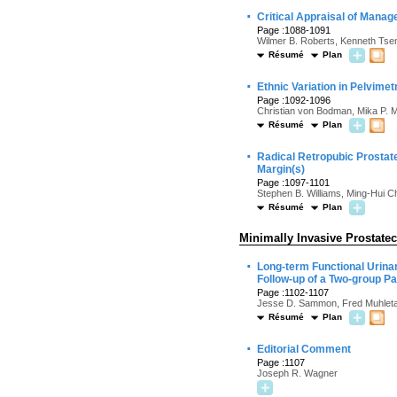
·
Critical Appraisal of Manag
Page :1088-1091
Wilmer B. Roberts, Kenneth Tse
Résumé
Plan
·
Ethnic Variation in Pelvime
Page :1092-1096
Christian von Bodman, Mika P. M
Résumé
Plan
·
Radical Retropubic Prostat
Margin(s)
Page :1097-1101
Stephen B. Williams, Ming-Hui C
Résumé
Plan
Minimally Invasive Prostate
·
Long-term Functional Urina
Follow-up of a Two-group Pa
Page :1102-1107
Jesse D. Sammon, Fred Muhleta
Résumé
Plan
·
Editorial Comment
Page :1107
Joseph R. Wagner