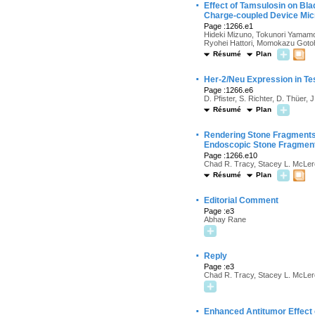
·
Effect of Tamsulosin on Bla
Charge-coupled Device Mi
Page :1266.e1
Hideki Mizuno, Tokunori Yamamo
Ryohei Hattori, Momokazu Goto
Résumé
Plan
·
Her-2/Neu Expression in Te
Page :1266.e6
D. Pfister, S. Richter, D. Thüer, J
Résumé
Plan
·
Rendering Stone Fragments 
Endoscopic Stone Fragment
Page :1266.e10
Chad R. Tracy, Stacey L. McLero
Résumé
Plan
·
Editorial Comment
Page :e3
Abhay Rane
·
Reply
Page :e3
Chad R. Tracy, Stacey L. McLero
·
Enhanced Antitumor Effect 