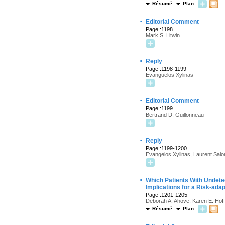
Résumé
Plan
·
Editorial Comment
Page :1198
Mark S. Litwin
·
Reply
Page :1198-1199
Evanguelos Xylinas
·
Editorial Comment
Page :1199
Bertrand D. Guillonneau
·
Reply
Page :1199-1200
Evangelos Xylinas, Laurent Sal
·
Which Patients With Undete
Implications for a Risk-ada
Page :1201-1205
Deborah A. Ahove, Karen E. Hoff
Résumé
Plan