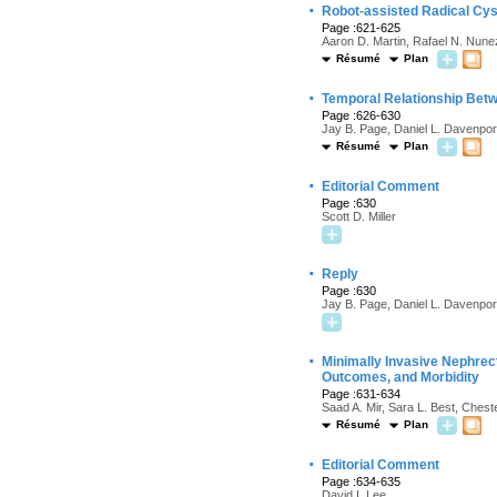
·
Robot-assisted Radical Cy
Page :621-625
Aaron D. Martin, Rafael N. Nunez
Résumé
Plan
·
Temporal Relationship Betw
Page :626-630
Jay B. Page, Daniel L. Davenpo
Résumé
Plan
·
Editorial Comment
Page :630
Scott D. Miller
·
Reply
Page :630
Jay B. Page, Daniel L. Davenpo
·
Minimally Invasive Nephrect
Outcomes, and Morbidity
Page :631-634
Saad A. Mir, Sara L. Best, Ches
Résumé
Plan
·
Editorial Comment
Page :634-635
David I. Lee