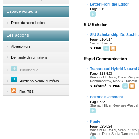
·
Letter From the Editor
Page :515
Espace Auteurs
Droits de reproduction
SIU Scholar
·
Les actions
SIU Scholarship: Dr. Sachi
Page :516-517
Sachit Sharma
Abonnement
Plan
Demande d'informations
Rapid Communication
·
Transrectal Hybrid Natural
Bibliothèque
Page :518-523
Wassim M. Bazzi, Oliver Wagner, 
Alerte nouveaux numéros
Ramamoorthy, Mark A. Talamini,
Résumé
Plan
Flux RSS
·
Editorial Comment
Page :523
Shahab Hillyer, Georges-Pascal
·
Reply
Page :523-524
Wassim M. Bazzi, Sean P. Stroup,
Agustin Duro, Sonia Ramamoorth