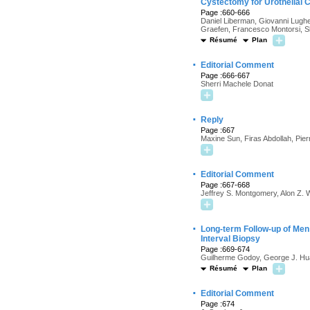
Cystectomy for Urothelial 
Page :660-666
Daniel Liberman, Giovanni Lugh
Graefen, Francesco Montorsi, Sha
Résumé
Plan
·
Editorial Comment
Page :666-667
Sherri Machele Donat
·
Reply
Page :667
Maxine Sun, Firas Abdollah, Pier
·
Editorial Comment
Page :667-668
Jeffrey S. Montgomery, Alon Z. 
·
Long-term Follow-up of Men 
Interval Biopsy
Page :669-674
Guilherme Godoy, George J. Hua
Résumé
Plan
·
Editorial Comment
Page :674