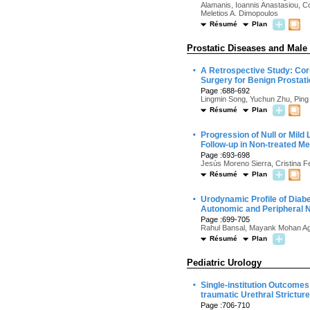
Alamanis, Ioannis Anastasiou, Co
Meletios A. Dimopoulos
Résumé
Plan
Prostatic Diseases and Male
·
A Retrospective Study: Cor
Surgery for Benign Prostat
Page :688-692
Lingmin Song, Yuchun Zhu, Ping 
Résumé
Plan
·
Progression of Null or Mild
Follow-up in Non-treated M
Page :693-698
Jesús Moreno Sierra, Cristina 
Résumé
Plan
·
Urodynamic Profile of Diab
Autonomic and Peripheral 
Page :699-705
Rahul Bansal, Mayank Mohan Aga
Résumé
Plan
Pediatric Urology
·
Single-institution Outcome
traumatic Urethral Strictur
Page :706-710