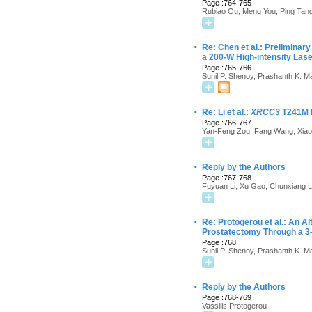
Page :764-765
Rubiao Ou, Meng You, Ping Tang,
·
Re: Chen et al.: Preliminar
a 200-W High-intensity Las
Page :765-766
Sunil P. Shenoy, Prashanth K. M
·
Re: Li et al.:
XRCC3
T241M P
Page :766-767
Yan-Feng Zou, Fang Wang, Xiao
·
Reply by the Authors
Page :767-768
Fuyuan Li, Xu Gao, Chunxiang L
·
Re: Protogerou et al.: An A
Prostatectomy Through a 3-
Page :768
Sunil P. Shenoy, Prashanth K. M
·
Reply by the Authors
Page :768-769
Vassilis Protogerou