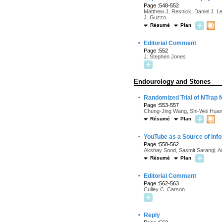
Page :548-552
Matthew J. Resnick, Daniel J. L
J. Guzzo
Résumé
Plan
·
Editorial Comment
Page :552
J. Stephen Jones
Endourology and Stones
·
Randomized Trial of NTrap f
Page :553-557
Chung-Jing Wang, Shi-Wei Huan
Résumé
Plan
·
YouTube as a Source of Inf
Page :558-562
Akshay Sood, Sasmit Sarangi, A
Résumé
Plan
·
Editorial Comment
Page :562-563
Culley C. Carson
·
Reply