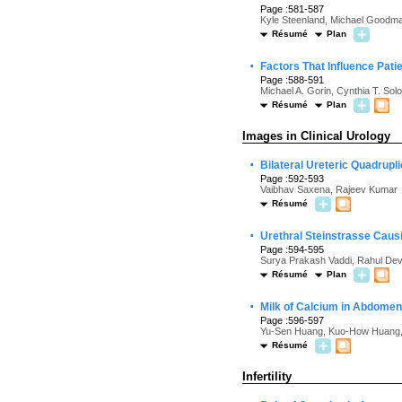
Page :581-587
Kyle Steenland, Michael Goodman,
Résumé
Plan
·
Factors That Influence Pati
Page :588-591
Michael A. Gorin, Cynthia T. So
Résumé
Plan
Images in Clinical Urology
·
Bilateral Ureteric Quadrupl
Page :592-593
Vaibhav Saxena, Rajeev Kumar
Résumé
·
Urethral Steinstrasse Caus
Page :594-595
Surya Prakash Vaddi, Rahul Dev
Résumé
Plan
·
Milk of Calcium in Abdomen
Page :596-597
Yu-Sen Huang, Kuo-How Huang,
Résumé
Infertility