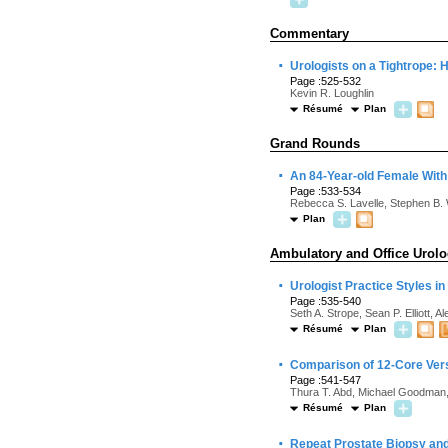
Commentary
·
Urologists on a Tightrope:
Page :525-532
Kevin R. Loughlin
Résumé
Plan
Grand Rounds
·
An 84-Year-old Female Wit
Page :533-534
Rebecca S. Lavelle, Stephen B. 
Plan
Ambulatory and Office Urol
·
Urologist Practice Styles in
Page :535-540
Seth A. Strope, Sean P. Elliott, 
Résumé
Plan
·
Comparison of 12-Core Vers
Page :541-547
Thura T. Abd, Michael Goodman, 
Résumé
Plan
·
Repeat Prostate Biopsy and 