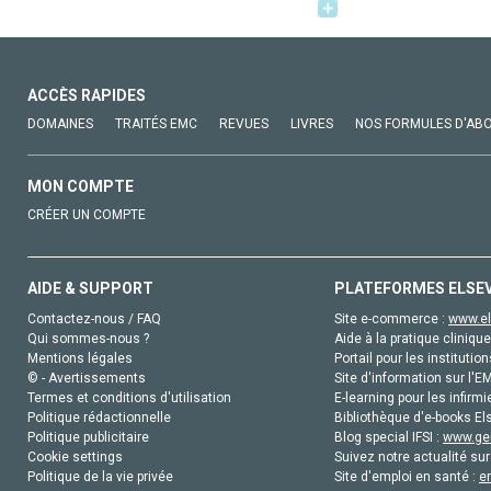
ACCÈS RAPIDES
DOMAINES
TRAITÉS EMC
REVUES
LIVRES
NOS FORMULES D'AB
MON COMPTE
CRÉER UN COMPTE
AIDE & SUPPORT
PLATEFORMES ELSE
Contactez-nous / FAQ
Site e-commerce :
www.el
Qui sommes-nous ?
Aide à la pratique clinique
Mentions légales
Portail pour les institution
© - Avertissements
Site d'information sur l'E
Termes et conditions d'utilisation
E-learning pour les infirmi
Politique rédactionnelle
Bibliothèque d'e-books Els
Politique publicitaire
Blog special IFSI :
www.gen
Cookie settings
Suivez notre actualité sur
Politique de la vie privée
Site d'emploi en santé :
e