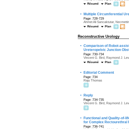
Résumé
Plan
·
Multiple Circumferential Ur
Page :728-729
Ahmet Ali Sancaktutar, Necmetti
Résumé
Plan
Reconstructive Urology
·
Comparison of Robot-assist
Ureteropelvic Junction Obst
Page :730-734
Vincent G. Bird, Raymond J. Le
Résumé
Plan
·
Editorial Comment
Page :734
Raju Thomas
·
Reply
Page :734-735
Vincent G. Bird, Raymond J. Le
·
Functional and Quality-of-l
for Complex Rectourethral F
Page :736-741