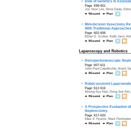
·
Role of Genetics in Azoosp
Page :598-601
Joo Yeon Lee, Rima Dada, Edmu
Résumé
Plan
·
Mini-Incision Vasectomy Re
With Traditional Approache
Page :602-606
Ethan D. Grober, Keith Jarvi, Ki
Résumé
Plan
Laparoscopy and Robotics
·
Retroperitoneoscopic Neph
Page :607-611
John-Paul Capolicchio, Arash Sa
Résumé
Plan
·
Robot-assisted Laparoendos
Page :612-616
Woong Kyu Han, Dong Suk Kim, 
Résumé
Plan
·
A Prospective Evaluation of
Nephrectomy
Page :617-620
Elias S. Hyams, Mark Perlmutter,
Résumé
Plan