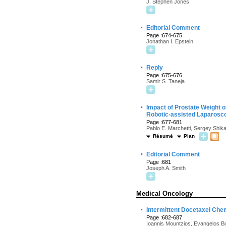
J. Stephen Jones
·
Editorial Comment
Page :674-675
Jonathan I. Epstein
·
Reply
Page :675-676
Samir S. Taneja
·
Impact of Prostate Weight o
Robotic-assisted Laparosc
Page :677-681
Pablo E. Marchetti, Sergey Shika
Résumé
Plan
·
Editorial Comment
Page :681
Joseph A. Smith
Medical Oncology
·
Intermittent Docetaxel Che
Page :682-687
Ioannis Mountzios, Evangelos Bou