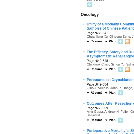
Oncology
·
Utility of a Modality Combi
Samples of Chinese Patient
Page :636-641
Chuanliang Xu, Qinsong Zeng, 
Résumé
Plan
·
The Efficacy, Safety and Du
Asymptomatic Renal angio
Page :642-648
Chi Kwok Chan, Simon Yu, Sidne
Résumé
Plan
·
Percutaneous Cryoablation 
Page :649-654
Gino J. Vricella, John R. Haaga,
Résumé
Plan
·
Outcomes After Resection 
Page :655-659
Amit Gupta, Andrew H. Feifer, Ge
Sheinfeld
Résumé
Plan
·
Perioperative Mortality Is 