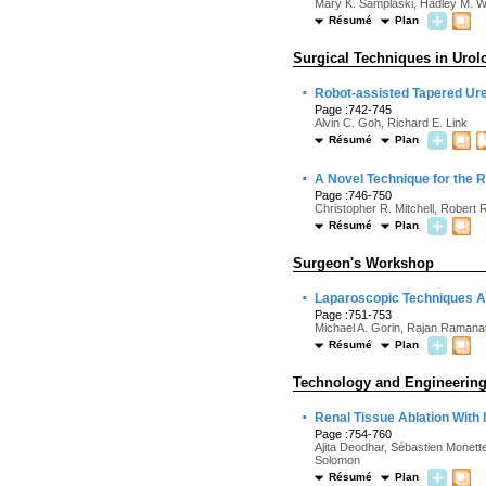
Mary K. Samplaski, Hadley M. W
Résumé
Plan
Surgical Techniques in Urol
·
Robot-assisted Tapered Ure
Page :742-745
Alvin C. Goh, Richard E. Link
Résumé
Plan
·
A Novel Technique for the 
Page :746-750
Christopher R. Mitchell, Robert 
Résumé
Plan
Surgeon's Workshop
·
Laparoscopic Techniques Ap
Page :751-753
Michael A. Gorin, Rajan Ramana
Résumé
Plan
Technology and Engineerin
·
Renal Tissue Ablation With 
Page :754-760
Ajita Deodhar, Sébastien Monett
Solomon
Résumé
Plan