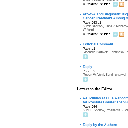
Résumé
Plan
·
ProPSA and Diagnostic Bio
Cancer Treatment Among Me
Page :763.e1
Sumit Isharwal, Danil V. Makarov,
W. Veltri
Résumé
Plan
·
Editorial Comment
Page :e1
Riccardo Bartoletti, Tommaso Ca
·
Reply
Page :e2
Robert W. Veltri, Sumit Isharwal
Letters to the Editor
·
Re: Rubiao et al.: A Random
for Prostate Greater Than 
Page :764
Sunil P. Shenoy, Prashanth K. M
·
Reply by the Authors