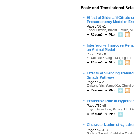
Basic and Translational Sci
·
Effect of Sildenafil Citrat
Prostatectomy Model of Erec
Page :761.e1
Ender Özden, Bülent Öztürk, Mur
Résumé
Plan
·
Interferon-γ Improves Renal
an Animal Model
Page :761.e8
Yi Yao, Jie Zhang, Da-Qing Tan,
Résumé
Plan
·
Effects of Silencing Transf
Smads Pathway
Page :762.e1
Zhikang Yin, Yuguo Xia, Chunli
Résumé
Plan
·
Protective Role of Hypother
Page :762.e8
Fayez Almodhen, Xinying He, Ol
Résumé
Plan
·
Characterization of ⍺
-adre
1
Page :762.e13
Shoichi Sasaki, Yoshitaka Tomiy