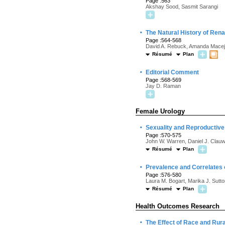
Page :563
Akshay Sood, Sasmit Sarangi
·
The Natural History of Ren
Page :564-568
David A. Rebuck, Amanda Macejk
Résumé
Plan
·
Editorial Comment
Page :568-569
Jay D. Raman
Female Urology
·
Sexuality and Reproductive 
Page :570-575
John W. Warren, Daniel J. Clau
Résumé
Plan
·
Prevalence and Correlates 
Page :576-580
Laura M. Bogart, Marika J. Sutto
Résumé
Plan
Health Outcomes Research
·
The Effect of Race and Rur