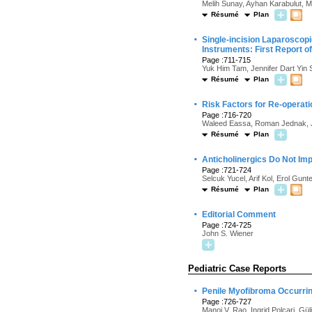
Melih Sunay, Ayhan Karabulut, 
Résumé
Plan
·
Single-incision Laparosco
Instruments: First Report of
Page :711-715
Yuk Him Tam, Jennifer Dart Yin 
Résumé
Plan
·
Risk Factors for Re-operati
Page :716-720
Waleed Eassa, Roman Jednak, Jo
Résumé
Plan
·
Anticholinergics Do Not Im
Page :721-724
Selcuk Yucel, Arif Kol, Erol Gu
Résumé
Plan
·
Editorial Comment
Page :724-725
John S. Wiener
Pediatric Case Reports
·
Penile Myofibroma Occurrin
Page :726-727
Manoj V. Rao, Ingrid Polcari, Gül