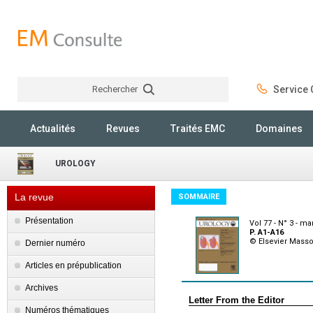
Rechercher
Service C
Rechercher
Actualités
Revues
Traités EMC
Domaines
UROLOGY
La revue
SOMMAIRE
Présentation
Vol 77 - N° 3 - ma
P. A1-A16
© Elsevier Mass
Dernier numéro
Articles en prépublication
Archives
Letter From the Editor
Numéros thématiques