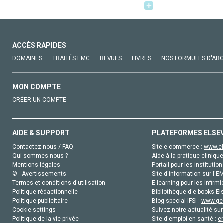
ACCÈS RAPIDES
DOMAINES
TRAITÉS EMC
REVUES
LIVRES
NOS FORMULES D'AB
MON COMPTE
CRÉER UN COMPTE
AIDE & SUPPORT
PLATEFORMES ELSE
Contactez-nous / FAQ
Site e-commerce :
www.el
Qui sommes-nous ?
Aide à la pratique clinique
Mentions légales
Portail pour les institution
© - Avertissements
Site d'information sur l'E
Termes et conditions d'utilisation
E-learning pour les infirmi
Politique rédactionnelle
Bibliothèque d'e-books Els
Politique publicitaire
Blog special IFSI :
www.gen
Cookie settings
Suivez notre actualité sur
Politique de la vie privée
Site d'emploi en santé :
e