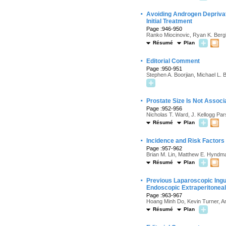
·
Avoiding Androgen Deprivat
Initial Treatment
Page :946-950
Ranko Miocinovic, Ryan K. Bergl
Résumé
Plan
·
Editorial Comment
Page :950-951
Stephen A. Boorjian, Michael L. B
·
Prostate Size Is Not Associ
Page :952-956
Nicholas T. Ward, J. Kellogg Pa
Résumé
Plan
·
Incidence and Risk Factors 
Page :957-962
Brian M. Lin, Matthew E. Hyndma
Résumé
Plan
·
Previous Laparoscopic Ingu
Endoscopic Extraperitonea
Page :963-967
Hoang Minh Do, Kevin Turner, A
Résumé
Plan