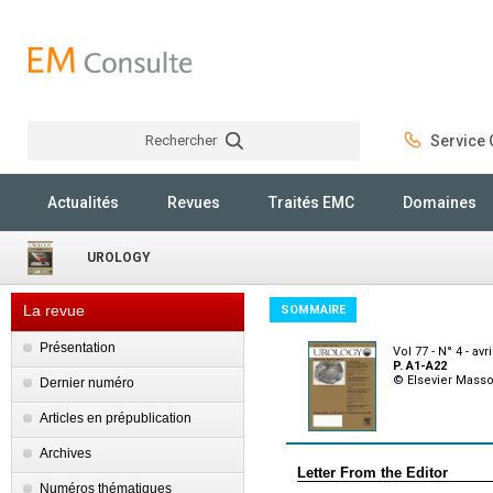
Rechercher
Service C
Rechercher
Actualités
Revues
Traités EMC
Domaines
UROLOGY
La revue
SOMMAIRE
Présentation
Vol 77 - N° 4 - avr
P. A1-A22
© Elsevier Mass
Dernier numéro
Articles en prépublication
Archives
Letter From the Editor
Numéros thématiques