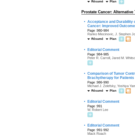
Résumé
Plan
Prostate Cancer: Alternative
·
Acceptance and Durability 
Cancer: Improved Outcomes 
Page :980-984
Ranko Miocinovic, J. Stephen Jo
Résumé
Plan
·
Editorial Comment
Page :984-985
Peter R. Carroll, Jared M. Whits
·
Comparison of Tumor Contro
Brachytherapy for Patients
Page :986-990
Michael J. Zelefsky, Yoshiya Ya
Résumé
Plan
·
Editorial Comment
Page :991
W. Robert Lee
·
Editorial Comment
Page :991-992
Mack Roach