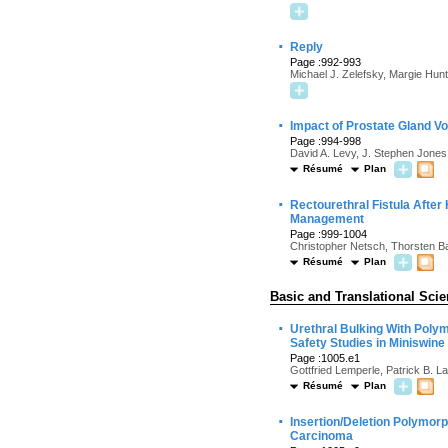
·
Reply
Page :992-993
Michael J. Zelefsky, Margie Hun
·
Impact of Prostate Gland V
Page :994-998
David A. Levy, J. Stephen Jones
Résumé
Plan
·
Rectourethral Fistula After
Management
Page :999-1004
Christopher Netsch, Thorsten B
Résumé
Plan
Basic and Translational Sci
·
Urethral Bulking With Poly
Safety Studies in Miniswine
Page :1005.e1
Gottfried Lemperle, Patrick B. L
Résumé
Plan
·
Insertion/Deletion Polymor
Carcinoma