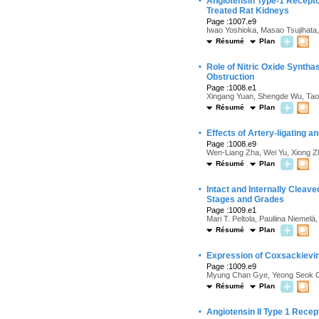
·
Angiotensin Type-1 Receptor
Treated Rat Kidneys
Page :1007.e9
Iwao Yoshioka, Masao Tsujihat
Résumé
Plan
·
Role of Nitric Oxide Syntha
Obstruction
Page :1008.e1
Xingang Yuan, Shengde Wu, Tao L
Résumé
Plan
·
Effects of Artery-ligating 
Page :1008.e9
Wen-Liang Zha, Wei Yu, Xiong Z
Résumé
Plan
·
Intact and Internally Cleav
Stages and Grades
Page :1009.e1
Mari T. Peltola, Pauliina Niemelä
Résumé
Plan
·
Expression of Coxsackievi
Page :1009.e9
Myung Chan Gye, Yeong Seok Oh
Résumé
Plan
·
Angiotensin II Type 1 Rece