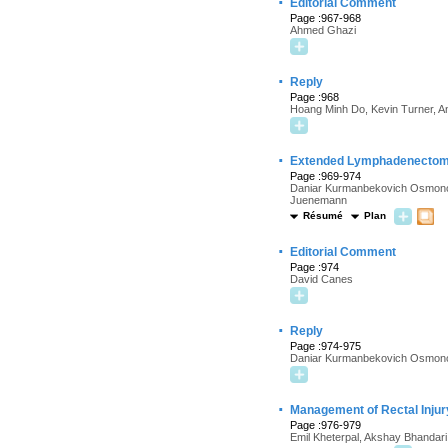
·
Editorial Comment
Page :967-968
Ahmed Ghazi
·
Reply
Page :968
Hoang Minh Do, Kevin Turner, A
·
Extended Lymphadenectomy 
Page :969-974
Daniar Kurmanbekovich Osmonov
Juenemann
Résumé
Plan
·
Editorial Comment
Page :974
David Canes
·
Reply
Page :974-975
Daniar Kurmanbekovich Osmon
·
Management of Rectal Injur
Page :976-979
Emil Kheterpal, Akshay Bhandar