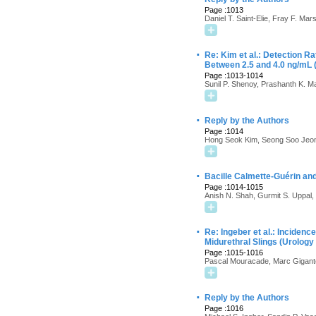
Page :1013
Daniel T. Saint-Elie, Fray F. Mars
·
Re: Kim et al.: Detection R
Between 2.5 and 4.0 ng/mL 
Page :1013-1014
Sunil P. Shenoy, Prashanth K. M
·
Reply by the Authors
Page :1014
Hong Seok Kim, Seong Soo Jeo
·
Bacille Calmette-Guérin an
Page :1014-1015
Anish N. Shah, Gurmit S. Uppal,
·
Re: Ingeber et al.: Incidenc
Midurethral Slings (Urolog
Page :1015-1016
Pascal Mouracade, Marc Gigant
·
Reply by the Authors
Page :1016