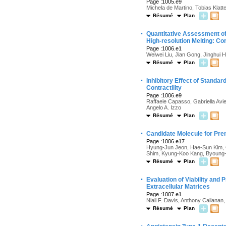
Page :1005.e9
Michela de Martino, Tobias Klat
Résumé
Plan
·
Quantitative Assessment o
High-resolution Melting: Co
Page :1006.e1
Weiwei Liu, Jian Gong, Jinghui
Résumé
Plan
·
Inhibitory Effect of Standar
Contractility
Page :1006.e9
Raffaele Capasso, Gabriella Avie
Angelo A. Izzo
Résumé
Plan
·
Candidate Molecule for Prem
Page :1006.e17
Hyung-Jun Jeon, Hae-Sun Kim, 
Shim, Kyung-Koo Kang, Byoung
Résumé
Plan
·
Evaluation of Viability and
Extracellular Matrices
Page :1007.e1
Niall F. Davis, Anthony Callana
Résumé
Plan