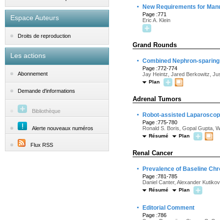
·
New Requirements for Manu
Page :771
Espace Auteurs
Eric A. Klein
Droits de reproduction
Grand Rounds
Les actions
·
Combined Nephron-sparing 
Page :772-774
Abonnement
Jay Heintz, Jared Berkowitz, Jus
Plan
Demande d'informations
Adrenal Tumors
Bibliothèque
·
Robot-assisted Laparoscopi
Page :775-780
Alerte nouveaux numéros
Ronald S. Boris, Gopal Gupta, W
Résumé
Plan
Flux RSS
Renal Cancer
·
Prevalence of Baseline Chr
Page :781-785
Daniel Canter, Alexander Kutikov
Résumé
Plan
·
Editorial Comment
Page :786