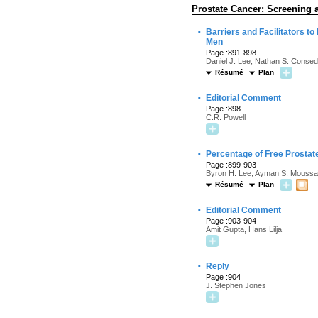
Prostate Cancer: Screening 
·
Barriers and Facilitators 
Men
Page :891-898
Daniel J. Lee, Nathan S. Consed
Résumé
Plan
·
Editorial Comment
Page :898
C.R. Powell
·
Percentage of Free Prostat
Page :899-903
Byron H. Lee, Ayman S. Moussa,
Résumé
Plan
·
Editorial Comment
Page :903-904
Amit Gupta, Hans Lilja
·
Reply
Page :904
J. Stephen Jones