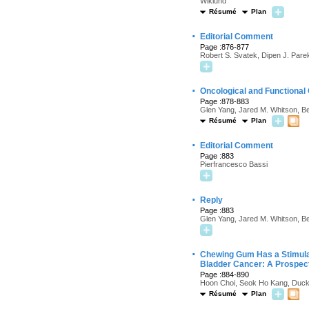
Wiklund
Résumé
Plan
·
Editorial Comment
Page :876-877
Robert S. Svatek, Dipen J. Pare
·
Oncological and Functiona
Page :878-883
Glen Yang, Jared M. Whitson, Ben
Résumé
Plan
·
Editorial Comment
Page :883
Pierfrancesco Bassi
·
Reply
Page :883
Glen Yang, Jared M. Whitson, Ben
·
Chewing Gum Has a Stimulato
Bladder Cancer: A Prospec
Page :884-890
Hoon Choi, Seok Ho Kang, Duck
Résumé
Plan