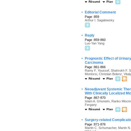
Résumé
Plan
·
Editorial Comment
Page :859
Arthur I. Sagalowsky
·
Reply
Page :859-860
Luo-Yan Yang
·
Prognostic Effect of Urinar
Carcinoma
Page :861-866
Ramy F. Youssef, Shahrokh F. Sh
Montorsi, Christian Bolenz, Vital
Résumé
Plan
·
Neoadjuvant Systemic Thera
With Clinically Localized Mi
Page :867-870
Islam A. Ghoneim, Ranko Miocino
Fergany
Résumé
Plan
·
Surgery-related Complicati
Page :871-876
Martin C. Schumacher, Martin N. 