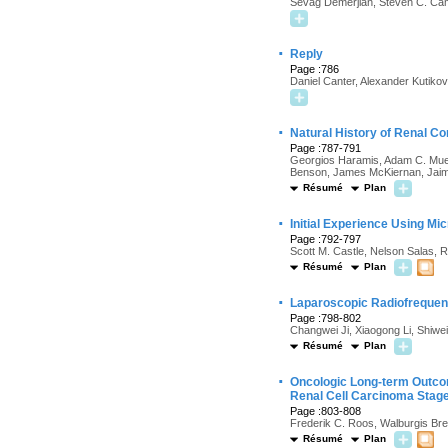
Sevag Demerjian, Steven C. Ca
·
Reply
Page :786
Daniel Canter, Alexander Kutikov
·
Natural History of Renal Co
Page :787-791
Georgios Haramis, Adam C. Mues
Benson, James McKiernan, Jai
Résumé
Plan
·
Initial Experience Using M
Page :792-797
Scott M. Castle, Nelson Salas, 
Résumé
Plan
·
Laparoscopic Radiofrequenc
Page :798-802
Changwei Ji, Xiaogong Li, Shiwe
Résumé
Plan
·
Oncologic Long-term Outcom
Renal Cell Carcinoma Stage
Page :803-808
Frederik C. Roos, Walburgis Bre
Résumé
Plan