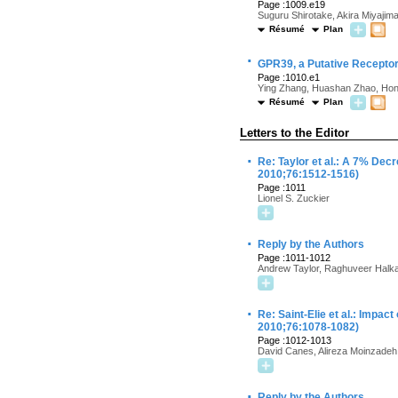
Page :1009.e19
Suguru Shirotake, Akira Miyajim
Résumé
Plan
·
GPR39, a Putative Receptor
Page :1010.e1
Ying Zhang, Huashan Zhao, Hong
Résumé
Plan
Letters to the Editor
·
Re: Taylor et al.: A 7% Dec
2010;76:1512-1516)
Page :1011
Lionel S. Zuckier
·
Reply by the Authors
Page :1011-1012
Andrew Taylor, Raghuveer Halka
·
Re: Saint-Elie et al.: Impa
2010;76:1078-1082)
Page :1012-1013
David Canes, Alireza Moinzadeh,
·
Reply by the Authors