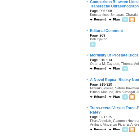
·
Comparison Between Lidocain
Transrectal Ultrasonography
Page :905-908
Konstantinos Skriapas, Charalam
Résumé
Plan
·
Editorial Comment
Page :909
Bob Djavan
·
Morbidity Of Prostate Biop
Page :910-914
Osama M. Zaytoun, Thomas Anil,
Résumé
Plan
·
A Novel Repeat Biopsy No
Page :915-920
Mizuaki Sakura, Satoru Kawakami
Hitoshi Masuda, Jiro Kumagai, J
Résumé
Plan
·
Trans-rectal Versus Trans-P
Rate?
Page :921-925
Firas Abdollah, Giacomo Novara,
Artibani, Vincenzo Ficarra, Andr
Résumé
Plan