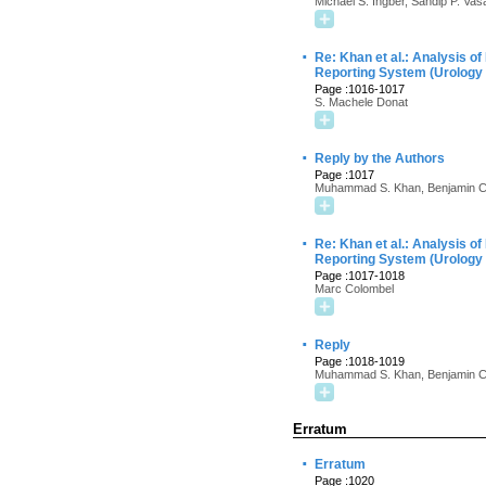
Michael S. Ingber, Sandip P. V
·
Re: Khan et al.: Analysis o
Reporting System (Urology
Page :1016-1017
S. Machele Donat
·
Reply by the Authors
Page :1017
Muhammad S. Khan, Benjamin Ch
·
Re: Khan et al.: Analysis o
Reporting System (Urology
Page :1017-1018
Marc Colombel
·
Reply
Page :1018-1019
Muhammad S. Khan, Benjamin Ch
Erratum
·
Erratum
Page :1020