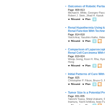
·
Outcomes of Robotic Parti
Page :809-813
Michael A. White, Georges-Pasca
Robert J. Stein, Jihad H. Kaouk
Résumé
Plan
·
Renal Hypothermia Using Ice
Renal Function With Techn
Page :814-818
Yoichi Arai, Yasuhiro Kaiho, Hid
Résumé
Plan
·
Comparison of Laparoscopi
Renal Cell Carcinoma With Cl
Page :819-824
Wooju Jeong, Koon H. Rha, Hyeo
Hong
Résumé
Plan
·
Initial Patterns of Care Wit
Page :825
Christopher P. Filson, Bruce G.
Résumé
Plan
·
Tumor Size Is a Potential P
Page :831-835
Takeshi Yuasa, Shinji Urakami, 
Inamura, Yuichi Ishikwa, Iwao F