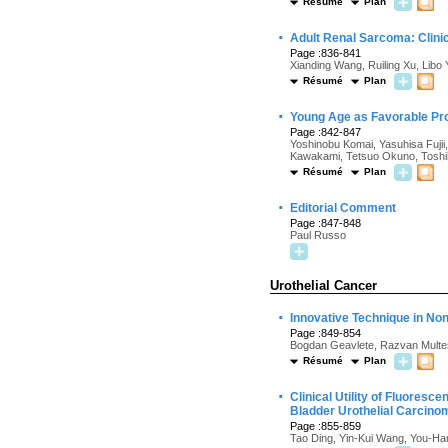
Résumé
Plan
·
Adult Renal Sarcoma: Clinica
Page :836-841
Xianding Wang, Ruiling Xu, Libo 
Résumé
Plan
·
Young Age as Favorable Pro
Page :842-847
Yoshinobu Komai, Yasuhisa Fujii
Kawakami, Tetsuo Okuno, Toshihi
Résumé
Plan
·
Editorial Comment
Page :847-848
Paul Russo
Urothelial Cancer
·
Innovative Technique in N
Page :849-854
Bogdan Geavlete, Razvan Multes
Résumé
Plan
·
Clinical Utility of Fluoresc
Bladder Urothelial Carcino
Page :855-859
Tao Ding, Yin-Kui Wang, You-Ha