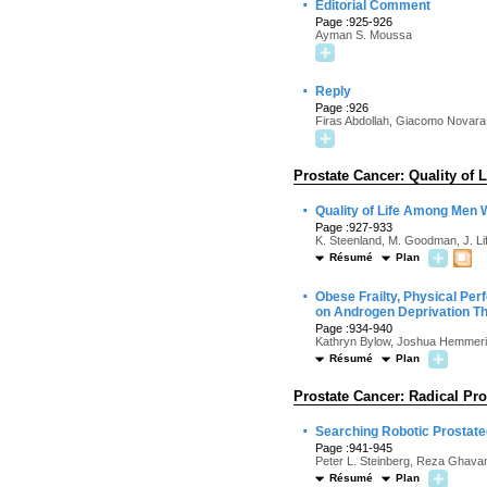
·
Editorial Comment
Page :925-926
Ayman S. Moussa
·
Reply
Page :926
Firas Abdollah, Giacomo Novara
Prostate Cancer: Quality of L
·
Quality of Life Among Men 
Page :927-933
K. Steenland, M. Goodman, J. Liff,
Résumé
Plan
·
Obese Frailty, Physical Per
on Androgen Deprivation Th
Page :934-940
Kathryn Bylow, Joshua Hemmerich
Résumé
Plan
Prostate Cancer: Radical Pr
·
Searching Robotic Prostate
Page :941-945
Peter L. Steinberg, Reza Ghava
Résumé
Plan