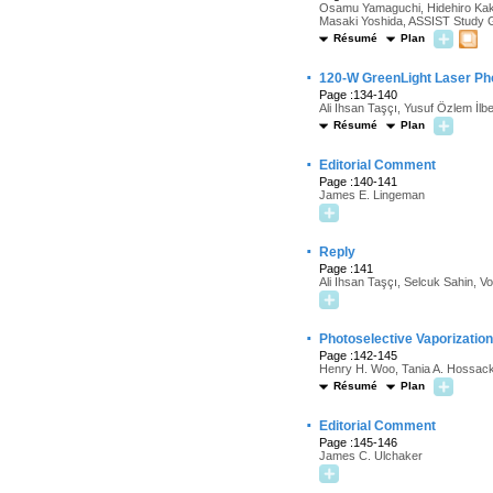
Osamu Yamaguchi, Hidehiro Kak
Masaki Yoshida, ASSIST Study 
Résumé
Plan
·
120-W GreenLight Laser Pho
Page :134-140
Ali Ihsan Taşçı, Yusuf Özlem İl
Résumé
Plan
·
Editorial Comment
Page :140-141
James E. Lingeman
·
Reply
Page :141
Ali Ihsan Taşçı, Selcuk Sahin, 
·
Photoselective Vaporization
Page :142-145
Henry H. Woo, Tania A. Hossac
Résumé
Plan
·
Editorial Comment
Page :145-146
James C. Ulchaker