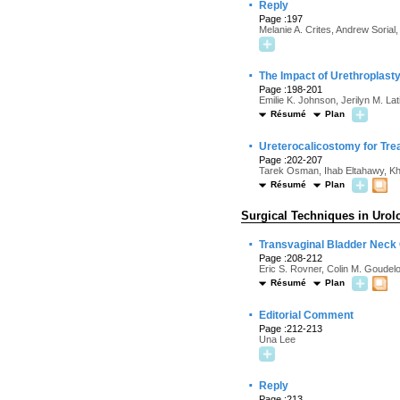
·
Reply
Page :197
Melanie A. Crites, Andrew Soria
·
The Impact of Urethroplast
Page :198-201
Emilie K. Johnson, Jerilyn M. Lati
Résumé
Plan
·
Ureterocalicostomy for Tre
Page :202-207
Tarek Osman, Ihab Eltahawy, K
Résumé
Plan
Surgical Techniques in Urol
·
Transvaginal Bladder Neck 
Page :208-212
Eric S. Rovner, Colin M. Goudeloc
Résumé
Plan
·
Editorial Comment
Page :212-213
Una Lee
·
Reply
Page :213