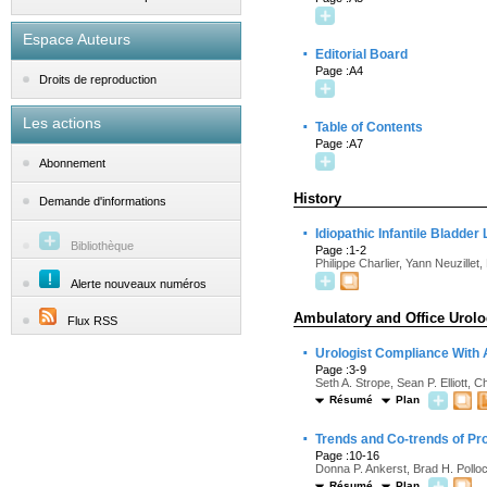
Espace Auteurs
·
Editorial Board
Page :A4
Droits de reproduction
Les actions
·
Table of Contents
Page :A7
Abonnement
History
Demande d'informations
·
Idiopathic Infantile Bladder
Bibliothèque
Page :1-2
Philippe Charlier, Yann Neuzille
Alerte nouveaux numéros
Ambulatory and Office Urol
Flux RSS
·
Urologist Compliance With 
Page :3-9
Seth A. Strope, Sean P. Elliott, 
Résumé
Plan
·
Trends and Co-trends of Pr
Page :10-16
Donna P. Ankerst, Brad H. Poll
Résumé
Plan