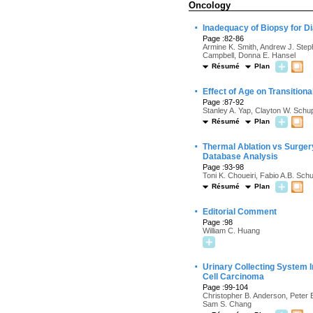
Oncology
·
Inadequacy of Biopsy for D
Page :82-86
Armine K. Smith, Andrew J. Step
Campbell, Donna E. Hansel
Résumé
Plan
·
Effect of Age on Transition
Page :87-92
Stanley A. Yap, Clayton W. Schu
Résumé
Plan
·
Thermal Ablation vs Surger
Database Analysis
Page :93-98
Toni K. Choueiri, Fabio A.B. Sch
Résumé
Plan
·
Editorial Comment
Page :98
William C. Huang
·
Urinary Collecting System In
Cell Carcinoma
Page :99-104
Christopher B. Anderson, Peter E
Sam S. Chang