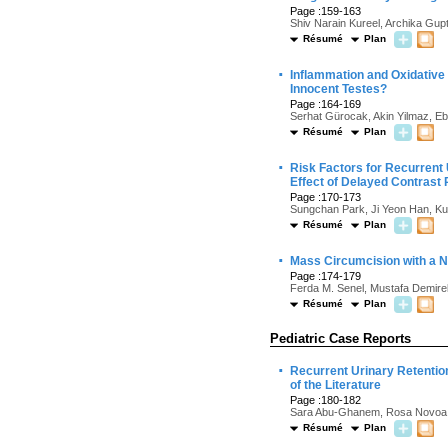
Page :159-163
Shiv Narain Kureel, Archika Gup
Résumé
Plan
·
Inflammation and Oxidative 
Innocent Testes?
Page :164-169
Serhat Gürocak, Akin Yilmaz, Eb
Résumé
Plan
·
Risk Factors for Recurrent 
Effect of Delayed Contrast
Page :170-173
Sungchan Park, Ji Yeon Han, K
Résumé
Plan
·
Mass Circumcision with a N
Page :174-179
Ferda M. Senel, Mustafa Demirel
Résumé
Plan
Pediatric Case Reports
·
Recurrent Urinary Retenti
of the Literature
Page :180-182
Sara Abu-Ghanem, Rosa Novoa,
Résumé
Plan