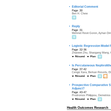
·
Editorial Comment
Page :30
Ben H. Chew
·
Reply
Page :31
Mehmet Resit-Goren, Ayhan Diri
·
Logistic Regression Model 
Page :32-36
Zhaowei Zhu, Shaogang Wang, Qili
Résumé
Plan
·
Is Percutaneous Nephrolitho
Page :37-42
Cengiz Kara, Berkan Resorlu, Ek
Résumé
Plan
·
Prospective Comparative St
Adjunct?
Page :43-47
Prodromos Philippou, Demetrios V
Résumé
Plan
Health Outcomes Research