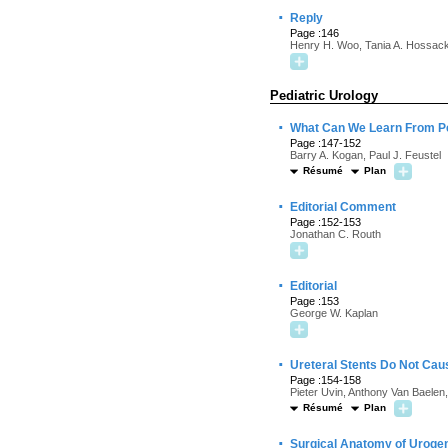
·
Reply
Page :146
Henry H. Woo, Tania A. Hossac
Pediatric Urology
·
What Can We Learn From Ped
Page :147-152
Barry A. Kogan, Paul J. Feustel
Résumé
Plan
·
Editorial Comment
Page :152-153
Jonathan C. Routh
·
Editorial
Page :153
George W. Kaplan
·
Ureteral Stents Do Not Caus
Page :154-158
Pieter Uvin, Anthony Van Baele
Résumé
Plan
·
Surgical Anatomy of Urogen