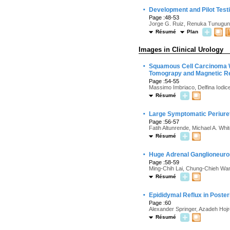
·
Development and Pilot Test
Page :48-53
Jorge G. Ruiz, Renuka Tunuguntl
Résumé
Plan
Images in Clinical Urology
·
Squamous Cell Carcinoma W
Tomograpy and Magnetic R
Page :54-55
Massimo Imbriaco, Delfina Iodice
Résumé
·
Large Symptomatic Periuret
Page :56-57
Fatih Altunrende, Michael A. Wh
Résumé
·
Huge Adrenal Ganglioneur
Page :58-59
Ming-Chih Lai, Chung-Chieh Wa
Résumé
·
Epididymal Reflux in Poster
Page :60
Alexander Springer, Azadeh Hoj
Résumé