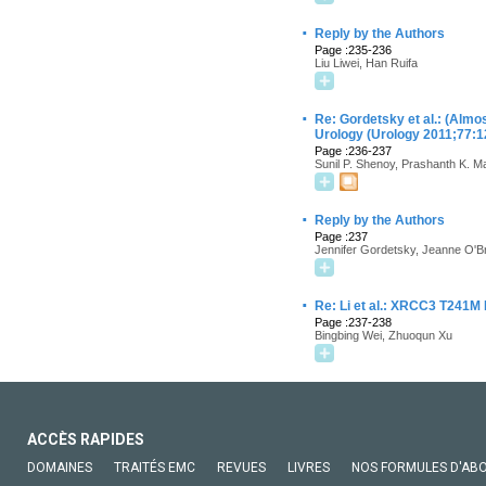
·
Reply by the Authors
Page :235-236
Liu Liwei, Han Ruifa
·
Re: Gordetsky et al.: (Almos
Urology (Urology 2011;77:1
Page :236-237
Sunil P. Shenoy, Prashanth K. M
·
Reply by the Authors
Page :237
Jennifer Gordetsky, Jeanne O'
·
Re: Li et al.: XRCC3 T241M
Page :237-238
Bingbing Wei, Zhuoqun Xu
ACCÈS RAPIDES
DOMAINES
TRAITÉS EMC
REVUES
LIVRES
NOS FORMULES D'AB