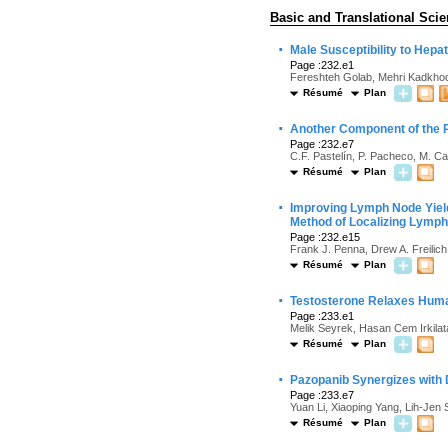
Basic and Translational Scie
·
Male Susceptibility to Hep
Page :232.e1
Fereshteh Golab, Mehri Kadkhod
Résumé
Plan
·
Another Component of the Pe
Page :232.e7
C.F. Pastelín, P. Pacheco, M. C
Résumé
Plan
·
Improving Lymph Node Yield
Method of Localizing Lymph
Page :232.e15
Frank J. Penna, Drew A. Freilic
Résumé
Plan
·
Testosterone Relaxes Huma
Page :233.e1
Melik Seyrek, Hasan Cem Irkilata
Résumé
Plan
·
Pazopanib Synergizes with 
Page :233.e7
Yuan Li, Xiaoping Yang, Lih-Jen
Résumé
Plan