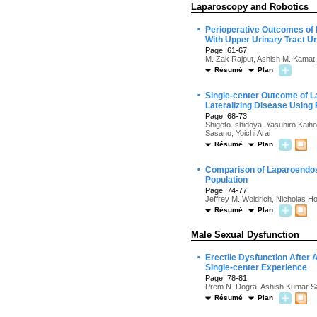
Laparoscopy and Robotics
·
Perioperative Outcomes of
With Upper Urinary Tract U
Page :61-67
M. Zak Rajput, Ashish M. Kamat,
Résumé
Plan
·
Single-center Outcome of L
Lateralizing Disease Using
Page :68-73
Shigeto Ishidoya, Yasuhiro Kaiho
Sasano, Yoichi Arai
Résumé
Plan
·
Comparison of Laparoendosc
Population
Page :74-77
Jeffrey M. Woldrich, Nicholas 
Résumé
Plan
Male Sexual Dysfunction
·
Erectile Dysfunction After 
Single-center Experience
Page :78-81
Prem N. Dogra, Ashish Kumar Sa
Résumé
Plan