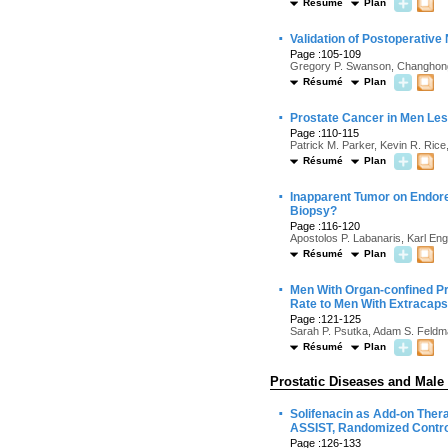
Résumé
Plan
·
Validation of Postoperativ
Page :105-109
Gregory P. Swanson, Changhong
Résumé
Plan
·
Prostate Cancer in Men Le
Page :110-115
Patrick M. Parker, Kevin R. Ric
Résumé
Plan
·
Inapparent Tumor on Endore
Biopsy?
Page :116-120
Apostolos P. Labanaris, Karl Eng
Résumé
Plan
·
Men With Organ-confined Pr
Rate to Men With Extracaps
Page :121-125
Sarah P. Psutka, Adam S. Feldma
Résumé
Plan
Prostatic Diseases and Male
·
Solifenacin as Add-on The
ASSIST, Randomized Contro
Page :126-133