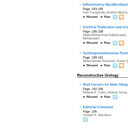
·
Inflammatory Myofibroblasti
Page :183-185
Hari Tunuguntla, Anubha Mishra
Résumé
Plan
·
Urethral Triplication and Ur
Page :186-188
Abdol-Mohammad Kajbafzadeh, 
Mehdizadeh
Résumé
Plan
·
Xanthogranulomatous Pyelo
Page :189-191
Abdurrahman Karaman, Emine Şa
Résumé
Plan
Reconstructive Urology
·
Risk Factors for Male Slin
Page :192-196
Melanie A. Crites, Andrew Soria
Résumé
Plan
·
Editorial Comment
Page :196
Joseph N. Macaluso