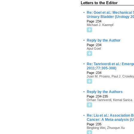
Letters to the Editor
·
Re: Goel et al.: Mechanica
Urinary Bladder (Urology 2
Page :234
Michael J. Kaempf
·
Reply by the Author
Page :234
Apul Goel
·
Re: Tanriverdi et al.: Emer
2011;77:305-308)
Page :234
Juan M. Proano, Paul J. Crowle
·
Reply by the Authors
Page :234-235
Orhan Tanriverdi, Kemal Sarica
·
Re: Liu et al.: Associatio
Cancer: A Meta-analysis (U
Page :235
Bingbing Wei, Zhuoqun Xu