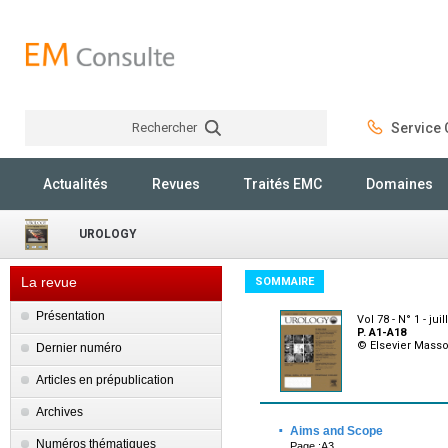
Rechercher
Service C
Rechercher
Actualités
Revues
Traités EMC
Domaines
UROLOGY
La revue
SOMMAIRE
Présentation
Vol 78 - N° 1 - jui
P. A1-A18
© Elsevier Mass
Dernier numéro
Articles en prépublication
Archives
·
Aims and Scope
Numéros thématiques
Page :A3