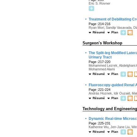
Eric S. Rovner
·
Treatment of Debilitating C
Page :214-216
Ryan Mori, Sandip Vasavada, D
Résumé
Plan
Surgeon's Workshop
·
The Split-leg Modified Late
Urinary Tract
Page :217-220
Mohammed Lezrek, Abdelghani 
Mohammed Alami
Résumé
Plan
·
Fluoroscopy-guided Renal 
Page :221-224
András Hoznek, Idir Ouzaid, Ma
Résumé
Plan
Technology and Engineerin
·
Dynamic Real-time Microsc
Page :225-231
Katherine Wu, Jen-Jane Liu, Win
Résumé
Plan