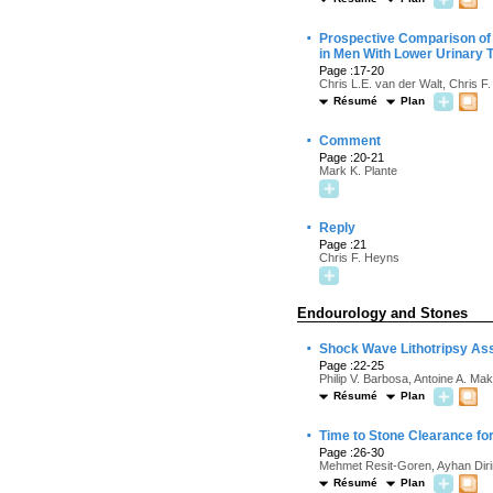
·
Prospective Comparison of
in Men With Lower Urinary
Page :17-20
Chris L.E. van der Walt, Chris 
Résumé
Plan
·
Comment
Page :20-21
Mark K. Plante
·
Reply
Page :21
Chris F. Heyns
Endourology and Stones
·
Shock Wave Lithotripsy Ass
Page :22-25
Philip V. Barbosa, Antoine A. M
Résumé
Plan
·
Time to Stone Clearance fo
Page :26-30
Mehmet Resit-Goren, Ayhan Diri
Résumé
Plan