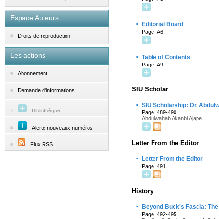
Espace Auteurs
·
Editorial Board
Page :A6
Droits de reproduction
Les actions
·
Table of Contents
Page :A9
Abonnement
SIU Scholar
Demande d'informations
·
SIU Scholarship: Dr. Abdul
Bibliothèque
Page :489-490
Abdulwahab Akanbi Ajape
Alerte nouveaux numéros
Letter From the Editor
Flux RSS
·
Letter From the Editor
Page :491
History
·
Beyond Buck's Fascia: The 
Page :492-495