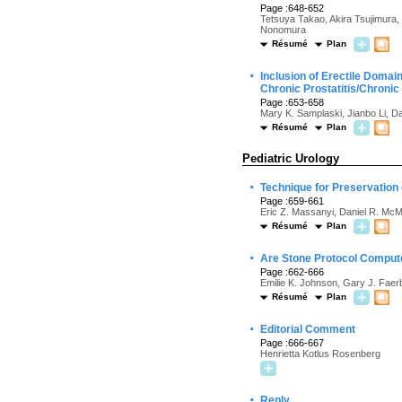
Page :648-652
Tetsuya Takao, Akira Tsujimura
Nonomura
Résumé
Plan
·
Inclusion of Erectile Doma
Chronic Prostatitis/Chroni
Page :653-658
Mary K. Samplaski, Jianbo Li, D
Résumé
Plan
Pediatric Urology
·
Technique for Preservation 
Page :659-661
Eric Z. Massanyi, Daniel R. Mc
Résumé
Plan
·
Are Stone Protocol Comput
Page :662-666
Emilie K. Johnson, Gary J. Faerb
Résumé
Plan
·
Editorial Comment
Page :666-667
Henrietta Kotlus Rosenberg
·
Reply