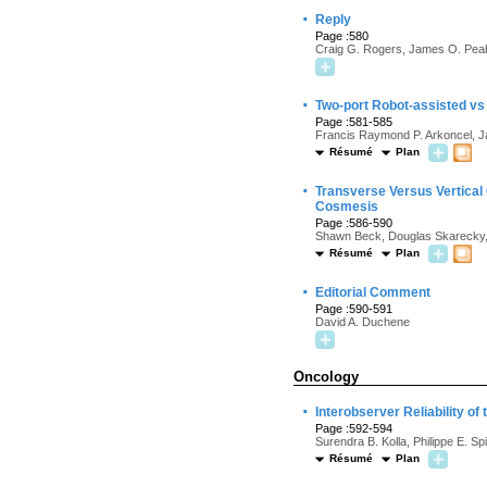
·
Reply
Page :580
Craig G. Rogers, James O. Pe
·
Two-port Robot-assisted v
Page :581-585
Francis Raymond P. Arkoncel, 
Résumé
Plan
·
Transverse Versus Vertical 
Cosmesis
Page :586-590
Shawn Beck, Douglas Skarecky,
Résumé
Plan
·
Editorial Comment
Page :590-591
David A. Duchene
Oncology
·
Interobserver Reliability 
Page :592-594
Surendra B. Kolla, Philippe E. S
Résumé
Plan