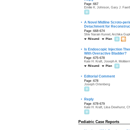
Page :667
Emilie K. Johnson, Gary J. Faerb
·
A Novel Midline Scroto-peri
Detachment for Reconstruct
Page :668-674
Shiv Narain Kureel, Archika Gupt
Résumé
Plan
·
Is Endoscopic Injection The
With Overactive Bladder?
Page :675-678
Kate H. Kraft, Joseph A. Molitie
Résumé
Plan
·
Editorial Comment
Page :678
Joseph Ortenberg
·
Reply
Page :678-679
Kate H. Kraft, Liisa Dewhurst, C
Pediatric Case Reports