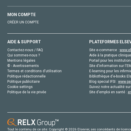
MON COMPTE
CRÉER UN COMPTE
AIDE & SUPPORT
PLATEFORMES ELSE
Contactez-nous / FAQ
Site e-commerce :
www.el
Qui sommes-nous ?
Aide à la pratique clinique
Mentions légales
Portail pour les institution
© - Avertissements
Site d'information sur l'E
Termes et conditions d'utilisation
E-learning pour les infirmi
Politique rédactionnelle
Bibliothèque d'e-books Els
Politique publicitaire
Blog special IFSI :
www.gen
Cookie settings
Suivez notre actualité sur
Politique de la vie privée
Site d'emploi en santé :
e
Tout le contenu de ce site: Copyright © 2026 Elsevier, ses concédants de licence e