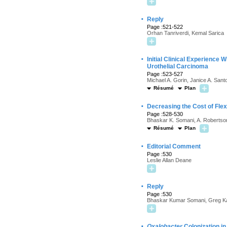
·
Reply
Page :521-522
Orhan Tanriverdi, Kemal Sarica
·
Initial Clinical Experience
Urothelial Carcinoma
Page :523-527
Michael A. Gorin, Janice A. Sant
Résumé
Plan
·
Decreasing the Cost of Fle
Page :528-530
Bhaskar K. Somani, A. Robertso
Résumé
Plan
·
Editorial Comment
Page :530
Leslie Allan Deane
·
Reply
Page :530
Bhaskar Kumar Somani, Greg K
·
Oxalobacter
Colonization in