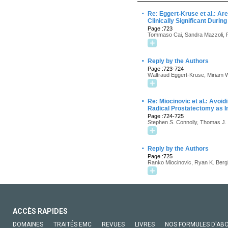
·
Re: Eggert-Kruse et al.: A
Clinically Significant Durin
Page :723
Tommaso Cai, Sandra Mazzoli, Ri
·
Reply by the Authors
Page :723-724
Waltraud Eggert-Kruse, Miriam W
·
Re: Miocinovic et al.: Avoi
Radical Prostatectomy as In
Page :724-725
Stephen S. Connolly, Thomas J. 
·
Reply by the Authors
Page :725
Ranko Miocinovic, Ryan K. Bergl
ACCÈS RAPIDES
DOMAINES
TRAITÉS EMC
REVUES
LIVRES
NOS FORMULES D'AB