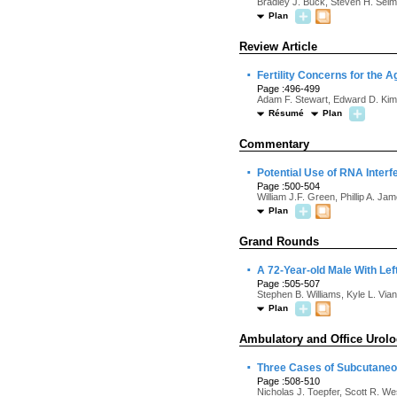
Bradley J. Buck, Steven H. Sel
Plan
Review Article
·
Fertility Concerns for the A
Page :496-499
Adam F. Stewart, Edward D. Kim
Résumé
Plan
Commentary
·
Potential Use of RNA Interf
Page :500-504
William J.F. Green, Phillip A. Ja
Plan
Grand Rounds
·
A 72-Year-old Male With Left
Page :505-507
Stephen B. Williams, Kyle L. Vian
Plan
Ambulatory and Office Urol
·
Three Cases of Subcutaneo
Page :508-510
Nicholas J. Toepfer, Scott R. W