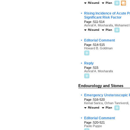
Résumé
Plan
·
Rising Incidence of Acute P
Significant Risk Factor
Page :511-514
Ashraf A. Mosharafa, Mohamed H
Résumé
Plan
·
Editorial Comment
Page :514-515
Howard B. Goldman
·
Reply
Page :515
Ashraf A. Mosharafa
Endourology and Stones
·
Emergency Ureteroscopic Re
Page :516-520
Kemal Sarica, Orhan Tanriverdi
Résumé
Plan
·
Editorial Comment
Page :520-521
Paolo Puppo