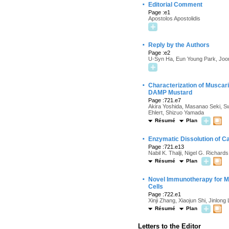
·
Editorial Comment
Page :e1
Apostolos Apostolidis
·
Reply by the Authors
Page :e2
U-Syn Ha, Eun Young Park, Joo
·
Characterization of Muscar
DAMP Mustard
Page :721.e7
Akira Yoshida, Masanao Seki, S
Ehlert, Shizuo Yamada
Résumé
Plan
·
Enzymatic Dissolution of Ca
Page :721.e13
Nabil K. Thalji, Nigel G. Richa
Résumé
Plan
·
Novel Immunotherapy for Me
Cells
Page :722.e1
Xinji Zhang, Xiaojun Shi, Jinlo
Résumé
Plan
Letters to the Editor