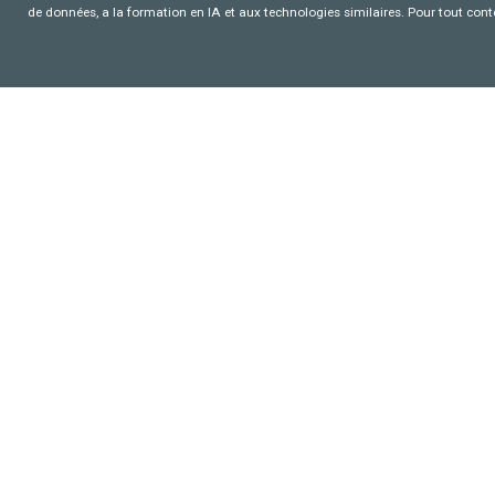
de données, a la formation en IA et aux technologies similaires. Pour tout con