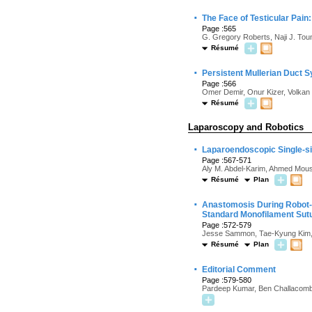
·
The Face of Testicular Pain
Page :565
G. Gregory Roberts, Naji J. To
Résumé
·
Persistent Mullerian Duct
Page :566
Omer Demir, Onur Kizer, Volkan
Résumé
Laparoscopy and Robotics
·
Laparoendoscopic Single-sit
Page :567-571
Aly M. Abdel-Karim, Ahmed Mous
Résumé
Plan
·
Anastomosis During Robot-
Standard Monofilament Sut
Page :572-579
Jesse Sammon, Tae-Kyung Kim, 
Résumé
Plan
·
Editorial Comment
Page :579-580
Pardeep Kumar, Ben Challacomb