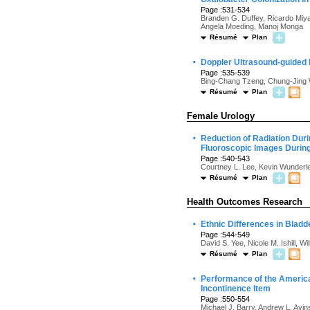
Page :531-534
Branden G. Duffey, Ricardo Miy
Angela Moeding, Manoj Monga
Résumé
Plan
·
Doppler Ultrasound-guided
Page :535-539
Bing-Chang Tzeng, Chung-Jing 
Résumé
Plan
Female Urology
·
Reduction of Radiation Dur
Fluoroscopic Images Durin
Page :540-543
Courtney L. Lee, Kevin Wunderl
Résumé
Plan
Health Outcomes Research
·
Ethnic Differences in Bladd
Page :544-549
David S. Yee, Nicole M. Ishill, W
Résumé
Plan
·
Performance of the America
Incontinence Item
Page :550-554
Michael J. Barry, Andrew L. Avi