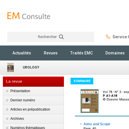
Rechercher
Service C
Rechercher
Actualités
Revues
Traités EMC
Domaines
UROLOGY
La revue
SOMMAIRE
Présentation
Vol 78 - N° 3 - s
P. A1-A18
© Elsevier Mass
Dernier numéro
Articles en prépublication
Archives
·
Aims and Scope
Numéros thématiques
Page :A5