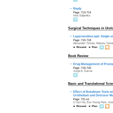
·
Reply
Page :713-714
Irina Soljanika
Surgical Techniques in Urol
·
Laparoendoscopic Single-sit
Page :715-718
Alexander Tsivian, Matvey Tsivian
Résumé
Plan
Book Review
·
Drug Management of Prost
Page :719-720
Jorge A. Garcia
Basic and Translational Scie
·
Effect of Botulinum Toxin o
Urothelium and Detrusor Mu
Page :721.e1
U-Syn Ha, Eun Young Park, Joo
Résumé
Plan