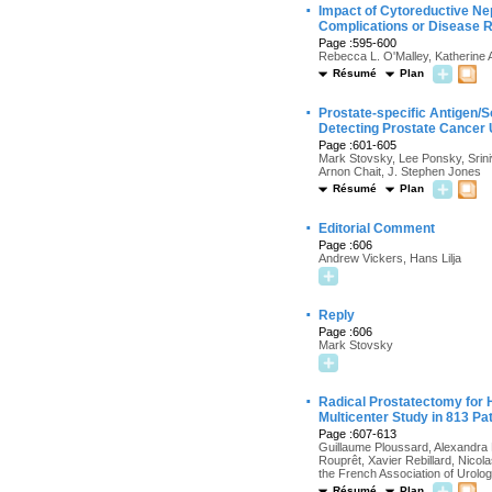
·
Impact of Cytoreductive Nep
Complications or Disease R
Page :595-600
Rebecca L. O'Malley, Katherine 
Résumé
Plan
·
Prostate-specific Antigen/S
Detecting Prostate Cancer
Page :601-605
Mark Stovsky, Lee Ponsky, Sriniv
Arnon Chait, J. Stephen Jones
Résumé
Plan
·
Editorial Comment
Page :606
Andrew Vickers, Hans Lilja
·
Reply
Page :606
Mark Stovsky
·
Radical Prostatectomy for H
Multicenter Study in 813 Pa
Page :607-613
Guillaume Ploussard, Alexandra
Rouprêt, Xavier Rebillard, Nicol
the French Association of Urolo
Résumé
Plan