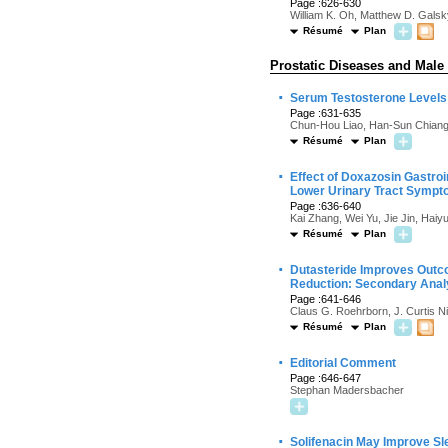
Page :626-630
William K. Oh, Matthew D. Galsk
Résumé
Plan
Prostatic Diseases and Male
·
Serum Testosterone Levels 
Page :631-635
Chun-Hou Liao, Han-Sun Chiang
Résumé
Plan
·
Effect of Doxazosin Gastro
Lower Urinary Tract Sympto
Page :636-640
Kai Zhang, Wei Yu, Jie Jin, Ha
Résumé
Plan
·
Dutasteride Improves Outco
Reduction: Secondary Analy
Page :641-646
Claus G. Roehrborn, J. Curtis Ni
Résumé
Plan
·
Editorial Comment
Page :646-647
Stephan Madersbacher
·
Solifenacin May Improve Sle