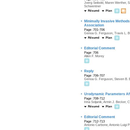
Joerg Seibold, Maren Werther, Sa
Schwentner
Résumé
Plan
·
Minimally Invasive Methods 
Association
Page :701-706
Genoa G. Ferguson, Travis L. B
Résumé
Plan
·
Editorial Comment
Page :706
Allen F. Morey
·
Reply
Page :706-707
Genoa G. Ferguson, Steven B. 
·
Urodynamic Parameters Afte
Page :708-712
Irina Soljanik, Armin J. Becker, 
Résumé
Plan
·
Editorial Comment
Page :712-713
Antonio Carbone, Antonio Luigi P