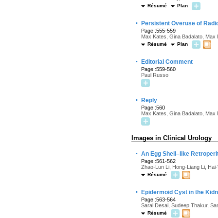
Résumé
Plan
·
Persistent Overuse of Radi
Page :555-559
Max Kates, Gina Badalato, Max
Résumé
Plan
·
Editorial Comment
Page :559-560
Paul Russo
·
Reply
Page :560
Max Kates, Gina Badalato, Max
Images in Clinical Urology
·
An Egg Shell–like Retroper
Page :561-562
Zhao-Lun Li, Hong-Liang Li, Ha
Résumé
·
Epidermoid Cyst in the Kid
Page :563-564
Saral Desai, Sudeep Thakur, Sa
Résumé