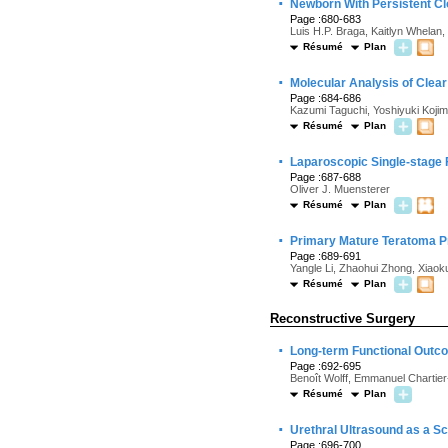
·
Newborn With Persistent Cl
Page :680-683
Luis H.P. Braga, Kaitlyn Whelan,
Résumé
Plan
·
Molecular Analysis of Clear
Page :684-686
Kazumi Taguchi, Yoshiyuki Kojim
Résumé
Plan
·
Laparoscopic Single-stage 
Page :687-688
Oliver J. Muensterer
Résumé
Plan
·
Primary Mature Teratoma Pr
Page :689-691
Yangle Li, Zhaohui Zhong, Xiao
Résumé
Plan
Reconstructive Surgery
·
Long-term Functional Outcom
Page :692-695
Benoît Wolff, Emmanuel Chartier-
Résumé
Plan
·
Urethral Ultrasound as a Sc
Page :696-700