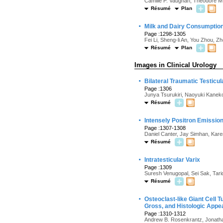
Camille P. Vaughan, Theodore M.
Résumé
Plan
·
Milk and Dairy Consumption
Page :1298-1305
Fei Li, Sheng-li An, You Zhou, Z
Résumé
Plan
Images in Clinical Urology
·
Bilateral Traumatic Testicul
Page :1306
Junya Tsurukiri, Naoyuki Kanek
Résumé
·
Intensely Positron Emissi
Page :1307-1308
Daniel Canter, Jay Simhan, Kare
Résumé
·
Intratesticular Varix
Page :1309
Suresh Venugopal, Sei Sak, Tariq
Résumé
·
Osteoclast-like Giant Cell
Gross, and Histologic App
Page :1310-1312
Andrew B. Rosenkrantz, Jonatha