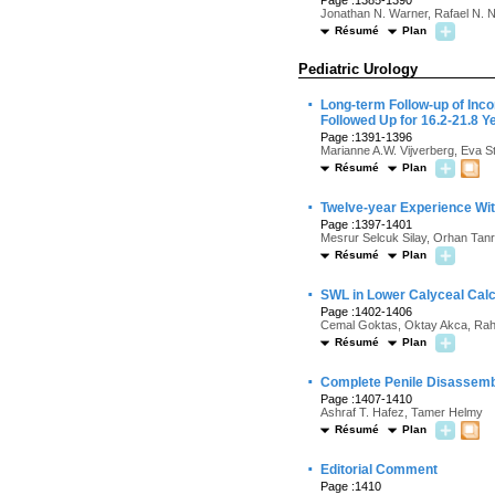
Page :1385-1390
Jonathan N. Warner, Rafael N. Nu
Résumé
Plan
Pediatric Urology
·
Long-term Follow-up of Inco
Followed Up for 16.2-21.8 Y
Page :1391-1396
Marianne A.W. Vijverberg, Eva St
Résumé
Plan
·
Twelve-year Experience Wit
Page :1397-1401
Mesrur Selcuk Silay, Orhan Tanr
Résumé
Plan
·
SWL in Lower Calyceal Calcu
Page :1402-1406
Cemal Goktas, Oktay Akca, Rah
Résumé
Plan
·
Complete Penile Disassembl
Page :1407-1410
Ashraf T. Hafez, Tamer Helmy
Résumé
Plan
·
Editorial Comment
Page :1410