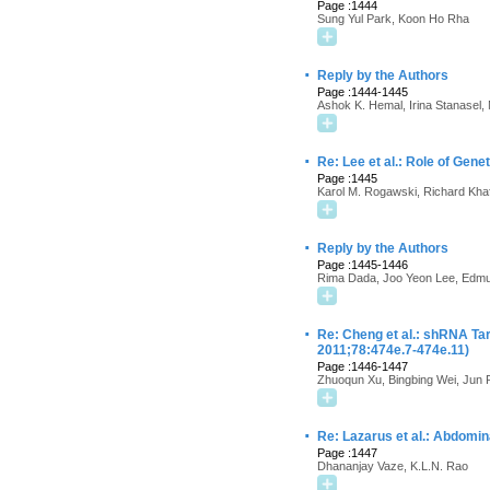
Page :1444
Sung Yul Park, Koon Ho Rha
·
Reply by the Authors
Page :1444-1445
Ashok K. Hemal, Irina Stanasel,
·
Re: Lee et al.: Role of Gen
Page :1445
Karol M. Rogawski, Richard Kha
·
Reply by the Authors
Page :1445-1446
Rima Dada, Joo Yeon Lee, Edmu
·
Re: Cheng et al.: shRNA Tar
2011;78:474e.7-474e.11)
Page :1446-1447
Zhuoqun Xu, Bingbing Wei, Jun
·
Re: Lazarus et al.: Abdomin
Page :1447
Dhananjay Vaze, K.L.N. Rao