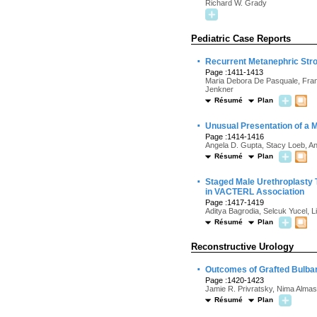
Richard W. Grady
Pediatric Case Reports
·
Recurrent Metanephric Stro
Page :1411-1413
Maria Debora De Pasquale, Fran
Jenkner
Résumé
Plan
·
Unusual Presentation of a M
Page :1414-1416
Angela D. Gupta, Stacy Loeb, A
Résumé
Plan
·
Staged Male Urethroplasty T
in VACTERL Association
Page :1417-1419
Aditya Bagrodia, Selcuk Yucel, L
Résumé
Plan
Reconstructive Urology
·
Outcomes of Grafted Bulbar U
Page :1420-1423
Jamie R. Privratsky, Nima Almas
Résumé
Plan