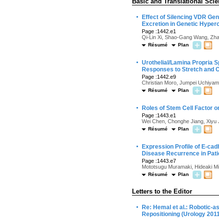
Basic and Translational Sci
·
Effect of Silencing VDR Gen
Excretion in Genetic Hyperc
Page :1442.e1
Qi-Lin Xi, Shao-Gang Wang, Zhan
Résumé
Plan
·
Urothelial/Lamina Propria S
Responses to Stretch and 
Page :1442.e9
Christian Moro, Jumpei Uchiya
Résumé
Plan
·
Roles of Stem Cell Factor on 
Page :1443.e1
Wei Chen, Chonghe Jiang, Xiyu 
Résumé
Plan
·
Expression Profile of E-cad
Disease Recurrence in Pat
Page :1443.e7
Mototsugu Muramaki, Hideaki Mi
Résumé
Plan
Letters to the Editor
·
Re: Hemal et al.: Robotic-
Repositioning (Urology 201