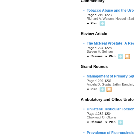
Commentary
·
Tobacco Abuse and the Urol
Page :1219-1223
Richard A. Watson, Hossein Sad
Plan
Review Article
·
The McNeal Prostate: A Re
Page :1224-1228
Steven H. Selman
Résumé
Plan
Grand Rounds
·
Management of Primary Squa
Page :1229-1231
Angela D. Gupta, Jathin Bandari,
Plan
Ambulatory and Office Urol
·
Unilateral Testicular Torsi
Page :1232-1234
Chukwudi O. Okorie
Résumé
Plan
·
Prevalence of Fluoroquinol