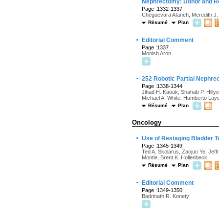
Nephrectomy: Donor and R
Page :1332-1337
Cheguevara Afaneh, Meredith J. 
Résumé
Plan
·
Editorial Comment
Page :1337
Monish Aron
·
252 Robotic Partial Nephre
Page :1338-1344
Jihad H. Kaouk, Shahab P. Hilly
Michael A. White, Humberto Layd
Résumé
Plan
Oncology
·
Use of Restaging Bladder 
Page :1345-1349
Ted A. Skolarus, Zaojun Ye, Jeff
Montie, Brent K. Hollenbeck
Résumé
Plan
·
Editorial Comment
Page :1349-1350
Badrinath R. Konety