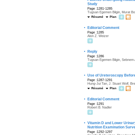
Study
Page :1281-1285
Tugsan Egemen Bilgin, Murat Boz
Résumé
Plan
·
Editorial Comment
Page :1285
Alon Z. Weizer
·
Reply
Page :1286
Tugsan Egemen Bilgin, Sebnem At
·
Use of Ureteroscopy Before 
Page :1287-1291
Hung-Jui Tan, J. Stuart Wolf, Br
Résumé
Plan
·
Editorial Comment
Page :1291
Robert B. Nadler
·
Vitamin D and Lower Urina
Nutrition Examination Surv
Page :1292-1297