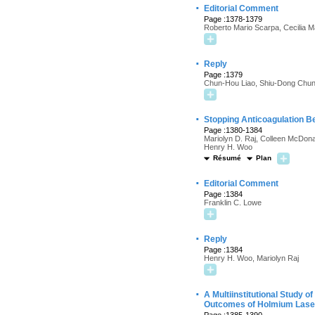
·
Editorial Comment
Page :1378-1379
Roberto Mario Scarpa, Cecilia M
·
Reply
Page :1379
Chun-Hou Liao, Shiu-Dong Chu
·
Stopping Anticoagulation B
Page :1380-1384
Mariolyn D. Raj, Colleen McDona
Henry H. Woo
Résumé
Plan
·
Editorial Comment
Page :1384
Franklin C. Lowe
·
Reply
Page :1384
Henry H. Woo, Mariolyn Raj
·
A Multiinstitutional Study 
Outcomes of Holmium Laser 