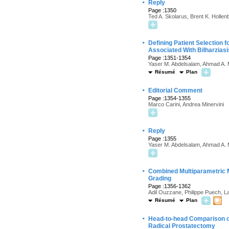
·
Reply
Page :1350
Ted A. Skolarus, Brent K. Holle
·
Defining Patient Selection
Associated With Bilharziasi
Page :1351-1354
Yaser M. Abdelsalam, Ahmad A. M
Résumé
Plan
·
Editorial Comment
Page :1354-1355
Marco Carini, Andrea Minervini
·
Reply
Page :1355
Yaser M. Abdelsalam, Ahmad A. 
·
Combined Multiparametric M
Grading
Page :1356-1362
Adil Ouzzane, Philippe Puech, L
Résumé
Plan
·
Head-to-head Comparison of
Radical Prostatectomy