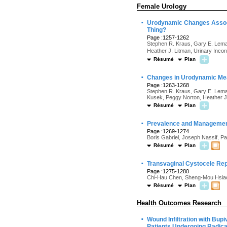
Female Urology
·
Urodynamic Changes Associa
Thing?
Page :1257-1262
Stephen R. Kraus, Gary E. Lemac
Heather J. Litman, Urinary Inco
Résumé
Plan
·
Changes in Urodynamic Mea
Page :1263-1268
Stephen R. Kraus, Gary E. Lemack
Kusek, Peggy Norton, Heather J
Résumé
Plan
·
Prevalence and Management 
Page :1269-1274
Boris Gabriel, Joseph Nassif, P
Résumé
Plan
·
Transvaginal Cystocele Rep
Page :1275-1280
Chi-Hau Chen, Sheng-Mou Hsiao
Résumé
Plan
Health Outcomes Research
·
Wound Infiltration with Bu
Patients Undergoing Radica