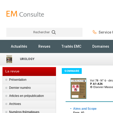
Rechercher
Service C
Rechercher
Actualités
Revues
Traités EMC
Domaines
UROLOGY
La revue
SOMMAIRE
Présentation
Vol 78 - N° 6 - 
P. A1-A26
© Elsevier Mass
Dernier numéro
Articles en prépublication
Archives
·
Aims and Scope
Numéros thématiques
Page :A5