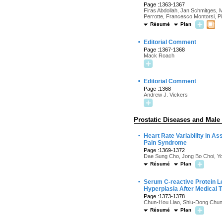
Page :1363-1367
Firas Abdollah, Jan Schmitges, M
Perrotte, Francesco Montorsi, Pi
Résumé
Plan
·
Editorial Comment
Page :1367-1368
Mack Roach
·
Editorial Comment
Page :1368
Andrew J. Vickers
Prostatic Diseases and Male
·
Heart Rate Variability in A
Pain Syndrome
Page :1369-1372
Dae Sung Cho, Jong Bo Choi, Y
Résumé
Plan
·
Serum C-reactive Protein L
Hyperplasia After Medical 
Page :1373-1378
Chun-Hou Liao, Shiu-Dong Chu
Résumé
Plan