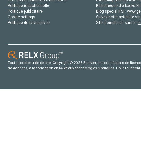
Termes et conditions d'utilisation
E-learning pour les infirmi
Politique rédactionnelle
Bibliothèque d'e-books Els
Politique publicitaire
Blog special IFSI :
www.gen
Cookie settings
Suivez notre actualité sur
Politique de la vie privée
Site d'emploi en santé :
e
Tout le contenu de ce site: Copyright © 2026 Elsevier, ses concédants de licence e
de données, a la formation en IA et aux technologies similaires. Pour tout con