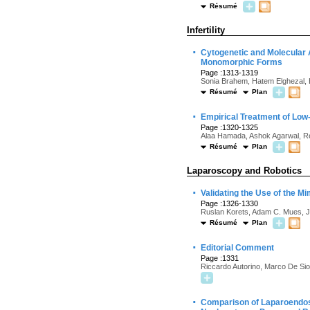
Résumé
Infertility
·
Cytogenetic and Molecular
Monomorphic Forms
Page :1313-1319
Sonia Brahem, Hatem Elghezal, 
Résumé
Plan
·
Empirical Treatment of Low-
Page :1320-1325
Alaa Hamada, Ashok Agarwal, 
Résumé
Plan
Laparoscopy and Robotics
·
Validating the Use of the M
Page :1326-1330
Ruslan Korets, Adam C. Mues, J
Résumé
Plan
·
Editorial Comment
Page :1331
Riccardo Autorino, Marco De Sio
·
Comparison of Laparoendos