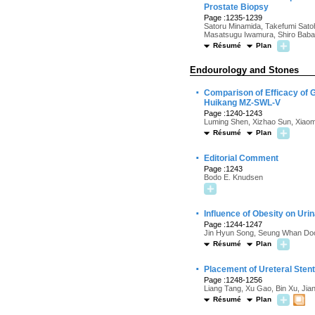
Prostate Biopsy
Page :1235-1239
Satoru Minamida, Takefumi Sato
Masatsugu Iwamura, Shiro Baba
Résumé
Plan
Endourology and Stones
·
Comparison of Efficacy of 
Huikang MZ-SWL-V
Page :1240-1243
Luming Shen, Xizhao Sun, Xiaom
Résumé
Plan
·
Editorial Comment
Page :1243
Bodo E. Knudsen
·
Influence of Obesity on Uri
Page :1244-1247
Jin Hyun Song, Seung Whan Do
Résumé
Plan
·
Placement of Ureteral Sten
Page :1248-1256
Liang Tang, Xu Gao, Bin Xu, Ji
Résumé
Plan