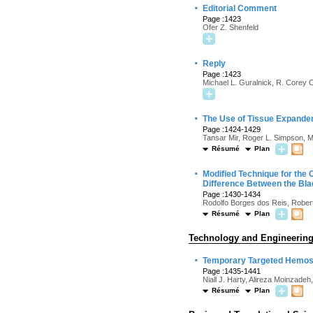
·
Editorial Comment
Page :1423
Ofer Z. Shenfeld
·
Reply
Page :1423
Michael L. Guralnick, R. Corey
·
The Use of Tissue Expander
Page :1424-1429
Tansar Mir, Roger L. Simpson, 
Résumé
Plan
·
Modified Technique for the 
Difference Between the Bla
Page :1430-1434
Rodolfo Borges dos Reis, Robert
Résumé
Plan
Technology and Engineerin
·
Temporary Targeted Hemosta
Page :1435-1441
Niall J. Harty, Alireza Moinzadeh
Résumé
Plan