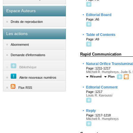
Espace Auteurs
·
Editorial Board
Page :A6
Droits de reproduction
Les actions
·
Table of Contents
Page :A9
Abonnement
Rapid Communication
Demande d'informations
·
Natural Orifice Translumina
Bibliothèque
Page :1211-1217
Mitchell R. Humphreys, Jude S. 
Résumé
Plan
Alerte nouveaux numéros
·
Editorial Comment
Flux RSS
Page :1217
Louis R. Kavoussi
·
Reply
Page :1217-1218
Mitchell R. Humphreys