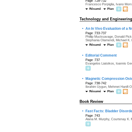
Page :728-732
Francesco Porpiglia, Ivano Morra
Résumé
Plan
Technology and Engineerin
·
An In Vivo Evaluation of a N
Page :733-737
Phillip Mucksavage, Donald Pic
Stephania Olamendi, Michael K. 
Résumé
Plan
·
Editorial Comment
Page :737
Evangelos Liatsikos, Ioannis Ge
·
Magnetic Compression Ost
Page :738-742
Ibrahim Uygun, Mehmet Hanifi O
Résumé
Plan
Book Review
·
Fast Facts: Bladder Disorde
Page :743
Alana M. Murphy, Courtenay K.