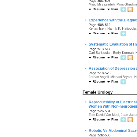
Page :501-507
Majid Mirzazadeh, Mina Ghadimi
Résumé
Plan
·
Experience with the Diagn
Page :508-512
Kenan Isen, Namık K. Hatipoglu,
Résumé
Plan
·
Systematic Evaluation of Hyb
Page :513-517
Carl Sarkissian, Emily Korman, 
Résumé
Plan
·
Association of Depression a
Page :518-525
Jordan Angell, Michael Bryant,
Résumé
Plan
Female Urology
·
Reproducibility of Electrica
Women With Non-neurogenic
Page :526-531
Tom David Van Meel, Jean Jac
Résumé
Plan
·
Robotic Vs Abdominal Sacr
Page :532-536