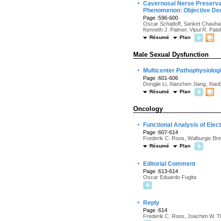
·
Cavernosal Nerve Preservat
Phenomenon: Objective Dem
Page :596-600
Oscar Schatloff, Sanket Chauhan
Kenneth J. Palmer, Vipul R. Patel
Résumé
Plan
Male Sexual Dysfunction
·
Multicenter Pathophysiologic
Page :601-606
Dongjie Li, Xianzhen Jiang, Xia
Résumé
Plan
Oncology
·
Functional Analysis of Ele
Page :607-614
Frederik C. Roos, Walburgis Bre
Résumé
Plan
·
Editorial Comment
Page :613-614
Oscar Eduardo Fugita
·
Reply
Page :614
Frederik C. Roos, Joachim W. T