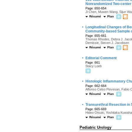
Nonrandomized Two-center 
Page :650-654
Ji Chen, Muwen Wang, Sijun Wa
Résumé
Plan
·
Longitudinal Changes of Ben
Community-based Sample 
Page :655-661
Thomas Rhodes, Debra J. Jacobso
Demissie, Steven J. Jacobsen
Résumé
Plan
·
Editorial Comment
Page :661
Stacy Loeb
·
Histologic Inflammatory Ch
Page :662-664
Affonso Celso Piovesan, Fabio Ce
Résumé
Plan
·
Transurethral Resection in 
Page :665-669
Hideo Otsuki, Yoshitaka Kuwaha
Résumé
Plan
Pediatric Urology