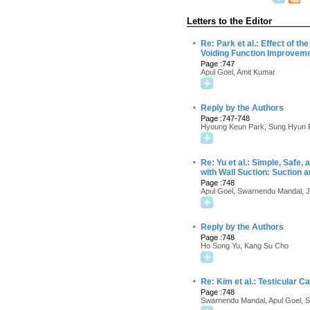
Letters to the Editor
·
Re: Park et al.: Effect of 
Voiding Function Improveme
Page :747
Apul Goel, Amit Kumar
·
Reply by the Authors
Page :747-748
Hyoung Keun Park, Sung Hyun P
·
Re: Yu et al.: Simple, Safe
with Wall Suction: Suction 
Page :748
Apul Goel, Swarnendu Mandal, J
·
Reply by the Authors
Page :748
Ho Song Yu, Kang Su Cho
·
Re: Kim et al.: Testicular 
Page :748
Swarnendu Mandal, Apul Goel, Sa