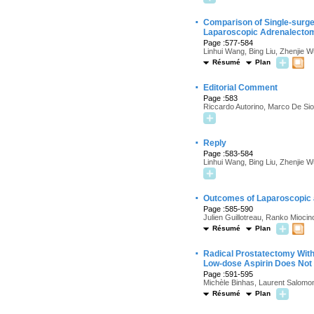
·
Comparison of Single-surge
Laparoscopic Adrenalecto
Page :577-584
Linhui Wang, Bing Liu, Zhenjie 
Résumé
Plan
·
Editorial Comment
Page :583
Riccardo Autorino, Marco De Sio
·
Reply
Page :583-584
Linhui Wang, Bing Liu, Zhenjie 
·
Outcomes of Laparoscopic a
Page :585-590
Julien Guillotreau, Ranko Mioc
Résumé
Plan
·
Radical Prostatectomy Wit
Low-dose Aspirin Does Not 
Page :591-595
Michèle Binhas, Laurent Salomo
Résumé
Plan