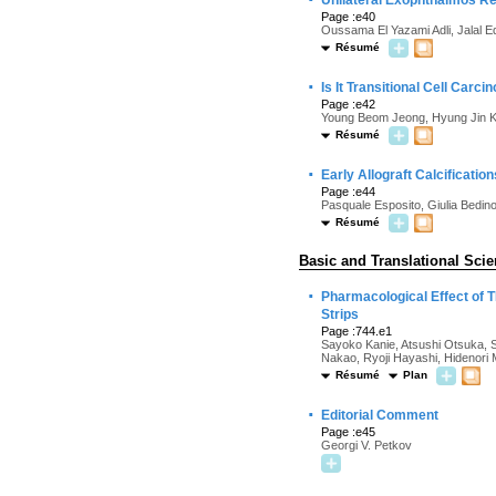
Unilateral Exophthalmos Re
Page :e40
Oussama El Yazami Adli, Jalal 
Résumé
·
Is It Transitional Cell Ca
Page :e42
Young Beom Jeong, Hyung Jin 
Résumé
·
Early Allograft Calcificatio
Page :e44
Pasquale Esposito, Giulia Bedino
Résumé
Basic and Translational Sci
·
Pharmacological Effect of 
Strips
Page :744.e1
Sayoko Kanie, Atsushi Otsuka, 
Nakao, Ryoji Hayashi, Hidenori 
Résumé
Plan
·
Editorial Comment
Page :e45
Georgi V. Petkov