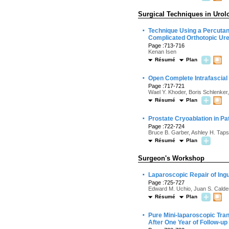
Surgical Techniques in Urol
·
Technique Using a Percutan
Complicated Orthotopic Ur
Page :713-716
Kenan Isen
Résumé
Plan
·
Open Complete Intrafascial
Page :717-721
Wael Y. Khoder, Boris Schlenker,
Résumé
Plan
·
Prostate Cryoablation in Pa
Page :722-724
Bruce B. Garber, Ashley H. Taps
Résumé
Plan
Surgeon's Workshop
·
Laparoscopic Repair of Ing
Page :725-727
Edward M. Uchio, Juan S. Calde
Résumé
Plan
·
Pure Mini-laparoscopic Trans
After One Year of Follow-up