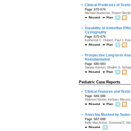
·
Clinical Predictors of Testic
Page :670-674
Michael Boettcher, Robert Bergh
Résumé
Plan
·
Durability of Antireflux Eff
Cystography
Page :675-679
Katherine C. Hubert, Paul J. Kok
Résumé
Plan
·
Prospective Long-term Anal
Reimplantation
Page :680-683
Sanjay Kasturi, Shailen S. Sehg
Résumé
Plan
Pediatric Case Reports
·
Clinical Features and Test
Page :684-686
Hidenori Nishio, Kentaro Mizuno
Résumé
Plan
·
Anorchia Masked by Septo-
Page :687-688
Kelly MacArthur, Durwood E. Ne
Résumé