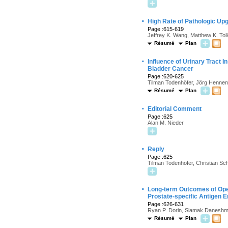
·
High Rate of Pathologic Up
Page :615-619
Jeffrey K. Wang, Matthew K. To
Résumé
Plan
·
Influence of Urinary Tract 
Bladder Cancer
Page :620-625
Tilman Todenhöfer, Jörg Hennenl
Résumé
Plan
·
Editorial Comment
Page :625
Alan M. Nieder
·
Reply
Page :625
Tilman Todenhöfer, Christian S
·
Long-term Outcomes of Open
Prostate-specific Antigen E
Page :626-631
Ryan P. Dorin, Siamak Daneshma
Résumé
Plan