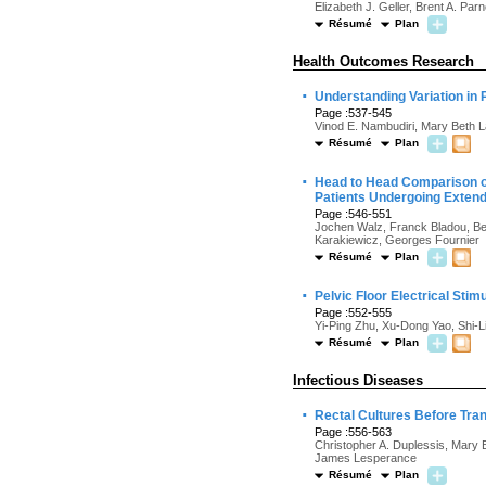
Elizabeth J. Geller, Brent A. Par
Résumé
Plan
Health Outcomes Research
·
Understanding Variation in
Page :537-545
Vinod E. Nambudiri, Mary Beth L
Résumé
Plan
·
Head to Head Comparison of
Patients Undergoing Exten
Page :546-551
Jochen Walz, Franck Bladou, Bert
Karakiewicz, Georges Fournier
Résumé
Plan
·
Pelvic Floor Electrical Sti
Page :552-555
Yi-Ping Zhu, Xu-Dong Yao, Shi-L
Résumé
Plan
Infectious Diseases
·
Rectal Cultures Before Tra
Page :556-563
Christopher A. Duplessis, Mary 
James Lesperance
Résumé
Plan