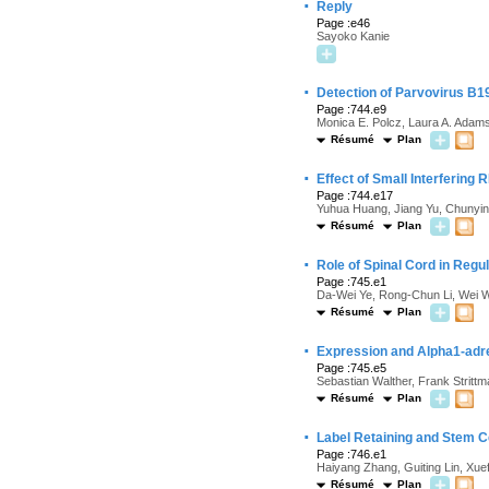
·
Reply
Page :e46
Sayoko Kanie
·
Detection of Parvovirus B19
Page :744.e9
Monica E. Polcz, Laura A. Adams
Résumé
Plan
·
Effect of Small Interfering
Page :744.e17
Yuhua Huang, Jiang Yu, Chunyin
Résumé
Plan
·
Role of Spinal Cord in Regu
Page :745.e1
Da-Wei Ye, Rong-Chun Li, Wei W
Résumé
Plan
·
Expression and Alpha1-adr
Page :745.e5
Sebastian Walther, Frank Strittm
Résumé
Plan
·
Label Retaining and Stem C
Page :746.e1
Haiyang Zhang, Guiting Lin, Xue
Résumé
Plan