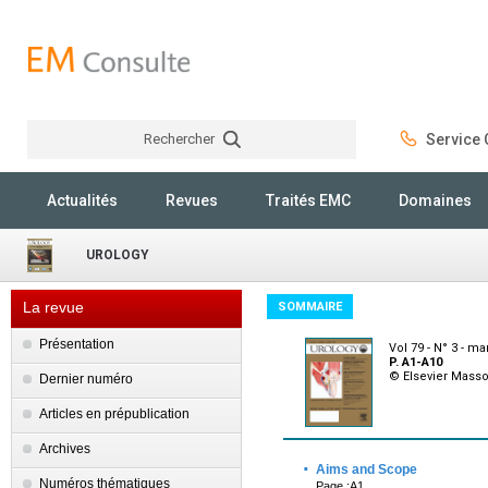
Rechercher
Service C
Rechercher
Actualités
Revues
Traités EMC
Domaines
UROLOGY
La revue
SOMMAIRE
Présentation
Vol 79 - N° 3 - ma
P. A1-A10
© Elsevier Mass
Dernier numéro
Articles en prépublication
Archives
·
Aims and Scope
Numéros thématiques
Page :A1