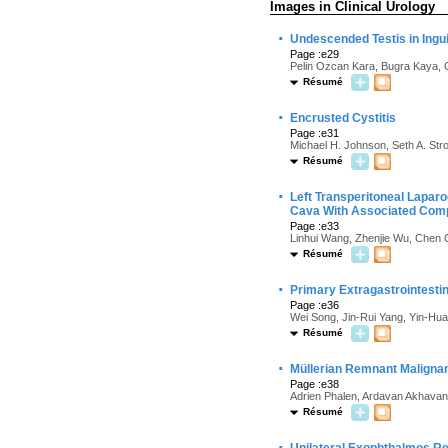
Images in Clinical Urology
·
Undescended Testis in Ingu
Page :e29
Pelin Ozcan Kara, Bugra Kaya, 
Résumé
·
Encrusted Cystitis
Page :e31
Michael H. Johnson, Seth A. Str
Résumé
·
Left Transperitoneal Laparo
Cava With Associated Comp
Page :e33
Linhui Wang, Zhenjie Wu, Chen C
Résumé
·
Primary Extragastrointestin
Page :e36
Wei Song, Jin-Rui Yang, Yin-Hu
Résumé
·
Müllerian Remnant Maligna
Page :e38
Adrien Phalen, Ardavan Akhavan,
Résumé
·