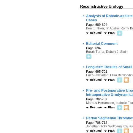
Reconstructive Urology
·
Analysis of Robotic-assist
Cases
Page :689-694
Ben E. Niver, Ilir Agalliu, Romy 
Résumé
Plan
·
Editorial Comment
Page :694
Burak Turna, Robert J. Stein
·
Long-term Results of Small 
Page :695-701
Enzo Palminteri, Elisa Berdondi
Résumé
Plan
·
Pre- and Postoperative Uro
Intraoperative Urodynamica
Page :702-707
Marcus Horstmann, Isabelle Fisch
Résumé
Plan
·
Partial Segmental Thrombos
Page :708-712
Jonathan Ilicki, Wolfgang Kraus
Résumé
Plan