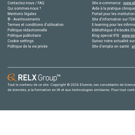
Contactez-nous / FAQ
Site e-commerce :
www.el
Qui sommes-nous ?
Aide à la pratique clinique
Mentions légales
Portail pour les institution
© - Avertissements
Site d'information sur l'E
Termes et conditions d'utilisation
E-learning pour les infirmi
Politique rédactionnelle
Bibliothèque d'e-books Els
Politique publicitaire
Blog special IFSI :
www.gen
Cookie settings
Suivez notre actualité sur
Politique de la vie privée
Site d'emploi en santé :
e
Tout le contenu de ce site: Copyright © 2026 Elsevier, ses concédants de licence e
de données, a la formation en IA et aux technologies similaires. Pour tout con