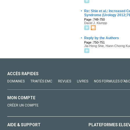
·
Re: Shie et al.: Increased C
Syndrome (Urology 2012;79
Page :748-750
David J. Klumpp
·
Reply by the Authors
Page :750-751
Jia-Heng Shie, Hann-Chorng Ku
ACCÈS RAPIDES
DOMAINES
TRAITÉS EMC
REVUES
LIVRES
NOS FORMULES D'AB
MON COMPTE
CRÉER UN COMPTE
AIDE & SUPPORT
PLATEFORMES ELSE