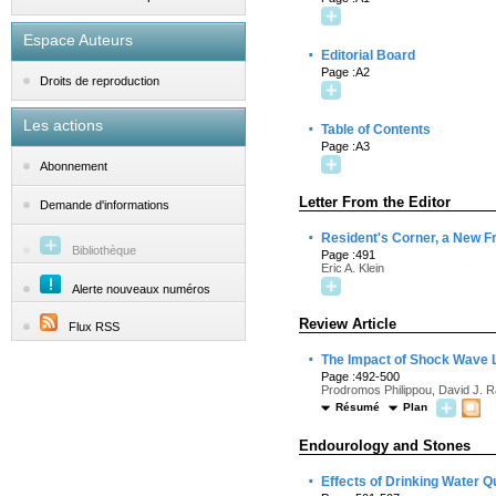
Espace Auteurs
·
Editorial Board
Page :A2
Droits de reproduction
Les actions
·
Table of Contents
Page :A3
Abonnement
Letter From the Editor
Demande d'informations
·
Resident's Corner, a New F
Bibliothèque
Page :491
Eric A. Klein
Alerte nouveaux numéros
Review Article
Flux RSS
·
The Impact of Shock Wave Lit
Page :492-500
Prodromos Philippou, David J. 
Résumé
Plan
Endourology and Stones
·
Effects of Drinking Water Q