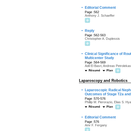
·
Editorial Comment
Page :562
Anthony J. Schaeffer
·
Reply
Page :562-563
Christopher A. Duplessis
·
Clinical Significance of Rou
Multicenter Study
Page :564-569
Adil El Basri, Andreas Petrolek
Résumé
Plan
Laparoscopy and Robotics
·
Laparoscopic Radical Nephr
Outcomes of Stage T2a and
Page :570-576
Phillip M. Pierorazio, Elias S. H
Résumé
Plan
·
Editorial Comment
Page :576
Amr F. Fergany