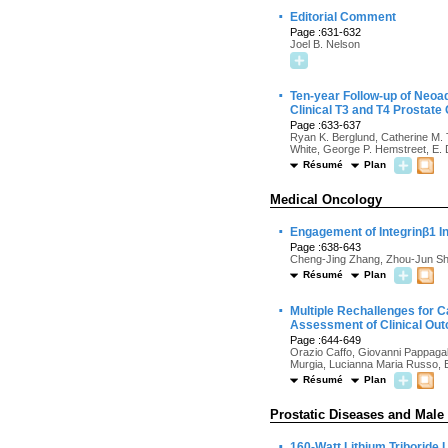
·
Editorial Comment
Page :631-632
Joel B. Nelson
·
Ten-year Follow-up of Neoa
Clinical T3 and T4 Prostat
Page :633-637
Ryan K. Berglund, Catherine M. 
White, George P. Hemstreet, E. 
Résumé
Plan
Medical Oncology
·
Engagement of Integrinβ1 I
Page :638-643
Cheng-Jing Zhang, Zhou-Jun Sh
Résumé
Plan
·
Multiple Rechallenges for C
Assessment of Clinical Out
Page :644-649
Orazio Caffo, Giovanni Pappagall
Murgia, Lucianna Maria Russo, B
Résumé
Plan
Prostatic Diseases and Male
·
160-Watt Lithium Triboride 