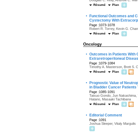
Douglas C. Kelly, Andrew C. Ma
Résumé
Plan
·
Functional Outcomes and Co
Cystectomy With Extracorpo
Page :1073-1078
Robert R. Torrey, Kevin G. Chan
Résumé
Plan
Oncology
·
Outcomes in Patients With 
Extraretroperitoneal Diseas
Page :1079-1084
Timothy A. Masterson, Brett S. 
Résumé
Plan
·
Prognostic Value of Neutrop
in Bladder Cancer Patients
Page :1085-1091
Tatsuo Gondo, Jun Nakashima, Y
Hatano, Masaaki Tachibana
Résumé
Plan
·
Editorial Comment
Page :1091
Joshua Sleeper, Vitaly Margulis