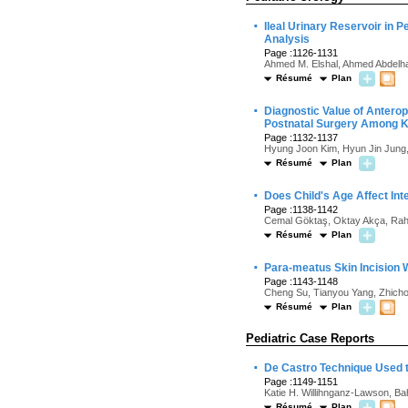
·
Ileal Urinary Reservoir in 
Analysis
Page :1126-1131
Ahmed M. Elshal, Ahmed Abdelha
Résumé
Plan
·
Diagnostic Value of Anterop
Postnatal Surgery Among Ko
Page :1132-1137
Hyung Joon Kim, Hyun Jin Jung
Résumé
Plan
·
Does Child's Age Affect Int
Page :1138-1142
Cemal Göktaş, Oktay Akça, Rah
Résumé
Plan
·
Para-meatus Skin Incision 
Page :1143-1148
Cheng Su, Tianyou Yang, Zhicho
Résumé
Plan
Pediatric Case Reports
·
De Castro Technique Used t
Page :1149-1151
Katie H. Willihnganz-Lawson, B
Résumé
Plan