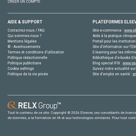
CRÉER UN COMPTE
AIDE & SUPPORT
PLATEFORMES ELSE
Contactez-nous / FAQ
Site e-commerce :
www.el
Qui sommes-nous ?
Aide à la pratique clinique
Mentions légales
Portail pour les institution
© - Avertissements
Site d'information sur l'E
Termes et conditions d'utilisation
E-learning pour les infirmi
Politique rédactionnelle
Bibliothèque d'e-books Els
Politique publicitaire
Blog special IFSI :
www.gen
Cookie settings
Suivez notre actualité sur
Politique de la vie privée
Site d'emploi en santé :
e
Tout le contenu de ce site: Copyright © 2026 Elsevier, ses concédants de licence e
de données, a la formation en IA et aux technologies similaires. Pour tout con