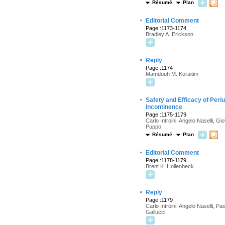
Résumé
Plan
·
Editorial Comment
Page :1173-1174
Bradley A. Erickson
·
Reply
Page :1174
Mamdouh M. Koraitim
·
Safety and Efficacy of Peri
Incontinence
Page :1175-1179
Carlo Introini, Angelo Naselli, 
Puppo
Résumé
Plan
·
Editorial Comment
Page :1178-1179
Brent K. Hollenbeck
·
Reply
Page :1179
Carlo Introini, Angelo Naselli, 
Gallucci