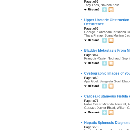
Page :e63
Toby Lees, Naveen Kella
Résumé
·
Upper Ureteric Obstructio
Occurrence
Page :e65
George P. Abraham, Krishanu Da
Thara Pratap, Suma Mariam Ja
Résumé
·
Bladder Metastasis From Ma
Page :e67
François-Xavier Nouhaud, Sophi
Résumé
·
Cystographic Images of You
Page :e69
Apul Goel, Sangeeta Goel, Bhup
Résumé
·
Caliceal-cutaneous Fistula 
Page :e71
Fábio César Miranda Torricelli, 
Gustavo Xavier Ebaid, William 
Résumé
·
Hepatic Splenosis Diagnosed
Page :e73