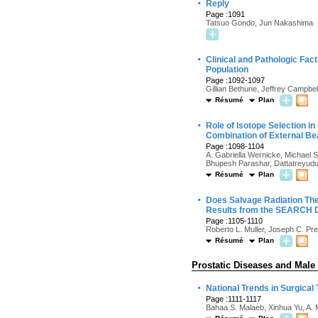
·
Reply
Page :1091
Tatsuo Gondo, Jun Nakashima
·
Clinical and Pathologic Fac
Population
Page :1092-1097
Gillian Bethune, Jeffrey Campbe
Résumé
Plan
·
Role of Isotope Selection i
Combination of External Be
Page :1098-1104
A. Gabriella Wernicke, Michael S
Bhupesh Parashar, Dattatreyudu
Résumé
Plan
·
Does Salvage Radiation Th
Results from the SEARCH 
Page :1105-1110
Roberto L. Muller, Joseph C. Pre
Résumé
Plan
Prostatic Diseases and Male
·
National Trends in Surgical
Page :1111-1117
Bahaa S. Malaeb, Xinhua Yu, A. M