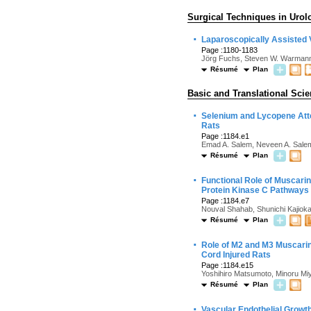
Surgical Techniques in Urol
·
Laparoscopically Assisted V
Page :1180-1183
Jörg Fuchs, Steven W. Warmann,
Résumé
Plan
Basic and Translational Sci
·
Selenium and Lycopene Atten
Rats
Page :1184.e1
Emad A. Salem, Neveen A. Salem
Résumé
Plan
·
Functional Role of Muscarin
Protein Kinase C Pathways
Page :1184.e7
Nouval Shahab, Shunichi Kajioka, 
Résumé
Plan
·
Role of M2 and M3 Muscarini
Cord Injured Rats
Page :1184.e15
Yoshihiro Matsumoto, Minoru Miy
Résumé
Plan
·
Vascular Endothelial Growt