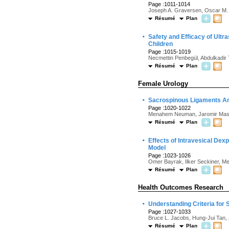
Page :1011-1014
Joseph A. Graversen, Oscar M.
Résumé
Plan
·
Safety and Efficacy of Ult
Children
Page :1015-1019
Necmettin Penbegül, Abdulkadir T
Résumé
Plan
Female Urology
·
Sacrospinous Ligaments Ant
Page :1020-1022
Menahem Neuman, Jaromir Masat
Résumé
Plan
·
Effects of Intravesical Dex
Model
Page :1023-1026
Omer Bayrak, Ilker Seckiner, M
Résumé
Plan
Health Outcomes Research
·
Understanding Criteria for 
Page :1027-1033
Bruce L. Jacobs, Hung-Jui Tan, J
Résumé
Plan