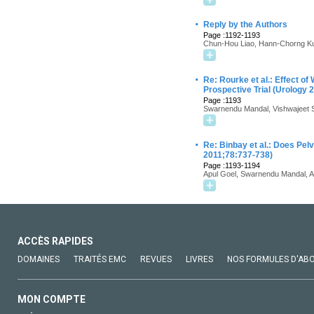
·
Reply by the Authors
Page :1192-1193
Chun-Hou Liao, Hann-Chorng K
·
Re: Rourke et al.: Effect o
Prospective Trial (Urology 
Page :1193
Swarnendu Mandal, Vishwajeet 
·
Re: Binbay et al.: Does Pe
2011;78:737-738)
Page :1193-1194
Apul Goel, Swarnendu Mandal, 
ACCÈS RAPIDES
DOMAINES
TRAITÉS EMC
REVUES
LIVRES
NOS FORMULES D'AB
MON COMPTE