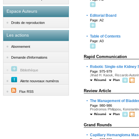
Espace Auteurs
·
Editorial Board
Page :A2
Droits de reproduction
Les actions
·
Table of Contents
Page :A3
Abonnement
Rapid Communication
Demande d'informations
·
Robotic Single-site Kidney
Bibliothèque
Page :975-979
Jihad H. Kaouk, Riccardo Autori
Résumé
Plan
Alerte nouveaux numéros
Review Article
Flux RSS
·
The Management of Bladder 
Page :980-986
Prodromos Philippou, Konstantin
Résumé
Plan
Grand Rounds
·
Capillary Hemangioma Mas