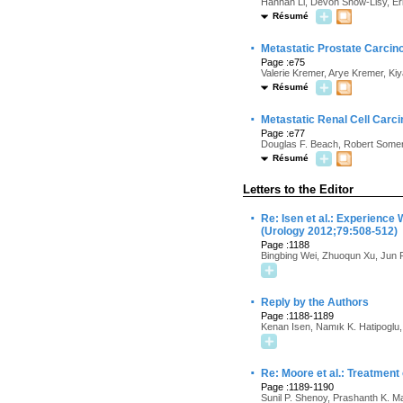
Hanhan Li, Devon Snow-Lisy, Eri
Résumé
·
Metastatic Prostate Carci
Page :e75
Valerie Kremer, Arye Kremer, Ki
Résumé
·
Metastatic Renal Cell Carc
Page :e77
Douglas F. Beach, Robert Some
Résumé
Letters to the Editor
·
Re: Isen et al.: Experienc
(Urology 2012;79:508-512)
Page :1188
Bingbing Wei, Zhuoqun Xu, Jun 
·
Reply by the Authors
Page :1188-1189
Kenan Isen, Namık K. Hatipoglu,
·
Re: Moore et al.: Treatment
Page :1189-1190
Sunil P. Shenoy, Prashanth K. 