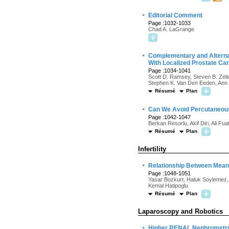
·
Editorial Comment
Page :1032-1033
Chad A. LaGrange
·
Complementary and Alterna
With Localized Prostate Ca
Page :1034-1041
Scott D. Ramsey, Steven B. Zeli
Stephen K. Van Den Eeden, Ann S
Résumé
Plan
·
Can We Avoid Percutaneous 
Page :1042-1047
Berkan Resorlu, Akif Diri, Ali 
Résumé
Plan
Infertility
·
Relationship Between Mean 
Page :1048-1051
Yasar Bozkurt, Haluk Soylemez, 
Kemal Hatipoglu
Résumé
Plan
Laparoscopy and Robotics
·
Higher RENAL Nephrometry 