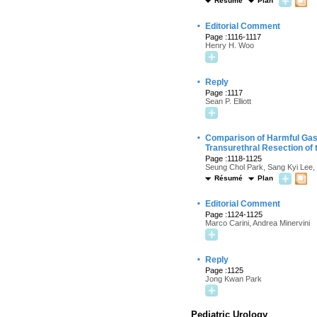
Résumé
Plan
·
Editorial Comment
Page :1116-1117
Henry H. Woo
·
Reply
Page :1117
Sean P. Elliott
·
Comparison of Harmful Gas
Transurethral Resection of 
Page :1118-1125
Seung Chol Park, Sang Kyi Lee
Résumé
Plan
·
Editorial Comment
Page :1124-1125
Marco Carini, Andrea Minervini
·
Reply
Page :1125
Jong Kwan Park
Pediatric Urology