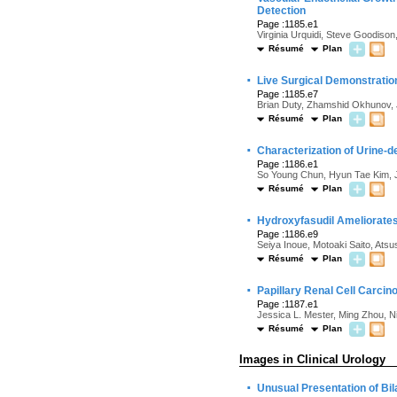
Detection
Page :1185.e1
Virginia Urquidi, Steve Goodiso
Résumé
Plan
·
Live Surgical Demonstration
Page :1185.e7
Brian Duty, Zhamshid Okhunov, J
Résumé
Plan
·
Characterization of Urine-d
Page :1186.e1
So Young Chun, Hyun Tae Kim, 
Résumé
Plan
·
Hydroxyfasudil Ameliorates
Page :1186.e9
Seiya Inoue, Motoaki Saito, Ats
Résumé
Plan
·
Papillary Renal Cell Carci
Page :1187.e1
Jessica L. Mester, Ming Zhou, N
Résumé
Plan
Images in Clinical Urology
·
Unusual Presentation of Bil