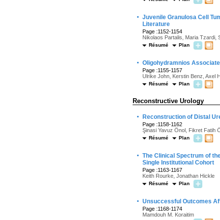
·
Juvenile Granulosa Cell Tu
Literature
Page :1152-1154
Nikolaos Partalis, Maria Tzardi,
Résumé
Plan
·
Oligohydramnios Associate
Page :1155-1157
Ulrike John, Kerstin Benz, Axel 
Résumé
Plan
Reconstructive Urology
·
Reconstruction of Distal Ur
Page :1158-1162
Şinasi Yavuz Önol, Fikret Fat
Résumé
Plan
·
The Clinical Spectrum of th
Single Institutional Cohort
Page :1163-1167
Keith Rourke, Jonathan Hickle
Résumé
Plan
·
Unsuccessful Outcomes Afte
Page :1168-1174
Mamdouh M. Koraitim