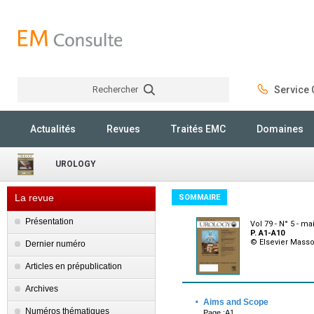
Rechercher
Service C
Rechercher
Actualités
Revues
Traités EMC
Domaines
UROLOGY
La revue
SOMMAIRE
Présentation
Vol 79 - N° 5 - ma
P. A1-A10
© Elsevier Mass
Dernier numéro
Articles en prépublication
Archives
·
Aims and Scope
Numéros thématiques
Page :A1