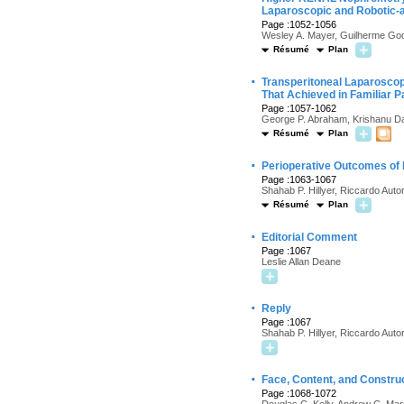
Laparoscopic and Robotic-
Page :1052-1056
Wesley A. Mayer, Guilherme Godo
Résumé
Plan
·
Transperitoneal Laparosco
That Achieved in Familiar P
Page :1057-1062
George P. Abraham, Krishanu Da
Résumé
Plan
·
Perioperative Outcomes of 
Page :1063-1067
Shahab P. Hillyer, Riccardo Auto
Résumé
Plan
·
Editorial Comment
Page :1067
Leslie Allan Deane
·
Reply
Page :1067
Shahab P. Hillyer, Riccardo Auto
·
Face, Content, and Construct
Page :1068-1072