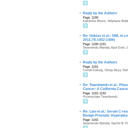
·
Reply by the Authors
Page :1190
Katherine Moore, Stéphane Bold
·
Re: Göktas et al.: SWL in L
2011;78:1402-1406)
Page :1190-1191
Swarnendu Mandal, Apul Goel, J
·
Reply by the Authors
Page :1191
Cemal Göktaş, Oktay Akça, Rah
·
Re: Twardowski et al.: Phase
Cancer: A California Cance
Page :1191-1192
Przemyslaw Twardowski
·
Re: Liao et al.: Serum C-re
Benign Prostatic Hyperplas
Page :1192
Swarnendu Mandal, Sachin B. Pat