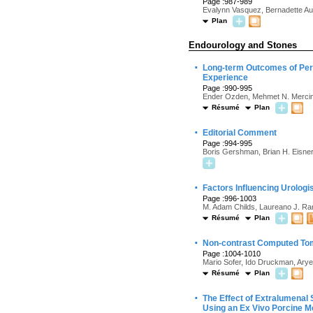
Page :987-989
Evalynn Vasquez, Bernadette Aul
Plan
Endourology and Stones
·
Long-term Outcomes of Perc
Experience
Page :990-995
Ender Ozden, Mehmet N. Mercime
Résumé
Plan
·
Editorial Comment
Page :994-995
Boris Gershman, Brian H. Eisne
·
Factors Influencing Urolog
Page :996-1003
M. Adam Childs, Laureano J. R
Résumé
Plan
·
Non-contrast Computed Tomo
Page :1004-1010
Mario Sofer, Ido Druckman, Arye
Résumé
Plan
·
The Effect of Extralumenal 
Using an Ex Vivo Porcine M