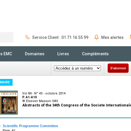
Service Client : 01 71 16 55 99
Mes alertes
Rechercher
és EMC
Domaines
Livres
Compléments
S'abonner
MAIRE
Vol 84 - N° 4S - octobre 2014
P. A1-A10
© Elsevier Masson SAS
Abstracts of the 34th Congress of the Societe International
·
Scientific Programme Committee
Page :A1