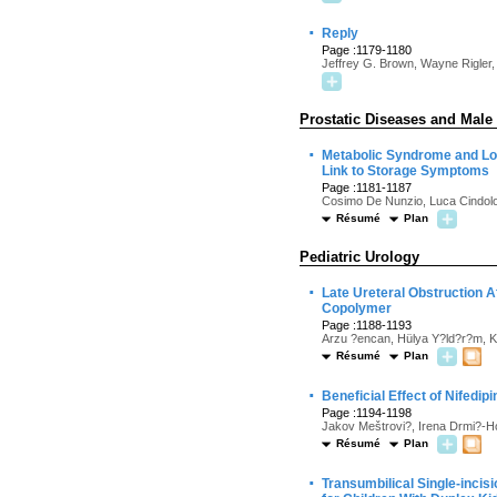
·
Reply
Page :1179-1180
Jeffrey G. Brown, Wayne Rigler, 
Prostatic Diseases and Male
·
Metabolic Syndrome and Low
Link to Storage Symptoms
Page :1181-1187
Cosimo De Nunzio, Luca Cindolo,
Résumé
Plan
Pediatric Urology
·
Late Ureteral Obstruction A
Copolymer
Page :1188-1193
Arzu ?encan, Hülya Y?ld?r?m, 
Résumé
Plan
·
Beneficial Effect of Nifedip
Page :1194-1198
Jakov Meštrovi?, Irena Drmi?-Ho
Résumé
Plan
·
Transumbilical Single-inc