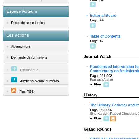
Espace Auteurs
·
Editorial Board
Page :A4
Droits de reproduction
Les actions
·
Table of Contents
Page :A7
Abonnement
Journal Watch
Demande d'informations
·
Randomized Intervention fo
Bibliothèque
Commentary on Antimicrobia
Page :991-992
Kourosh Afshar
Alerte nouveaux numéros
Plan
Flux RSS
History
·
The Urinary Catheter and It
Page :993-996
Sina Kardeh, Rasool Choopani,
Plan
Grand Rounds