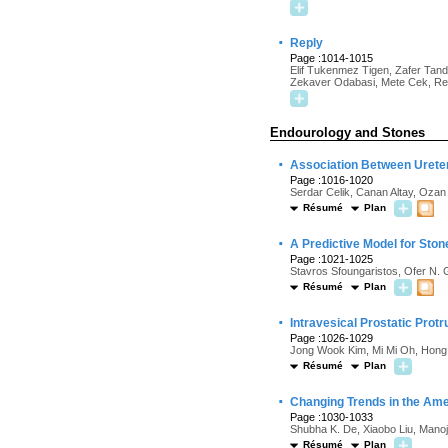
·
Reply
Page :1014-1015
Elif Tukenmez Tigen, Zafer Tand
Zekaver Odabasi, Mete Cek, Resi
Endourology and Stones
·
Association Between Ureter
Page :1016-1020
Serdar Celik, Canan Altay, Oza
Résumé
Plan
·
A Predictive Model for Sto
Page :1021-1025
Stavros Sfoungaristos, Ofer N. 
Résumé
Plan
·
Intravesical Prostatic Protr
Page :1026-1029
Jong Wook Kim, Mi Mi Oh, Hong
Résumé
Plan
·
Changing Trends in the Ame
Page :1030-1033
Shubha K. De, Xiaobo Liu, Mano
Résumé
Plan