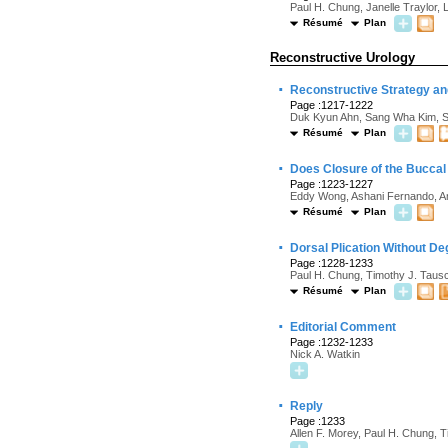
Paul H. Chung, Janelle Traylor, 
Résumé
Plan
Reconstructive Urology
·
Reconstructive Strategy and
Page :1217-1222
Duk Kyun Ahn, Sang Wha Kim, S
Résumé
Plan
·
Does Closure of the Buccal
Page :1223-1227
Eddy Wong, Ashani Fernando, A
Résumé
Plan
·
Dorsal Plication Without Deg
Page :1228-1233
Paul H. Chung, Timothy J. Tausc
Résumé
Plan
·
Editorial Comment
Page :1232-1233
Nick A. Watkin
·
Reply
Page :1233
Allen F. Morey, Paul H. Chung, 