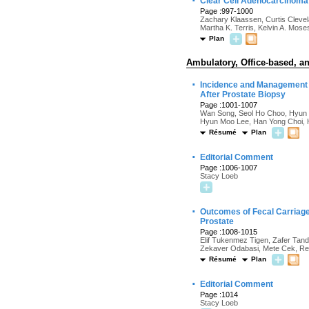
·
Clear Cell Adenocarcinoma 
Page :997-1000
Zachary Klaassen, Curtis Clevel
Martha K. Terris, Kelvin A. Mose
Plan
Ambulatory, Office-based, an
·
Incidence and Management 
After Prostate Biopsy
Page :1001-1007
Wan Song, Seol Ho Choo, Hyun 
Hyun Moo Lee, Han Yong Choi,
Résumé
Plan
·
Editorial Comment
Page :1006-1007
Stacy Loeb
·
Outcomes of Fecal Carriage
Prostate
Page :1008-1015
Elif Tukenmez Tigen, Zafer Tand
Zekaver Odabasi, Mete Cek, Resi
Résumé
Plan
·
Editorial Comment
Page :1014
Stacy Loeb