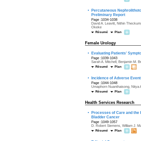
·
Percutaneous Nephrolithoto
Preliminary Report
Page :1034-1038
David A. Leavitt, Nithin Thecku
Okeke
Résumé
Plan
Female Urology
·
Evaluating Patients' Sympt
Page :1039-1043
Sarah A. Mitchell, Benjamin M. Br
Résumé
Plan
·
Incidence of Adverse Events
Page :1044-1048
Umaphorn Nuanthaisong, Nitya
Résumé
Plan
Health Services Research
·
Processes of Care and the 
Bladder Cancer
Page :1049-1057
D. Robert Siemens, William J. 
Résumé
Plan