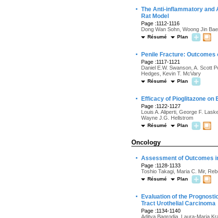
·
The Anti-inflammatory and 
Rat Model
Page :1112-1116
Dong Wan Sohn, Woong Jin Bae
Résumé
Plan
·
Penile Fracture: Outcomes o
Page :1117-1121
Daniel E.W. Swanson, A. Scott P
Hedges, Kevin T. McVary
Résumé
Plan
·
Efficacy of Pioglitazone on
Page :1122-1127
Louis A. Aliperti, George F. Las
Wayne J.G. Hellstrom
Résumé
Plan
Oncology
·
Assessment of Outcomes in 
Page :1128-1133
Toshio Takagi, Maria C. Mir, Re
Résumé
Plan
·
Evaluation of the Prognost
Tract Urothelial Carcinoma
Page :1134-1140
Aditya Bagrodia, Laura-Maria Kra