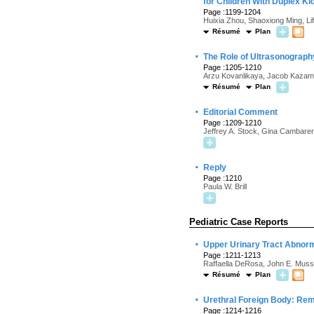
for Children With Duplex K
Page :1199-1204
Huixia Zhou, Shaoxiong Ming, Li
Résumé
Plan
·
The Role of Ultrasonography
Page :1205-1210
Arzu Kovanlikaya, Jacob Kazam, 
Résumé
Plan
·
Editorial Comment
Page :1209-1210
Jeffrey A. Stock, Gina Cambarer
·
Reply
Page :1210
Paula W. Brill
Pediatric Case Reports
·
Upper Urinary Tract Abnorma
Page :1211-1213
Raffaella DeRosa, John E. Mus
Résumé
Plan
·
Urethral Foreign Body: Re
Page :1214-1216