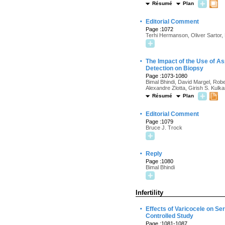
Résumé
Plan
·
Editorial Comment
Page :1072
Terhi Hermanson, Oliver Sartor, 
·
The Impact of the Use of As
Detection on Biopsy
Page :1073-1080
Bimal Bhindi, David Margel, Robe
Alexandre Zlotta, Girish S. Kulk
Résumé
Plan
·
Editorial Comment
Page :1079
Bruce J. Trock
·
Reply
Page :1080
Bimal Bhindi
Infertility
·
Effects of Varicocele on S
Controlled Study
Page :1081-1087