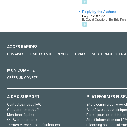
·
Reply by the Authors
Page :1250-1251
E. David Crawford, Bo-Eric Pers
ACCÈS RAPIDES
DOMAINES
TRAITÉS EMC
REVUES
LIVRES
NOS FORMULES D'AB
MON COMPTE
CRÉER UN COMPTE
AIDE & SUPPORT
PLATEFORMES ELSE
Contactez-nous / FAQ
Site e-commerce :
www.el
Qui sommes-nous ?
Aide à la pratique clinique
Mentions légales
Portail pour les institution
© - Avertissements
Site d'information sur l'E
Termes et conditions d'utilisation
E-learning pour les infirmi