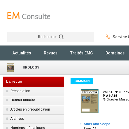
Rechercher
Service C
Rechercher
Actualités
Revues
Traités EMC
Domaines
UROLOGY
La revue
SOMMAIRE
Présentation
Vol 84 - N° 5 - n
P. A1-A18
© Elsevier Mass
Dernier numéro
Articles en prépublication
Archives
·
Aims and Scope
Numéros thématiques
Page :A3