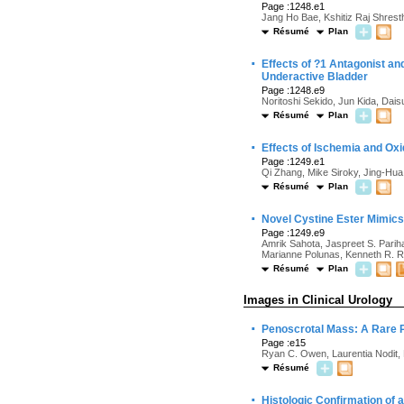
Page :1248.e1
Jang Ho Bae, Kshitiz Raj Shrest
Résumé
Plan
·
Effects of ?1 Antagonist a
Underactive Bladder
Page :1248.e9
Noritoshi Sekido, Jun Kida, Da
Résumé
Plan
·
Effects of Ischemia and Ox
Page :1249.e1
Qi Zhang, Mike Siroky, Jing-Hu
Résumé
Plan
·
Novel Cystine Ester Mimics 
Page :1249.e9
Amrik Sahota, Jaspreet S. Pariha
Marianne Polunas, Kenneth R. Re
Résumé
Plan
Images in Clinical Urology
·
Penoscrotal Mass: A Rare P
Page :e15
Ryan C. Owen, Laurentia Nodit, 
Résumé
·
Histologic Confirmation of