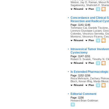
Weizer, Jay D. Raman, Mesut Rem
Sagalowsky, Shahrokh F. Shariat,
Résumé
Plan
·
Concordance and Clinical S
Resection and Radical Cy
Page :1141-1146
Tommaso Cai, Daniele Tiscione, 
Lorenzo Giuseppe Luciani, Giova
Colombo, Vincenzo Serretta, Gior
Montorsi, Vincenzo Ficarra, Cesa
Résumé
Plan
·
Intravesical Tumor Involvem
Cystectomy
Page :1147-1151
Robert S. Svatek, Timothy N. Cl
Résumé
Plan
·
Is Extended Pharmacologic
Page :1152-1156
Reza Mehrazin, Zachary Piotrows
Bloch, Kevan Iffrig, Marijo Bilu
Résumé
Plan
·
Editorial Comment
Page :1156
Howard Brian Goldman