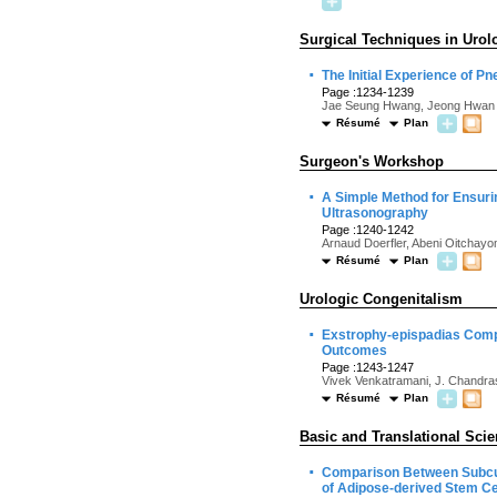
Surgical Techniques in Urol
·
The Initial Experience of
Page :1234-1239
Jae Seung Hwang, Jeong Hwan 
Résumé
Plan
Surgeon's Workshop
·
A Simple Method for Ensuri
Ultrasonography
Page :1240-1242
Arnaud Doerfler, Abeni Oitchayom
Résumé
Plan
Urologic Congenitalism
·
Exstrophy-epispadias Compl
Outcomes
Page :1243-1247
Vivek Venkatramani, J. Chandras
Résumé
Plan
Basic and Translational Sci
·
Comparison Between Subcuta
of Adipose-derived Stem Cel