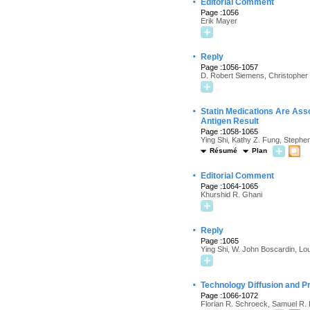
·
Editorial Comment
Page :1056
Erik Mayer
·
Reply
Page :1056-1057
D. Robert Siemens, Christopher
·
Statin Medications Are Asso
Antigen Result
Page :1058-1065
Ying Shi, Kathy Z. Fung, Stephen
Résumé
Plan
·
Editorial Comment
Page :1064-1065
Khurshid R. Ghani
·
Reply
Page :1065
Ying Shi, W. John Boscardin, Lou
·
Technology Diffusion and P
Page :1066-1072
Florian R. Schroeck, Samuel R. 