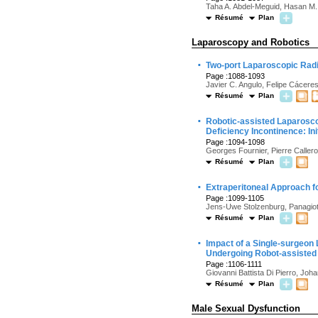
Taha A. Abdel-Meguid, Hasan M. 
Résumé
Plan
Laparoscopy and Robotics
·
Two-port Laparoscopic Radi
Page :1088-1093
Javier C. Angulo, Felipe Cácere
Résumé
Plan
·
Robotic-assisted Laparoscop
Deficiency Incontinence: Ini
Page :1094-1098
Georges Fournier, Pierre Caller
Résumé
Plan
·
Extraperitoneal Approach f
Page :1099-1105
Jens-Uwe Stolzenburg, Panagioti
Résumé
Plan
·
Impact of a Single-surgeon 
Undergoing Robot-assisted
Page :1106-1111
Giovanni Battista Di Pierro, Joh
Résumé
Plan
Male Sexual Dysfunction