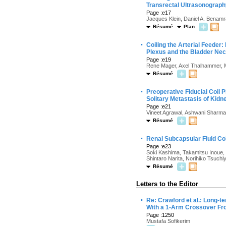
Transrectal Ultrasonograp
Page :e17
Jacques Klein, Daniel A. Benamra
Résumé
Plan
·
Coiling the Arterial Feeder
Plexus and the Bladder Ne
Page :e19
Rene Mager, Axel Thalhammer, M
Résumé
·
Preoperative Fiducial Coil 
Solitary Metastasis of Kid
Page :e21
Vineet Agrawal, Ashwani Sharm
Résumé
·
Renal Subcapsular Fluid Co
Page :e23
Soki Kashima, Takamitsu Inoue, 
Shintaro Narita, Norihiko Tsuchi
Résumé
Letters to the Editor
·
Re: Crawford et al.: Long-te
With a 1-Arm Crossover Fro
Page :1250
Mustafa Sofikerim