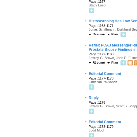
Page :1167
Stacy Loeb
·
Histoscanning Has Low Sensi
Page :1168-1171
Jonas Schiffmann, Burkhard Bey
Résumé
Plan
·
Reflex PCA3 Messenger Ribo
Prostate Biopsy Findings in
Page :1172-1180
Jeffrey G. Brown, John R. Fulme
Résumé
Plan
·
Editorial Comment
Page :1177-1178
Christian Pavlovich
·
Reply
Page :1178
Jeffrey G. Brown, Scott B. Shapp
·
Editorial Comment
Page :1178-1179
Judd Moul