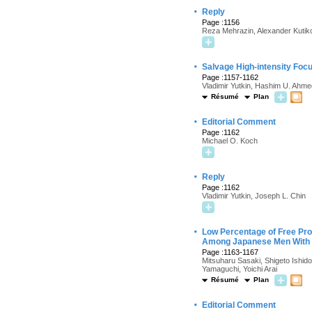
·
Reply
Page :1156
Reza Mehrazin, Alexander Kutik
·
Salvage High-intensity Foc
Page :1157-1162
Vladimir Yutkin, Hashim U. Ahme
Résumé
Plan
·
Editorial Comment
Page :1162
Michael O. Koch
·
Reply
Page :1162
Vladimir Yutkin, Joseph L. Chin
·
Low Percentage of Free Pros
Among Japanese Men With S
Page :1163-1167
Mitsuharu Sasaki, Shigeto Ishido
Yamaguchi, Yoichi Arai
Résumé
Plan
·
Editorial Comment