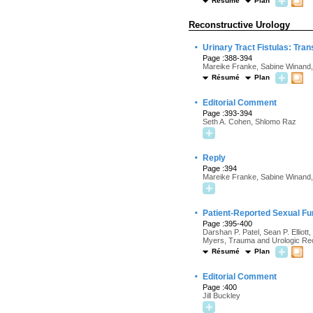
Résumé
Plan
Reconstructive Urology
·
Urinary Tract Fistulas: Tr
Page :388-394
Mareike Franke, Sabine Winand,
Résumé
Plan
·
Editorial Comment
Page :393-394
Seth A. Cohen, Shlomo Raz
·
Reply
Page :394
Mareike Franke, Sabine Winand,
·
Patient-Reported Sexual Fun
Page :395-400
Darshan P. Patel, Sean P. Ellio
Myers, Trauma and Urologic Re
Résumé
Plan
·
Editorial Comment
Page :400
Jill Buckley