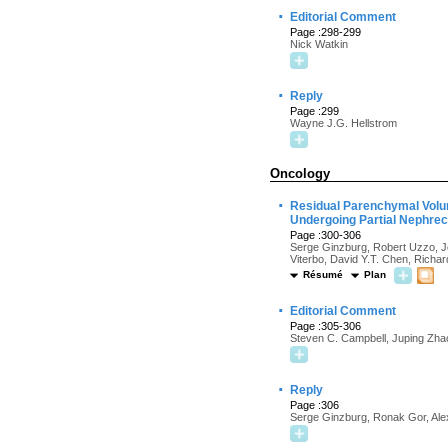
·
Editorial Comment
Page :298-299
Nick Watkin
·
Reply
Page :299
Wayne J.G. Hellstrom
Oncology
·
Residual Parenchymal Volum
Undergoing Partial Nephre
Page :300-306
Serge Ginzburg, Robert Uzzo, Jo
Viterbo, David Y.T. Chen, Richa
Résumé
Plan
·
Editorial Comment
Page :305-306
Steven C. Campbell, Juping Zhao
·
Reply
Page :306
Serge Ginzburg, Ronak Gor, Ale