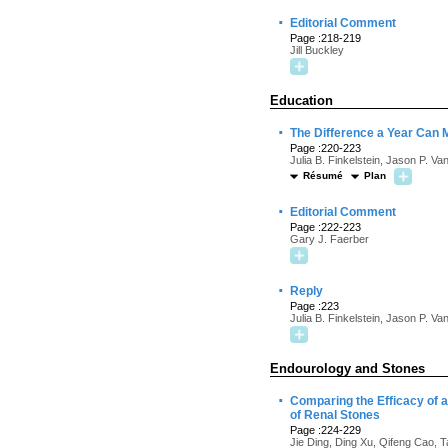
·
Editorial Comment
Page :218-219
Jill Buckley
Education
·
The Difference a Year Can 
Page :220-223
Julia B. Finkelstein, Jason P. V
Résumé
Plan
·
Editorial Comment
Page :222-223
Gary J. Faerber
·
Reply
Page :223
Julia B. Finkelstein, Jason P. V
Endourology and Stones
·
Comparing the Efficacy of 
of Renal Stones
Page :224-229
Jie Ding, Ding Xu, Qifeng Cao, 