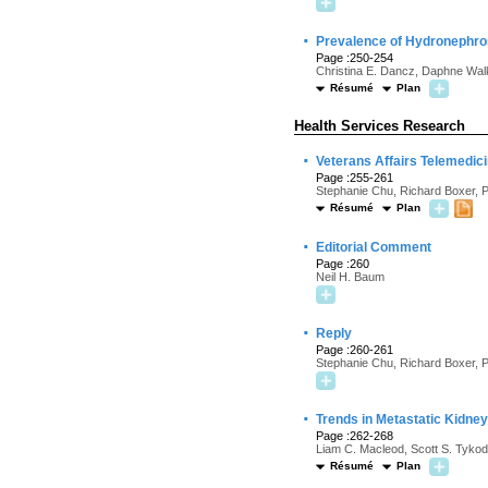
·
Prevalence of Hydronephro
Page :250-254
Christina E. Dancz, Daphne Wa
Résumé
Plan
Health Services Research
·
Veterans Affairs Telemedici
Page :255-261
Stephanie Chu, Richard Boxer, P
Résumé
Plan
·
Editorial Comment
Page :260
Neil H. Baum
·
Reply
Page :260-261
Stephanie Chu, Richard Boxer, P
·
Trends in Metastatic Kidne
Page :262-268
Liam C. Macleod, Scott S. Tykodi
Résumé
Plan