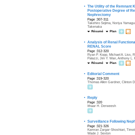
·
The Utility of the Remnant
Postoperative Degree of Ren
Nephrectomy
Page :307-311
Takehiro Sejima, Noriya Yamagu
Takenaka
Résumé
Plan
·
Analysis of Renal Function
RENAL Score
Page :312-320
Ryan P. Kopp, Michael A. Liss, R
Palazzi, Jim Y. Wan, Anthony L.
Résumé
Plan
·
Editorial Comment
Page :319-320
Thomas Allen Gardner, Clinton D.
·
Reply
Page :320
Ithaar H. Derweesh
·
Surveillance Following Nep
Page :321-326
Kamran Zargar-Shoshtari, Timoth
Wade J. Sexton