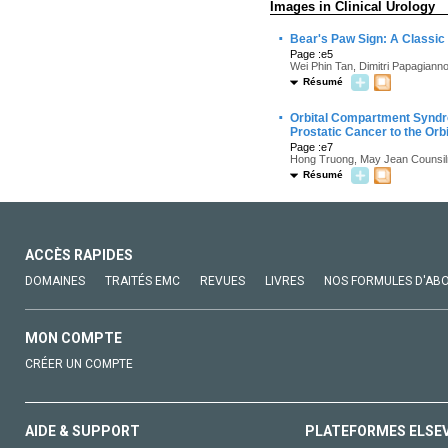
Images in Clinical Urology
·
Bear's Paw Sign: A Classic
Page :e5
Wei Phin Tan, Dimitri Papagiann
Résumé
·
Orbital Compartment Syndro
Prostatic Cancer to the Orbi
Page :e7
Hong Truong, May Jean Counsilma
Résumé
ACCÈS RAPIDES
DOMAINES
TRAITÉS EMC
REVUES
LIVRES
NOS FORMULES D'AB
MON COMPTE
CRÉER UN COMPTE
AIDE & SUPPORT
PLATEFORMES ELSE