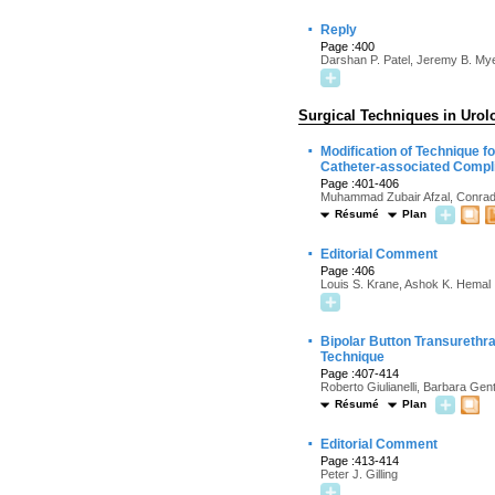
·
Reply
Page :400
Darshan P. Patel, Jeremy B. My
Surgical Techniques in Urol
·
Modification of Technique 
Catheter-associated Compl
Page :401-406
Muhammad Zubair Afzal, Conrad M
Résumé
Plan
·
Editorial Comment
Page :406
Louis S. Krane, Ashok K. Hemal
·
Bipolar Button Transurethra
Technique
Page :407-414
Roberto Giulianelli, Barbara Genti
Résumé
Plan
·
Editorial Comment
Page :413-414
Peter J. Gilling