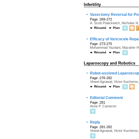
Infertility
·
Vasectomy Reversal for Po
Page :269-272
A. Scott Polackwich, Nicholas N
Résumé
Plan
·
Efficacy of Varicocele Repa
Page :273-275
Mohammad Yazdani, Mazaher Hadi
Résumé
Plan
Laparoscopy and Robotics
·
Robot-assisted Laparoscopic
Page :276-282
Vineet Agrawal, Victor Kucher
Résumé
Plan
·
Editorial Comment
Page :281
Anne P. Cameron
·
Reply
Page :281-282
Vineet Agrawal, Victor Kuchero