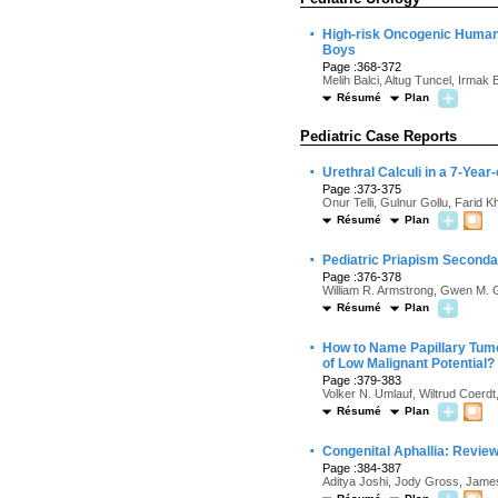
·
High-risk Oncogenic Human 
Boys
Page :368-372
Melih Balci, Altug Tuncel, Irmak
Résumé
Plan
Pediatric Case Reports
·
Urethral Calculi in a 7-Yea
Page :373-375
Onur Telli, Gulnur Gollu, Farid
Résumé
Plan
·
Pediatric Priapism Seconda
Page :376-378
William R. Armstrong, Gwen M. 
Résumé
Plan
·
How to Name Papillary Tumor
of Low Malignant Potential?
Page :379-383
Volker N. Umlauf, Wiltrud Coerdt
Résumé
Plan
·
Congenital Aphallia: Revie
Page :384-387
Aditya Joshi, Jody Gross, Jame