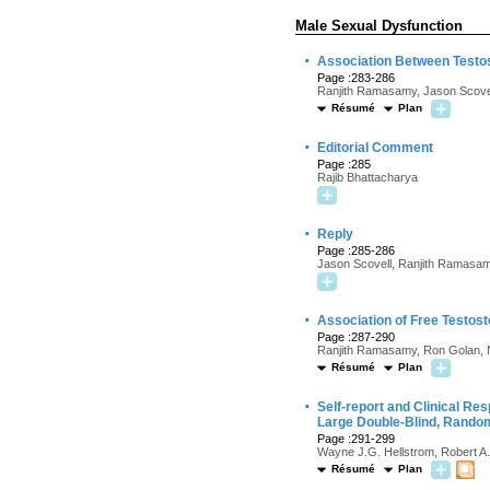
Male Sexual Dysfunction
·
Association Between Testo
Page :283-286
Ranjith Ramasamy, Jason Scovel
Résumé
Plan
·
Editorial Comment
Page :285
Rajib Bhattacharya
·
Reply
Page :285-286
Jason Scovell, Ranjith Ramasamy
·
Association of Free Testos
Page :287-290
Ranjith Ramasamy, Ron Golan, Na
Résumé
Plan
·
Self-report and Clinical R
Large Double-Blind, Random
Page :291-299
Wayne J.G. Hellstrom, Robert A
Résumé
Plan