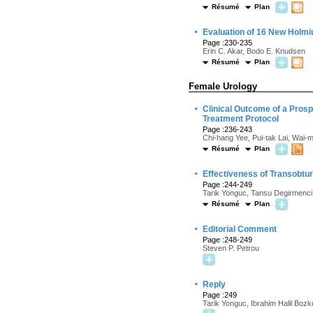
Résumé
Plan
·
Evaluation of 16 New Holmi
Page :230-235
Erin C. Akar, Bodo E. Knudsen
Résumé
Plan
Female Urology
·
Clinical Outcome of a Pros
Treatment Protocol
Page :236-243
Chi-hang Yee, Pui-tak Lai, Wai-
Résumé
Plan
·
Effectiveness of Transobtu
Page :244-249
Tarik Yonguc, Tansu Degirmenci,
Résumé
Plan
·
Editorial Comment
Page :248-249
Steven P. Petrou
·
Reply
Page :249
Tarik Yonguc, Ibrahim Halil Boz