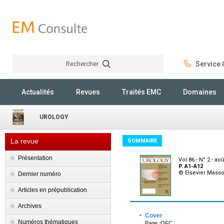
Rechercher
Service C
Rechercher
Actualités
Revues
Traités EMC
Domaines
UROLOGY
La revue
SOMMAIRE
Présentation
Vol 86 - N° 2 - ao
P. A1-A12
© Elsevier Mass
Dernier numéro
Articles en prépublication
Archives
·
Cover
Numéros thématiques
Page :OFC