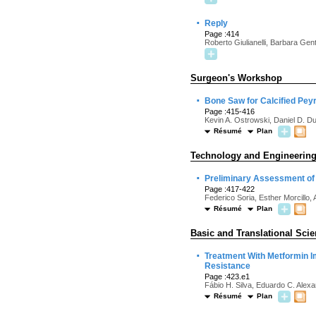
·
Reply
Page :414
Roberto Giulianelli, Barbara Genti
Surgeon's Workshop
·
Bone Saw for Calcified Pey
Page :415-416
Kevin A. Ostrowski, Daniel D. D
Résumé
Plan
Technology and Engineerin
·
Preliminary Assessment of 
Page :417-422
Federico Soria, Esther Morcillo
Résumé
Plan
Basic and Translational Sci
·
Treatment With Metformin Im
Resistance
Page :423.e1
Fábio H. Silva, Eduardo C. Alex
Résumé
Plan