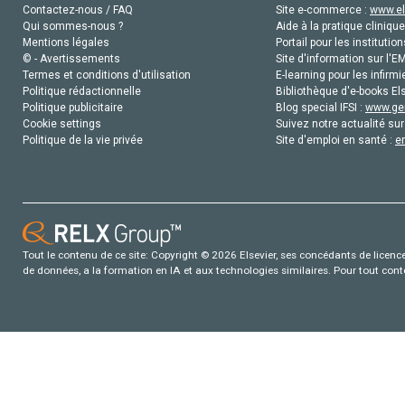
Contactez-nous / FAQ
Site e-commerce :
www.el
Qui sommes-nous ?
Aide à la pratique clinique
Mentions légales
Portail pour les institution
© - Avertissements
Site d'information sur l'E
Termes et conditions d'utilisation
E-learning pour les infirmi
Politique rédactionnelle
Bibliothèque d'e-books Els
Politique publicitaire
Blog special IFSI :
www.gen
Cookie settings
Suivez notre actualité sur
Politique de la vie privée
Site d'emploi en santé :
e
Tout le contenu de ce site: Copyright © 2026 Elsevier, ses concédants de licence e
de données, a la formation en IA et aux technologies similaires. Pour tout con