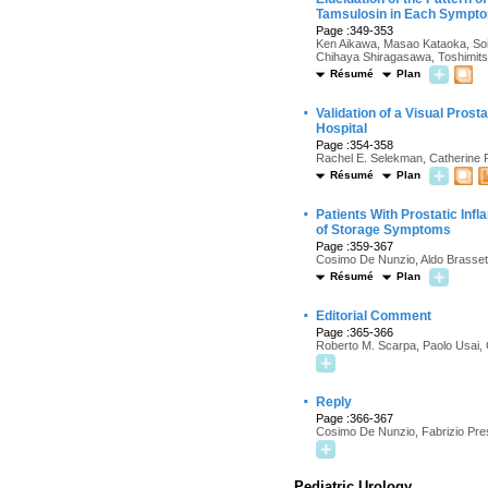
Tamsulosin in Each Sympt
Page :349-353
Ken Aikawa, Masao Kataoka, Soic
Chihaya Shiragasawa, Toshimit
Résumé
Plan
·
Validation of a Visual Pro
Hospital
Page :354-358
Rachel E. Selekman, Catherine R
Résumé
Plan
·
Patients With Prostatic In
of Storage Symptoms
Page :359-367
Cosimo De Nunzio, Aldo Brassett
Résumé
Plan
·
Editorial Comment
Page :365-366
Roberto M. Scarpa, Paolo Usai, 
·
Reply
Page :366-367
Cosimo De Nunzio, Fabrizio Pre
Pediatric Urology