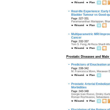
Résumé
Plan
·
Real-life Experience: Earl
Bladder Tumour vs Good-qu
Page :327-331
Paramananthan Mariappan, Bhava
Résumé
Plan
·
Multiparametric MRI Improv
Cancer
Page :332-337
Tom S. Feng, Ali Reza Sharif-Afs
Résumé
Plan
Prostatic Diseases and Male
·
Predictors of Enucleation a
Page :338-342
M. Francesca Monn, Marawan El 
Résumé
Plan
·
Prostatic Arterial Emboliz
Morbidities
Page :343-348
Giorgio Ivan Russo, Dmitry Kurb
Roman Rozhivanov, Sebastiano 
Résumé
Plan
·
Elucidation of the Pattern 