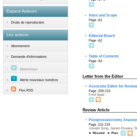
Espace Auteurs
·
Aims and Scope
Page :A1
Droits de reproduction
Les actions
·
Editorial Board
Page :A2
Abonnement
·
Table of Contents
Demande d'informations
Page :A3
Bibliothèque
Letter from the Editor
Alerte nouveaux numéros
·
Associate Editor for Review
Flux RSS
Page :209-210
Fred Saad
Review Article
·
Postprostatectomy Anastom
Page :211-219
Joseph Song, Jairam Eswara, S
Résumé
Plan