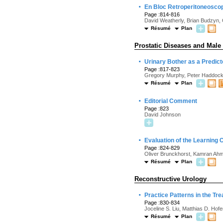
·
En Bloc Retroperitoneosco
Page :814-816
David Weatherly, Brian Budzyn, 
Résumé
Plan
Prostatic Diseases and Male
·
Urinary Bother as a Predict
Page :817-823
Gregory Murphy, Peter Haddock,
Résumé
Plan
·
Editorial Comment
Page :823
David Johnson
·
Evaluation of the Learning
Page :824-829
Oliver Brunckhorst, Kamran Ahm
Résumé
Plan
Reconstructive Urology
·
Practice Patterns in the T
Page :830-834
Joceline S. Liu, Matthias D. Hofe
Résumé
Plan