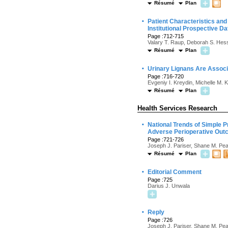
Résumé
Plan
·
Patient Characteristics and
Institutional Prospective D
Page :712-715
Valary T. Raup, Deborah S. Hes
Résumé
Plan
·
Urinary Lignans Are Assoc
Page :716-720
Evgeniy I. Kreydin, Michelle M. 
Résumé
Plan
Health Services Research
·
National Trends of Simple P
Adverse Perioperative Ou
Page :721-726
Joseph J. Pariser, Shane M. Pea
Résumé
Plan
·
Editorial Comment
Page :725
Darius J. Unwala
·
Reply
Page :726
Joseph J. Pariser, Shane M. Pea