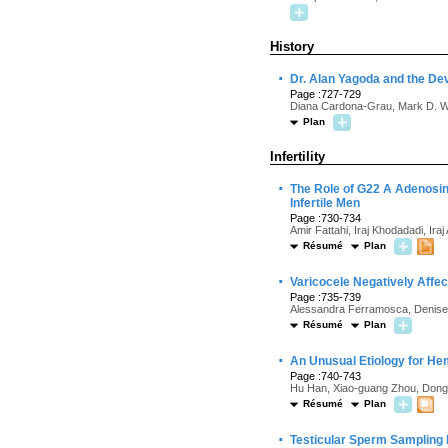
History
·
Dr. Alan Yagoda and the D
Page :727-729
Diana Cardona-Grau, Mark D. W
Plan
Infertility
·
The Role of G22 A Adenosin
Infertile Men
Page :730-734
Amir Fattahi, Iraj Khodadadi, Iraj
Résumé
Plan
·
Varicocele Negatively Affe
Page :735-739
Alessandra Ferramosca, Denise 
Résumé
Plan
·
An Unusual Etiology for H
Page :740-743
Hu Han, Xiao-guang Zhou, Dong
Résumé
Plan
·
Testicular Sperm Sampling 