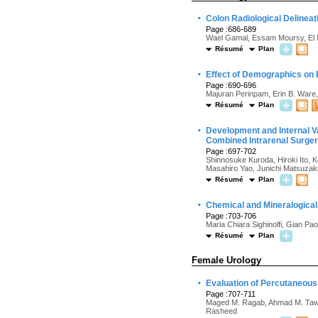
·
Colon Radiological Delinea
Page :686-689
Wael Gamal, Essam Moursy, El
Résumé
Plan
·
Effect of Demographics on 
Page :690-696
Majuran Perinpam, Erin B. Ware, 
Résumé
Plan
·
Development and Internal Va
Combined Intrarenal Surgery
Page :697-702
Shinnosuke Kuroda, Hiroki Ito, 
Masahiro Yao, Junichi Matsuzak
Résumé
Plan
·
Chemical and Mineralogical
Page :703-706
Maria Chiara Sighinolfi, Gian Pao
Résumé
Plan
Female Urology
·
Evaluation of Percutaneous 
Page :707-711
Maged M. Ragab, Ahmad M. Taw
Rasheed