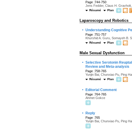
Page :744-750
Jens Fedder, Claus H. Gravholt,
Résumé
Plan
Laparoscopy and Robotics
·
Understanding Cognitive P
Page :751-757
Khurshid A. Guru, Somayeh B. Sh
Résumé
Plan
Male Sexual Dysfunction
·
Selective Serotonin Reuptak
Review and Meta-analysis
Page :758-765
Yunjin Bai, Chunxiao Pu, Ping H
Résumé
Plan
·
Editorial Comment
Page :764-765
Ahmet Gokce
·
Reply
Page :765
Yunjin Bai, Chunxiao Pu, Ping H