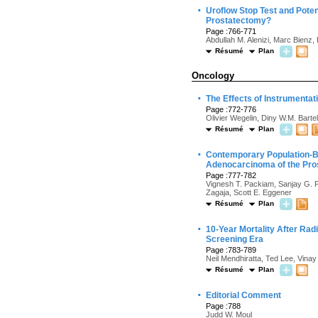
·
Uroflow Stop Test and Poten
Prostatectomy?
Page :766-771
Abdullah M. Alenizi, Marc Bienz
Résumé
Plan
Oncology
·
The Effects of Instrumentat
Page :772-776
Olivier Wegelin, Diny W.M. Barte
Résumé
Plan
·
Contemporary Population-B
Adenocarcinoma of the Pro
Page :777-782
Vignesh T. Packiam, Sanjay G. Pa
Zagaja, Scott E. Eggener
Résumé
Plan
·
10-Year Mortality After Rad
Screening Era
Page :783-789
Neil Mendhiratta, Ted Lee, Vinay
Résumé
Plan
·
Editorial Comment
Page :788
Judd W. Moul