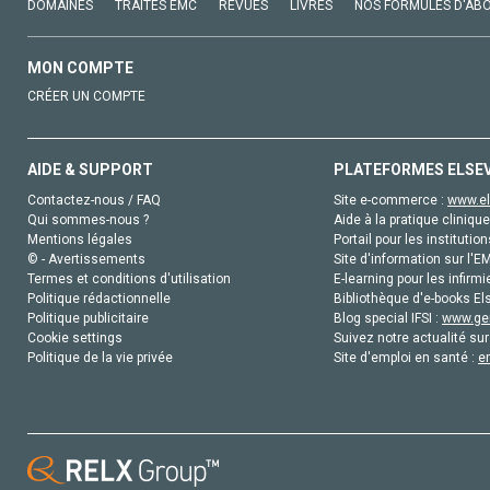
DOMAINES
TRAITÉS EMC
REVUES
LIVRES
NOS FORMULES D'AB
MON COMPTE
CRÉER UN COMPTE
AIDE & SUPPORT
PLATEFORMES ELSE
Contactez-nous / FAQ
Site e-commerce :
www.el
Qui sommes-nous ?
Aide à la pratique clinique
Mentions légales
Portail pour les institution
© - Avertissements
Site d'information sur l'E
Termes et conditions d'utilisation
E-learning pour les infirmi
Politique rédactionnelle
Bibliothèque d'e-books Els
Politique publicitaire
Blog special IFSI :
www.gen
Cookie settings
Suivez notre actualité sur
Politique de la vie privée
Site d'emploi en santé :
e