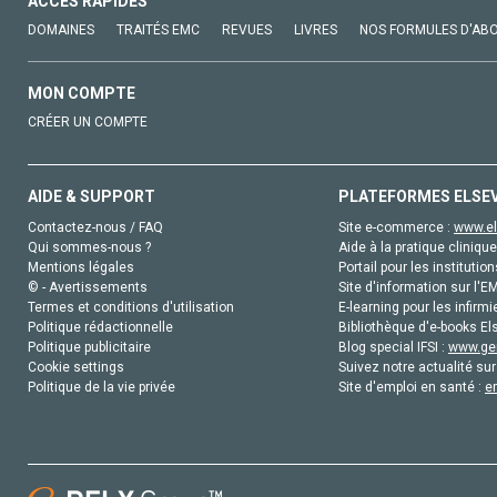
ACCÈS RAPIDES
DOMAINES
TRAITÉS EMC
REVUES
LIVRES
NOS FORMULES D'AB
MON COMPTE
CRÉER UN COMPTE
AIDE & SUPPORT
PLATEFORMES ELSE
Contactez-nous / FAQ
Site e-commerce :
www.el
Qui sommes-nous ?
Aide à la pratique clinique
Mentions légales
Portail pour les institution
© - Avertissements
Site d'information sur l'E
Termes et conditions d'utilisation
E-learning pour les infirmi
Politique rédactionnelle
Bibliothèque d'e-books Els
Politique publicitaire
Blog special IFSI :
www.gen
Cookie settings
Suivez notre actualité sur
Politique de la vie privée
Site d'emploi en santé :
e