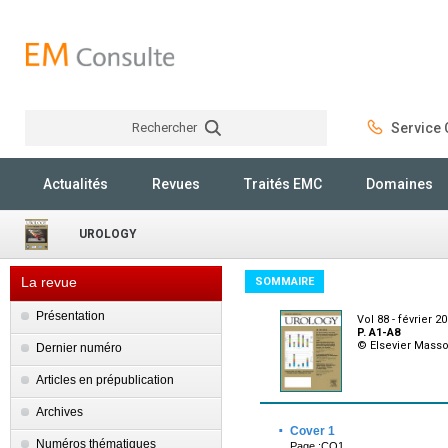
Rechercher
Service C
Rechercher
Actualités
Revues
Traités EMC
Domaines
UROLOGY
La revue
SOMMAIRE
Présentation
Vol 88 - février 2
P. A1-A8
© Elsevier Mass
Dernier numéro
Articles en prépublication
Archives
·
Cover 1
Numéros thématiques
Page :CO1