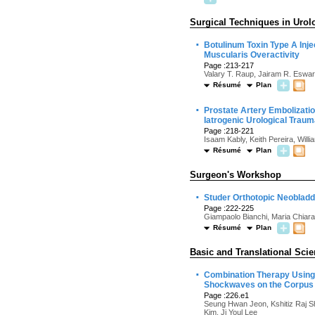
Surgical Techniques in Urol
·
Botulinum Toxin Type A Injec
Muscularis Overactivity
Page :213-217
Valary T. Raup, Jairam R. Eswar
Résumé
Plan
·
Prostate Artery Embolizati
Iatrogenic Urological Traum
Page :218-221
Isaam Kably, Keith Pereira, Will
Résumé
Plan
Surgeon's Workshop
·
Studer Orthotopic Neobladd
Page :222-225
Giampaolo Bianchi, Maria Chiara 
Résumé
Plan
Basic and Translational Sci
·
Combination Therapy Using
Shockwaves on the Corpus 
Page :226.e1
Seung Hwan Jeon, Kshitiz Raj S
Kim, Ji Youl Lee