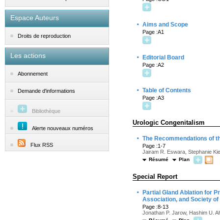
Espace Auteurs
·
Aims and Scope
Page :A1
Droits de reproduction
Les actions
·
Editorial Board
Page :A2
Abonnement
·
Table of Contents
Demande d'informations
Page :A3
Bibliothèque
Urologic Congenitalism
Alerte nouveaux numéros
·
The Recommendations of th
Flux RSS
Page :1-7
Jairam R. Eswara, Stephanie Ki
Résumé
Plan
Special Report
·
Partial Gland Ablation for 
Association, and Society o
Page :8-13
Jonathan P. Jarow, Hashim U. Ah