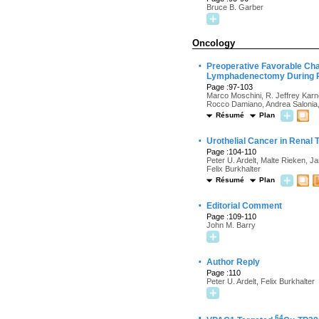
Bruce B. Garber
Oncology
·
Preoperative Favorable Cha
Lymphadenectomy During Ra
Page :97-103
Marco Moschini, R. Jeffrey Karne
Rocco Damiano, Andrea Salonia, 
Résumé
Plan
·
Urothelial Cancer in Renal 
Page :104-110
Peter U. Ardelt, Malte Rieken, 
Felix Burkhalter
Résumé
Plan
·
Editorial Comment
Page :109-110
John M. Barry
·
Author Reply
Page :110
Peter U. Ardelt, Felix Burkhalter
·
64