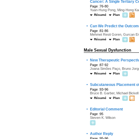
Cancer: A Single Tertiary 
Page :76-80
Yuan-Hung Pong, Ming-Hong Kao,
Résumé
Plan
·
Can We Predict the Outcome
Page :81-86
Mehmet Resit Goren, Gurcan Erb
Résumé
Plan
Male Sexual Dysfunction
·
New Therapeutic Perspectiv
Page :87-92
Joana Simões Paço, Bruno Jorg
Résumé
Plan
·
Subcutaneous Placement of 
Page :93-96
Bruce B. Garber, Michael Bickell
Résumé
Plan
·
Editorial Comment
Page :95
Steven K. Wilson
·
Author Reply
Page :95-96