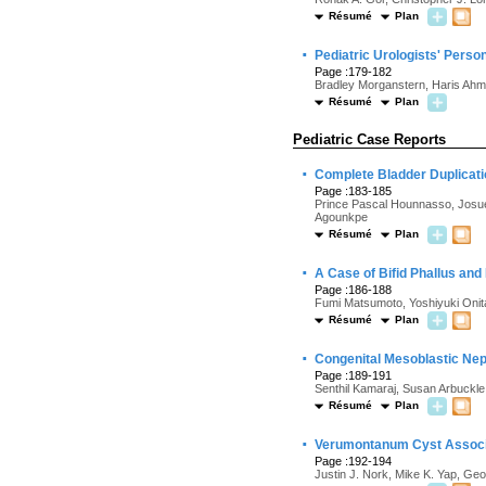
Résumé
Plan
·
Pediatric Urologists' Person
Page :179-182
Bradley Morganstern, Haris Ahm
Résumé
Plan
Pediatric Case Reports
·
Complete Bladder Duplicati
Page :183-185
Prince Pascal Hounnasso, Josué 
Agounkpe
Résumé
Plan
·
A Case of Bifid Phallus and
Page :186-188
Fumi Matsumoto, Yoshiyuki Onita
Résumé
Plan
·
Congenital Mesoblastic Ne
Page :189-191
Senthil Kamaraj, Susan Arbuckl
Résumé
Plan
·
Verumontanum Cyst Associa
Page :192-194
Justin J. Nork, Mike K. Yap, Ge