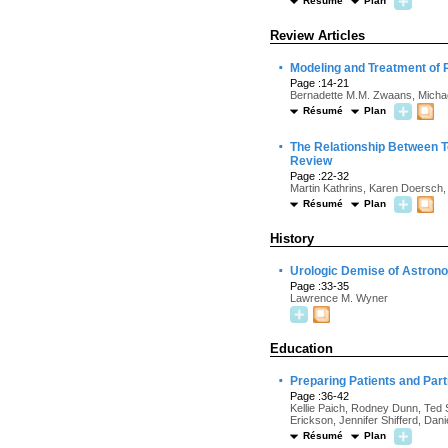
Résumé
Plan
Review Articles
·
Modeling and Treatment of R
Page :14-21
Bernadette M.M. Zwaans, Michae
Résumé
Plan
·
The Relationship Between 
Review
Page :22-32
Martin Kathrins, Karen Doersch, 
Résumé
Plan
History
·
Urologic Demise of Astron
Page :33-35
Lawrence M. Wyner
Education
·
Preparing Patients and Par
Page :36-42
Kellie Paich, Rodney Dunn, Ted S
Erickson, Jennifer Shifferd, Dan
Résumé
Plan