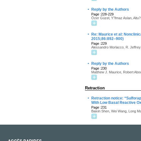
·
Reply by the Authors
Page :228-229
Özer Güzel, Y?lmaz Aslan, Altu?
·
Re: Maurice et al: Nonclinic
2015;86:892–900)
Page :229
Alessandro Morlacco, R. Jeffre
·
Reply by the Authors
Page :230
Matthew J. Maurice, Robert Abo
Retraction
·
Retraction notice: “Sulfora
With Low Basal Reactive Ox
Page :231
Baixin Shen, Wei Wang, Long M