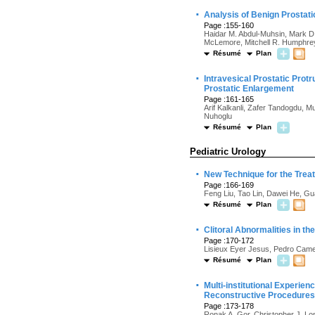
·
Analysis of Benign Prostati
Page :155-160
Haidar M. Abdul-Muhsin, Mark D. 
McLemore, Mitchell R. Humphre
Résumé
Plan
·
Intravesical Prostatic Prot
Prostatic Enlargement
Page :161-165
Arif Kalkanli, Zafer Tandogdu, 
Nuhoglu
Résumé
Plan
Pediatric Urology
·
New Technique for the Treat
Page :166-169
Feng Liu, Tao Lin, Dawei He, Gu
Résumé
Plan
·
Clitoral Abnormalities in th
Page :170-172
Lisieux Eyer Jesus, Pedro Came
Résumé
Plan
·
Multi-institutional Experie
Reconstructive Procedures 
Page :173-178
Ronak A. Gor, Christopher J. Lo