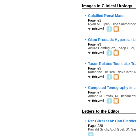
Images in Clinical Urology
·
Calcified Renal Mass
Page :e1
Ryan M. Flynn, Dino Santacroce
Résumé
·
Giant Prostatic Hyperplasi
Page :e3
Arturo Domínguez, Josep Gual, 
Résumé
·
Taser-Related Testicular T
Page :e5
Katherine Theisen, Rick Slater, 
Résumé
·
Computed Tomography Imagin
Page :e7
Ahmed M. Tawfik, M. Hisham Yo
Résumé
Letters to the Editor
·
Re: Güzel et al: Can Bladd
Page :228
Kawaljit Singh, Apul Goel, SN 