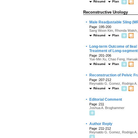
Résumé
Plan
Reconstructive Urology
·
Male Readjustable Sling (M
Page :195-200
Sang Woon Kim, Rhonda Walsh, 
Résumé
Plan
·
Long-term Outcome of Ileal 
Treatment of Long-segment 
Page :201-206
Yue-Min Xu, Chao Feng, Haruaki
Résumé
Plan
·
Reconstruction of Pelvic Fra
Page :207-212
Reynaldo G. Gomez, Rodrigo A.
Résumé
Plan
·
Editorial Comment
Page :211
Joshua A. Broghammer
·
Author Reply
Page :211-212
Reynaldo G. Gomez, Rodrigo A.