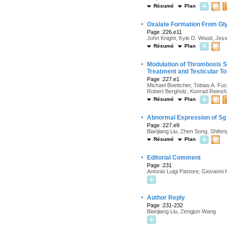
Résumé
Plan
·
Oxalate Formation From Gly
Page :226.e11
John Knight, Kyle D. Wood, Jes
Résumé
Plan
·
Modulation of Thrombosis Si
Treatment and Testicular To
Page :227.e1
Michael Boettcher, Tobias A. Fu
Robert Bergholz, Konrad Reins
Résumé
Plan
·
Abnormal Expression of Sg I
Page :227.e9
Bianjiang Liu, Zhen Song, Shife
Résumé
Plan
·
Editorial Comment
Page :231
Antonio Luigi Pastore, Giovanni 
·
Author Reply
Page :231-232
Bianjiang Liu, Zengjun Wang