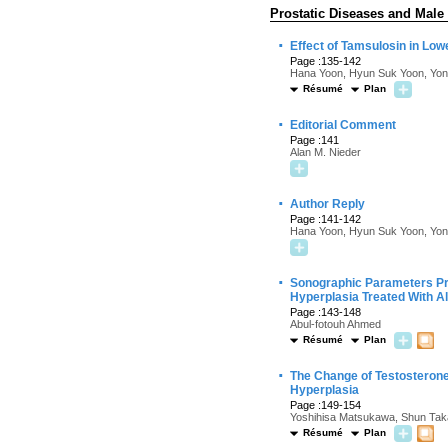
Prostatic Diseases and Male
·
Effect of Tamsulosin in Lo
Page :135-142
Hana Yoon, Hyun Suk Yoon, Yo
Résumé
Plan
·
Editorial Comment
Page :141
Alan M. Nieder
·
Author Reply
Page :141-142
Hana Yoon, Hyun Suk Yoon, Yo
·
Sonographic Parameters Pre
Hyperplasia Treated With A
Page :143-148
Abul-fotouh Ahmed
Résumé
Plan
·
The Change of Testosterone 
Hyperplasia
Page :149-154
Yoshihisa Matsukawa, Shun Taka
Résumé
Plan