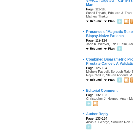
VPAC1 Targeted
Cu-TP380
Man
Page :111-118
Sushil Tripathi, Edouard J. Tra
Mathew Thakur
Résumé
Plan
·
Presence of Magnetic Reson
Biopsy-Naive Patients
Page :119-124
John K. Weaver, Eric H. Kim, Joel
Résumé
Plan
·
Combined Biparametric Pros
Prostate Cancer: A Validati
Page :125-134
Michele Fascelli, Soroush Rais-
Raju Chelluri, Steven Abboud, M.
Résumé
Plan
·
Editorial Comment
Page :132-133
Christopher J. Hoimes, Anant M
·
Author Reply
Page :133-134
Arvin K. George, Soroush Rais-B