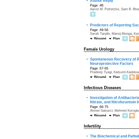
·
Author Reply
Page :48
Aaron M. Potretzke, Sam B. Bha
·
Predictors of Reporting Su
Page :49-56
Sarah Tarplin, Manoj Monga, Kar
Résumé
Plan
Female Urology
·
Spontaneous Recovery of Re
Neuroprotective Factors
Page :57-65
Pradeep Tyagi, Katsumi Kadeka
Résumé
Plan
Infectious Diseases
·
Investigation of Antibacteri
Nitrate, and Nitrofurantoin 
Page :66-75
Ahmet Salvarci, Mehmet Korogl
Résumé
Plan
Infertility
·
The Biochemical and Pathol