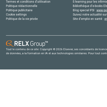
Termes et conditions d'utilisation
E-learning pour les infirmi
Politique rédactionnelle
Bibliothèque d'e-books Els
Politique publicitaire
Blog special IFSI :
www.gen
Cookie settings
Suivez notre actualité sur
Politique de la vie privée
Site d'emploi en santé :
e
Tout le contenu de ce site: Copyright © 2026 Elsevier, ses concédants de licence e
de données, a la formation en IA et aux technologies similaires. Pour tout con