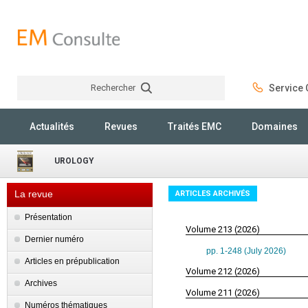
Rechercher
Service C
Rechercher
Actualités
Revues
Traités EMC
Domaines
UROLOGY
La revue
ARTICLES ARCHIVÉS
Présentation
Volume 213 (2026)
Dernier numéro
pp. 1-248 (July 2026)
Articles en prépublication
Volume 212 (2026)
Archives
Volume 211 (2026)
Numéros thématiques