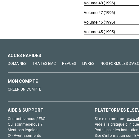
Volume 48 (1996)
Volume 47 (1996)
Volume 46 (1995)
Volume 45 (1995)
ACCÈS RAPIDES
DOMAINES
TRAITÉS EMC
REVUES
LIVRES
NOS FORMULES D'AB
MON COMPTE
CRÉER UN COMPTE
AIDE & SUPPORT
PLATEFORMES ELSE
Contactez-nous / FAQ
Site e-commerce :
www.el
Qui sommes-nous ?
Aide à la pratique clinique
Mentions légales
Portail pour les institution
© - Avertissements
Site d'information sur l'E