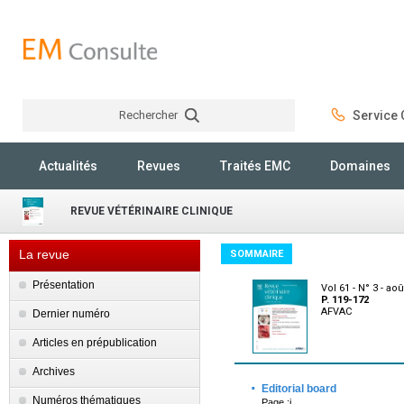
Rechercher
Service C
Rechercher
Actualités
Revues
Traités EMC
Domaines
REVUE VÉTÉRINAIRE CLINIQUE
La revue
SOMMAIRE
Présentation
Vol 61 - N° 3 - ao
P. 119-172
AFVAC
Dernier numéro
Articles en prépublication
Archives
·
Editorial board
Numéros thématiques
Page :i