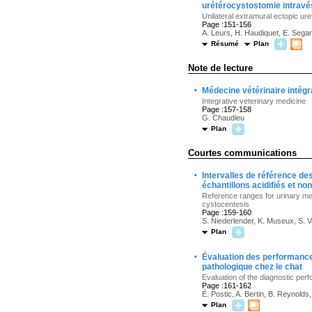
urétérocystostomie intravé
Unilateral extramural ectopic ur
Page :151-156
A. Leurs, H. Haudiquet, E. Sega
Résumé
Plan
Note de lecture
·
Médecine vétérinaire intégr
Integrative veterinary medicine
Page :157-158
G. Chaudieu
Plan
Courtes communications
·
Intervalles de référence de
échantillons acidifiés et no
Reference ranges for urinary meta
cystocentesis
Page :159-160
S. Niederlender, K. Museux, S. V
Plan
·
Évaluation des performances
pathologique chez le chat
Evaluation of the diagnostic perf
Page :161-162
É. Postic, A. Bertin, B. Reynold
Plan