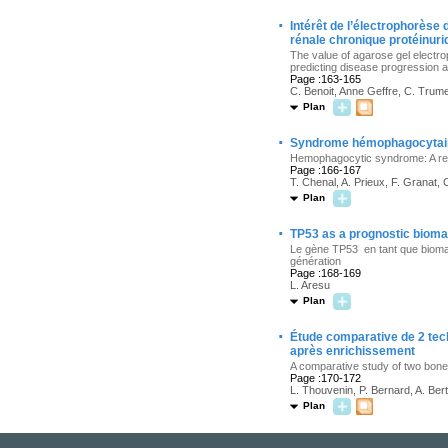
·
Intérêt de l’électrophorèse
rénale chronique protéinuriqu
The value of agarose gel electrop
predicting disease progression a
Page :163-165
C. Benoit, Anne Geffre, C. Trum
Plan
·
Syndrome hémophagocytaire
Hemophagocytic syndrome: A ret
Page :166-167
T. Chenal, A. Prieux, F. Granat, 
Plan
·
TP53 as a prognostic bioma
Le gène TP53 en tant que biomar
génération
Page :168-169
L. Aresu
Plan
·
Étude comparative de 2 tec
après enrichissement
A comparative study of two bone
Page :170-172
L. Thouvenin, P. Bernard, A. Bert
Plan