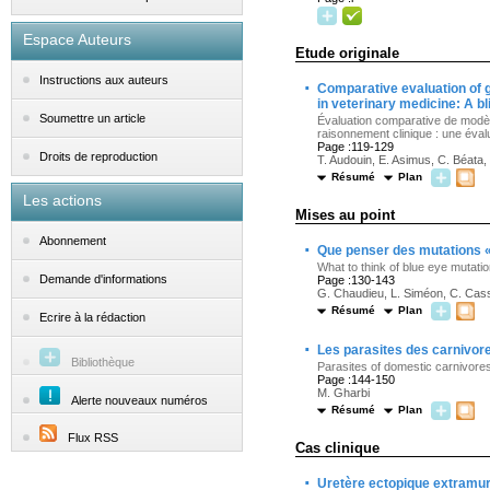
Espace Auteurs
Etude originale
Instructions aux auteurs
·
Comparative evaluation of g
in veterinary medicine: A b
Soumettre un article
Évaluation comparative de modèle
raisonnement clinique : une éval
Page :119-129
Droits de reproduction
T. Audouin, E. Asimus, C. Béata
Résumé
Plan
Les actions
Mises au point
Abonnement
·
Que penser des mutations « 
What to think of blue eye mutatio
Demande d'informations
Page :130-143
G. Chaudieu, L. Siméon, C. Ca
Résumé
Plan
Ecrire à la rédaction
·
Les parasites des carnivor
Bibliothèque
Parasites of domestic carnivore
Page :144-150
M. Gharbi
Alerte nouveaux numéros
Résumé
Plan
Flux RSS
Cas clinique
·
Uretère ectopique extramura