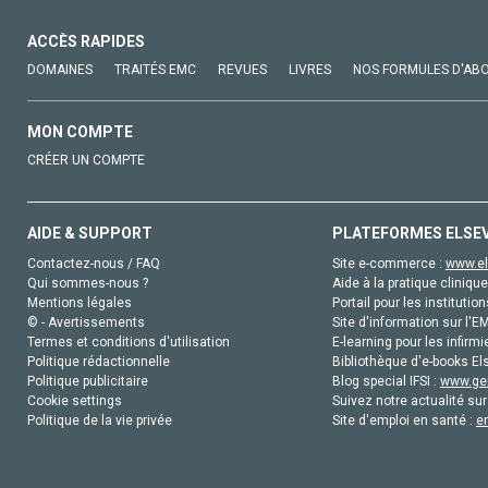
ACCÈS RAPIDES
DOMAINES
TRAITÉS EMC
REVUES
LIVRES
NOS FORMULES D'AB
MON COMPTE
CRÉER UN COMPTE
AIDE & SUPPORT
PLATEFORMES ELSE
Contactez-nous / FAQ
Site e-commerce :
www.el
Qui sommes-nous ?
Aide à la pratique clinique
Mentions légales
Portail pour les institution
© - Avertissements
Site d'information sur l'E
Termes et conditions d'utilisation
E-learning pour les infirmi
Politique rédactionnelle
Bibliothèque d'e-books Els
Politique publicitaire
Blog special IFSI :
www.gen
Cookie settings
Suivez notre actualité sur
Politique de la vie privée
Site d'emploi en santé :
e