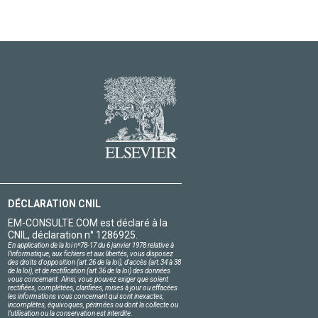
DÉCLARATION CNIL
EM-CONSULTE.COM est déclaré à la
CNIL, déclaration n° 1286925.
En application de la loi nº78-17 du 6 janvier 1978 relative à
l'informatique, aux fichiers et aux libertés, vous disposez
des droits d'opposition (art.26 de la loi), d'accès (art.34 à 38
de la loi), et de rectification (art.36 de la loi) des données
vous concernant. Ainsi, vous pouvez exiger que soient
rectifiées, complétées, clarifiées, mises à jour ou effacées
les informations vous concernant qui sont inexactes,
incomplètes, équivoques, périmées ou dont la collecte ou
l'utilisation ou la conservation est interdite.