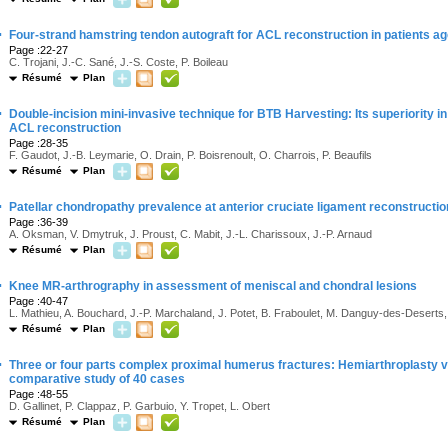
·
Four-strand hamstring tendon autograft for ACL reconstruction in patients ag
Page :22-27
C. Trojani, J.-C. Sané, J.-S. Coste, P. Boileau
Résumé
Plan
·
Double-incision mini-invasive technique for BTB Harvesting: Its superiority in
ACL reconstruction
Page :28-35
F. Gaudot, J.-B. Leymarie, O. Drain, P. Boisrenoult, O. Charrois, P. Beaufils
Résumé
Plan
·
Patellar chondropathy prevalence at anterior cruciate ligament reconstructio
Page :36-39
A. Oksman, V. Dmytruk, J. Proust, C. Mabit, J.-L. Charissoux, J.-P. Arnaud
Résumé
Plan
·
Knee MR-arthrography in assessment of meniscal and chondral lesions
Page :40-47
L. Mathieu, A. Bouchard, J.-P. Marchaland, J. Potet, B. Fraboulet, M. Danguy-des-Deserts,
Résumé
Plan
·
Three or four parts complex proximal humerus fractures: Hemiarthroplasty 
comparative study of 40 cases
Page :48-55
D. Gallinet, P. Clappaz, P. Garbuio, Y. Tropet, L. Obert
Résumé
Plan