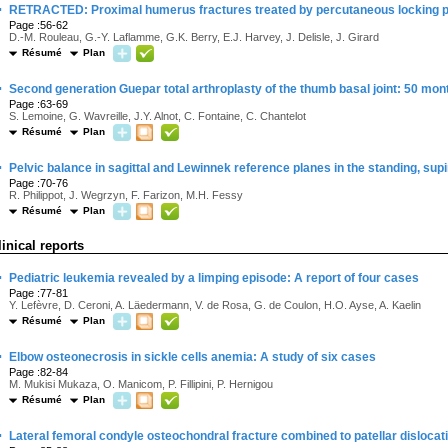
·
RETRACTED: Proximal humerus fractures treated by percutaneous locking pla
Page :56-62
D.-M. Rouleau, G.-Y. Laflamme, G.K. Berry, E.J. Harvey, J. Delisle, J. Girard
Résumé
Plan
·
Second generation Guepar total arthroplasty of the thumb basal joint: 50 mon
Page :63-69
S. Lemoine, G. Wavreille, J.Y. Alnot, C. Fontaine, C. Chantelot
Résumé
Plan
·
Pelvic balance in sagittal and Lewinnek reference planes in the standing, supi
Page :70-76
R. Philippot, J. Wegrzyn, F. Farizon, M.H. Fessy
Résumé
Plan
linical reports
·
Pediatric leukemia revealed by a limping episode: A report of four cases
Page :77-81
Y. Lefèvre, D. Ceroni, A. Läedermann, V. de Rosa, G. de Coulon, H.O. Ayse, A. Kaelin
Résumé
Plan
·
Elbow osteonecrosis in sickle cells anemia: A study of six cases
Page :82-84
M. Mukisi Mukaza, O. Manicom, P. Fillipini, P. Hernigou
Résumé
Plan
·
Lateral femoral condyle osteochondral fracture combined to patellar dislocat