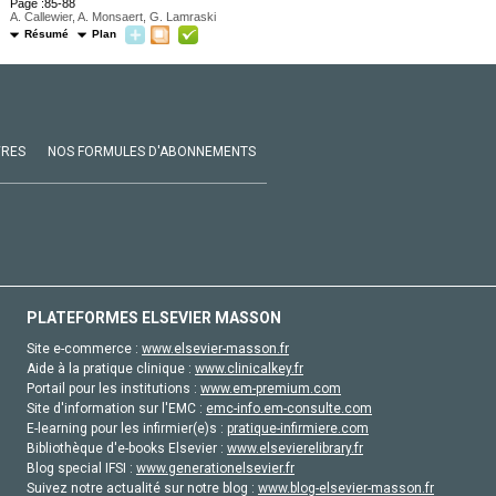
Page :85-88
A. Callewier, A. Monsaert, G. Lamraski
Résumé
Plan
VRES
NOS FORMULES D'ABONNEMENTS
PLATEFORMES ELSEVIER MASSON
Site e-commerce :
www.elsevier-masson.fr
Aide à la pratique clinique :
www.clinicalkey.fr
Portail pour les institutions :
www.em-premium.com
Site d'information sur l'EMC :
emc-info.em-consulte.com
E-learning pour les infirmier(e)s :
pratique-infirmiere.com
Bibliothèque d'e-books Elsevier :
www.elsevierelibrary.fr
Blog special IFSI :
www.generationelsevier.fr
Suivez notre actualité sur notre blog :
www.blog-elsevier-masson.fr