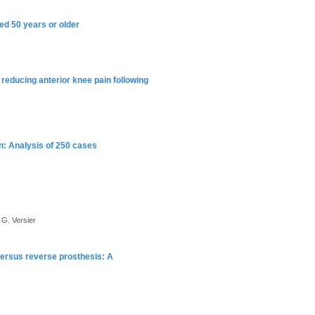
ed 50 years or older
 reducing anterior knee pain following
n: Analysis of 250 cases
 G. Versier
versus reverse prosthesis: A