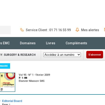
Service Client : 01 71 16 55 99
Mes alertes
Rechercher
és EMC
Domaines
Livres
Compléments
Y: SURGERY & RESEARCH
S'abonner
MAIRE
Vol 95 - N° 1 - février 2009
P. 1-88
Elsevier Masson SAS
·
Editorial Board
Page :i