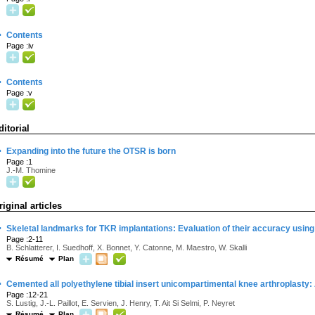
·
Contents
Page :iv
·
Contents
Page :v
ditorial
·
Expanding into the future the OTSR is born
Page :1
J.-M. Thomine
riginal articles
·
Skeletal landmarks for TKR implantations: Evaluation of their accuracy usin
Page :2-11
B. Schlatterer, I. Suedhoff, X. Bonnet, Y. Catonne, M. Maestro, W. Skalli
Résumé
Plan
·
Cemented all polyethylene tibial insert unicompartimental knee arthroplasty:
Page :12-21
S. Lustig, J.-L. Paillot, E. Servien, J. Henry, T. Ait Si Selmi, P. Neyret
Résumé
Plan