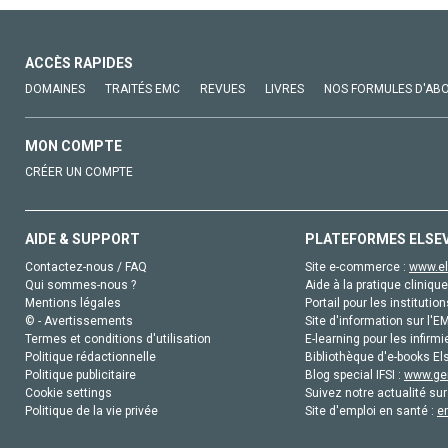
ACCÈS RAPIDES
DOMAINES
TRAITÉS EMC
REVUES
LIVRES
NOS FORMULES D'AB
MON COMPTE
CRÉER UN COMPTE
AIDE & SUPPORT
PLATEFORMES ELSE
Contactez-nous / FAQ
Site e-commerce :
www.el
Qui sommes-nous ?
Aide à la pratique clinique
Mentions légales
Portail pour les institution
© - Avertissements
Site d'information sur l'E
Termes et conditions d'utilisation
E-learning pour les infirmi
Politique rédactionnelle
Bibliothèque d'e-books Els
Politique publicitaire
Blog special IFSI :
www.gen
Cookie settings
Suivez notre actualité sur
Politique de la vie privée
Site d'emploi en santé :
e