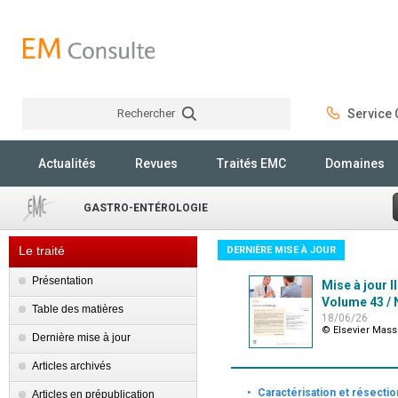
Rechercher
Service C
Rechercher
Actualités
Revues
Traités EMC
Domaines
GASTRO-ENTÉROLOGIE
Le traité
DERNIÈRE MISE À JOUR
Présentation
Mise à jour I
Volume 43 / N
Table des matières
18/06/26
© Elsevier Mas
Dernière mise à jour
Articles archivés
·
Caractérisation et résecti
Articles en prépublication