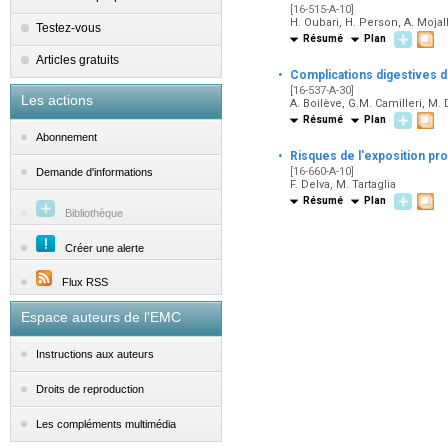
[16-515-A-10]
H. Oubari, H. Person, A. Mojal
Testez-vous
Résumé
Plan
Articles gratuits
·
Complications digestives d
[16-537-A-30]
Les actions
A. Boilève, G.M. Camilleri, M.
Résumé
Plan
Abonnement
·
Risques de l'exposition pr
[16-660-A-10]
Demande d'informations
F. Delva, M. Tartaglia
Résumé
Plan
Bibliothèque
Créer une alerte
Flux RSS
Espace auteurs de l'EMC
Instructions aux auteurs
Droits de reproduction
Les compléments multimédia