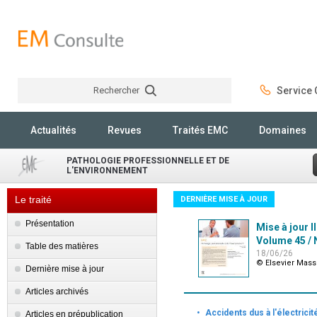
Rechercher
Service C
Rechercher
Actualités
Revues
Traités EMC
Domaines
PATHOLOGIE PROFESSIONNELLE ET DE
L'ENVIRONNEMENT
Le traité
DERNIÈRE MISE À JOUR
Présentation
Mise à jour I
Volume 45 / N
Table des matières
18/06/26
© Elsevier Mas
Dernière mise à jour
Articles archivés
·
Accidents dus à l'électricit
Articles en prépublication