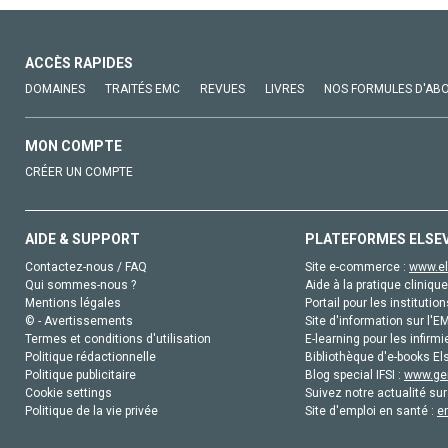
ACCÈS RAPIDES
DOMAINES
TRAITÉS EMC
REVUES
LIVRES
NOS FORMULES D'AB
MON COMPTE
CRÉER UN COMPTE
AIDE & SUPPORT
PLATEFORMES ELSE
Contactez-nous / FAQ
Site e-commerce :
www.el
Qui sommes-nous ?
Aide à la pratique clinique
Mentions légales
Portail pour les institution
© - Avertissements
Site d'information sur l'E
Termes et conditions d'utilisation
E-learning pour les infirmi
Politique rédactionnelle
Bibliothèque d'e-books Els
Politique publicitaire
Blog special IFSI :
www.gen
Cookie settings
Suivez notre actualité sur
Politique de la vie privée
Site d'emploi en santé :
e