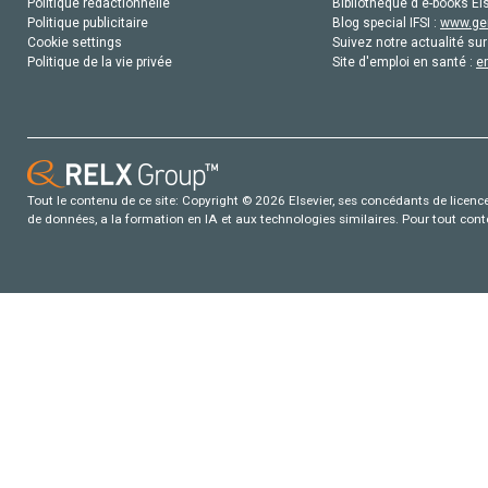
Politique rédactionnelle
Bibliothèque d'e-books Els
Politique publicitaire
Blog special IFSI :
www.gen
Cookie settings
Suivez notre actualité sur
Politique de la vie privée
Site d'emploi en santé :
e
Tout le contenu de ce site: Copyright © 2026 Elsevier, ses concédants de licence e
de données, a la formation en IA et aux technologies similaires. Pour tout con