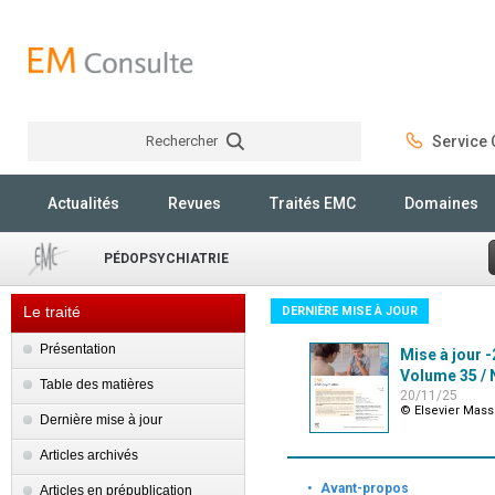
Rechercher
Service C
Rechercher
Actualités
Revues
Traités EMC
Domaines
PÉDOPSYCHIATRIE
Le traité
DERNIÈRE MISE À JOUR
Présentation
Mise à jour -
Volume 35 / N
Table des matières
20/11/25
© Elsevier Mas
Dernière mise à jour
Articles archivés
·
Avant-propos
Articles en prépublication