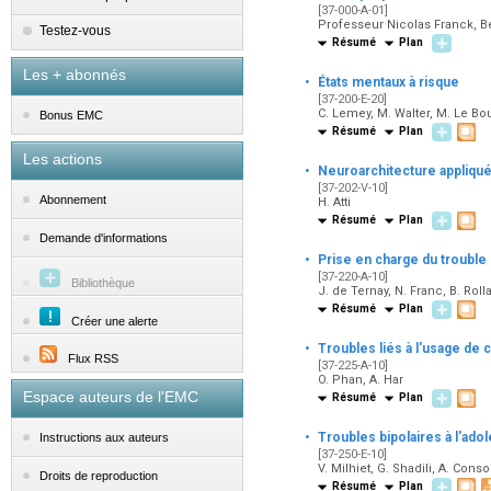
[37-000-A-01]
Professeur Nicolas Franck, Bé
Testez-vous
Résumé
Plan
Les + abonnés
·
États mentaux à risque
[37-200-E-20]
C. Lemey, M. Walter, M. Le B
Bonus EMC
Résumé
Plan
Les actions
·
Neuroarchitecture appliqué
[37-202-V-10]
Abonnement
H. Atti
Résumé
Plan
Demande d'informations
·
Prise en charge du trouble
[37-220-A-10]
Bibliothèque
J. de Ternay, N. Franc, B. Roll
Résumé
Plan
Créer une alerte
·
Troubles liés à l'usage de 
Flux RSS
[37-225-A-10]
O. Phan, A. Har
Espace auteurs de l'EMC
Résumé
Plan
·
Troubles bipolaires à l'ad
Instructions aux auteurs
[37-250-E-10]
V. Milhiet, G. Shadili, A. Cons
Droits de reproduction
Résumé
Plan