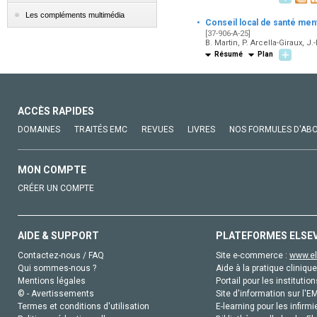
Les compléments multimédia
·
Conseil local de santé men
[37-906-A-25]
B. Martin, P. Arcella-Giraux, 
Résumé
Plan
ACCÈS RAPIDES
DOMAINES
TRAITÉS EMC
REVUES
LIVRES
NOS FORMULES D'AB
MON COMPTE
CRÉER UN COMPTE
AIDE & SUPPORT
PLATEFORMES ELSE
Contactez-nous / FAQ
Site e-commerce :
www.el
Qui sommes-nous ?
Aide à la pratique clinique
Mentions légales
Portail pour les institution
© - Avertissements
Site d'information sur l'E
Termes et conditions d'utilisation
E-learning pour les infirmi